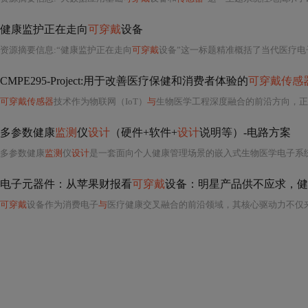
健康监护正在走向
可穿戴
设备
资源摘要信息:“健康监护正在走向
可穿戴
设备”这一标题精准概括了当代医疗电
CMPE295-Project:用于改善医疗保健和消费者体验的
可穿戴传感
可穿戴传感器
技术作为物联网（IoT）
与
生物医学工程深度融合的前沿方向，正
多参数健康
监测
仪
设计
（硬件+软件+
设计
说明等）-电路方案
多参数健康
监测
仪
设计
是一套面向个人健康管理场景的嵌入式生物医学电子系
电子元器件：从苹果财报看
可穿戴
设备：明星产品供不应求，健
可穿戴
设备作为消费电子
与
医疗健康交叉融合的前沿领域，其核心驱动力不仅