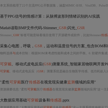
基于PPG信号的情感计算：从脉搏波形到情绪识别的AI实践
Matlab读取BMP文件代码-Shimmer_
GSR
:闪光_
GSR
Shimmer_
GSR
"标签可能意味着项目使用了开源硬件或软件，比如Shimmer
传感
采集心电图，呼吸，
GSR
，运动和温度信号的方案_包含BOM和PC
物料选择
与
成本控制：根据BOM来考虑性能和成本之间的平衡。6. 软硬件集
可穿戴
、移动式皮电反应(
GSR
)测量系统_智能家居物联网开发P
可穿戴
、移动式皮电反应（
GSR
）测量系统是融合生物医学传感、低功耗嵌入
"柔性
可穿戴
医疗
传感器
在视觉现实健康
监测
领域的应用"
资源摘要信息:"柔性
可穿戴
医疗
传感器
在视觉现实健康
监测
领域的应用"这一主题深度融合了柔
大数据应用基础
可穿戴
设备和
传感器
.pptx
资源摘要信息:“大数据应用基础
可穿戴
设备和
传感器
”这一主题系统性地揭示