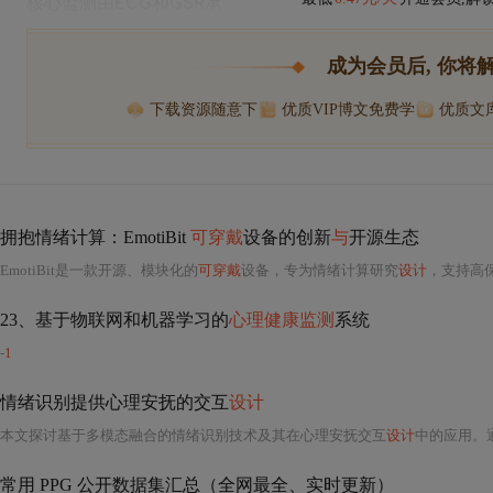
核心监测由ECG和GSR承
成为会员后, 你将
下载资源随意下
优质VIP博文免费学
优质文
拥抱情绪计算：EmotiBit
可穿戴
设备的创新
与
开源生态
EmotiBit是一款开源、模块化的
可穿戴
设备，专为情绪计算研究
设计
，支持高
23、基于物联网和机器学习的
心理健康监测
系统
-
1
情绪识别提供心理安抚的交互
设计
本文探讨基于多模态融合的情绪识别技术及其在心理安抚交互
设计
中的应用。通过视觉、听觉和生理信号的综合分
常用 PPG 公开数据集汇总（全网最全、实时更新）