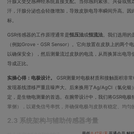
汗腺又受交感神经系统直接支配。当你感到紧张、兴奋或焦
汗，汗腺分泌也会轻微增加，导致皮肤电导率瞬间升高。因此
标。
GSR传感器的工作原理通常是
恒压法
或
恒流法
。我们选用的
（例如Grove - GSR Sensor）。它向放置在皮肤上的
以确保安全），然后测量流过皮肤的电流，从而换算出电导
导成正比。
实操心得：电极设计。
GSR测量对电极材质和接触面积非
发现基线漂移严重且噪声大。后来换用了Ag/AgCl（氯化
定，是生物电测量的首选。在腕带设计中，我们将GSR电极
掌侧），以避免信号串扰，并确保电极与皮肤有稳定、均匀
2.3 系统架构与辅助传感器考量
最低
0.47元/天
开通会员,解