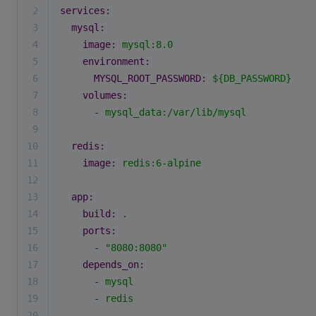
2
services:
3
mysql:
4
image:
mysql:8.0
5
environment:
6
MYSQL_ROOT_PASSWORD:
${DB_PASSWORD}
7
volumes:
8
-
mysql_data:/var/lib/mysql
9
10
redis:
11
image:
redis:6-alpine
12
13
app:
14
build:
.
15
ports:
16
-
"8080:8080"
17
depends_on:
18
-
mysql
19
-
redis
20