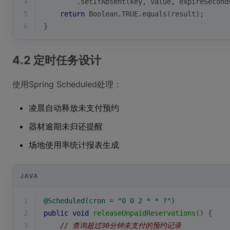
4
        .setIfAbsent(key, value, expireSecond
5
return
 Boolean.TRUE.equals(result);
6
}
4.2 定时任务设计
使用Spring Scheduled处理：
凌晨自动释放未支付预约
器材逾期未归还提醒
场地使用率统计报表生成
JAVA
1
@Scheduled(cron = "0 0 2 * * ?")
2
public
void
releaseUnpaidReservations
()
{
3
// 查询超过30分钟未支付的预约记录