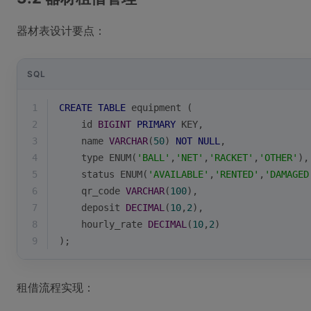
器材表设计要点：
SQL
1
CREATE
TABLE
 equipment (
2
    id 
BIGINT
PRIMARY
 KEY,
3
    name 
VARCHAR
(
50
) 
NOT
NULL
,
4
    type ENUM(
'BALL'
,
'NET'
,
'RACKET'
,
'OTHER'
),
5
    status ENUM(
'AVAILABLE'
,
'RENTED'
,
'DAMAGED
6
    qr_code 
VARCHAR
(
100
),
7
    deposit 
DECIMAL
(
10
,
2
),
8
    hourly_rate 
DECIMAL
(
10
,
2
)
9
);
租借流程实现：