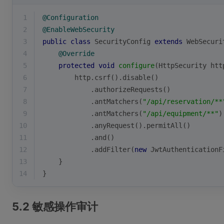
1
@Configuration
2
@EnableWebSecurity
3
public
class
SecurityConfig
extends
WebSecuri
4
@Override
5
protected
void
configure
(HttpSecurity htt
6
        http.csrf().disable()
7
            .authorizeRequests()
8
            .antMatchers(
"/api/reservation/**
9
            .antMatchers(
"/api/equipment/**"
)
10
            .anyRequest().permitAll()
11
            .and()
12
            .addFilter(
new
 JwtAuthenticationF
13
    }
14
}
5.2 敏感操作审计