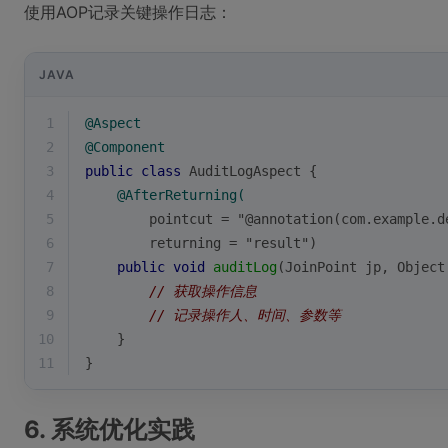
使用AOP记录关键操作日志：
JAVA
1
@Aspect
2
@Component
3
public
class
AuditLogAspect
{
4
@AfterReturning(
5
        pointcut = "@annotation(com.example.d
6
        returning = "result")
7
public
void
auditLog
(JoinPoint jp, Object
8
// 获取操作信息
9
// 记录操作人、时间、参数等
10
    }
11
}
6. 系统优化实践