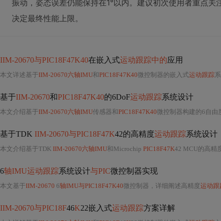
振动，姿态误差仍能保持在1°以内。建议初次使用者重点关注
决定最终性能上限。
IIM-20670与PIC18F47K40
在嵌入式
运动跟踪中的
应用
本文详述基于
IIM-20670六轴IMU
和
PIC18F47K40
微控制器的嵌入式
运动跟踪
系统设计
基于
IIM-20670
和
PIC18F47K40
的6DoF
运动跟踪
系统设计
本文介绍基于
IIM-20670六轴IMU
传感器和
PIC18F47K40
微控制器构建的6自由
基于TDK
IIM-20670与PIC18F47K
42的高精度
运动跟踪
系统设计
本文介绍基于TDK
IIM-20670六轴IMU
和Microchip
PIC18F47K
42 MCU的高精
6
轴IMU运动跟踪
系统设计
与PIC
微控制器实现
本文基于
IIM-20670
6
轴IMU与PIC18F47K40
微控制器，详细阐述高精度
运动跟
IIM-20670与PIC18F
46
K
22嵌入式
运动跟踪
方案详解