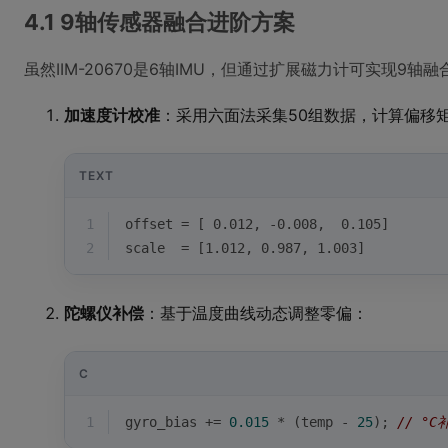
4.1 9轴传感器融合进阶方案
虽然IIM-20670是6轴IMU，但通过扩展磁力计可实现9
加速度计校准
：采用六面法采集50组数据，计算偏移
TEXT
1
offset = [ 0.012, -0.008,  0.105] 
2
scale  = [1.012, 0.987, 1.003]
陀螺仪补偿
：基于温度曲线动态调整零偏：
C
1
gyro_bias += 
0.015
 * (temp - 
25
); 
// °