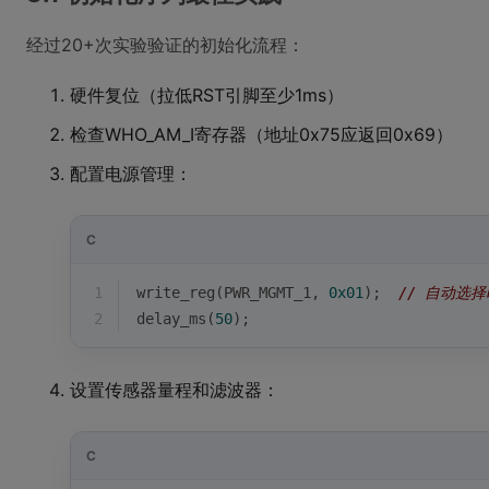
经过20+次实验验证的初始化流程：
硬件复位（拉低RST引脚至少1ms）
检查WHO_AM_I寄存器（地址0x75应返回0x69）
配置电源管理：
C
1
write_reg(PWR_MGMT_1, 
0x01
);  
// 自动选
2
delay_ms(
50
);
设置传感器量程和滤波器：
C