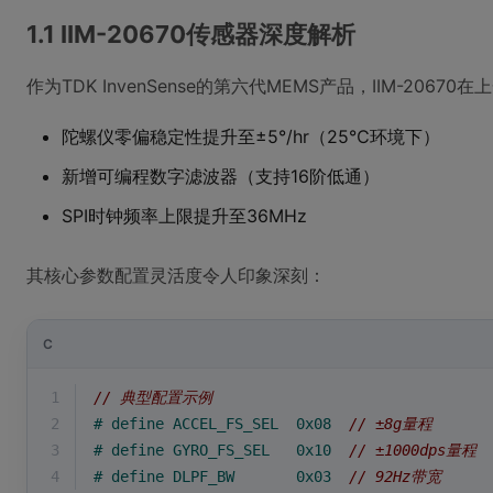
1.1 IIM-20670传感器深度解析
作为TDK InvenSense的第六代MEMS产品，IIM-20670
陀螺仪零偏稳定性提升至±5°/hr（25℃环境下）
新增可编程数字滤波器（支持16阶低通）
SPI时钟频率上限提升至36MHz
其核心参数配置灵活度令人印象深刻：
C
1
// 典型配置示例
2
# 
define
 ACCEL_FS_SEL  0x08  
// ±8g量程
3
# 
define
 GYRO_FS_SEL   0x10  
// ±1000dps量程
4
# 
define
 DLPF_BW       0x03  
// 92Hz带宽