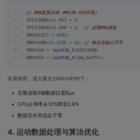
1
// DMA配置示例（MPLAB XC8环境）
2
SPI1CON0bits.MST = 
1
;
3
SPI1CON2bits.RXR = 
1
;  
// 启用DMA接收
4
DMASELECT = 
0x01
;
5
DMAnCONbits.SIZE = 
12
; 
// 每次传输12字节
6
DMAnSSA = (
uint16_t
)&SPI1RXB;
7
DMAnDSA = (
uint16_t
)imu_buffer;
实测表明，该方案在24MHz时钟下：
完整读取6轴数据仅需8μs
CPU占用率从12%降至0.8%
数据丢失率趋近于零
4. 运动数据处理与算法优化