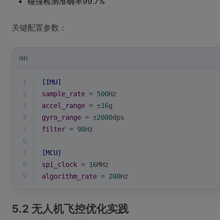
碰撞检测准确率99.7%
关键配置参数：
INI
1
[IMU]
2
sample_rate
 = 
500
Hz
3
accel_range
 = ±
16
g
4
gyro_range
 = ±
2000
dps
5
filter
 = 
98
Hz
6
7
[MCU]
8
spi_clock
 = 
16
MHz
9
algorithm_rate
 = 
200
Hz
5.2 无人机飞控优化实践