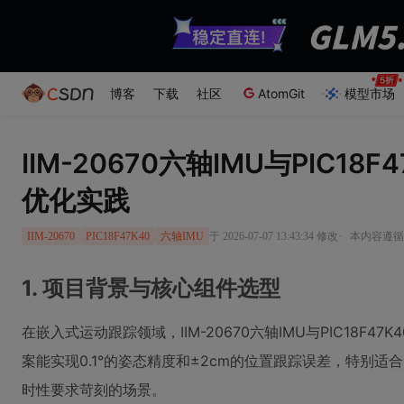
博客
下载
社区
AtomGit
模型市场
IIM-20670六轴IMU与PIC1
优化实践
·
于 2026-07-07 13:43:34 修改
本内容遵循C
IIM-20670
PIC18F47K40
六轴IMU
1. 项目背景与核心组件选型
在嵌入式运动跟踪领域，IIM-20670六轴IMU与PIC18F
案能实现0.1°的姿态精度和±2cm的位置跟踪误差，特别适
时性要求苛刻的场景。