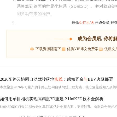
系换算到路面的世界坐标系（2D或3D）。并对轨迹
测抖动带来的噪声。
最低
0.47元/天
开通会员,解
成为会员后, 你将
下载资源随意下
优质VIP博文免费学
优质文
2026车路云协同自动驾驶落地
实践
：感知冗余
与
BEV边缘部署
如何用单目相机实现高精度3D重建？UniK3D技术全解析