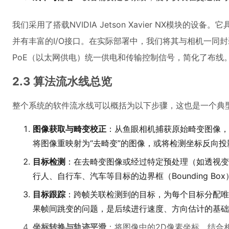
我们采用了搭载NVIDIA Jetson Xavier NX模块的设
并有丰富的I/O接口。在实际部署中，我们将其与相机一同
PoE（以太网供电）统一供电和传输控制信号，简化了布线
2.3 算法流水线总览
整个系统的软件流水线可以概括为以下步骤，这也是一个典
图像获取与畸变校正
：从鱼眼相机捕获原始畸变图像，
将图像重映射为“去畸变”的图像，或将检测坐标反向
目标检测
：在去畸变图像或经过特定预处理（如透视变
行人、自行车、汽车等目标的边界框（Bounding Bo
目标跟踪
：跨帧关联检测到的目标，为每个目标分配唯
果帧间跳变的问题，是后续进行速度、方向估计的基础
坐标转换与轨迹平滑
：将图像中的2D像素坐标，结合