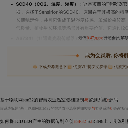
SCD40（CO2、温度、湿度）
：这是项目的“嗅觉”器官
器，选择了Sensirion的SCD40。原因在于其极高的精度（CO2
长期稳定性，并且它集成了温湿度传感。虽然价格较高
气质量、植物生长环境等场景具有重要价值。它通过I2
AS7341（11通道光谱传感器）
：这是项目的“视觉”器
最低
0.47元/天
开通会员,解
成为会员后, 你将
下载资源随意下
优质VIP博文免费学
优质文
基于物联网stm32的智慧农业温室暖棚控制
与
监测系统
c
源码
该系统标题“基于物联网STM32的智慧农业温室暖棚控制
与
监测系统
C
源码”所涵盖的知识体系
如何将TCD1304产生的数据传到立创
ESP32-
S
3
R8N8上，具体引脚是怎么接的