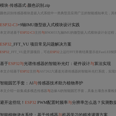
模块
-
传感器式
-
颜色识别.zip
ESP32-C3
+9轴IMU微型嵌入式模块设计实践
本文详述基于
ESP32-C3
主控
与
BNO055九轴IMU的微型嵌入式模块设计全过程，涵盖最小化系统架构
ESP32
_FFT_VU 项目常见问题解决方案
ESP32
_FFT_VU是开源项目，可在
ESP32
上运行FFT并将结果显示在FastLED矩阵，用于
基于
ESP32与
光谱传感器的智能补光灯：硬件设计
与
算法实现
本文介绍基于
ESP32
主控
与
AS7262六通道光谱传感器的智能补光灯系统，实
智能园艺手套：AI
与
传感器技术助力植物养护
本文介绍一款集成多模态传感器
与
边缘AI的智能园艺手套，具备土壤含水量检
避开这些坑！
ESP32
PWM配置时频率
与
分辨率怎么选？实测数
智能植物浇水系统：基于传感器
与
机器学习的精准灌溉方案