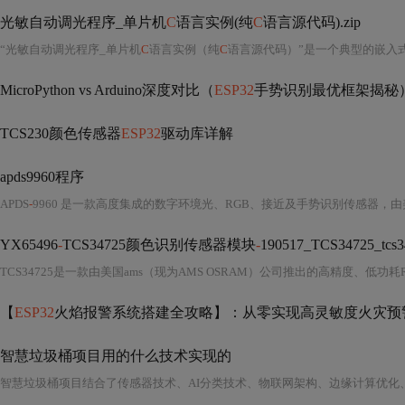
光敏自动调光程序_单片机
C
语言实例(纯
C
语言源代码).zip
“光敏自动调光程序_单片机
C
语言实例（纯
C
语言源代码）”是一个典型的嵌入式系统闭环
MicroPython vs Arduino深度对比（
ESP32
手势识别最优框架揭秘
TCS230颜色传感器
ESP32
驱动库详解
apds9960程序
APDS
-
9960 是一款高度集成的数字环境光、RGB、接近及手势识别传感器，由美国安森美（on
YX65496
-
TCS34725颜色识别传感器模块
-
190517_TCS34725_tc
【
ESP32
火焰报警系统搭建全攻略】：从零实现高灵敏度火灾预
智慧垃圾桶项目用的什么技术实现的