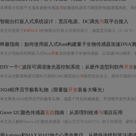
本博客介绍基于土壤多参数传感器
与
轻量级机器学习模型的智能灌溉系统。系统通过电容式湿度、温度及电导率传感器实时监测根区环境，
智能台灯嵌入式系统设计：宽压电源、DC调光
与
双平台接入
本文详述基于
ESP32-C3
的智能台灯嵌入式系统设计，涵盖宽压输入（5–16 V
终极指南：如何使用嵌入式Rust构建量子生物传感器加速DNA
本文介绍如何利用嵌入式Rust
开发
高性能量子生物传感器，以加速DNA测序。重点涵盖Rust在内存安全、零成本抽象和跨平
DIY一个
C
波段可调谐激光器控制系统：从硬件选型到软件
开发
本文从代数视角探讨面向方面的UML模型执行
与
模型组合语义。面向方面的UML模型执行中反射动作实现重要，但工具支持有挑战
1024程序员节极客礼物（限量版
开发
装备大曝光）
本文聚焦1024程序员节的极客礼物，涵盖个性化机械键盘、开源硬件套件及
Grove I2C颜色传感器
实战
指南：从原理到校准
与
项目应用
用Arduino和MAX30102做个心率血氧仪，从硬件连线到算法