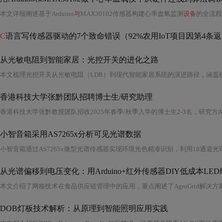
本文详细阐述基于Arduino
与
MAX30102传感器构建心率血氧监测
设备
的全流程
C
语言写传感器驱动的7个致命错误（92%农用IoT项目因第4条
从光敏电阻到智能家居：光控开关的进化之路
香港科技大学张黔团队招聘博士生/研究助理
香港科技大学张黔教授团队招收2025年春季/秋季入学的博士生2-
3
名，研究方向涉及物联网、智
小智音箱采用AS7265x分析可见光谱数据
小智音箱通过AS7265x微型光谱传感器实现环境光色精准识别，利用18通道光
从光谱偏移到电压变化：用Arduino+红外传感器DIY低成本LE
本文介绍了网格技术在食品供应链管理中的应用，重点阐述了AgroGrid解决
DOB灯板技术解析：从原理到智能照明应用实践