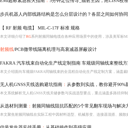
EMI超标紧急救火指南
：
5分钟定位传导_辐射主因，附LISN校准
步兵机器人内部线路结构是怎么分层设计的？各层之间如何协同
【 RF 射频 电缆】 MIL-C-17F 标准 规格
本文详细介绍了
RG
系列射频同轴电缆在各种应用场景中的使用，涉及美军标MIL
射频线
/PCB微带线隔离机理与高衰减器屏蔽设计
FAKRA 汽车线束自动化生产线定制指南 车规级同轴线束整线
无人机GNSS天线选购避坑指南
：
从参数到实战，教你避开90%
从选材到测量
：
射频同轴线阻抗匹配的5个常见翻车现场与解决
信号发生器实战手册
：
从基础操作到高级应用