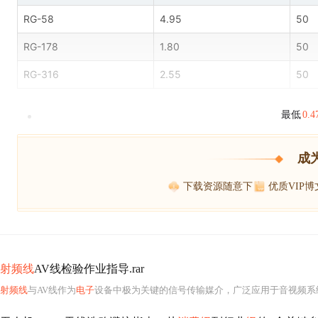
RG-58
4.95
50
RG-178
1.80
50
RG-316
2.55
50
最低
0.
成
下载资源随意下
优质VIP
射频线
AV线检验作业指导.rar
射频线
与AV线作为
电子
设备中极为关键的信号传输媒介，广泛应用于音视频系