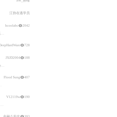
SW_孙维
江协在逃学员
hcoolabc
2042
耗
和
电磁泄漏）。同时提到了Samtec作为选型助手的重要角色。
DeepHardWare
728
JXJD2004
188
本文介绍面向车规级FAKRA同轴线束的全流程自动化生产线定制方案，涵盖裁线、剥皮、屏蔽网处理、中心针压接、防水装配、视觉检测及电性能测试等核心工序。方案支持非标定制，具备高精度伺服压接（0.01mm）、多层精密剥皮、CCD在线视觉检测、车规级电气测试（导通/阻抗/耐压/驻波比）
Flood Sung
407
安装位置优化。指出城市峡谷、高纬度、强电磁干扰等典型场景下的性能衰减原因与应对方案，并强调新技术如云校正、IMU耦合、抗欺骗功能的兼容性风险，为
V12119w
190
本文聚焦射频同轴线在实际工程中因材料选型、机械形变、连接器混搭、频散效应及测量误判导致的阻抗失配问题。详细剖析高温下绝缘材料介电常数漂移、弯曲引起的几何畸变、劣质压接形成的不连续点、宽带应用中忽略频散带来的匹配偏差，以及校准面偏移、夹具未去嵌等测量失误。强调从材料温稳性、结构完整性、连接一致性、宽频验证到精准校准的全流程控制，适用于5G、Wi-Fi 6、车载雷达等高频高可靠性场景。
金融八卦女
393