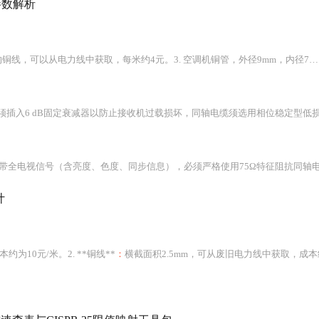
参数解析
可以从电力线中获取，每米约4元。3. 空调机铜管，外径9mm，内径7mm，长6CM。4.
带全电视信号（含亮度、色度、同步信息），必须严格使用75Ω特征阻抗同轴电缆（
计
约为10元/米。2. **铜线**
：
横截面积2.5mm，可从废旧电力线中获取，成本约