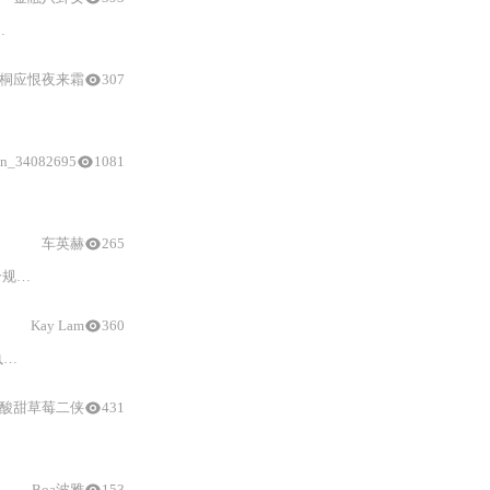
WG）、多通道相位相干同步及极限环境稳定性测试；并提供校准周期、故障排查与维护实践方法，聚焦
桐应恨夜来霜
307
in_34082695
1081
车英赫
265
本文系统阐述ESP32-C5的射频测试全流程，涵盖传导测试（含直连与割线方案）、DTM标准化验证（发射功率、频率误差、20dB带宽）、自适应跳频/LBT合规测试、802.15.4/Zigbee非信令测试、多国认证对标（CE/FCC/SRRC/WFA QuickTrack）、自动化测试平台搭建（Python+硬件矩阵）、eFuse产线校准体系及认证文档包编制。强调测试可复现性、指标闭环验证与工程落地细节。
Kay Lam
360
本文系统阐述ESP32-C6射频测试全流程，涵盖传导接入（含PCB天线割线改造与阻抗匹配）、三类固件烧录（DTM/LBT/非信令）、DTM与LBT标准化测试执行、Zigbee发射/接收量化、全球认证
项目
映射（CE/FCC/WFA Quic
酸甜草莓二侠
431
Boa波雅
153