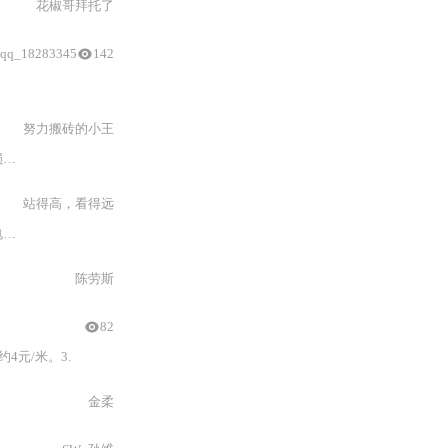
花椒哥拜托了
qq_18283345
142
努力搬砖的小王
此外，指导书特别规定所有设备须处于计量溯源有效期内，LISN与接收机间必须插入6 dB固定衰减器以防止接收机过载损坏，同轴电缆须选用相位稳定型低损耗
射频线
（如
RG-
214或LMR
-
400），接头类型（N
站得高，看得远
如
RG-
59/U或
RG-
6/U），任何阻抗失配
陈劳斯
82
4元/米。3.
金柔