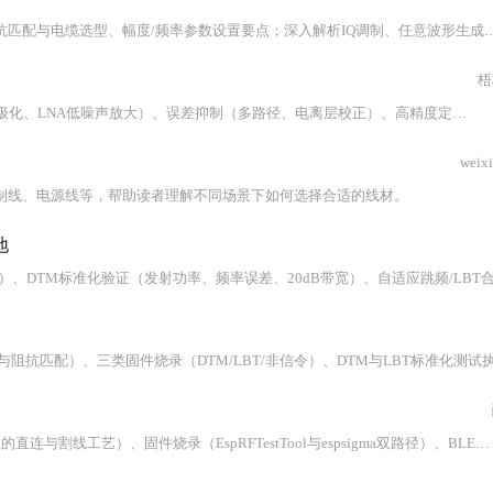
本文系统讲解信号发生器的基础操作与高级应用，涵盖四类基础波形特性、阻抗匹配与电缆选型、幅度/频率参数设置要点；深入解析IQ调制、任意波形生成（A
梧
本文深入剖析无人机GNSS天线的工作原理与关键技术，涵盖信号接收（RHCP极化、LNA低噪声放大）、误差抑制（多路径、电离层校正）、高精度定位支撑（RTK/PPK对多频段及相位中心稳定性的严苛要求），并详解天线选型核心参数（频段、增益、NF、多路径抑制）及安装实践要点。重点突出天线作为定位链路‘第一道关口’对系统精度上限的决定性作用。
weix
制线、电源线等，帮助读者理解不同场景下如何选择合适的线材。
地
本文系统阐述ESP32-C5射频测试全流程，涵盖传导测试（含无/有PCB天线模组的直连与割线工艺）、固件烧录（EspRFTestTool与espsigma双路径）、BLE/Zigbee协议射频验证（DTM、LBT、PER测试）、CE/FCC/SRRC/WFA四大认证差异化要求，以及屏蔽箱校准、链路四级校准、故障根因分析等关键技术细节。