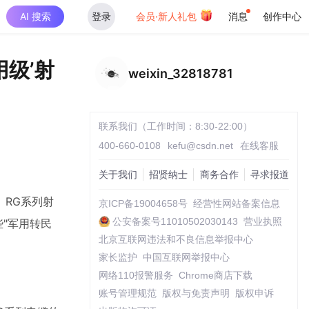
AI 搜索
登录
会员·新人礼包
消息
创作中心
用级’射
weixin_32818781
联系我们（工作时间：8:30-22:00）
400-660-0108
kefu@csdn.net
在线客服
关于我们
招贤纳士
商务合作
寻求报道
RG系列射
京ICP备19004658号
经营性网站备案信息
公安备案号11010502030143
营业执照
些"军用转民
北京互联网违法和不良信息举报中心
家长监护
中国互联网举报中心
网络110报警服务
Chrome商店下载
账号管理规范
版权与免责声明
版权申诉