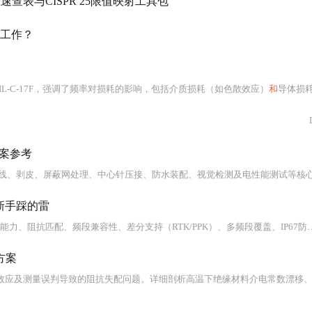
速查表与CISPR 25限值映射工具包
工作？
-C-17F，强调了频率对损耗的影响，包括介质损耗（如色散效应）
和
导体损耗（热损
方案参考
新手踩的雷
本文系统解析无人机GNSS天线关键参数与实战选型要点，重点涵盖多路径抑制能力、阻抗匹配、频段兼容性、差分支持（RTK/PPK）、多频段覆盖、IP67防护、振动测试标准及
方案