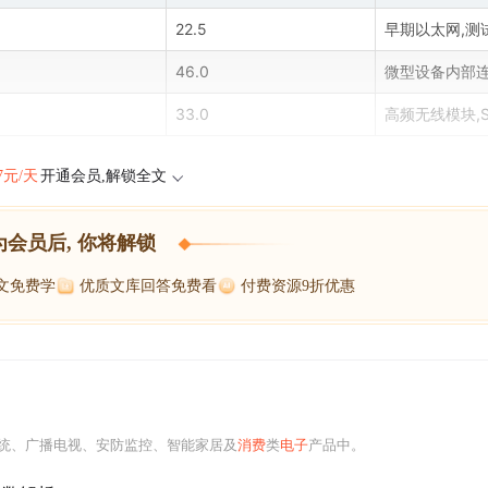
22.5
早期以太网,测
46.0
微型设备内部
33.0
高频无线模块,
47元/天
开通会员,解锁全文
为会员后, 你将解锁
博文免费学
优质文库回答免费看
付费资源9折优惠
统、广播电视、安防监控、智能家居及
消费
类
电子
产品中。