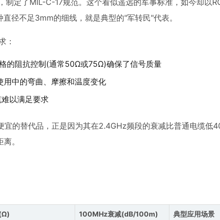
制定了MIL-C-17规范。这个看似遥远的军事标准，如今却以R
两种直径不足3mm的细线，就是典型的"军转民"代表。
求：
的阻抗控制(通常50Ω或75Ω)确保了信号质量
使用中的弯曲、摩擦和温度变化
电缆难以满足要求
更便宜的替代品，正是因为其在2.4GHz频段的衰减比普通电缆低4
距离。
Ω)
100MHz衰减(dB/100m)
典型应用场景