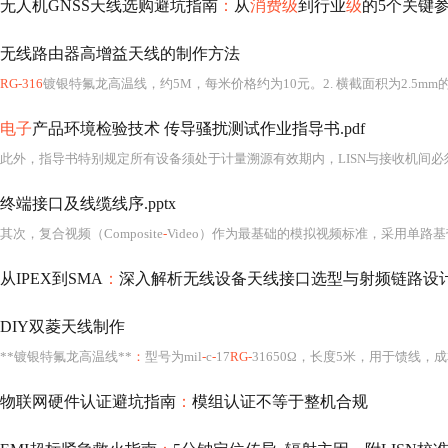
无人机GNSS天线选购避坑指南
：
从
消费级
到行业
级
的5个关键
无线路由器高增益天线的制作方法
RG-316
镀银特氟龙高温线，约5M，每米价格约为10元。2. 横截面积为2.5mm的铜线，
电子
产品环境检验技术 传导骚扰测试作业指导书.pdf
终端接口及线缆线序.pptx
其次，复合视频（Composite
-
Video）作为最基础的模拟视频标准，采用单路基
从IPEX到SMA
：
深入解析无线设备天线接口选型与射频链路设
DIY双菱天线制作
**镀银特氟龙高温线**
：
型号为mil
-
c
-
17
RG-
31650Ω，长度5米，用于馈线，成本
物联网硬件认证避坑指南
：
模组认证不等于整机合规