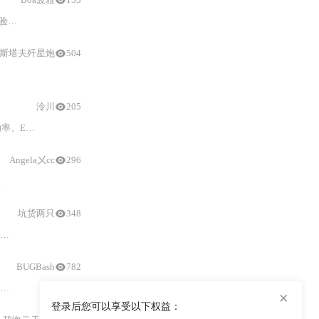
本文系统阐述ESP32-C6芯片的射频测试全流程，涵盖传导测试（含直连与割线改造）、三类专用固件烧录（DTM/自适应/EspRFTestTool）、蓝牙DTM标准化验证、Zigbee 802.15.4非信令测试、以及CE/FCC/SRRC/WFA四维认证落地实践。重点包括硬件连接规范、S11/VSWR阻抗匹配、功率校准、LBT机制验证、路径损耗补偿、杂散扫描策略及产线EOL终检标准化。
斯塔夫歼星炮
504
泠川
205
本文系统阐述ESP32-S2-SOLO-2/2U模组的射频工程实践，涵盖测试基准（电源、温度、端口定义）、Wi-Fi协议限制（HT40禁用原因）、TX/RX关键指标（功率、EVM、灵敏度、ACS）、天线匹配（PCB与外置方案）、射频前端损耗分析、三层校准机制（eFuse工厂校准、运行时温压补偿、用户API干预）、量产一致性测试及21项硬性设计Checklist。重点突出eFuse中存储的射频校准数据及其不可篡改性，以及校准与软硬件协同对射频性能稳定性的决定作用。
Angela㐅cc
296
自动化、网络布线与EMC设计提供可落地的选型决策树与接地实践框架。
坑货两只
348
本文深入解析ESP8684-WROOM-06C模组的Wi-Fi 6与BLE 5.3双模射频特性，涵盖发射功率、EVM、频谱模板、接收灵敏度、邻道抑制、共存干扰抑制等关键技术指标。重点阐述测试基准约束、RFFE协同设计、PCB布局黄金法则、电源完整性优化及多模共存三级防御体系，并提出实测闭环验证四步法与OTP+Flash双备份校准机制，支撑高可靠无线产品工程落地。
BUGBash
782
本文详解利用矢量网络分析仪（VNA）开展蓝牙耳机天线匹配调试的全流程，涵盖硬件准备、SOLT校准要点、T型/π型匹配网络调谐、史密斯圆图解读及系统级验证。重点强调阻抗测量精度、高Q值元件选型、生产一致性控制，并给出TRP/TIS辐射指标与传导测试标准，助力提升天线效率与连接可靠性。
×
登录后您可以享受以下权益：