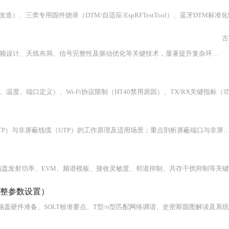
古
本文深入解析RTL8814AU结合外置高增益天线在AI智能棋盘中的应用，涵盖射频设计、天线布局、信号完整性及驱动优化等关键技术，显著提升复杂环境下的Wi-Fi稳定性与传输速率，解决多用户并发、低延迟同步等核心痛点。
本文系统解析电磁干扰的传导、辐射与耦合路径，阐明屏蔽线缆（FTP/STP/SFTP）与非屏蔽线缆（UTP）的工作原理及适用场景；重点剖析屏蔽端口与非屏蔽端口的电气结构差异，强调端口-线缆匹配的连续性、单一性与低阻抗接地黄金法则；深入讲解单端接地、两端接地及电容耦合接地三种方式的适用条件与实操细节，指出‘猪尾巴’效应、接地点选择、等电位连接等关键风险点，为工业
整参数设置）