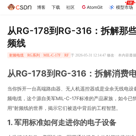
博客
下载
社区
AtomGit
模型市场
从RG-178到RG-316：拆
频线
·
于 2026-05-31 12:14:47 修改
本内容遵循C
射频电缆
RG系列
MIL-C-17F
RF
从RG-178到RG-316：拆解消
当你拆开一台高端路由器、无人机遥控器或是业余无线电设
频电缆，这个源自美军MIL-C-17F标准的产品家族，如
用"射频线的世界，揭示它们被选中背后的工程智慧。
1. 军用标准如何走进你的电子设备