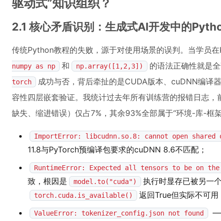
驱动式”知识组织？
2.1 核心矛盾识别：生成式AI开发中的Pyt
传统Python教程的失败，源于对使用场景的误判。当学员在Ka
和
的语法正确性就是全
numpy as np
np.array([1,2,3])
成功与否，背后牵扯的是CUDA版本、cuDNN编译器、N
torch
容性四层嵌套验证。我统计过去年所有训练营的报错日志，
缺失、缩进错误）仅占7%，其余93%全部属于“环境-库-框
ImportError: libcudnn.so.8: cannot open shared 
11.8与PyTorch预编译包要求的cuDNN 8.6不匹配；
RuntimeError: Expected all tensors to be on the
致，根因是
执行时显存已被另一
model.to("cuda")
返回True但实际不可用
torch.cuda.is_available()
—
ValueError: tokenizer_config.json not found