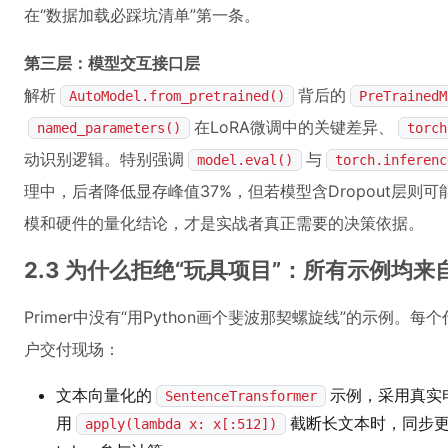
在“数据加载必踩坑清单”第一条。
第三层：模型交互接口层
解析
背后的
AutoModel.from_pretrained()
PreTrainedM
在LoRA微调中的关键差异、
named_parameters()
torch
动识别逻辑。特别强调
与
model.eval()
torch.inferenc
理中，后者降低显存峰值37%，但若模型含Dropout层
模和硬件的量化结论，才是实战者真正需要的决策依据。
2.3 为什么拒绝“玩具项目”：所有示例均
Primer中没有“用Python画个斐波那契螺旋线”的示例
户交付现场：
文本向量化的
示例，采用真实
SentenceTransformer
用
截断长文本时，同步
apply(lambda x: x[:512])