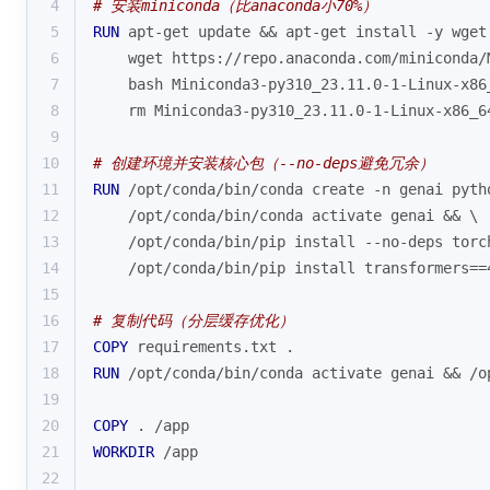
4
# 安装miniconda（比anaconda小70%）
5
RUN
 apt-get update && apt-get install -y wget
6
    wget https://repo.anaconda.com/miniconda/
7
    bash Miniconda3-py310_23.11.0-1-Linux-x86
8
    rm Miniconda3-py310_23.11.0-1-Linux-x86_6
9
10
# 创建环境并安装核心包（--no-deps避免冗余）
11
RUN
 /opt/conda/bin/conda create -n genai pyth
12
    /opt/conda/bin/conda activate genai && \
13
    /opt/conda/bin/pip install --no-deps torc
14
    /opt/conda/bin/pip install transformers==
15
16
# 复制代码（分层缓存优化）
17
COPY
 requirements.txt .
18
RUN
 /opt/conda/bin/conda activate genai && /o
19
20
COPY
 . /app
21
WORKDIR
 /app
22