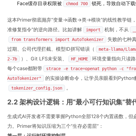
Face缓存目录权限被
锁死，导致自动下载
chmod 700
这本Primer彻底抛弃“变量→函数→类→模块”的线性教学
准修复指令”的逆向路径。比如讲解
机制，不从
import
_
失败的七种真
from transformers import AutoTokenizer
过期、公司代理拦截、模型ID拼写错误（
meta-llama/Llam
）、Git LFS未安装、
环境变量指向只读路
2-7b
HF_HOME
每个case都附带
strace -e trace=openat python -c "fro
的实操诊断命令，让学员亲眼看到Pytho
AutoTokenizer"
。
tokenizer_config.json
2.2 架构设计逻辑：用“最小可行知识集”替
生成式AI开发者不需要掌握Python全部128个内置函数，
力。Primer将知识压缩为三个“生存必需层”：
第一层：运行时环境控制层