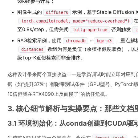
token参与计算；
图像生成的
示例，基于Stable Diffusion X
diffusers
在
torch.compile(model, mode="reduce-overhead")
至0.8s/step，但需关闭
否则触发
fullgraph=True
t
RAG检索示例，使用
+
，重点解
chromadb
bge-m3
数组为何是负值（余弦相似度取负），以
distances
级Top-K近似检索而非全排序。
这种设计带来两个直接收益：一是学员调试时能立即对应到
据（如“提升37%”）都附带测试条件（GPU型号、PyTor
10倍但我在RTX4090上反而慢了”的信任危机。
3. 核心细节解析与实操要点：那些文档
3.1 环境初始化：从conda创建到CUD
生成式AI项目的第一个崩溃点，永远在
。P