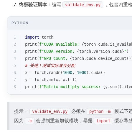
终极验证脚本
：编写
，包含四重
validate_env.py
PYTHON
1
import
 torch
2
print
(
f"CUDA available: 
{torch.cuda.is_availa
3
print
(
f"CUDA version: 
{torch.version.cuda}
"
) 
4
print
(
f"GPU count: 
{torch.cuda.device_count()
5
# 关键！测试实际显存分配
6
x = torch.randn(
1000
, 
1000
).cuda()
7
y = torch.mm(x, x.t())
8
print
(
f"Matrix multiply success: 
{y.
sum
().ite
提示：
必须在
模式下
validate_env.py
python -m
因为
会强制重新加载模块，暴露
缓存导
-m
import