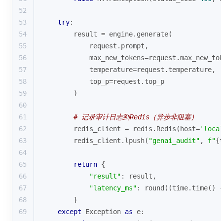
52
53
try
:
54
        result = engine.generate(
55
            request.prompt,
56
            max_new_tokens=request.max_new_to
57
            temperature=request.temperature,
58
            top_p=request.top_p
59
        )
60
61
# 记录审计日志到Redis（异步非阻塞）
62
        redis_client = redis.Redis(host=
'loca
63
        redis_client.lpush(
"genai_audit"
, 
f"
{
64
65
return
 {
66
"result"
: result,
67
"latency_ms"
: 
round
((time.time() 
68
        }
69
except
 Exception 
as
 e: