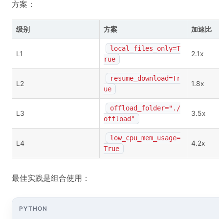
方案：
级别
方案
加速比
local_files_only=T
L1
2.1x
rue
resume_download=Tr
L2
1.8x
ue
offload_folder="./
L3
3.5x
offload"
low_cpu_mem_usage=
L4
4.2x
True
最佳实践是组合使用：
PYTHON