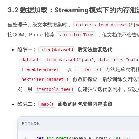
3.2 数据加载：Streaming模式下的内
当处理千万级文本数据集时，
datasets.load_dataset("js
接OOM。Primer推荐
，但文档绝不会告
streaming=True
陷阱一：
后无法重复迭代
iter(dataset)
dataset = load_dataset("json", data_files="data
，其
方法是单次消
IterableDataset
__iter__()
做数据探查，后续训练会因迭
next(iter(dataset))
案：用
创建独立迭代器副本，或改
itertools.tee()
陷阱二：
函数的闭包变量内存驻留
map()
PYTHON
1
def
add_prefix
(
example, prefix=
"AI:"
):