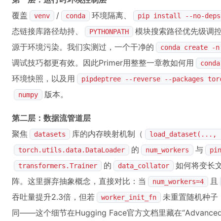
覆盖
/
环境隔离、
venv
conda
pip install --no-deps
态链接库路径劫持、
模块搜索路径优先级调控
PYTHONPATH
源于环境污染。我们实测过，一个干净的
conda create -n
调试技巧都更有效。因此Primer用整整一章教如何用
conda
环境快照，以及用
pipdeptree --reverse --packages tor
版本。
numpy
第二层：数据流管道层
聚焦
库的内存映射机制（
datasets
load_dataset(..., 
的
与
torch.utils.data.DataLoader
num_workers
pi
的
如何将变长文
transformers.Trainer
data_collator
阵。这里摒弃抽象概念，直接对比：当
且
num_workers=4
吞吐量提升2.3倍，但若
未重置随机种子
worker_init_fn
同——这个细节在Hugging Face官方文档里藏在“Advance