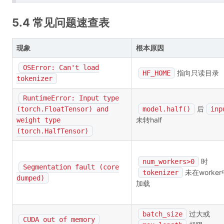
5.4 常见问题速查表
现象
根本原因
OSError: Can't load
指向只读目录
HF_HOME
tokenizer
RuntimeError: Input type
后
(torch.FloatTensor) and
model.half()
inp
未转half
weight type
(torch.HalfTensor)
时
num_workers>0
Segmentation fault (core
未在worke
tokenizer
dumped)
加载
过大或
batch_size
CUDA out of memory