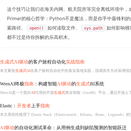
这个技巧让我们在海关内网、航天院所等完全离线环境中，成
Primer的核心哲学：Python不是魔法，而是你手中最锋
索路径、
如何读取文件、
如何影响模
open()
sys.path
都不过是待你拆解的乐高积木。
生成式AI驱动
的客户旅程自动化
实战指南
本文聚焦
生成式AI
在客户旅程自动化中的真实落地实践，强调其作为决策增强层而
WrenAI终极
指南
：构建智能
AI驱动
的
生成式
BI系统
WrenAI是一个面向
AI
代理的开源
生成式
商业智能（GenBI）平台，通过开放上下文层实现自然语言到可信SQL与交互式仪表板的端到端转换。
Elastic：
开发者
上手
指南
AI驱动
的自动化测试革命：从用例生成到缺陷预测的智能跃迁