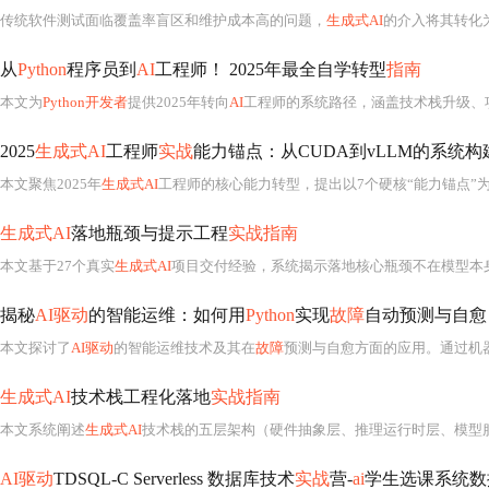
传统软件测试面临覆盖率盲区和维护成本高的问题，
生成式AI
的介入将其转化
从
Python
程序员到
AI
工程师！ 2025年最全自学转型
指南
本文为
Python开发者
提供2025年转向
AI
工程师的系统路径，涵盖技术栈升级、
2025
生成式AI
工程师
实战
能力锚点：从CUDA到vLLM的系统构
本文聚焦2025年
生成式AI
工程师的核心能力转型，提出以7个硬核“能力锚点”
生成式AI
落地瓶颈与提示工程
实战指南
本文基于27个真实
生成式AI
项目交付经验，系统揭示落地核心瓶颈不在模型本身，而在业务规则显性化、提示设计契约化及多层校验体系构建。重点阐述提示工程本质是定义可验证的输出契约，提出‘契约树’设计法；强调数据准备重在业务闭环性与时效一致性
揭秘
AI驱动
的智能运维：如何用
Python
实现
故障
自动预测与自愈
本文探讨了
AI驱动
的智能运维技术及其在
故障
预测与自愈方面的应用。通过机器学习和深度学习方法，
生成式AI
技术栈工程化落地
实战指南
本文系统阐述
生成式AI
技术栈的五层架构（硬件抽象层、推理运行时层、模型服务层、应用编排层、业务集成层），详解vLLM推理引擎选型依据、Qdrant+PGVector混合向量检索架构、自研PromptHub设计逻辑，并给出从许可证审查
AI驱动
TDSQL-C Serverless 数据库技术
实战
营-
ai
学生选课系统数