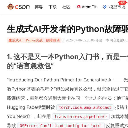
博客
下载
社区
AtomGit
模型市场
生成式AI开发者的Python故
·
于 2026-07-06 05:25:06 修改
本内容遵循CC 
生成式AI
Python实战
故障驱动
1. 这不是又一本Python入门书，而
的“语言急救包”
“Introducing Our Python Primer for Genera
教Python基础的教程？”但如果你真这么想，就完全错过了
践训练营，每年都会遇到大量卡在同一个地方的学员：他们能背出
Hugging Face模型时被
报错卡住
torch.cuda.amp.autocast
You Need》，却在用
加载本
transformers.pipeline()
导致
反复重试六
OSError: Can't load config for 'xxx'