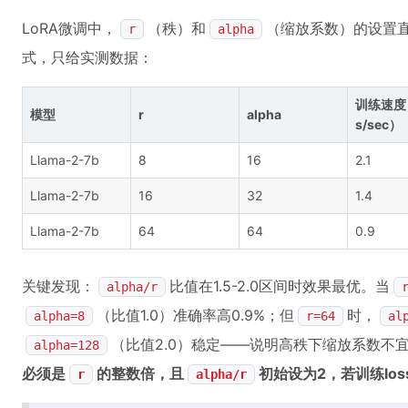
LoRA微调中，
（秩）和
（缩放系数）的设置直
r
alpha
式，只给实测数据：
训练速度（
模型
r
alpha
s/sec）
Llama-2-7b
8
16
2.1
Llama-2-7b
16
32
1.4
Llama-2-7b
64
64
0.9
关键发现：
比值在1.5-2.0区间时效果最优。当
alpha/r
（比值1.0）准确率高0.9%；但
时，
alpha=8
r=64
al
（比值2.0）稳定——说明高秩下缩放系数不宜
alpha=128
必须是
的整数倍，且
初始设为2，若训练los
r
alpha/r