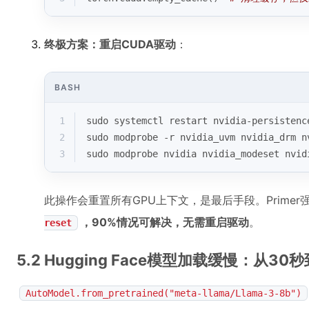
终极方案：重启CUDA驱动
：
BASH
1
sudo systemctl restart nvidia-persistenc
2
sudo modprobe -r nvidia_uvm nvidia_drm n
3
sudo modprobe nvidia nvidia_modeset nvid
此操作会重置所有GPU上下文，是最后手段。Primer
，90%情况可解决，无需重启驱动
。
reset
5.2 Hugging Face模型加载缓慢：从3
AutoModel.from_pretrained("meta-llama/Llama-3-8b")