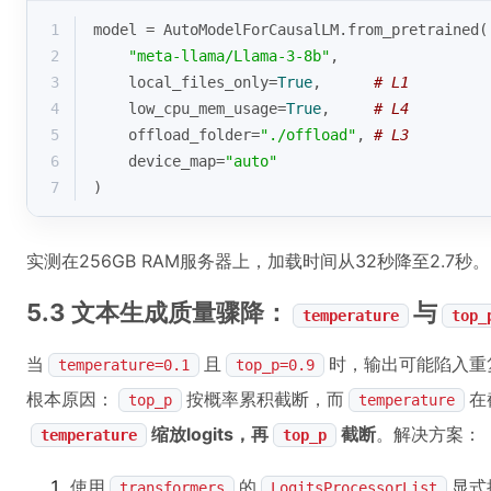
1
model = AutoModelForCausalLM.from_pretrained(
2
"meta-llama/Llama-3-8b"
,
3
    local_files_only=
True
,      
# L1
4
    low_cpu_mem_usage=
True
,     
# L4
5
    offload_folder=
"./offload"
, 
# L3
6
    device_map=
"auto"
7
)
实测在256GB RAM服务器上，加载时间从32秒降至2.7秒。
5.3 文本生成质量骤降：
与
temperature
top_
当
且
时，输出可能陷入重复循环
temperature=0.1
top_p=0.9
根本原因：
按概率累积截断，而
在
top_p
temperature
缩放logits，再
截断
。解决方案：
temperature
top_p
使用
的
显式
transformers
LogitsProcessorList