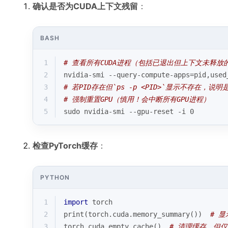
确认是否为CUDA上下文残留
：
BASH
1
# 查看所有CUDA进程（包括已退出但上下文未释放
2
nvidia-smi --query-compute-apps=pid,used
3
# 若PID存在但`ps -p <PID>`显示不存在，说
4
# 强制重置GPU（慎用！会中断所有GPU进程）
5
sudo nvidia-smi --gpu-reset -i 0
检查PyTorch缓存
：
PYTHON
1
import
 torch
2
print
(torch.cuda.memory_summary())  
# 显
3
torch.cuda.empty_cache()  
# 清理缓存，但仅