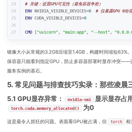
23
# 关键：设置GPU可见性（避免容器争抢）
24
ENV
 NVIDIA_VISIBLE_DEVICES=
0
# 仅暴露GPU 0给
25
ENV
 CUDA_VISIBLE_DEVICES=
0
26
27
CMD
 [
"uvicorn"
, 
"main:app"
, 
"--host"
, 
"0.0.0.
镜像大小从常规的3.2GB压缩至1.4GB，构建时间缩短63%
保容器只能看到指定GPU，防止多容器部署时显存冲突——这是我们
服务实例的基石。
5. 常见问题与排查技巧实录：那些凌晨
5.1 GPU显存异常：
显示显存占用
nvidia-smi
为0
torch.cuda.memory_allocated()
这是最令人抓狂的问题。表面看GPU被占满，但
检
torch