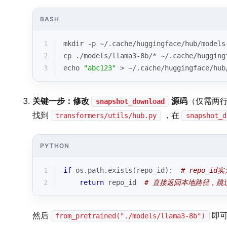
BASH
1
mkdir -p ~/.cache/huggingface/hub/models
2
cp ./models/llama3-8b/* ~/.cache/hugging
3
echo
"abc123"
 > ~/.cache/huggingface/hub
关键一步：修改
源码
（仅需两
snapshot_download
找到
，在
transformers/utils/hub.py
snapshot_d
PYTHON
1
if
 os.path.exists(repo_id):  
# repo_i
2
return
 repo_id  
# 直接返回本地路径，跳
然后
即
from_pretrained("./models/llama3-8b")