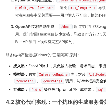
Pydantic v2类型验证
：
class GenerateRequest(Bas
，避免
导致
Field(gt=0, le=4096)
max_length=-1
程在AI服务中至关重要——用户输入不可信，框架必
OpenAPI文档自动生成
：
端点实时生成Swag
/docs
用。我们曾因Flask项目缺少文档，导致合作方花了3
FastAPI项目上线即有完整API契约。
服务结构严格遵循Primer的“三层隔离”原则：
接入层
：FastAPI路由，只做输入校验、请求日志、限
模型层
：独立
类，封装
InferenceEngine
AutoModel
、
调用，与Web框架完全
tokenizer
generate()
存储层
：
缓存热门prompt的生成结果，
Redis
sqli
4.2 核心代码实现：一个抗压的生成服务骨