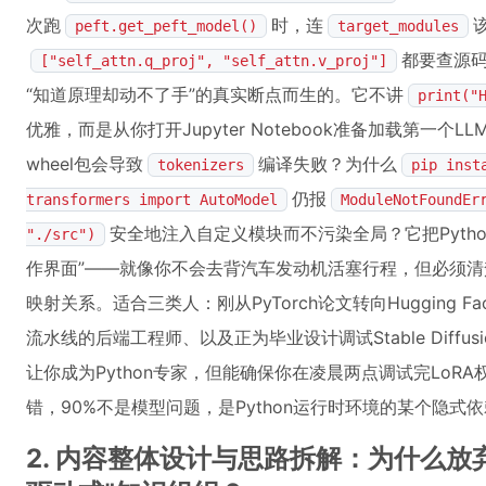
次跑
时，连
peft.get_peft_model()
target_modules
都要查源码
["self_attn.q_proj", "self_attn.v_proj"]
“知道原理却动不了手”的真实断点而生的。它不讲
print("
优雅，而是从你打开Jupyter Notebook准备加载第一
wheel包会导致
编译失败？为什么
tokenizers
pip inst
仍报
transformers import AutoModel
ModuleNotFoundEr
安全地注入自定义模块而不污染全局？它把Pytho
"./src")
作界面”——就像你不会去背汽车发动机活塞行程，但必须
映射关系。适合三类人：刚从PyTorch论文转向Hugging 
流水线的后端工程师、以及正为毕业设计调试Stable Diffusi
让你成为Python专家，但能确保你在凌晨两点调试完Lo
错，90%不是模型问题，是Python运行时环境的某个隐式
2. 内容整体设计与思路拆解：为什么放