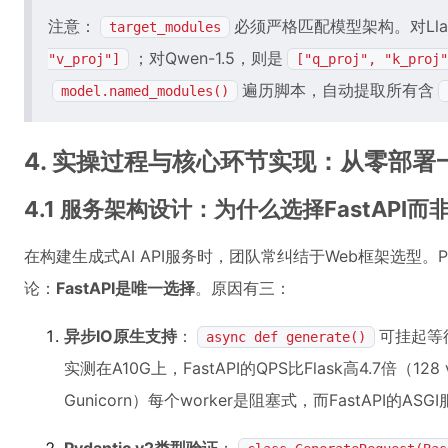
注意：
必须严格匹配模型架构。对Lla
target_modules
；对Qwen-1.5，则是
"v_proj"]
["q_proj", "k_proj"
遍历脚本，自动提取所有含
model.named_modules()
4. 实操过程与核心环节实现：从零部
4.1 服务架构设计：为什么选择FastAPI而非
在构建生成式AI API服务时，团队常纠结于Web框架选型。P
论：
FastAPI是唯一选择
。原因有三：
异步IO原生支持
：
可挂起等
async def generate()
实测在A10G上，FastAPI的QPS比Flask高4.7倍（12
Gunicorn）每个worker是阻塞式，而FastAPI的A