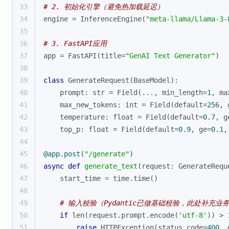
33
# 2. 初始化引擎（避免热加载延迟）
34
engine = InferenceEngine(
"meta-llama/Llama-3-
35
36
# 3. FastAPI应用
37
app = FastAPI(title=
"GenAI Text Generator"
)
38
39
class
GenerateRequest
(
BaseModel
):
40
    prompt: 
str
 = Field(..., min_length=
1
, ma
41
    max_new_tokens: 
int
 = Field(default=
256
, 
42
    temperature: 
float
 = Field(default=
0.7
, g
43
    top_p: 
float
 = Field(default=
0.9
, ge=
0.1
,
44
45
@app.post(
"/generate"
)
46
async
def
generate_text
(
request: GenerateRequ
47
    start_time = time.time()
48
49
# 输入校验（Pydantic已做基础校验，此处补充业
50
if
len
(request.prompt.encode(
'utf-8'
)) > 
51
raise
 HTTPException(status_code=
400
, 