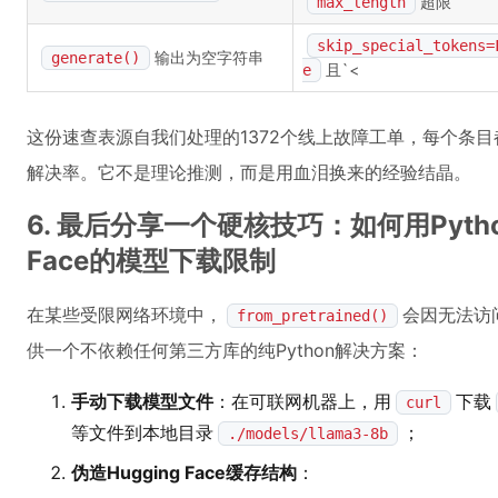
超限
max_length
skip_special_tokens=
输出为空字符串
generate()
且`<
e
这份速查表源自我们处理的1372个线上故障工单，每个条
解决率。它不是理论推测，而是用血泪换来的经验结晶。
6. 最后分享一个硬核技巧：如何用Pytho
Face的模型下载限制
在某些受限网络环境中，
会因无法访问H
from_pretrained()
供一个不依赖任何第三方库的纯Python解决方案：
手动下载模型文件
：在可联网机器上，用
下载
curl
等文件到本地目录
；
./models/llama3-8b
伪造Hugging Face缓存结构
：