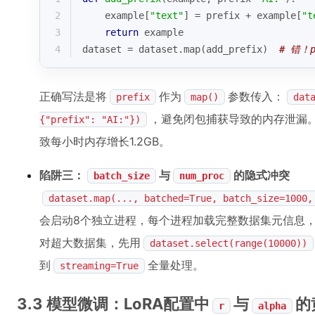
2
    example[
"text"
] = prefix + example[
"t
3
return
 example
4
dataset = dataset.
map
(add_prefix)  
# 错！
正确写法是将
作为
参数传入：
prefix
map()
dat
，避免闭包捕获导致的内存泄漏。
{"prefix": "AI:"})
致每小时内存增长1.2GB。
陷阱三：
与
的隐式冲突
batch_size
num_proc
dataset.map(..., batched=True, batch_size=1000,
会启动8个独立进程，每个进程加载完整数据集元信息，导
对超大数据集，先用
dataset.select(range(10000))
到
全量处理。
streaming=True
3.3 模型微调：LoRA配置中
与
的
r
alpha