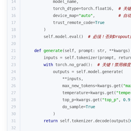
14
            model_name,
15
            torch_dtype=torch.float16,  
# 关
16
            device_map=
"auto"
,          
# 自
17
            trust_remote_code=
True
18
        )
19
        self.model.
eval
()  
# 必须！否则Dropo
20
21
def
generate
(
self, prompt: 
str
, **kwargs
)
22
        inputs = self.tokenizer(prompt, retur
23
with
 torch.no_grad():  
# 关键！禁用梯
24
            outputs = self.model.generate(
25
                **inputs,
26
                max_new_tokens=kwargs.get(
"ma
27
                temperature=kwargs.get(
"tempe
28
                top_p=kwargs.get(
"top_p"
, 
0.9
29
                do_sample=
True
30
            )
31
return
 self.tokenizer.decode(outputs[
32