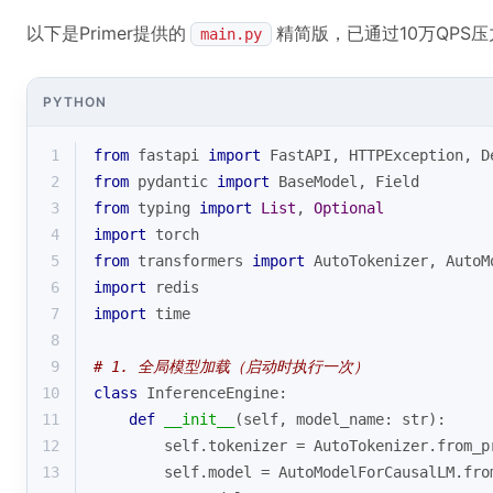
以下是Primer提供的
精简版，已通过10万QPS
main.py
PYTHON
1
from
 fastapi 
import
 FastAPI, HTTPException, D
2
from
 pydantic 
import
 BaseModel, Field
3
from
 typing 
import
List
, 
Optional
4
import
 torch
5
from
 transformers 
import
 AutoTokenizer, AutoM
6
import
 redis
7
import
 time
8
9
# 1. 全局模型加载（启动时执行一次）
10
class
InferenceEngine
:
11
def
__init__
(
self, model_name: 
str
):
12
        self.tokenizer = AutoTokenizer.from_p
13
        self.model = AutoModelForCausalLM.fro