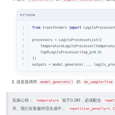
PYTHON
1
from
 transformers 
import
 LogitsProcessor
2
3
processors = LogitsProcessorList([
4
    TemperatureLogitsProcessor(temperatu
5
    TopPLogitsProcessor(top_p=
0.9
)
6
])
7
outputs = model.generate(..., logits_pro
或直接调用
的
model.generate()
do_sample=True
实操心得：
低于0.3时，必须配合
temperature
repet
升。我们在客服对话生成中，
repetition_penalty=1.1