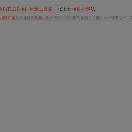
MATLAB相机标定工具箱
，张正友
相机标定
法
相机标定
是计算机视觉
与
机器人感知系统中最为基础且关键的技术环节之一，