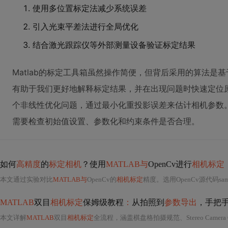
使用多位置标定法减少系统误差
引入光束平差法进行全局优化
结合激光跟踪仪等外部测量设备验证标定结果
Matlab的标定工具箱虽然操作简便，但背后采用的算法是
有助于我们更好地解释标定结果，并在出现问题时快速定位
个非线性优化问题，通过最小化重投影误差来估计相机参数
需要检查初始值设置、参数化和约束条件是否合理。
如何
高精度
的
标定相机
？使用
MATLAB与
OpenCv进行
相机标定
本文通过实验对比
MATLAB与
OpenCv的
相机标定
精度。选用OpenCv源代码sa
MATLAB
双目
相机标定
保姆级教程
：
从拍照到
参数导出
，手把
本文详解
MATLAB
双目
相机标定
全流程，涵盖棋盘格拍摄规范、Stereo Camera Cal