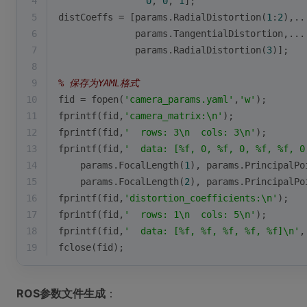
4
0
, 
0
, 
1
];
5
distCoeffs = [params.RadialDistortion(
1
:
2
),..
6
              params.TangentialDistortion,...
7
              params.RadialDistortion(
3
)];
8
9
% 保存为YAML格式
10
fid = fopen(
'camera_params.yaml'
,
'w'
);
11
fprintf(fid,
'camera_matrix:\n'
);
12
fprintf(fid,
'  rows: 3\n  cols: 3\n'
);
13
fprintf(fid,
'  data: [%f, 0, %f, 0, %f, %f, 0
14
    params.FocalLength(
1
), params.PrincipalPo
15
    params.FocalLength(
2
), params.PrincipalPo
16
fprintf(fid,
'distortion_coefficients:\n'
);
17
fprintf(fid,
'  rows: 1\n  cols: 5\n'
);
18
fprintf(fid,
'  data: [%f, %f, %f, %f, %f]\n'
,
19
fclose(fid);
ROS参数文件生成
：