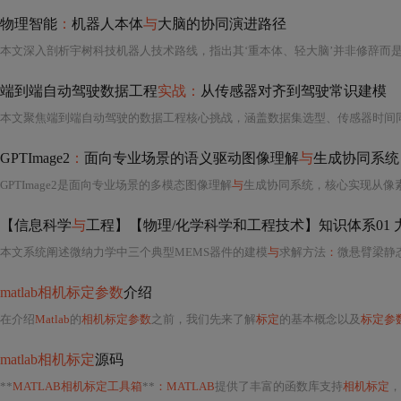
物理智能
：
机器人本体
与
大脑的协同演进路径
端到端自动驾驶数据工程
实战：
从传感器对齐到驾驶常识建模
本文聚焦端到端自动驾驶的数据工程核心挑战，涵盖数据集选型、传感器时间
GPTImage2
：
面向专业场景的语义驱动图像理解
与
生成协同系统
GPTImage2是面向专业场景的多模态图像理解
与
生成协同系统，核心实现从像素驱动到语义驱动的范式迁移。它通过跨模态语义锚定、上下文感知图像生成和可追溯操作日志三大模块，支持工业质检、医学影像
【信息科学
与
工程】【物理/化学科学和工程技术】知识体系01 力
本文系统阐述微纳力学中三个典型MEMS器件的建模
与
求解方法
：
微悬臂梁静
matlab相机标定参数
介绍
在介绍
Matlab
的
相机标定参数
之前，我们先来了解
标定
的基本概念以及
标定参
matlab相机标定
源码
**
MATLAB相机标定工具箱
**
：MATLAB
提供了丰富的函数库支持
相机标定
，