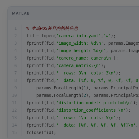
MATLAB
1
% 生成ROS兼容的相机信息
2
fid = fopen(
'camera_info.yaml'
,
'w'
);
3
fprintf(fid,
'image_width: %d\n'
, params.Image
4
fprintf(fid,
'image_height: %d\n'
, params.Imag
5
fprintf(fid,
'camera_name: camera\n'
);
6
fprintf(fid,
'camera_matrix:\n'
);
7
fprintf(fid,
'  rows: 3\n  cols: 3\n'
);
8
fprintf(fid,
'  data: [%f, 0, %f, 0, %f, %f, 0
9
    params.FocalLength(
1
), params.PrincipalPo
10
    params.FocalLength(
2
), params.PrincipalPo
11
fprintf(fid,
'distortion_model: plumb_bob\n'
);
12
fprintf(fid,
'distortion_coefficients:\n'
);
13
fprintf(fid,
'  rows: 1\n  cols: 5\n'
);
14
fprintf(fid,
'  data: [%f, %f, %f, %f, %f]\n'
,
15
fclose(fid);