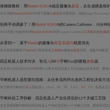
保姆级教程
：
用
Matlab R2024
b搞定摄像头
标定
，从生成棋盘格
本文详解
Matlab R2024
b环境下摄像头
标定
的完整流程，涵盖Image Processing T
别再手动调参了！用
Matlab R2024
b的Camera Calibrator，1
本文详细介绍如何利用
Matlab R2024
b内置Camera Calibrator
工具箱
高效
完成
摄
从零到一
：
基于
Matlab
的摄像头
标定实战与
精度优化
本文系统讲解基于
Matlab
计算机视觉
工具箱
的摄像头
标定
实践，涵盖环境配置
四足机器人技术对决
：
智元
A
200
与
宇树Go2的硬核
参数
战
本文深入对比智元
A
200
与
宇树Go2两大四足机器人平台的核心技术差异，聚焦运动控制架构（MPC vs 神经符号混合控制）、动力系统热管理（电机散热、TEC应用、电池宽温域性能）、多模态感知融
宇树机器人选型避坑指南
：
从任务流闭环出发的工程化决策方法
本文聚焦宇树四足
与
人形机器人（Go2、B
1
、H
1
、Lite2、
A1
、Z
1
）在真实工
宇树科技工序拆解
：
四足机器人产业化背后的12个关键工艺段
本文深度拆解宇树科技四足机器人产业化背后的12个关键工艺段，聚焦高动态