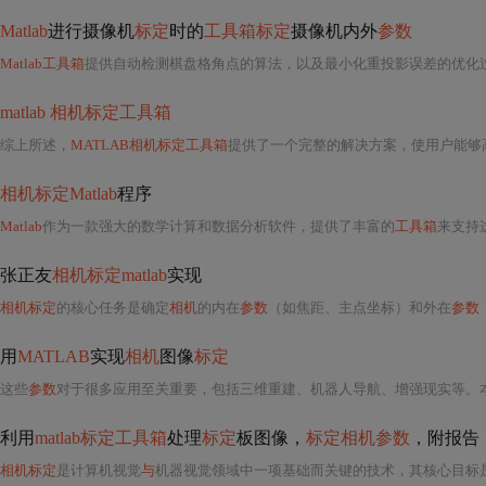
Matlab
进行摄像机
标定
时的
工具箱标定
摄像机内外
参数
Matlab工具箱
提供自动检测棋盘格角点的算法，以及最小化重投影误差的优化
matlab 相机标定工具箱
综上所述，
MATLAB相机标定工具箱
提供了一个完整的解决方案，使用户能够
相机标定Matlab
程序
Matlab
作为一款强大的数学计算和数据分析软件，提供了丰富的
工具箱
来支持这一
张正友
相机标定matlab
实现
相机标定
的核心任务是确定
相机
的内在
参数
（如焦距、主点坐标）和外在
参数
用
MATLAB
实现
相机
图像
标定
这些
参数
对于很多应用至关重要，包括三维重建、机器人导航、增强现实等。
利用
matlab标定工具箱
处理
标定
板图像，
标定相机参数
，附报告
相机标定
是计算机视觉
与
机器视觉领域中一项基础而关键的技术，其核心目标