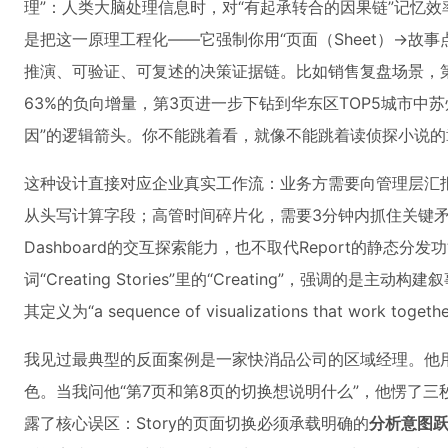
理”：人类大脑处理信息时，对“有起承转合的因果链”记忆效率
是把这一原理工程化——它强制你用“页面（Sheet）→故事点（S
推演、可验证、可复述的决策证据链。比如销售复盘场景，第
63%的负向增量，第3页进一步下钻到华东区TOP5城市中
因”的逻辑箭头。你不能跳着看，就像不能跳着读侦探小说的
这种设计直接对应企业真实工作流：业务方需要向管理层汇
从头写计算字段；高管时间碎片化，需要3分钟内抓住关键矛盾
Dashboard的交互探索能力，也不取代Report的静
词“Creating Stories”里的“Creating”，强调
其定义为“a sequence of visualizations that work t
我见过最典型的反面案例是一家快消品公司的区域经理。他用S
色。当我问他“第7页和第8页的切换想说明什么”，他愣了三
露了核心误区：Story的页面切换必须承载明确的
分析意图