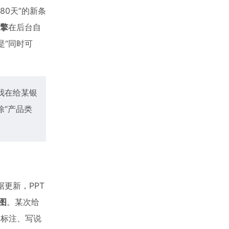
0天”的新条
擎
在后台自
是“同时可
。我在给某银
除“产品类
据更新，PPT
图
。某次给
加标注、写说