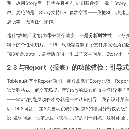
明；改用Story后，只需在月初点击“刷新数据”，整个Sto
成。更绝的是，Story支持URL参数穿透——我把Story链
属版本，无需任何操作。
这种“数据活化”能力带来两个质变：一是
分析时效性
，业务
辑下的个性化切片。而PPT只能靠复制多个文件来实现角色
“Q3复盘.pptx”，最新版在谁手里成了玄学问题。Stor
2.3 与Report（报表）的功能错位：引导式
Tableau还有个Report功能，常被拿来和Story比较。Re
这类强格式、低交互场景。而Story的核心价值是“引导用户完
——Story的翻页动作本身就是一种认知引导。我在设计某车
诉TOP3问题”，第2页自动跳转到“问题A的根因分析仪表板
次“发现问题→理解原因→获得工具”的闭环训练。这种体验，R