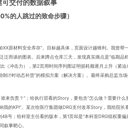
搭建可交付的数据叙事
90%的人跳过的致命步骤）
增加XX原材料安全库存”。目标越具体，页面设计越锋利。我曾帮
15页泛泛而谈的图表。后来蹲点仓库三天，发现真实痛点是“临期品
期品占比（冲击力），第2页用时间序列图证明损耗额逐月上升（紧迫
期倒计时动态补货”的模拟方案（解决方案）。最终采购总监当
？谁来负责？”；给执行层看的Story，要包含“怎么做？需要什
响我的KPI”。某次给医疗集团做DRG支付改革Story，我给院
到48号；给科室主任看的版本，第1页却是“本科室DRG组权重偏差
同叙事靶心。