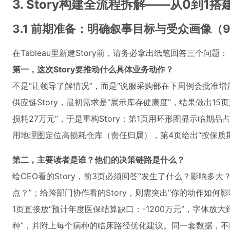
3. Story构建全流程拆解——从0到1
3.1 前期准备：明确叙事目标与受众画像（
在Tableau里新建Story前，请务必拿出纸笔回答三个问题：
第一，这次Story要推动什么具体业务动作？
不是“让领导了解情况”，而是“说服采购部在下周例会批准
供应链Story，最初需求是“展示库存健康度”，结果做出
损耗27万元”，于是重构Story：第1页用环形图显示临
用地理图定位高损耗仓库（责任归属），第4页给出“按保质
第二，主要读者是谁？他们的决策链路是什么？
给CEO看的Story，前3页必须回答“发生了什么？影响多大
点？”；给跨部门协作看的Story，则需突出“你的动作如何影
1页直接放“预计年度医保结算缺口：-1200万元”，字体放大
种”，并附上每个病种的临床路径优化建议。同一套数据，不