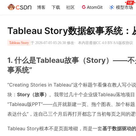
博客
下载
社区
AtomGit
模型市场
Tableau Story数据叙事系
·
于 2026-07-05 05:26:38 修改
本内容遵循CC 4.0 BY-SA版权协议
Tableau Story
1. 什么是Tableau故事（Story
事系统”
“Creating Stories in Tableau”这个标题乍看
块：
Story（故事）
。我带过几十个企业级Tableau落地项
“Tableau版PPT”——点开就新建一页、拖个图表、加
表达什么”，连自己三个月后再打开都忘了当初每页之间的逻辑
Tableau Story根本不是页面堆砌，而是一套
基于数据驱动