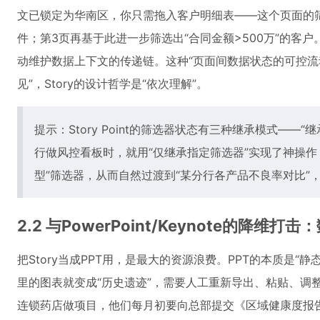
文已锁定为华南区，你只需拖入客户明细表——这个页面的筛
件；第3页再基于此进一步筛选出“合同金额>500万”的客户
动维护数据上下文的传递链。这种“页面间数据状态的可控流动”，
见”，Story的设计哲学是“依次理解”。
提示：Story Point的筛选器状态有三种继承模式——
行做风控看板时，就用“仅继承指定筛选器”实现了神操作
型”筛选器，从而自然过渡到“某分行各产品不良率对比”
2.2 与PowerPoint/Keynote的降维打
把Story当成PPT用，是最大的资源浪费。PPT的本质是
里的图表就变成“历史遗迹”，需要人工重新导出、粘贴、调整
连锁药店做项目，他们每月初要向总部提交《区域健康度报告