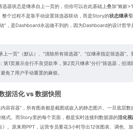
选器状态是继承自上一页的，但你可以在此基础上叠加“账龄>18
。整个过程不是靠手动设置筛选器联动，而是Story的
状态继承引
是Dashboard永远做不到的，因为Dashboard的设计哲学
“继承上一页”（默认）、“清除所有筛选器”、“仅继承指定筛选器”
：第1页展示全行不良贷款率，第2页只继承“分行”筛选器，但清
，避免了用户手动重置的麻烦。
击：数据活化 vs 数据快照
“静态内容容器”，所有图表都是截图或嵌入的静态图片。一旦底层数
格式。而Story里的每个页面，都是实时连接到数据源的
活化视
》。原来用PPT，运营专员要花3小时导出12张图表、调色、