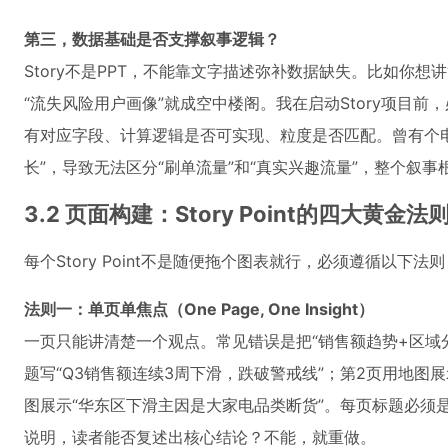
第三，数据基础是否支撑叙事逻辑？
Story不是PPT，不能靠文字描述弥补数据缺失。比如你想
“流失风险用户画像”就成空中楼阁。我在启动Story项目
有对应字段、计算逻辑是否可实现、粒度是否匹配。曾有个电商客
长”，导致无法区分“刷单流量”和“真实兴趣流量”，整个叙
3.2 页面构建：Story Point的四大黄金法
每个Story Point不是随便拖个图表就行，必须遵循以下法则
法则一：单页单焦点（One Page, One Insight）
一页只能讲清楚一个观点。常见错误是把“销售额趋势+区域
题写“Q3销售额连续3周下滑，跌破警戒线”；第2页用地图展
图展示“华东区下滑主因是大家电品类断货”。每页标题必须
说明，读者能否复述出核心结论？不能，就重做。