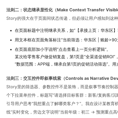
法则二：状态继承显性化（Make Context Transfer Visib
Story的强大在于页面间状态传递，但必须让用户感知到这
在页面标题中注明继承关系，如“【承接上页：华东区】客
用文本框在页面角落标注“当前筛选：华东区 | 账龄>90
在页面底部加小字说明“点击查看上一页分析逻辑”。
某次给零售客户做促销复盘，第1页是“全渠道促销ROI”
“数据范围：APP端，继承自第1页的促销活动筛选”。用
法则三：交互控件即叙事线索（Controls as Narrative Dev
Story里的筛选器、参数控件不是装饰，而是叙事节奏控制
个下拉菜单控件，标题写“请选择目标客群：新客/复购客/
引导用户思考“我想重点了解哪类客户？”。我在设计某教育机
线”实时变化，旁边文字说明“当前年级：初三 → 预测重点高