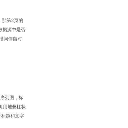
，那第2页的
查数据源中是否
直播间停留时
间序列图，标
3页用堆叠柱状
看标题和文字