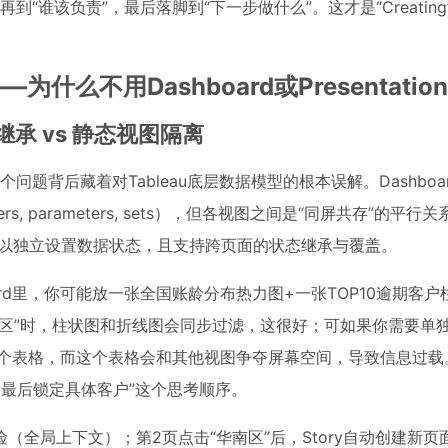
“谁该负责”，最后落脚到“下一步做什么”。这才是“Creatin
为什么不用Dashboard或Presentati
文继承 vs 静态视图隔离
这个问题背后藏着对Tableau底层数据模型的根本误解。Dashboa
, parameters, sets），但各视图之间是“同屏共存”的平行关系
事点）可以独立设置数据状态，且支持跨页面的状态继承与覆盖。
ard里，你可能放一张全国账龄分布热力图+一张TOP10逾期客户
区”时，柱状图和折线图会同步过滤，这很好；可如果你需要单独
再加一个表格，而这个表格会和其他视图争夺屏幕空间，导致信息过
域，最后锁定具体客户”这个思考顺序。
险（全局上下文）；第2页点击“华南区”后，Story自动创建新