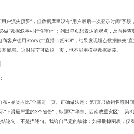
讲“用户流失预警”，但数据库里没有“用户最后一次登录时间”字段
前，必做“数据叙事可行性审计”：列出每页想表达的观点，反向检
户想用Story讲“直播带货ROI”，结果发现埋点数据缺失“
事根基崩塌。这时候宁可砍掉一页，也不能用模糊数据硬凑。
则
：
分布+品类占比”全塞进一页。正确做法是：第1页只放销售额时
示“下滑最严重的3个省份”，标题写“华东、西南成重灾区”；第
是结论句，不是描述句。我给自己定的铁律：如果删掉图表，仅