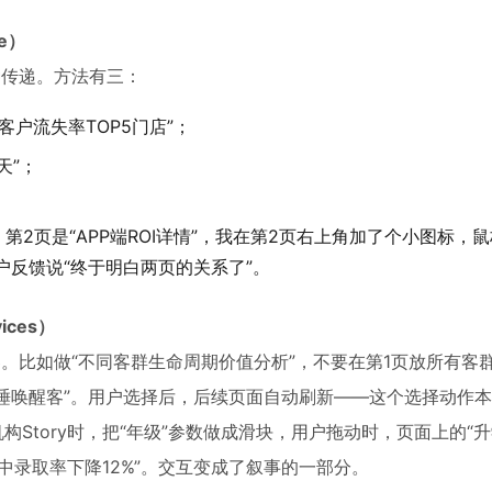
le）
种传递。方法有三：
户流失率TOP5门店”；
天”；
，第2页是“APP端ROI详情”，我在第2页右上角加了个小图标，
户反馈说“终于明白两页的关系了”。
ices）
器。比如做“不同客群生命周期价值分析”，不要在第1页放所有客
沉睡唤醒客”。用户选择后，后续页面自动刷新——这个选择动作
构Story时，把“年级”参数做成滑块，用户拖动时，页面上的“
中录取率下降12%”。交互变成了叙事的一部分。