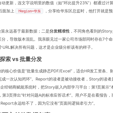
ry自动更新，连文字说明里的数值（如“环比提升23%”）都通过计
接后面加上
，分享给华东区总监时，他打开就是预
?Region=华东
决策永远基于最新数据；二是
分发精准性
，不同角色看到的Stor
区分，导致版本混乱。我亲眼见过一家公司市场部同时存在7个
y用一个URL解决所有问题，这才是企业级分析该有的样子。
探索 vs 批量分发
port的核心价值是“批量生成静态PDF/Excel”，适合HR发工资条
成一次认知闭环”。Report的读者是被动接收者，Story的读
企经销商赋能系统时，把Story嵌入内部学习平台：第1页展示“
”，第3页弹出“针对问题A的标准应答话术”。用户不是在看报告
eport永远给不了，因为它没有“页面间逻辑牵引力”。