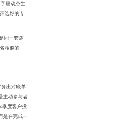
算字段动态生
筛选好的专
y是同一套逻
命名相似的
、财务出对账单
者是主动参与者
本季度客户投
，而是在完成一