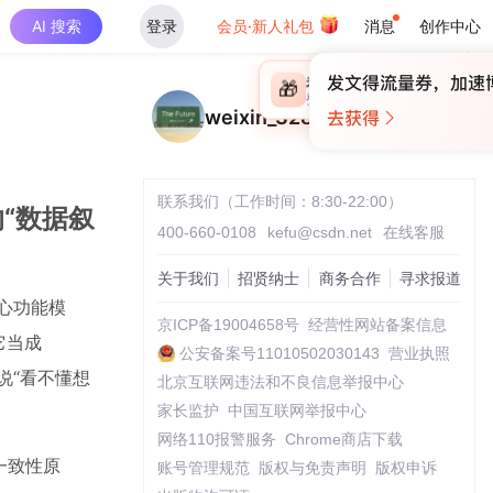
AI 搜索
登录
会员·新人礼包
消息
创作中心
×
未登录
🎁
￥30
登录领取最高
算力币
weixin_32830601
联系我们（工作时间：8:30-22:00）
的“数据叙
400-660-0108
kefu@csdn.net
在线客服
关于我们
招贤纳士
商务合作
寻求报道
核心功能模
京ICP备19004658号
经营性网站备案信息
它当成
公安备案号11010502030143
营业执照
说“看不懂想
北京互联网违法和不良信息举报中心
家长监护
中国互联网举报中心
网络110报警服务
Chrome商店下载
一致性原
账号管理规范
版权与免责声明
版权申诉