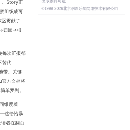
出版物许可证
Story正
©1999-2026北京创新乐知网络技术有限公司
据洞察组织成可
东区贡献了
象→归因→根
免每次汇报都
不替代
白地带。关键
eau官方文档将
作，而非简单罗列。
不同维度着
——这恰恰暴
让读者在翻页