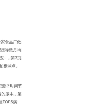
一家食品厂做
积压导致月均
感），第3页
场拍板试点。
么资源？时间节
长看的版本，第
TOP5病