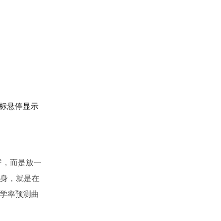
鼠标悬停显示
群，而是放一
本身，就是在
升学率预测曲