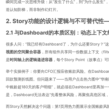
瞬间完成一次思维升级：从“发生了什么”，到“为什么发生”，再到
造认知阶梯，而非制作幻灯片。
2. Story功能的设计逻辑与不可替代性——
2.1 与Dashboard的本质区别：动态上下
很多人问：“我已经有Dashboard了，为什么还要Story？”
视图的空间聚合容器
，所有组件共享同一份数据上下文（filters
是
时间轴上的逻辑递进容器
，每个Story Point（故
举个实操例子：你要向CFO汇报应收账款风险。在Dashbo
回款预测折线图。但问题来了——当用户点击热力图中“华南
中账龄超180天的客户明细”，就必须在Dashboard里
是，Dashboard无法表达“先看整体风险，再聚焦高危区
而Story天然解决这个问题：第1页用热力图展示全国账龄风