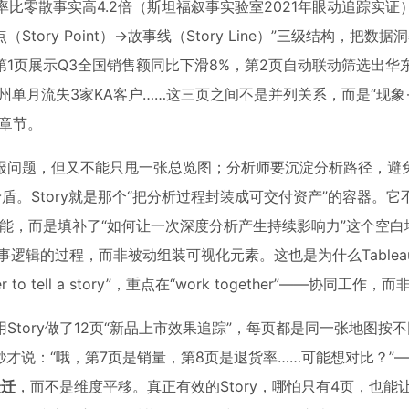
比零散事实高4.2倍（斯坦福叙事实验室2021年眼动追踪实证）。
tory Point）→故事线（Story Line）”三级结构，把数
1页展示Q3全国销售额同比下滑8%，第2页自动联动筛选出华
苏州单月流失3家KA客户……这三页之间不是并列关系，而是“现
章节。
报问题，但又不能只甩一张总览图；分析师要沉淀分析路径，避
。Story就是那个“把分析过程封装成可交付资产”的容器。它
态分发功能，而是填补了“如何让一次深度分析产生持续影响力”这个空
的是主动构建叙事逻辑的过程，而非被动组装可视化元素。这也是为什么Tabl
ogether to tell a story”，重点在“work together”——协同工
tory做了12页“新品上市效果追踪”，每页都是同一张地图按
秒才说：“哦，第7页是销量，第8页是退货率……可能想对比？”
跃迁
，而不是维度平移。真正有效的Story，哪怕只有4页，也能