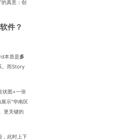
g”的真意：创
on软件？
rd本质是
多
。而Story
柱状图+一张
展示“华南区
载。更关键的
页面，此时上下