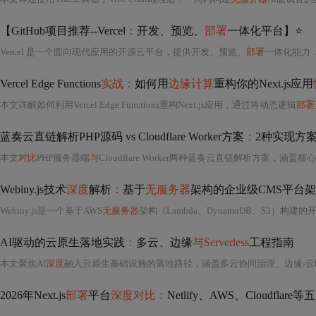
【GitHub项目推荐--Vercel
：
开发、预览、
部署
一体化平台】⭐
Vercel 是一个面向现代应用的开源云平台，提供开发、预览、
部署
一体化能力
Vercel Edge Functions
实战：
如何用
边缘计算
重构你的Next.js应用
本文详解如何利用Vercel Edge Functions重构Next.js应用，通过将动态逻辑
部署
蓝奏云直链解析PHP源码 vs Cloudflare Worker方案
：
2种实现方
本文
对比
PHP服务器端
与
Cloudflare Worker两种蓝奏云直链解析方案，涵盖
Webiny.js技术
深度
解析
：
基于
无服务器
架构的企业级CMS平台
Webiny.js是一个基于AWS
无服务器
架构（Lambda、DynamoDB、S3）构建的开源企业级CMS平台，采用TypeSc
AI驱动的云原生落地实践
：
多云、边缘
与Serverless
工程指南
本文聚焦AI
深度
融入云原生基础设施的落地路径，涵盖多云协同治理、边缘-云
2026年Next.js
部署
平台
深度对比：
Netlify、AWS、Cloudflare