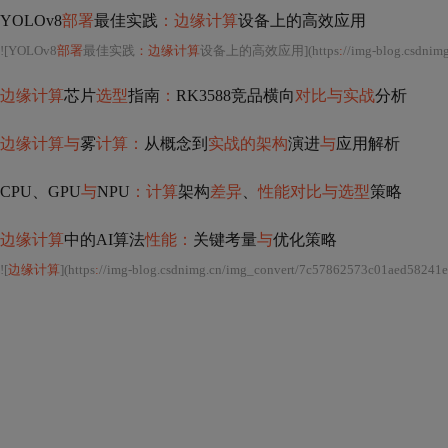
YOLOv8
部署
最佳实践
：边缘计算
设备上的高效应用
![YOLOv8
部署
最佳实践
：边缘计算
设备上的高效应用](https
:
//img-blog.csdnimg.cn
边缘计算
芯片
选型
指南
：
RK3588竞品横向
对比与实战
分析
边缘计算与
雾
计算：
从概念到
实战的架构
演进
与
应用解析
CPU、GPU
与
NPU
：计算
架构
差异
、
性能对比与选型
策略
边缘计算
中的AI算法
性能：
关键考量
与
优化策略
![
边缘计算
](https
:
//img-blog.csdnimg.cn/img_convert/7c57862573c01aed58241e