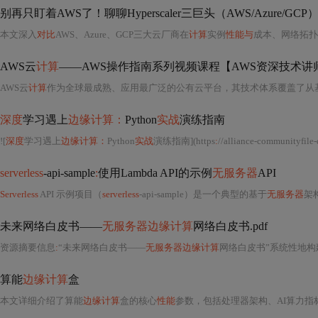
别再只盯着AWS了！聊聊Hyperscaler三巨头（AWS/Azure/G
本文深入
对比
AWS、Azure、GCP三大云厂商在
计算
实例
性能与
成本、网络拓扑
AWS云
计算
——AWS操作指南系列视频课程【AWS资深技术讲
AWS云
计算
作为全球最成熟、应用最广泛的公有云平台，其技术体系覆盖了从基础设施即服务（IaaS）、平台即服务（PaaS）到函数即服务（FaaS）的完整分层架
深度
学习遇上
边缘计算：
Python
实战
演练指南
![
深度
学习遇上
边缘计算：
Python
实战
演练指南](https
:
//alliance-communityfile-drcn.dbankcdn.com/FileServer
serverless
-api-sample
:
使用Lambda API的示例
无服务器
API
Serverless
API 示例项目（
serverless
-api-sample）是一个典型的基于
无服务器
架
未来网络白皮书——
无服务器边缘计算
网络白皮书.pdf
资源摘要信息
:
“未来网络白皮书——
无服务器边缘计算
网络白皮书”系统性地构
算能
边缘计算
盒
本文详细介绍了算能
边缘计算
盒的核心
性能
参数，包括处理器架构、AI算力指