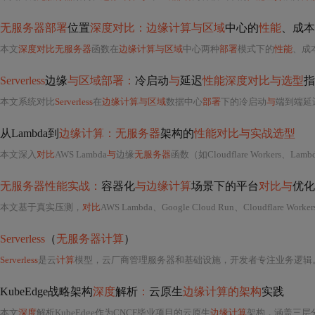
无服务器部署
位置
深度对比：边缘计算与区域
中心的
性能
、成本
本文
深度对比无服务器
函数在
边缘计算与区域
中心两种
部署
模式下的
性能
、成
Serverless
边缘
与区域部署：
冷启动
与
延迟
性能深度对比与选型
指
本文系统对比
Serverless
在
边缘计算与区域
数据中心
部署
下的冷启动
与
端到端延迟表现。冷
从Lambda到
边缘计算：无服务器
架构的
性能对比与实战选型
本文深入
对比
AWS Lambda
与
边缘
无服务器
函数（如Cloudflare Workers、Lambda@
无服务器性能实战：
容器化
与边缘计算
场景下的平台
对比与
优化
本文基于真实压测，
对比
AWS Lambda、Google Cloud Run、Cloudflare Workers和Fl
Serverless
（
无服务器计算
）
Serverless
是云
计算
模型，云厂商管理服务器和基础设施，开发者专注业务逻辑。它有低成本、高弹性等优势，适用于事件
KubeEdge战略架构
深度
解析
：
云原生
边缘计算的架构
实践
本文
深度
解析KubeEdge作为CNCF毕业项目的云原生
边缘计算
架构，涵盖三层分层设计（云层CloudCore、边缘层EdgeC