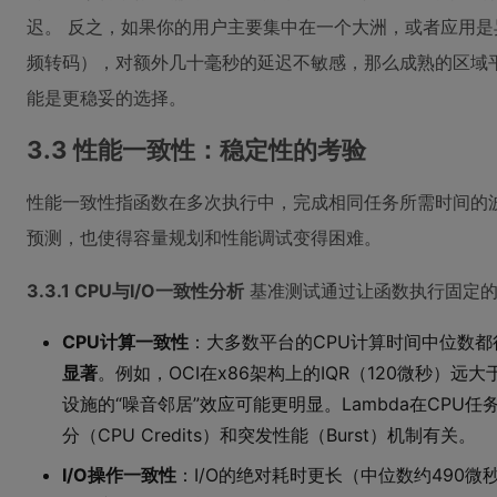
迟。 反之，如果你的用户主要集中在一个大洲，或者应用
频转码），对额外几十毫秒的延迟不敏感，那么成熟的区域
能是更稳妥的选择。
3.3 性能一致性：稳定性的考验
性能一致性指函数在多次执行中，完成相同任务所需时间的
预测，也使得容量规划和性能调试变得困难。
3.3.1 CPU与I/O一致性分析
基准测试通过让函数执行固定的C
CPU计算一致性
：大多数平台的CPU计算时间中位数都
显著
。例如，OCI在x86架构上的IQR（120微秒）远大
设施的“噪音邻居”效应可能更明显。Lambda在CPU
分（CPU Credits）和突发性能（Burst）机制有关。
I/O操作一致性
：I/O的绝对耗时更长（中位数约490