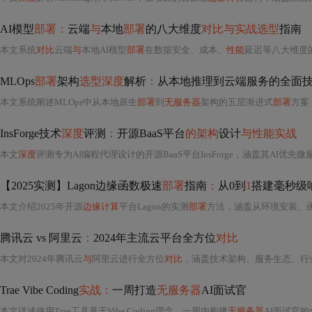
AI模型
部署：
云端
与
本地
部署
的八大维度
对比与实战选型
指南
本文系统
对比
云端
与
本地AI模型
部署
在数据安全、成本、
性能
延迟等八大维度
MLOps
部署
架构
选型深度
解析
：
从本地推理到云端服务的全面
本文系统阐述MLOps中从本地原生
部署
到
无服务器
架构的五层渐进式
部署
方案，覆盖
InsForge技术
深度
评测
：
开源BaaS平台
的架构
设计
与性能实战
本文
深度
评测专为AI编程代理设计的开源BaaS平台InsForge，涵盖其AI优先微服务架构（PostgreSQL+PostgREST+Deno+AI网关）、MCP/CLI双模AI交互支持、边缘函数冷启动
【2025实测】Lagon边缘函数极速
部署
指南
：
从0到
1
搭建毫秒级
本文介绍2025年开源
边缘计算
平台Lagon的实测
部署
方法，涵盖从环境安装、函数开发到生产发布的全流程。基于Rust+
腾讯云 vs 阿里云
：
2024年主流云平台全方位
对比
本文对2024年腾讯云
与
阿里云进行全方位
对比
，涵盖技术架构、服务生态、行业解决方案、成本模型、安全合规
Trae Vibe Coding
实战：
一周打造
无服务器
AI面试官
本文详述使用Trae工具基于Vibe Coding理念，一周内构建
无服务器
AI面试官的全过程。核心聚