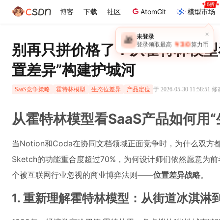
博客
下载
社区
AtomGit
模型市场
×
未登录
🎁
￥30
别再只拼价格了！从霍特林模型看
登录领取最高
算力币
置差异”构建护城河
于 2026-05-30 11:58:51 
SaaS竞争策略
霍特林模型
生态位差异
产品定位
从霍特林模型看SaaS产品如何用
当Notion和Coda在协同文档领域正面竞争时，为什么双方
Sketch的功能重合度超过70%，为何设计师们依然愿意
个被互联网行业忽视的商业博弈法则——
位置差异战略
。
1. 重新理解霍特林模型：从街道冰淇淋