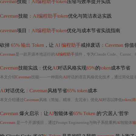
caveman
技能
：AI编程助手token
压缩与效率提升实战
Caveman
技能
：AI编程助手token
优化与简洁表达实践
caveman
项目
：AI编程助手token
优化与成本节省实战指南
砍掉
65% 输出 Token
，让
AI 编程助手
戒掉废话
：Caveman
你值
Caveman
是一款开源本地运行的
AI编程助手
插件，专为Claude Code、Curso
Caveman
技能实战
：
优化
AI
对话风格实现
65%
的
token
成本节省
本文介绍
Caveman
技能——一种面向
AI
对话的语言风格优化技术，通过简化提示词表达、
AI
对话优化
：Caveman
风格节省
65% token
成本
本文介绍通过
Caveman
风格（简短、精准、去冗余）优化
AI
对话以降低
token
Caveman
爆火启示
：
让
AI
智能体省
65% Token
的‘穴居人‘哲学
Caveman
是一个开源项目，通过Prompt Engineering与钩子系统重构
AI
智能体