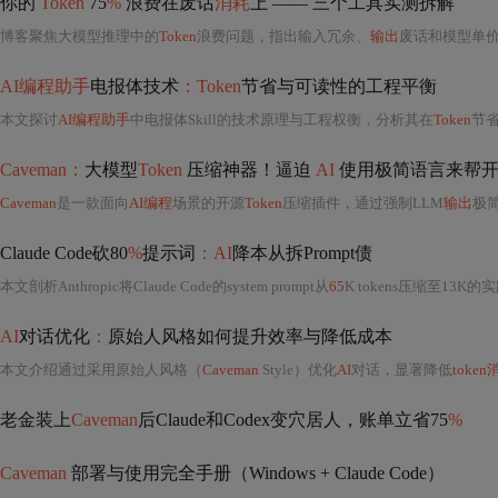
你的
Token
75
%
浪费在废话
消耗
上 —— 三个工具实测拆解
博客聚焦大模型推理中的
Token
浪费问题，指出输入冗余、
输出
废话和模型单价三大成本
AI编程助手
电报体技术
：Token
节省与可读性的工程平衡
本文探讨
AI编程助手
中电报体Skill的技术原理与工程权衡，分析其在
Token
节省
Caveman：
大模型
Token
压缩神器！逼迫
AI
使用极简语言来帮开
Caveman
是一款面向
AI编程
场景的开源
Token
压缩插件，通过强制LLM
输出
极简
Claude Code砍80
%
提示词
：AI
降本从拆Prompt债
本文剖析Anthropic将Claude Code的system prompt从
65
K tokens压缩至13K的实践，揭
AI
对话优化
：
原始人风格如何提升效率与降低成本
本文介绍通过采用原始人风格（
Caveman
Style）优化
AI
对话，显著降低
token
老金装上
Caveman
后Claude和Codex变穴居人，账单立省75
%
Caveman
部署与使用完全手册（Windows + Claude Code）