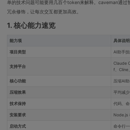
单的技术问题可能要用几百个token来解释。caveman
冗余修饰，让每次交互都更加高效。
1. 核心能力速览
能力项
具体说明
项目类型
AI助手技
Claude
支持平台
f、Clin
核心功能
压缩AI
压缩效果
平均减少6
技术保持
代码、命
安装要求
Node.j
启动方式
命令行一