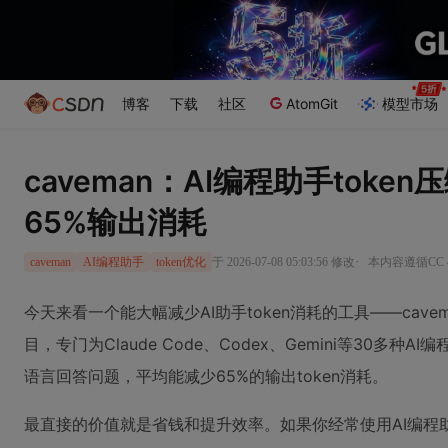
博客
下载
社区
AtomGit
模型市场
caveman：AI编程助手tok
65%输出消耗
·
于 2026-07-08 05:03:56 修改
本内容遵循CC 4
caveman
AI编程助手
token优化
今天来看一个能大幅减少AI助手token消耗的工具——caveman
目，专门为Claude Code、Codex、Gemini等30多种
语言回答问题，平均能减少65%的输出token消耗。
最直接的价值就是省钱和提升效率。如果你经常使用AI编程