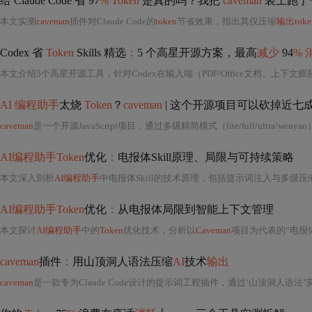
给 Claude Code 省 97
% Token
是真的吗？我把
caveman
装上跑了
本文实测
caveman
插件对Claude Code的
token
节省效果，指出其仅压缩
输出toke
Codex 省
Token
Skills 精选
：
5 个高星开源方案，最高
减少
94
% 
本文介绍5个高星开源工具，针对Codex在输入端（PDF/Office文档、上下文膨
AI 编程助手
太烧
Token
？
caveman
| 这个开源项目可以砍掉近七
caveman
是一个开源JavaScript项目，通过多级精简模式（lite/full/ultra/wenya
AI编程助手Token
优化
：
电报体Skill原理、局限与可持续策略
本文深入剖析
AI编程助手
中电报体Skill的技术原理，包括提示词注入与多级
AI编程助手Token
优化
：
从电报体局限到智能上下文管理
本文探讨
AI编程助手
中的
Token
优化技术，分析以
Caveman
项目为代表的“电报体”压缩方案的局限性，指出其在
caveman
插件
：
用山顶洞人语法压缩
AI
技术
输出
caveman
是一款专为Claude Code设计的提示词工程插件，通过‘山顶洞人语法’