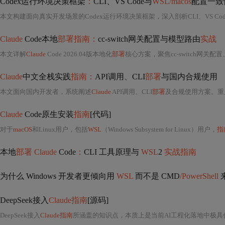
Codex运行环境决策框架
：
CLI、VS Code与
WSL/macos
配置一致
本文构建面向真实开发场景的Codex运行环境决策框架，深入剖析CLI、VS Cod
Claude
Code本地
部署指南：
cc-switch网关配置与模型路由
实战
本文详解
Claude
Code 2026.04版本地化
部署
核心方案，聚焦cc-switch网关配置
Claude
中文全栈实践
指南：
API调用、CLI
部署
与国内合规使用
本文面向国内开发者，系统阐述
Claude
API调用、CLI
部署
及合规使用方案。重点解析API协议理解偏差（如sto
Claude
Code原生安装
指南
[代码]
对于
macOS
和Linux用户，包括
WSL
（Windows Subsystem for Linux）用户，
指
本地
部署 Claude
Code
：
CLI 工具原理与
WSL
2
实战指南
为什么 Windows 开发者更倾向用
WSL
而不是 CMD
/PowerShell
DeepSeek接入
Claude指南
[源码]
DeepSeek接入
Claude指南
所涵盖的知识点，本质上是当前AI工程化落地中极具代表性的“多模型协同推理架构”实践范式，其技术内涵远超表面的API调用或环境配置，而深入到大语言模型（LL