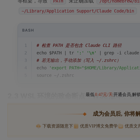
等框架，导致
未正确加载
PATH
/opt/homebrew/bi
~/Library/Application Support/Claude Code/bin
BASH
1
# 检查 PATH 是否包含 Claude CLI 路径
2
echo
$PATH
 | tr 
':'
'\n'
 | grep -i claude
3
# 若无输出，手动添加（写入 ~/.zshrc）
4
echo
'export PATH="$HOME/Library/Applicat
5
source
 ~/.zshrc
2.3 WSL 环境的致命断点：WSL 版本、内
最低
0.47元/天
开通会员,解
成为会员后, 你将
下载资源随意下
优质VIP博文免费学
优质文