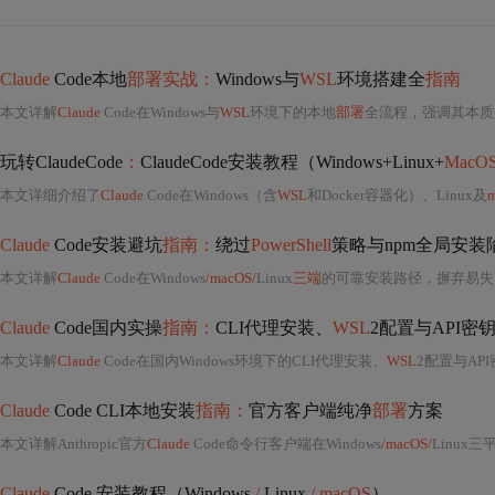
Claude
Code本地
部署实战：
Windows与
WSL
环境搭建全
指南
本文详解
Claude
Code在Windows与
WSL
环境下的本地
部署
全流程，强调其本质是
玩转ClaudeCode
：
ClaudeCode安装教程（Windows+Linux+
MacO
本文详细介绍了
Claude
Code在Windows（含
WSL
和Docker容器化）、Linux及
Claude
Code安装避坑
指南：
绕过
PowerShell
策略与npm全局安装
本文详解
Claude
Code在Windows
/macOS/
Linux
三端
的可靠安装路径，摒弃易失败的npm全局安装，采用局
Claude
Code国内实操
指南：
CLI代理安装、
WSL
2配置与API密
本文详解
Claude
Code在国内Windows环境下的CLI代理安装、
WSL
2配置与API密钥认证全
Claude
Code CLI本地安装
指南：
官方客户端纯净
部署
方案
本文详解Anthropic官方
Claude
Code命令行客户端在Windows
/macOS/
Linux三
Claude
Code 安装教程（Windows
/
Linux
/ macOS
）