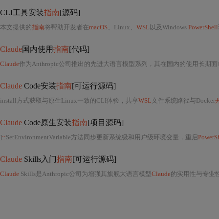
CLI工具安装
指南
[源码]
本文提供的
指南
将帮助开发者在
macOS
、Linux、
WSL
以及Windows
PowerShell
Claude
国内使用
指南
[代码]
Claude
作为Anthropic公司推出的先进大语言模型系列，其在国内的使用长期面
Claude
Code安装
指南
[可运行源码]
install方式获取与原生Linux一致的CLI体验，共享
WSL
文件系统路径与Docker
Claude
Code原生安装
指南
[项目源码]
]
::
SetEnvironmentVariable方法同步更新系统级和用户级环境变量，重启
PowerSh
Claude
Skills入门
指南
[可运行源码]
Claude
Skills是Anthropic公司为增强其旗舰大语言模型
Claude
的实用性与专业性而推出的一套模块化能力扩展框架，其本质是一种结构化、