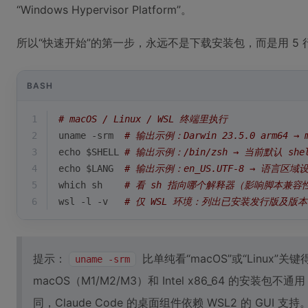
“Windows Hypervisor Platform”。
所以“快速开始”的第一步，永远不是下载安装包，而是用 5
BASH
1
# macOS / Linux / WSL 终端里执行
2
uname -srm  
# 输出示例：Darwin 23.5.0 arm64 → m
3
echo
$SHELL
# 输出示例：/bin/zsh → 当前默认 she
4
echo
$LANG
# 输出示例：en_US.UTF-8 → 语言区域
5
which
 sh    
# 看 sh 指向哪个解释器（影响脚本兼容
6
wsl -l -v   
# 仅 WSL 环境：列出已安装发行版及版本
提示：
比单纯看“macOS”或“Linux”关
uname -srm
macOS（M1/M2/M3）和 Intel x86_64 的安装包不
同，Claude Code 的桌面组件依赖 WSL2 的 GUI 支持