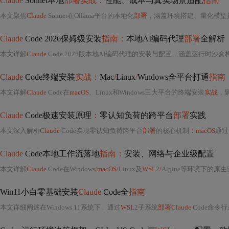
Claude
Sonnet本地
部署实战：
性能、成本与真实场景适配
指南
本文聚焦
Claude
Sonnet在Ollama平台的本地化
部署
，涵盖环境搭建、量化模型拉取、Cursor Pro直连配置及性能调优。通过真实场景测试（中文长文本摘要、Go并发调
Claude
Code 2026保姆级安装
指南：
本地AI编码代理
部署
全解析
本文详解
Claude
Code 2026版本地AI编码代理的安装与配置，涵盖运行时沙盒构建、
Claude
Code终端安装
实战：
Mac
/
Linux
/
Windows全平台打通
指南
本文详解
Claude
Code在
macOS
、Linux和Windows三大平台的终端安装
实战
，聚
Claude
Code极速安装原理
：
零认知负荷的跨平台
部署
实践
本文深入解析
Claude
Code实现零认知负荷跨平台
部署
的核心机制
：macOS
通过动态架
Claude
Code本地工作流落地
指南：
安装、网络与企业级配置
本文详解
Claude
Code在Windows
/macOS/
Linux及
WSL
2
/
Alpine等环境下的原生安装方案、网络适配策略（含国内直连排查、企业
Win11小白零基础安装
Claude
Code全
指南
本文详细阐述在Windows 11系统下，通过
WSL
2子系统
部署Claude
Code命令行