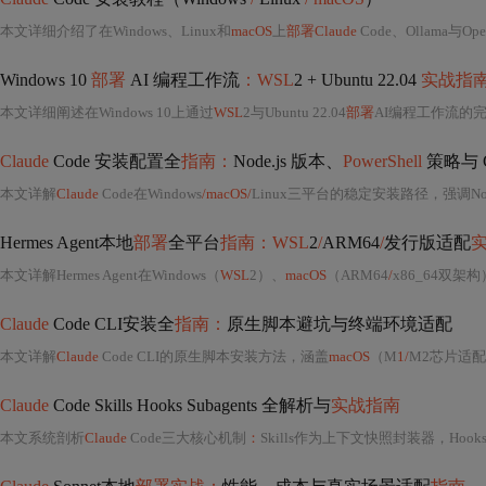
本文详细介绍了在Windows、Linux和
macOS
上
部署Claude
Code、Ollama与
Windows 10
部署
AI 编程工作流
：WSL
2 + Ubuntu 22.04
实战指
本文详细阐述在Windows 10上通过
WSL
2与Ubuntu 22.04
部署
AI编程工作流的
Claude
Code 安装配置全
指南：
Node.js 版本、
PowerShell
策略与 C
本文详解
Claude
Code在Windows
/macOS/
Linux三平台的稳定安装路径，强调Node.j
Hermes Agent本地
部署
全平台
指南：WSL
2
/
ARM64
/
发行版适配
本文详解Hermes Agent在Windows（
WSL
2）、
macOS
（ARM64
/
x86_64双架构
Claude
Code CLI安装全
指南：
原生脚本避坑与终端环境适配
本文详解
Claude
Code CLI的原生脚本安装方法，涵盖
macOS
（M
1/
M2芯片适配）
Claude
Code Skills Hooks Subagents 全解析与
实战指南
本文系统剖析
Claude
Code三大核心机制
：
Skills作为上下文快照封装器，Hooks作为事件驱动中间件，Subagents作为上