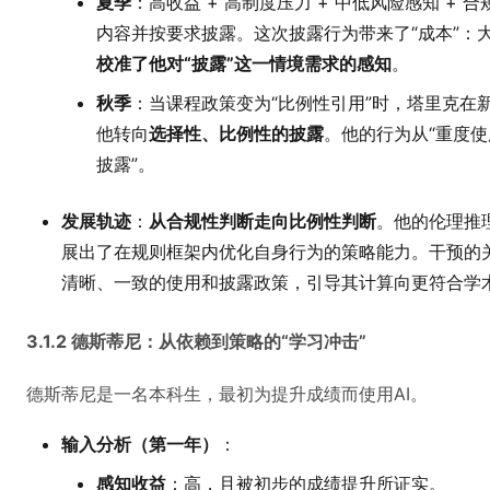
夏季
：高收益 + 高制度压力 + 中低风险感知 + 合
内容并按要求披露。这次披露行为带来了“成本”：
校准了他对“披露”这一情境需求的感知
。
秋季
：当课程政策变为“比例性引用”时，塔里克在
他转向
选择性、比例性的披露
。他的行为从“重度使
披露”。
发展轨迹
：
从合规性判断走向比例性判断
。他的伦理推
展出了在规则框架内优化自身行为的策略能力。干预的
清晰、一致的使用和披露政策，引导其计算向更符合学
3.1.2 德斯蒂尼：从依赖到策略的“学习冲击”
德斯蒂尼是一名本科生，最初为提升成绩而使用AI。
输入分析（第一年）
：
感知收益
：高，且被初步的成绩提升所证实。