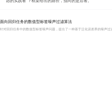
虑的实践者”？框架给出的路径，指向的是后者。
面向回归任务的数值型标签噪声过滤算法
针对回归任务中的数值型标签噪声问题，提出了一种基于泛化误差界的噪声过