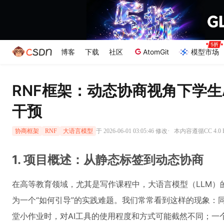
博客
下载
社区
AtomGit
模型市场
RNF框架：动态协商视角下学生
干预
·
于 2026-06-01 03:05:46 修改
本内容遵循CC 4.0
协商框架
RNF
大语言模型
1. 项目概述：从静态标签到动态协商
在高等教育领域，尤其是写作课程中，大语言模型（LLM）
为一个“如何引导”的实践难题。我们常常看到这样的现象：
堂小作业时，对AI工具的使用程度和方式可能截然不同；一