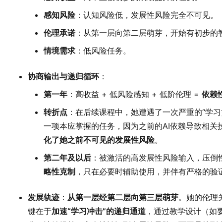
感知风险
：认知风险低，发展性风险完全不可见。
伦理承诺
：从第一层向第二层萌芽，开始有初步的
情境需求
：低风险任务。
协商输出与递归循环
：
第一年
：高收益 + 低风险感知 + 低阶伦理 =
依赖
转折点
：在后续课程中，她遭遇了一次严重的“学习
一项本应掌握的任务，因为之前的AI依赖导致相关
化了她之前不可见的发展性风险
。
第二年及以后
：被激活的高发展性风险输入，压倒
略性克制
，只在必要时辅助使用，并伴有严格的验
发展轨迹
：
从第一层经第二层向第三层萌芽
。她的伦理
键在于
加速“学习冲击”的递归通道
，通过教学设计（如要