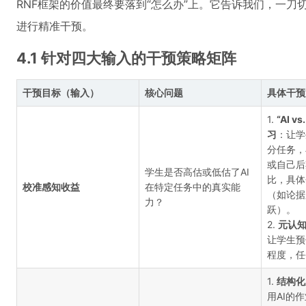
RNF框架的价值最终要落到“怎么办”上。它告诉我们，一
进行精准干预。
4.1 针对四大输入的干预策略矩阵
干预目标（输入）
核心问题
具体干预
1.
“AI 
习
：让学
分任务，
或自己后
学生是否高估或低估了AI
比，具体
校准感知收益
在特定任务中的真实能
（如论据
力？
跃）。
2.
元认
让学生预
程度，任
1.
结构化
用AI的