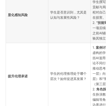
学生撰写
贡献与局
学生是否意识到，尤其是
程对自己
显化感知风险
认知与发展性风险？
在损害。
2.
“技能
一项后续
之前AI
验其独立
1.
案例讨
虚构的学
括AI滥
论不同行
推动思考
学生的伦理推理处于哪个
一层）向
提升伦理承诺
层次？如何促进其发展？
层）和“
（第三层
2.
角色
生扮演教
编辑等角
边界进行