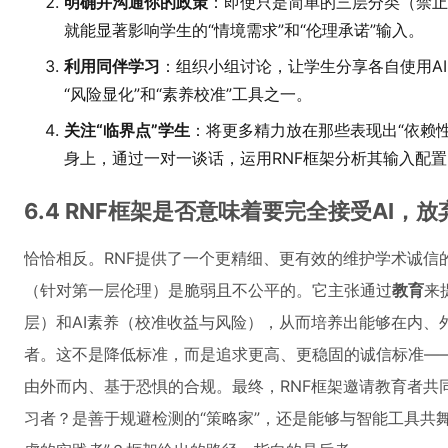
明确并沟通你的政策
：即使只是简单的三层分类（禁止
就能显著影响学生的“情境需求”和“伦理承诺”输入。
利用同伴学习
：组织小组讨论，让学生分享各自使用A
“风险显化”和“素养校准”工具之一。
关注“临界点”学生
：将更多精力放在那些表现出“依赖性
身上，通过一对一谈话，运用RNF框架分析其输入配
6.4 RNF框架是否意味着要完全接受AI，
恰恰相反。RNF提供了一个更精细、更有效的维护学术诚信
（针对第一层伦理）是脆弱且不公平的。它主张通过
教育
来
层）和AI素养（校准收益与风险），从而培养出能够在内、
者。这不是降低标准，而是追求更高、更稳固的诚信标准—
由外而内、基于恐惧的合规。最终，RNF框架邀请教育者共
习者？是善于规避检测的“策略家”，还是能够与智能工具共