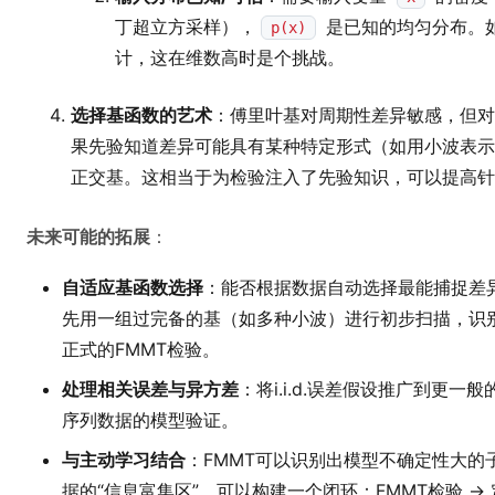
丁超立方采样），
是已知的均匀分布。
p(x)
计，这在维数高时是个挑战。
选择基函数的艺术
：傅里叶基对周期性差异敏感，但对
果先验知道差异可能具有某种特定形式（如用小波表示
正交基。这相当于为检验注入了先验知识，可以提高针
未来可能的拓展
：
自适应基函数选择
：能否根据数据自动选择最能捕捉差
先用一组过完备的基（如多种小波）进行初步扫描，识
正式的FMMT检验。
处理相关误差与异方差
：将i.i.d.误差假设推广到更
序列数据的模型验证。
与主动学习结合
：FMMT可以识别出模型不确定性大的
据的“信息富集区”。可以构建一个闭环：FMMT检验 ->