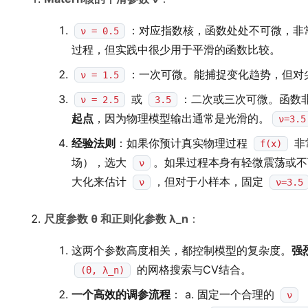
：对应指数核，函数处处不可微，非
ν = 0.5
过程，但实践中很少用于平滑的函数比较。
：一次可微。能捕捉变化趋势，但对
ν = 1.5
或
：二次或三次可微。函数
ν = 2.5
3.5
起点
，因为物理模型输出通常是光滑的。
ν=3.5
经验法则
：如果你预计真实物理过程
非
f(x)
场），选大
。如果过程本身有轻微震荡或
ν
大化来估计
，但对于小样本，固定
ν
ν=3.5
尺度参数 θ 和正则化参数 λ_n
：
这两个参数高度相关，都控制模型的复杂度。
强
的网格搜索与CV结合。
(θ, λ_n)
一个高效的调参流程
： a. 固定一个合理的
ν