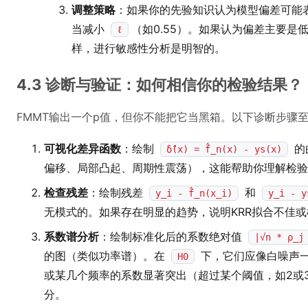
调整策略
：如果你的先验知识认为模型偏差可能
当减小
（如0.55）。如果认为偏差主要是
ℓ
样，进行敏感性分析是明智的。
4.3 诊断与验证：如何相信你的检验结果？
FMMT输出一个p值，但你不能把它当黑箱。以下诊断步骤
可视化差异函数
：绘制
的
δ̂(x) = f̂_n(x) - ys(x)
偏移、局部凸起、周期性震荡），这能帮助你理解检验
检查残差
：绘制残差
和
y_i - f̂_n(x_i)
y_i - y
无模式的。如果存在明显的趋势，说明KRR拟合不佳
系数谱分析
：绘制标准化后的系数绝对值
|√n * ρ_j 
的图（类似功率谱）。在
下，它们应像白噪声
H0
或某几个频率的系数显著突出（超过某个阈值，如2或
分。