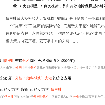
验 -> 更新模型 -> 再次检验，从而高效地降低模型不
傅里叶最大模检验为计算机模型的统计验证提供了一把锋利
一个“健康”或“不健康”的模糊结论，而是致力于精准地解剖
仿真验证流程，意味着对模型可信度的评估从“大概齐”走向
程决策走向更严谨、更可靠未来的关键一步。
用
傅里叶
变换
分析
圆孔夫琅和费衍射 (2006年)
具体来说，
傅里叶
变换
分析
圆孔夫琅和费衍射的步骤包括
：
首先设定衍射圆孔和
实验设计
分析：频率域统计方法
的综合应用
齿轮动力学_齿轮_齿轮动力学_
傅里叶
而“
傅里叶
”在此处指的是
傅里叶分析
，它在齿轮动力学
分析
中扮演着重要角色