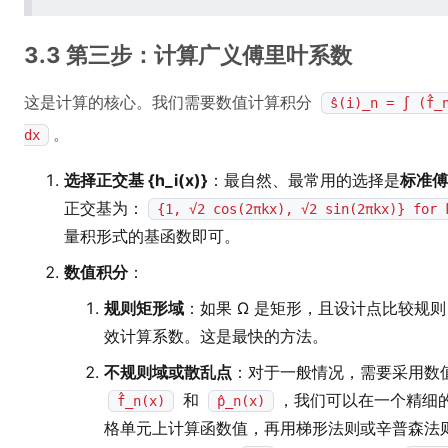
3.3 第三步：计算广义傅里叶系数
这是计算的核心。我们需要数值计算积分
ŝ(i)_n = ∫ (f̂_
。
dx
选择正交基 {h_i(x)}
：最自然、最常用的选择是
标准傅
正交基为：
{1, √2 cos(2πkx), √2 sin(2πkx)} for 
量积形式的基函数即可。
数值积分
：
规则矩形域
：如果 Ω 是矩形，且设计点比较规
效计算系数。这是最快的方法。
不规则域或散乱点
：对于一般情况，需要采用数
和
，我们可以在一个精细的
f̂_n(x)
p̂_n(x)
格单元上计算函数值，再用梯形法则或辛普森法