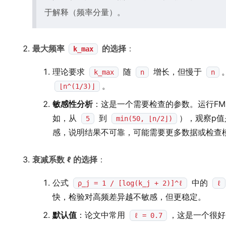
于解释（频率分量）。
最大频率
的选择
：
k_max
理论要求
随
增长，但慢于
k_max
n
n
。
⌊n^(1/3)⌋
敏感性分析
：这是一个需要检查的参数。运行F
如，从
到
），观察p
5
min(50, ⌊n/2⌋)
感，说明结果不可靠，可能需要更多数据或检查
衰减系数 ℓ 的选择
：
公式
中的
ρ_j = 1 / [log(k_j + 2)]^ℓ
ℓ
快，检验对高频差异越不敏感，但更稳定。
默认值
：论文中常用
，这是一个很好
ℓ = 0.7