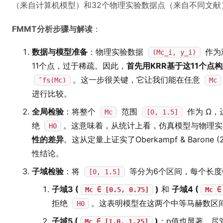
（来自计算机模型）和32个物理实验数据点（来自不同文献
FMMT分析步骤与解读
：
数据与模型准备
：物理实验数据
作为
(Mc_i, y_i)
11个点，过于稀疏。因此，
首先用KRR基于这11个点构建
。这一步很关键，它让我们能在任意
ˆfs(Mc)
Mc
进行比较。
全局检验
：将整个
范围
作为 Ω，
Mc
[0, 1.5]
绝
。这意味着，从统计上看，仿真模型与物理实
H0
性的差异
。这从定量上证实了Oberkampf & Baron
性结论。
子域检验
：将
等分为6个区间，每个长度0
[0, 1.5]
子域3 (
)
和
子域4 (
Mc ∈ [0.5, 0.75]
Mc ∈
拒绝
。这表明模型在这两个中等马赫数区
H0
子域5 (
)
：p值也显著。尽
Mc ∈ [1.0, 1.25]