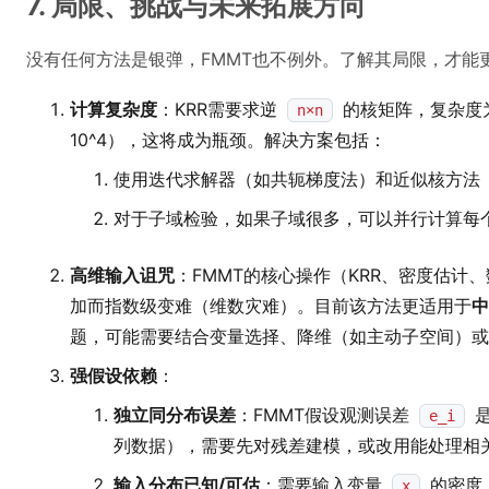
7. 局限、挑战与未来拓展方向
没有任何方法是银弹，FMMT也不例外。了解其局限，才能
计算复杂度
：KRR需要求逆
的核矩阵，复杂度
n×n
10^4），这将成为瓶颈。解决方案包括：
使用迭代求解器（如共轭梯度法）和近似核方法
对于子域检验，如果子域很多，可以并行计算每
高维输入诅咒
：FMMT的核心操作（KRR、密度估计
加而指数级变难（维数灾难）。目前该方法更适用于
中
题，可能需要结合变量选择、降维（如主动子空间）或
强假设依赖
：
独立同分布误差
：FMMT假设观测误差
是
e_i
列数据），需要先对残差建模，或改用能处理相
输入分布已知/可估
：需要输入变量
的密度
x