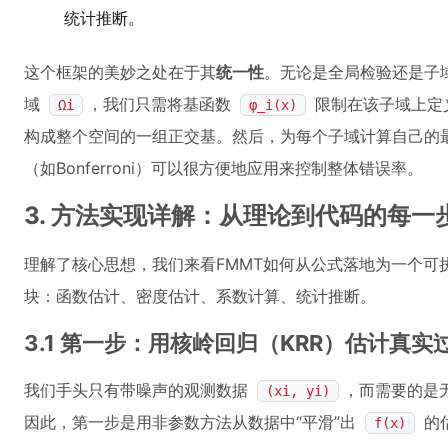
统计推断。
这个框架的美妙之处在于其
统一性
。无论是全局检验还是子
域
，我们只需将基函数
限制在该子域上定
Ωi
φ_i(x)
构成整个空间的一组正交基。然后，为每个子域计算自己的
（如Bonferroni）可以很方便地应用来控制整体错误率。
3. 方法实现详解：从理论到代码的每一
理解了核心思想，我们来看FMMT如何从公式落地为一个可
块：函数估计、密度估计、系数计算、统计推断。
3.1 第一步：用核岭回归（KRR）估计真实过程
我们手头只有带噪声的观测数据
，而需要的是
(xi, yi)
因此，第一步是用非参数方法从数据中“平滑”出
的
f(x)