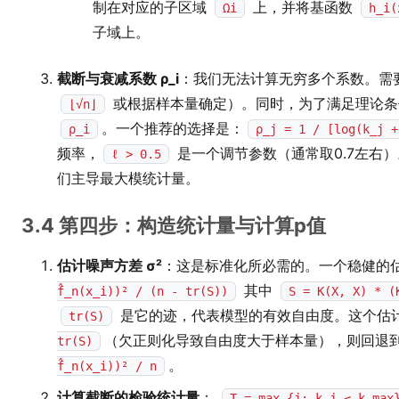
制在对应的子区域
上，并将基函数
Ωi
h_i(
子域上。
截断与衰减系数 ρ_i
：我们无法计算无穷多个系数。需
或根据样本量确定）。同时，为了满足理论条
⌊√n⌋
。一个推荐的选择是：
ρ_i
ρ_j = 1 / [log(k_j +
频率，
是一个调节参数（通常取0.7左右）
ℓ > 0.5
们主导最大模统计量。
3.4 第四步：构造统计量与计算p值
估计噪声方差 σ²
：这是标准化所必需的。一个稳健的
其中
f̂_n(x_i))² / (n - tr(S))
S = K(X, X) * (
是它的迹，代表模型的有效自由度。这个估
tr(S)
（欠正则化导致自由度大于样本量），则回退
tr(S)
。
f̂_n(x_i))² / n
计算截断的检验统计量
：
T = max_{j: k_j ≤ k_max}