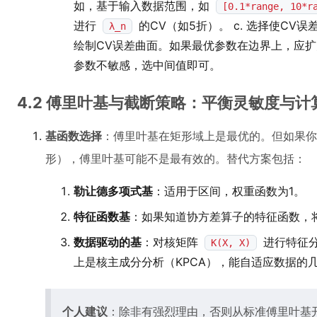
如，基于输入数据范围，如
[0.1*range, 10*r
进行
的CV（如5折）。 c. 选择使CV
λ_n
绘制CV误差曲面。如果最优参数在边界上，应
参数不敏感，选中间值即可。
4.2 傅里叶基与截断策略：平衡灵敏度与计
基函数选择
：傅里叶基在矩形域上是最优的。但如果你
形），傅里叶基可能不是最有效的。替代方案包括：
勒让德多项式基
：适用于区间，权重函数为1。
特征函数基
：如果知道协方差算子的特征函数，
数据驱动的基
：对核矩阵
进行特征
K(X, X)
上是核主成分分析（KPCA），能自适应数据的
个人建议
：除非有强烈理由，否则从标准傅里叶基