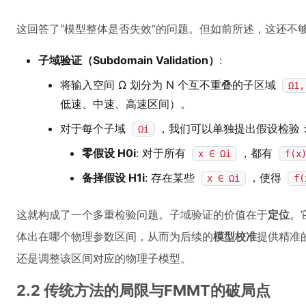
这回答了“模型整体是否失效”的问题。但如前所述，这还不
子域验证（Subdomain Validation）
:
将输入空间 Ω 划分为 N 个互不重叠的子区域
Ω1,
低速、中速、高速区间）。
对于每个子域
，我们可以单独提出假设检验
Ωi
零假设 H0i
: 对于所有
，都有
x ∈ Ωi
f(x
备择假设 H1i
: 存在某些
，使得
x ∈ Ωi
f(
这就构成了一个多重检验问题。子域验证的价值在于
定位
。
体出在哪个物理参数区间，从而为后续的
模型校准
提供精准
还是调整该区间对应的物理子模型。
2.2 传统方法的局限与FMMT的破局点