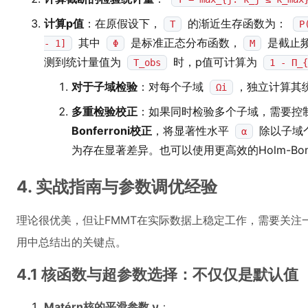
计算p值
：在原假设下，
的渐近生存函数为：
T
P
其中
是标准正态分布函数，
是截止
- 1]
Φ
M
测到统计量值为
时，p值可计算为
T_obs
1 - Π_{
对于子域检验
：对每个子域
，独立计算其
Ωi
多重检验校正
：如果同时检验多个子域，需要控制
Bonferroni校正
，将显著性水平
除以子域
α
为存在显著差异。也可以使用更高效的Holm-Bonf
4. 实战指南与参数调优经验
理论很优美，但让FMMT在实际数据上稳定工作，需要关注
用中总结出的关键点。
4.1 核函数与超参数选择：不仅仅是默认值
Matérn核的平滑参数 ν
：