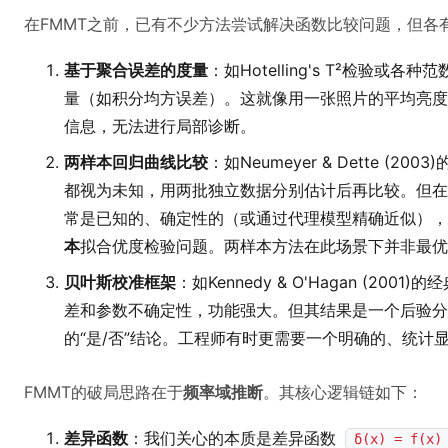
在FMMT之前，已有不少方法尝试解决函数比较问题，但各
基于聚合误差的度量
：如Hotelling's T²检验
量（如积分均方误差）。这就像用一张照片的平均亮度
信息，无法进行局部诊断。
两样本回归曲线比较
：如Neumeyer & Dette (2
都视为未知，用两批独立数据分别估计后再比较。但
常是已知的、确定性的（或通过代理模型精确近似），这是
本
拟合优度检验问题。两样本方法在此场景下并非最优
贝叶斯校准框架
：如Kennedy & O'Hagan (2
差和参数不确定性，功能强大。但其结果是一个后验分
的“是/否”结论。工程师有时更需要一个明确的、统计
FMMT的破局思路在于
频率域推断
。其核心逻辑链如下：
差异函数
：我们关心的本质是差异函数
δ(x) = f(x)