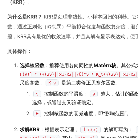
（KRR）
。
为什么是KRR？
KRR是处理非线性、小样本回归的利器。它
数，通过正则化（岭惩罚）平衡拟合优度与函数复杂度，避
题，KRR具有最优的收敛速率，并且其解有显示表达式，便
具体操作：
选择核函数
：推荐使用各向同性的
Matérn核
。其公式
Γ(ν)] * (√(2ν)||x1-x2||/θ)^ν * K_ν(√(2ν)||x1-x2|
尺度参数，
是第二类修正贝塞尔函数。
K_ν
控制函数的平滑度：
越大，估计的函
ν
ν
选择，或通过交叉验证确定。
控制核函数的衰减速度，即“影响范围”。
θ
求解KRR
：根据表示定理，
的解可写为：
f̂_n(x)