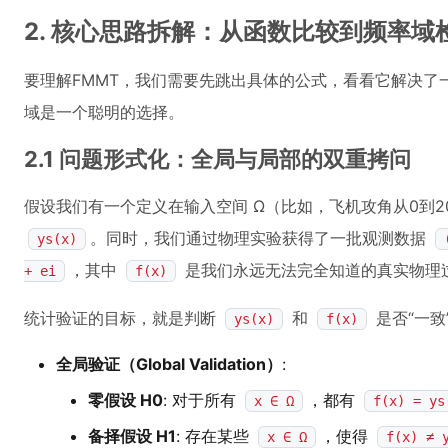
2. 核心思路拆解：从函数比较到频率域
要理解FMMT，我们需要先跳出具体的公式，看看它解决了
域是一个聪明的选择。
2.1 问题形式化：全局与局部的双重拷问
假设我们有一个定义在输入空间 Ω（比如，飞机攻角从0到
。同时，我们通过物理实验获得了一批观测数据
ys(x)
，其中
是我们永远无法完全知道的真实物理
+ ei
f(x)
统计验证的目标，就是判断
和
是否“一致
ys(x)
f(x)
全局验证（Global Validation）
:
零假设 H0
: 对于所有
，都有
x ∈ Ω
f(x) = ys
备择假设 H1
: 存在某些
，使得
x ∈ Ω
f(x) ≠ 