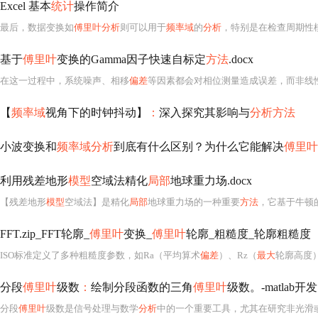
Excel 基本
统计
操作简介
最后，数据变换如
傅里叶分析
则可以用于
频率域
的
分析
，特别是在检查周期性模
基于
傅里叶
变换的Gamma因子快速自标定
方法
.docx
在这一过程中，系统噪声、相移
偏差
等因素都会对相位测量造成误差，而非线
【
频率域
视角下的时钟抖动】
：
深入探究其影响与
分析方法
小波变换和
频率域分析
到底有什么区别？为什么它能解决
傅里叶
利用残差地形
模型
空域法精化
局部
地球重力场.docx
【残差地形
模型
空域法】是精化
局部
地球重力场的一种重要
方法
，它基于牛顿
FFT.zip_FFT轮廓_
傅里叶
变换_
傅里叶
轮廓_粗糙度_轮廓粗糙度
ISO标准定义了多种粗糙度参数，如Ra（平均算术
偏差
）、Rz（
最大
轮廓高度）、R
分段
傅里叶
级数
：
绘制分段函数的三角
傅里叶
级数。-matlab开发
分段
傅里叶
级数是信号处理与数学
分析
中的一个重要工具，尤其在研究非光滑或不连续周期