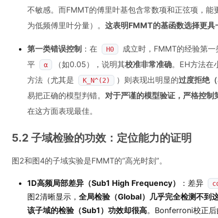
不敏感。而FMMT的傅里叶基包含常数项和正弦项，能
为低频傅里叶分量）。
这表明FMMT的基函数选择更
第一类错误控制
：在
成立时，FMMT的经验第
H0
平
（如0.05），说明其
校准非常准确
。EH方法在
α
方法（尤其是
）则表现出明显的
过度拒绝（an
K_N^(2)
易把正确的模型判错。
对于严谨的模型验证，严格控制
在这方面表现最佳。
5.2 子域检验的功效：定位能力的证明
图2和图4的子域实验是FMMT的“高光时刻”。
1D高频局部差异（Sub1 High Frequency）
：差异
c
图2清晰显示，
全局检验（Global）几乎完全检测不到
该子域的检验（Sub1）功效却很高
。Bonferron