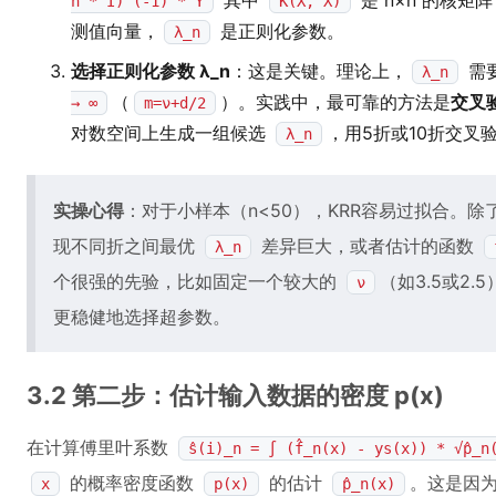
其中
是 n×n 的核矩
n * I)^(-1) * Y
K(X, X)
测值向量，
是正则化参数。
λ_n
选择正则化参数 λ_n
：这是关键。理论上，
需
λ_n
（
）。实践中，最可靠的方法是
交叉
→ ∞
m=ν+d/2
对数空间上生成一组候选
，用5折或10折交叉
λ_n
实操心得
：对于小样本（n<50），KRR容易过拟合。
现不同折之间最优
差异巨大，或者估计的函数
λ_n
个很强的先验，比如固定一个较大的
（如3.5或2
ν
更稳健地选择超参数。
3.2 第二步：估计输入数据的密度 p(x)
在计算傅里叶系数
ŝ(i)_n = ∫ (f̂_n(x) - ys(x)) * √p̂_n
的概率密度函数
的估计
。这是因
x
p(x)
p̂_n(x)