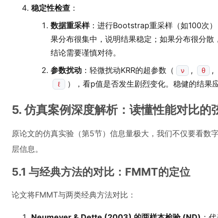
稳定性检查
：
数据重采样
：进行Bootstrap重采样（如10
果分布很集中，说明结果稳定；如果分布很分散，
结论需要谨慎对待。
参数扰动
：轻微扰动KRR的超参数（
,
,
ν
θ
），看p值是否发生剧烈变化。稳健的结果
ℓ
5. 仿真案例深度解析：读懂性能对比的
原论文的仿真实验（第5节）信息量极大，我们不仅要看数
层信息。
5.1 与经典方法的对比：FMMT的定位
论文将FMMT与两类经典方法对比：
Neumeyer & Dette (2003) 的两样本检验 (ND)
：代