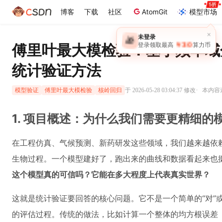
博客
下载
社区
AtomGit
模型市场
×
未登录
🎁
￥30
登录领取最高
算力币
傅里叶最大模检验：基于频率域
统计验证方法
·
于 2026-05-28 03:04:37 修改
本内容遵
模型验证
傅里叶最大模检验
核岭回归
1. 项目概述：为什么我们需要更精细的
在工程仿真、气候预测、新药研发这些领域，我们越来越依
生物过程。一个模型建好了，跑出来的曲线和数据看起来也
这个模型真的可信吗？它能在多大程度上代表真实世界？
这就是统计验证要回答的核心问题。它不是一个简单的“对”
的评估过程。传统的做法，比如计算一个整体的均方根误差（