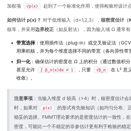
加权项
起到了一个标准化作用，使得检验对设计
√p(x)
如何估计 p(x)？
对于低维输入（d=1,2,3），
核密度估计（K
核等，并采用
边界校正
（如反射法），因为输入域 Ω 通常
带宽选择
：使用插件法（plug-in）或交叉验证法（
用乘积核，并为每个维度选择不同的带宽（各向异性带
归一化
：确保估计的密度在 Ω 上的积分（通过数值积分
甚至允许
，只要
在 L² 
∫ p̂_n(x)dx ≠ 1
√p̂_n
收敛）。
注意事项
：当输入维度 d 较高（>4）时，核密度估计会
时，如果对
的形式有先验知识（如均匀分布、
p(x)
稳妥的选择。FMMT理论要求的是密度估计的一致性，
密度，可能比一个不稳定的非参估计更有利于检验的稳定