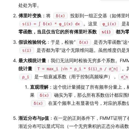
处处为零。
傅里叶变换
：将
投影到一组正交基（如傅里
δ(x)
。这里
是
s(i) = ∫ δ(x) * φ_i(x) dx
φ_i(x)
零函数，当且仅当它的所有傅里叶系数
都为
s(i)
假设检验转化
：于是，检验“
是否为零函数”这
δ(x)
是否都为零”这个无限维问题。虽然维度仍是
s(i)
最大模统计量
：我们无法同时检验无穷多个系数。FM
统计量
。
T = max_i |√n * ρ_i * ŝ(i)_n / σ̂_n|
是一组衰减系数（用于控制高频噪声），
ρ_i
σ̂_n
直观理解
：这个统计量捕捉了所有频率分量上，
果
确实为零，那么所有系数估计都应围
δ(x)
在某个频率上有显著信号，对应的系数
δ(x)
渐近分布与p值
：在一定的正则条件下，FMMT证明
渐近分布可以显式写出（一个无穷乘积的正态分布函数