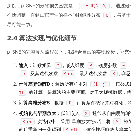
所以，p-SNE的最终损失函数是：
。通过最
L = H(S, Q)
不断调整，直到由它产生的样本间相似性分布
，与基于
Q
尽可能一致。
2.4 算法实现与优化细节
p-SNE的完整算法流程如下，我结合自己的实现经验，补
输入
：计数矩阵
, 嵌入维度
, 锐度参数
Y
P
w
及其迭代次数
, 最大迭代次数
, 容
α
K_ex
K
计算差异矩阵D
：遍历所有样本对
，按公式
(i, j)
的计算，是算法的主要瓶颈。对于大规模数据，
M)
计算高维分布S
：根据
计算条件概率并对称化，
D
初始化与早期放大
：低维嵌入
通常从自由度为3
X
次迭代中，采用“早期放大”技巧：将
矩
K_ex
S
然后重新归一化得到
。这个技巧能放大样本
S_eff