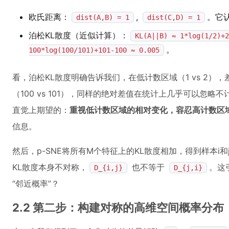
欧氏距离：
,
。它
dist(A,B) = 1
dist(C,D) = 1
泊松KL散度（近似计算）：
KL(A||B) ≈ 1*log(1/2)+2
。
100*log(100/101)+101-100 ≈ 0.005
看，泊松KL散度明确告诉我们，在低计数区域（1 vs 2），
（100 vs 101），同样的绝对差值在统计上几乎可以忽略
直觉上期望的：
重视低计数区域的相对变化，容忍高计数区
信息。
然后，p-SNE将所有M个特征上的KL散度相加，得到样本i
KL散度本身不对称，
也不等于
。这
D_{i,j}
D_{j,i}
“邻近概率”？
2.2 第二步：构建对称的高维空间概率分布