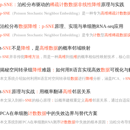
p-SNE：
泊松分布驱动的
稀疏计数数据非线性降维
原理与实践
p-SNE
（Poisson Stochastic Neighbor Embedding）是一种专为
高维稀疏计数数
泊松分布
数据降维：p-SNE
原理、实现与单细胞RNA-seq应用
p-SNE
（Poisson Stochastic Neighbor Embedding）是专为
计数
型
高维稀疏数据
t-
SNE
不是
降维
，是
高维数据
的概率邻域映射
t-
SNE
并非传统
降维方法
，而是一种
高维
到低
维
的概率相似性映射技术，核心目标是保持局部邻域结构
揭秘空间转录组
降维
难题
：
如何用R语言实现高效
数据
可视化与
本文系统介绍如何利用R语言对空间转录组
数据
进行
降维
分析，涵盖PCA、t-
SN
t-
SNE
原理与实战
：
用概率翻译
高维
邻居关系
本文深入剖析t-
SNE
的核心原理
：
以概率建模重定义
高维
邻居关系，通过自适应困惑度
PCA在单细胞
计数数据
中的失效边界与替代方案
本文系统剖析PCA在单细胞RNA测序
计数数据
中失效的根本原因
：
泊松分布导