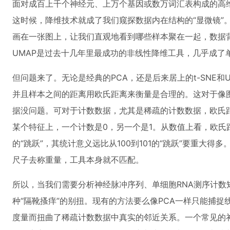
面对成百上千个神经元、上万个基因或数万词汇表构成的高
这时候，降维技术就成了我们窥探数据内在结构的“显微镜”
画在一张图上，让我们直观地看到哪些样本聚在一起，数据背后
UMAP是过去十几年里最成功的非线性降维工具，几乎成了
但问题来了。无论是经典的PCA，还是后来居上的t-SNE
并且样本之间的距离用欧氏距离来衡量是合理的。这对于像
据没问题。可对于计数数据，尤其是稀疏的计数数据，欧氏
某个特征上，一个计数是0，另一个是1。从数值上看，欧氏
的“跳跃”，其统计意义远比从100到101的“跳跃”要重大
尺子去称重量，工具本身就不匹配。
所以，当我们需要分析神经脉冲序列、单细胞RNA测序计数
种“隔靴搔痒”的别扭。现有的方法要么像PCA一样只能捕捉线
度量而扭曲了稀疏计数数据中真实的邻近关系。一个常见的补救