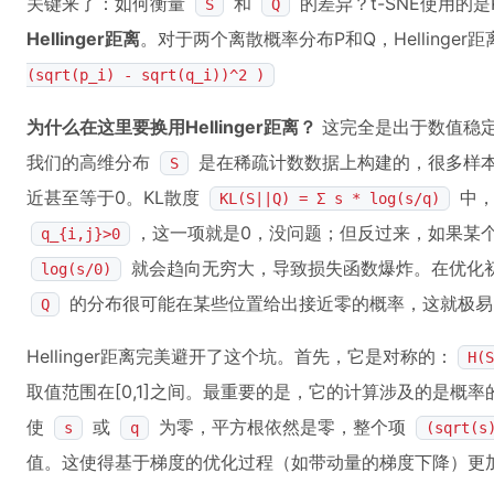
关键来了：如何衡量
和
的差异？t-SNE使用的是
S
Q
Hellinger距离
。对于两个离散概率分布P和Q，Hellinger
(sqrt(p_i) - sqrt(q_i))^2 )
为什么在这里要换用Hellinger距离？
这完全是出于数值稳
我们的高维分布
是在稀疏计数数据上构建的，很多样
S
近甚至等于0。KL散度
中，
KL(S||Q) = Σ s * log(s/q)
，这一项就是0，没问题；但反过来，如果某
q_{i,j}>0
就会趋向无穷大，导致损失函数爆炸。在优化
log(s/0)
的分布很可能在某些位置给出接近零的概率，这就极易
Q
Hellinger距离完美避开了这个坑。首先，它是对称的：
H(S
取值范围在[0,1]之间。最重要的是，它的计算涉及的是概
使
或
为零，平方根依然是零，整个项
s
q
(sqrt(s
值。这使得基于梯度的优化过程（如带动量的梯度下降）更