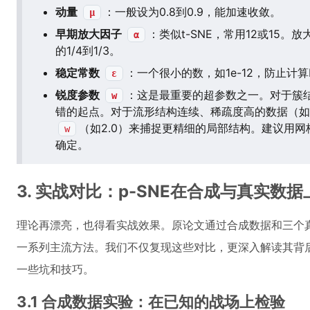
动量
：一般设为0.8到0.9，能加速收敛。
μ
早期放大因子
：类似t-SNE，常用12或15。
α
的1/4到1/3。
稳定常数
：一个很小的数，如1e-12，防止计
ε
锐度参数
：这是最重要的超参数之一。对于簇
w
错的起点。对于流形结构连续、稀疏度高的数据（如
（如2.0）来捕捉更精细的局部结构。建议用
w
确定。
3. 实战对比：p-SNE在合成与真实数
理论再漂亮，也得看实战效果。原论文通过合成数据和三个真
一系列主流方法。我们不仅复现这些对比，更深入解读其背
一些坑和技巧。
3.1 合成数据实验：在已知的战场上检验