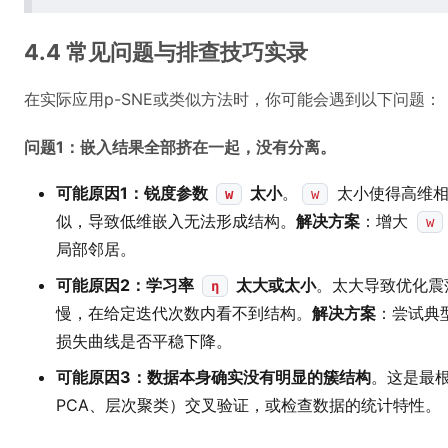
4.4 常见问题与排查技巧实录
在实际应用p-SNE或类似方法时，你可能会遇到以下问题：
问题1：嵌入结果全部挤在一起，没有分离。
可能原因1：锐度参数
太小
。
太小使得高维
w
w
似，导致低维嵌入无法形成结构。
解决方案
：增大
w
局部邻居。
可能原因2：学习率
太大或太小
。太大导致优化震
η
慢，在给定迭代次数内看不到结构。
解决方案
：尝试典型的
损失曲线是否平稳下降。
可能原因3：数据本身确实没有明显的簇结构
。这是最
PCA、层次聚类）交叉验证，或检查数据的统计特性。