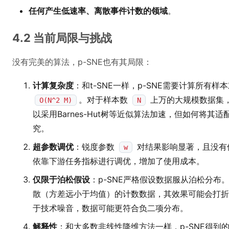
任何产生低速率、离散事件计数的领域
。
4.2 当前局限与挑战
没有完美的算法，p-SNE也有其局限：
计算复杂度
：和t-SNE一样，p-SNE需要计算所有
。对于样本数
上万的大规模数据集
O(N^2 M)
N
以采用Barnes-Hut树等近似算法加速，但如何将其
究。
超参数调优
：锐度参数
对结果影响显著，且没有像
w
依靠下游任务指标进行调优，增加了使用成本。
仅限于泊松假设
：p-SNE严格假设数据服从泊松分
散（方差远小于均值）的计数数据，其效果可能会打折扣。
于技术噪音，数据可能更符合负二项分布。
解释性
：和大多数非线性降维方法一样，p-SNE得到