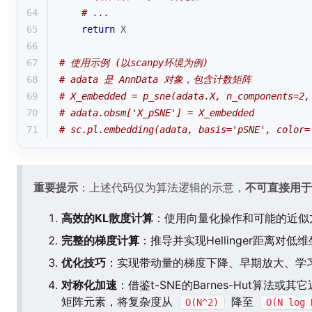
64
# ...
65
return
 X
66
67
# 使用示例 (以scanpy环境为例)
68
# adata 是 AnnData 对象，包含计数矩阵
69
# X_embedded = p_sne(adata.X, n_components=2,
70
# adata.obsm['X_pSNE'] = X_embedded
71
# sc.pl.embedding(adata, basis='pSNE', color=
重要提示
：上述代码仅为算法逻辑的示意，
不可直接用于
高效的KL散度计算
：使用向量化操作和可能的近似
完整的梯度计算
：推导并实现Hellinger距离对低
优化技巧
：实现带动量的梯度下降、早期放大、学
对称化加速
：借鉴t-SNE的Barnes-Hut算法
矩阵元素，将复杂度从
降至
O(N^2)
O(N log 