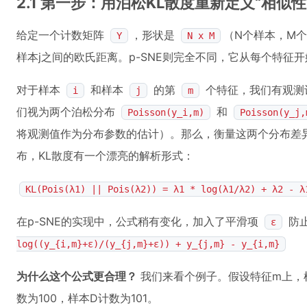
2.1 第一步：用泊松KL散度重新定义“相似性
给定一个计数矩阵
，形状是
（N个样本，M个
Y
N x M
样本j之间的欧氏距离。p-SNE则完全不同，它从每个特征
对于样本
和样本
的第
个特征，我们有观测
i
j
m
们视为两个泊松分布
和
Poisson(y_i,m)
Poisson(y_j,
将观测值作为分布参数的估计）。那么，衡量这两个分布差
布，KL散度有一个漂亮的解析形式：
KL(Pois(λ1) || Pois(λ2)) = λ1 * log(λ1/λ2) + λ2 - λ
在p-SNE的实现中，公式稍有变化，加入了平滑项
防
ε
log((y_{i,m}+ε)/(y_{j,m}+ε)) + y_{j,m} - y_{i,m}
为什么这个公式更合理？
我们来看个例子。假设特征m上，样
数为100，样本D计数为101。