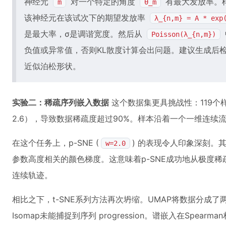
神经元
对一个特定的角度
有最大发放率。
m
θ_m
该神经元在该试次下的期望发放率
λ_{n,m} = A * exp
是最大率，σ是调谐宽度。然后从
Poisson(λ_{n,m})
负值或异常值，否则KL散度计算会出问题。建议生成后
近似泊松形状。
实验二：稀疏序列嵌入数据
这个数据集更具挑战性：119个样
2.6），导致数据稀疏度超过90%。样本沿着一个一维连续
在这个任务上，p-SNE (
) 的表现令人印象深刻。
w=2.0
参数高度相关的颜色梯度。这意味着p-SNE成功地从极度
连续轨迹。
相比之下，t-SNE系列方法再次坍缩。UMAP将数据分成
Isomap未能捕捉到序列 progression。谱嵌入在Spea