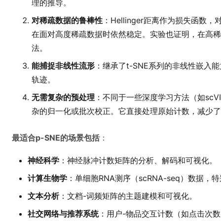
理的推导。
对稀疏数据的鲁棒性
：Hellinger距离作为损失函
在面对高度稀疏数据时依然稳定。实验也证明，在高稀疏
法。
能捕捉非线性流形
：继承了t-SNE系列的非线性嵌入
轨迹。
无需复杂的预处理
：不同于一些深度学习方法（如scVI,
杂的归一化或批次校正。它直接处理原始计数，减少了
最适合p-SNE的场景包括
：
神经科学
：神经脉冲计数矩阵的分析、解码和可视化。
计算生物学
：单细胞RNA测序（scRNA-seq）数据，
文本分析
：文档-词频矩阵的主题建模和可视化。
社交网络与推荐系统
：用户-物品交互计数（如点击次