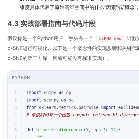
维度具体代表了原始高维空间中的什么“因素”或“概念”
4.3 实战部署指南与代码片段
假设你是一个Python用户，手头有一个
计数
scRNA-seq
p-SNE进行可视化。以下是一个概念性的实现步骤和关键
p-SNE的第三方库，目前可能没有标准实现）。
PYTHON
1
import
 numpy 
as
 np
2
import
 scanpy 
as
 sc
3
from
 sklearn.metrics.pairwise 
import
 euclidea
4
# 假设我们有一个函数 compute_poisson_kl_diver
5
6
def
p_sne_kl_divergence
(
Y, eps=
1e-12
):
7
"""