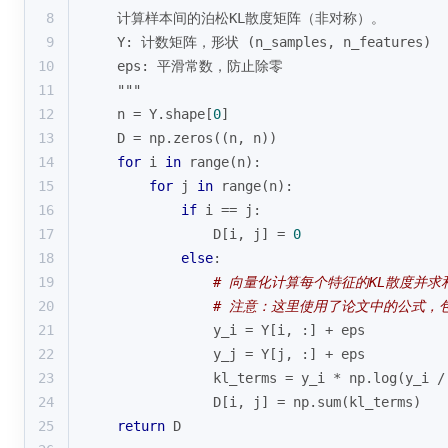
8
    计算样本间的泊松KL散度矩阵（非对称）。
9
    Y: 计数矩阵，形状 (n_samples, n_features)
10
    eps: 平滑常数，防止除零
11
    """
12
    n = Y.shape[
0
]
13
    D = np.zeros((n, n))
14
for
 i 
in
range
(n):
15
for
 j 
in
range
(n):
16
if
 i == j:
17
                D[i, j] = 
0
18
else
:
19
# 向量化计算每个特征的KL散度并求
20
# 注意：这里使用了论文中的公式，
21
                y_i = Y[i, :] + eps
22
                y_j = Y[j, :] + eps
23
                kl_terms = y_i * np.log(y_i /
24
                D[i, j] = np.
sum
(kl_terms)
25
return
 D