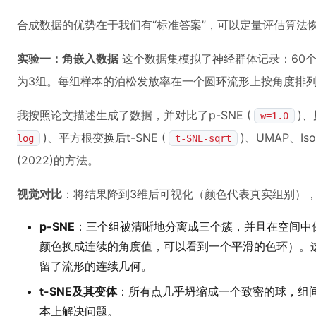
合成数据的优势在于我们有“标准答案”，可以定量评估算法
实验一：角嵌入数据
这个数据集模拟了神经群体记录：60个
为3组。每组样本的泊松发放率在一个圆环流形上按角度排
我按照论文描述生成了数据，并对比了p-SNE (
)、
w=1.0
)、平方根变换后t-SNE (
)、UMAP、Is
log
t-SNE-sqrt
(2022)的方法。
视觉对比
：将结果降到3维后可视化（颜色代表真实组别）
p-SNE
：三个组被清晰地分离成三个簇，并且在空间中
颜色换成连续的角度值，可以看到一个平滑的色环）。这
留了流形的连续几何。
t-SNE及其变体
：所有点几乎坍缩成一个致密的球，组
本上解决问题。