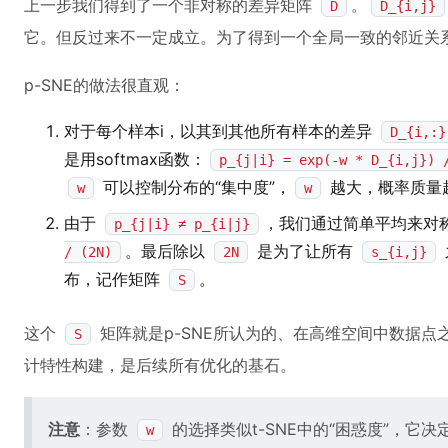
上一步我们得到了一个非对称的差异矩阵
。
D
D_{i,j}
它。但反过来不一定成立。为了得到一个全局一致的邻近关
p-SNE的做法很直观：
对于每个样本i，以其到其他所有样本的差异
D_{i,:}
是用softmax函数：
p_{j|i} = exp(-w * D_{i,j}) 
可以控制分布的“集中度”，
越大，概率质量
w
w
由于
，我们通过简单平均来对
p_{j|i} ≠ p_{i|j}
。最后除以
是为了让所有
/ (2N)
2N
s_{i,j}
布，记作矩阵
。
S
这个
矩阵就是p-SNE所认为的、在高维空间中数据点
S
计特性构建，是后续所有优化的基石。
注意
：参数
的选择类似t-SNE中的“困惑度”，它
w