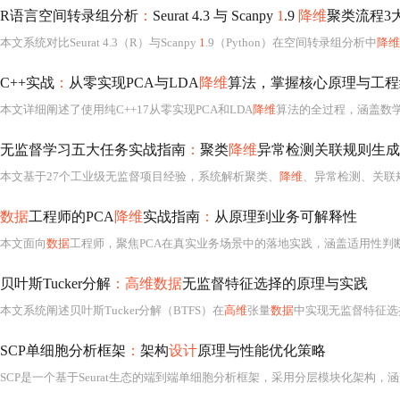
R语言空间转录组分析
：
Seurat 4.3 与 Scanpy
1
.9
降维
聚类流程3
本文系统对比Seurat 4.3（R）与Scanpy
1
.9（Python）在空间转录组分析中
降维
C++实战
：
从零实现PCA与LDA
降维
算法，掌握核心原理与工程
本文详细阐述了使用纯C++17从零实现PCA和LDA
降维
算法的全过程，涵盖数学原理（
无监督学习五大任务实战指南
：
聚类
降维
异常检测关联规则生成
本文基于27个工业级无监督项目经验，系统解析聚类、
降维
、异常检测、关联
数据
工程师的PCA
降维
实战指南
：
从原理到业务可解释性
本文面向
数据
工程师，聚焦PCA在真实业务场景中的落地实践，涵盖适用性判断、标准化策略、方差贡献率动态校准、载荷矩阵业务解读、特征反向映射等核心环节。强调PCA不是数学推导，而是解决内存瓶颈、模型不稳定和
贝叶斯Tucker分解
：高维数据
无监督特征选择的原理与实践
本文系统阐述贝叶斯Tucker分解（BTFS）在
高维
张量
数据
中实现无监督特征选择的原
SCP单细胞分析框架
：
架构
设计
原理与性能优化策略
SCP是一个基于Seurat生态的端到端单细胞分析框架，采用分层模块化架构，