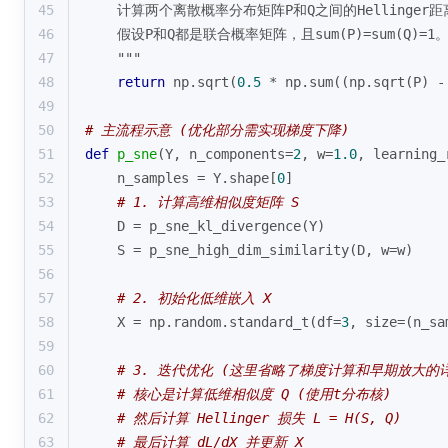
45
    计算两个离散概率分布矩阵P和Q之间的Hellinger
46
    假设P和Q都是联合概率矩阵，且sum(P)=sum(Q)=1
47
    """
48
return
 np.sqrt(
0.5
 * np.
sum
((np.sqrt(P) -
49
50
# 主流程示意 (优化部分需实现梯度下降)
51
def
p_sne
(
Y, n_components=
2
, w=
1.0
, learning_
52
    n_samples = Y.shape[
0
]
53
# 1. 计算高维相似度矩阵 S
54
    D = p_sne_kl_divergence(Y)
55
    S = p_sne_high_dim_similarity(D, w=w)
56
57
# 2. 初始化低维嵌入 X
58
    X = np.random.standard_t(df=
3
, size=(n_sa
59
60
# 3. 迭代优化 (这里省略了梯度计算和早期放大的
61
# 核心是计算低维相似度 Q (使用t分布核)
62
# 然后计算 Hellinger 损失 L = H(S, Q)
63
# 最后计算 dL/dX 并更新 X