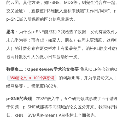
的云团。其他方法，如t-SNE、MDS等，则完全混合在一起
交叉验证），直接使用3维嵌入坐标来预测“工作日/周末”。
p-SNE嵌入所保留的区分信息量最大。
思考
：为什么p-SNE能成功？我检查了数据，发现有些发
末几乎为零；而有些（如家人、朋友）在周末更活跃。这种
人）的计数分布在两类样本上有显著差异。泊松KL散度对
被高计数发件人的微小日常波动所干扰。
数据集二：OpenReview学术论文摘要
我从ICLR等会议的Op
的词频矩阵，并为每篇论文人工
350篇论文 x 100个高频词
经网络等）。稀疏度约82%。
p-SNE的表现
：在3维嵌入中，五个研究领域形成了五个清
于词频，p-SNE就能将不同领域的论文区分开来。我同样用
归、kNN、SVM和K-means ARI指标上全面领先。