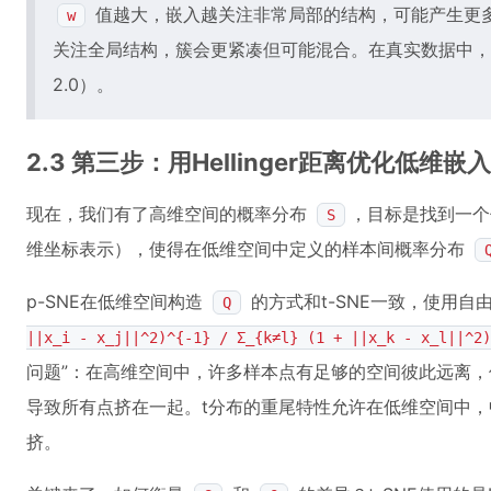
值越大，嵌入越关注非常局部的结构，可能产生更
w
关注全局结构，簇会更紧凑但可能混合。在真实数据中，通常需
2.0）。
2.3 第三步：用Hellinger距离优化低维嵌入
现在，我们有了高维空间的概率分布
，目标是找到一
S
维坐标表示），使得在低维空间中定义的样本间概率分布
p-SNE在低维空间构造
的方式和t-SNE一致，使用自
Q
||x_i - x_j||^2)^{-1} / Σ_{k≠l} (1 + ||x_k - x_l||^2)
问题”：在高维空间中，许多样本点有足够的空间彼此远离，
导致所有点挤在一起。t分布的重尾特性允许在低维空间中
挤。