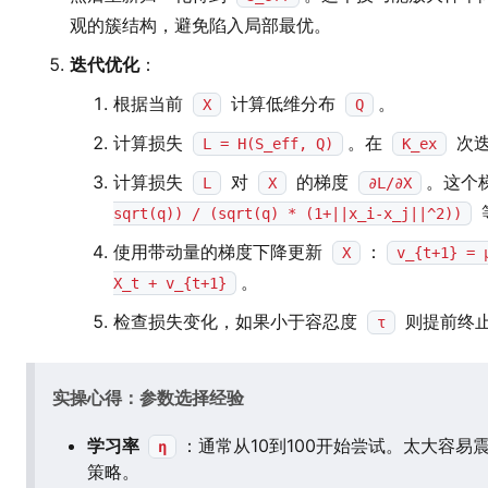
观的簇结构，避免陷入局部最优。
迭代优化
：
根据当前
计算低维分布
。
X
Q
计算损失
。在
次迭
L = H(S_eff, Q)
K_ex
计算损失
对
的梯度
。这个
L
X
∂L/∂X
sqrt(q)) / (sqrt(q) * (1+||x_i-x_j||^2))
使用带动量的梯度下降更新
：
X
v_{t+1} = 
。
X_t + v_{t+1}
检查损失变化，如果小于容忍度
则提前终
τ
实操心得：参数选择经验
学习率
：通常从10到100开始尝试。太大容
η
策略。