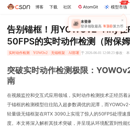
博客
下载
社区
AtomGit
模型市场
×
未登录
🎁
￥30
告别锚框！用YOWOv2-Tiny在
登录领取最高
算力币
50FPS的实时动作检测（附保
·
于 2026-06-01 12:08:23 修改
本
实时动作检测
YOWOv2
无锚框架
AI部署
突破实时动作检测极限：YOWOv2
南
在视频监控和交互式应用领域，实时动作检测技术正经历着
于锚框的检测模型往往陷入超参数调优的泥潭，而YOWOv2-
轻量级无锚框架在RTX 3090上实现了惊人的50FPS处理速度，
度。本文将深入解析其技术突破，并呈现从环境配置到性能