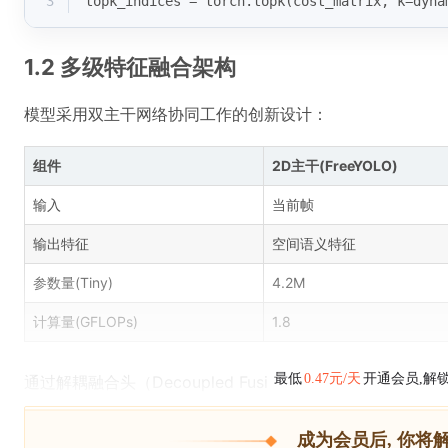
3
topk_indices = torch.topk(cost_matrix, k=dyna
1.2 多级特征融合架构
模型采用双主干网络协同工作的创新设计：
组件
2D主干(FreeYOLO)
输入
当前帧
输出特征
空间语义特征
参数量(Tiny)
4.2M
计算量(GFLOPs)
1.8
最低
0.47元/天
开通会员,解
通过解耦融合头（Decoupled Fusi
成为会员后, 你将