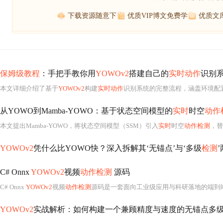
下载资源随意下
优质VIP博文免费学
优质文
保姆级教程
：手把手教你用
YOWOv2
搭建自己的
实时动作
识别
本文详细介绍了基于
YOWOv2
构建
实时动作
识别系统的完整流程，涵盖环境配置、代码获取、数
从YOWO到Mamba-YOWO：基于状态空间模型的
实时
时空
动作
本文提出Mamba-YOWO，将状态空间模型（SSM）引入
实时
时空
动作检测
，替代YOWO中原有的
YOWOv2
凭什么比YOWO快？深入拆解其‘无锚点’与‘多级
检测
C# Onnx
YOWOv2
视频
动作检测
源码
C# Onnx
YOWOv2
视频
动作检测
源码是一套面向工业级应用与科研落地的端到
YOWOv2
实战解析：如何构建一个兼顾精度与速度的无锚点多