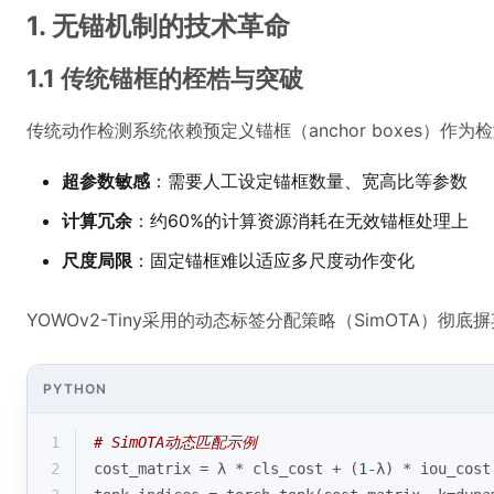
1. 无锚机制的技术革命
1.1 传统锚框的桎梏与突破
传统动作检测系统依赖预定义锚框（anchor boxes）
超参数敏感
：需要人工设定锚框数量、宽高比等参数
计算冗余
：约60%的计算资源消耗在无效锚框处理上
尺度局限
：固定锚框难以适应多尺度动作变化
YOWOv2-Tiny采用的动态标签分配策略（SimOTA）
PYTHON
1
# SimOTA动态匹配示例
2
cost_matrix = λ * cls_cost + (
1
-λ) * iou_cost