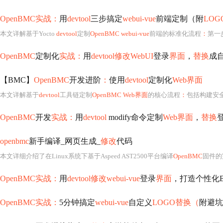
OpenBMC实战：
用
devtool
三步搞定
webui-vue
前端定制（附
LOG
本文详解基于Yocto
devtool
定制
OpenBMC webui-vue
前端的标准化流程
：
第一步
OpenBMC
定制化
实战：
用
devtool修改WebUI
登录
界面
，
替换
成
【BMC】
OpenBMC
开发进阶
：
使用
devtool
定制化
Web界面
本文详解基于
devtool
工具链定制
OpenBMC Web界面
的核心流程
：
包括构建安
OpenBMC
开发
实战：
用
devtool
modify命令定制
Web界面
，
替换
openbmc
新手编译_网页生成_
修改
代码
本文详细介绍了在Linux系统下基于Aspeed AST2500平台编译
OpenBMC
固件的完整流程
OpenBMC实战：
用
devtool修改webui-vue
登录
界面
，打造个性化
OpenBMC实战：
5分钟搞定
webui-vue
自定义
LOGO替换（
附避坑