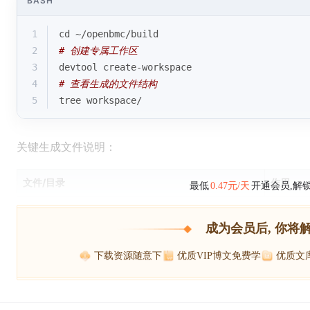
BASH
1
cd
 ~/openbmc/build
2
# 创建专属工作区
3
devtool create-workspace
4
# 查看生成的文件结构
5
tree workspace/
关键生成文件说明：
文件/目录
作用
最低
0.47元/天
开通会员,解
成为会员后, 你将
下载资源随意下
优质VIP博文免费学
优质文