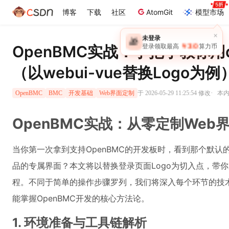
博客
下载
社区
AtomGit
模型市场
×
未登录
🎁
￥30
OpenBMC实战：手把手教你用d
登录领取最高
算力币
（以webui-vue替换Logo为例
·
于 2026-05-29 11:25:54 修改
本内
OpenBMC
BMC
开发基础
Web界面定制
OpenBMC实战：从零定制Web
当你第一次拿到支持OpenBMC的开发板时，看到那个默认
品的专属界面？本文将以替换登录页面Logo为切入点，带你
程。不同于简单的操作步骤罗列，我们将深入每个环节的技
能掌握OpenBMC开发的核心方法论。
1. 环境准备与工具链解析