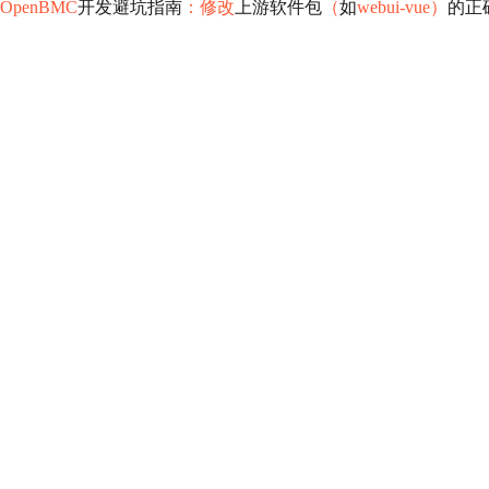
OpenBMC
开发避坑指南
：修改
上游软件包
（
如
webui-vue）
的正