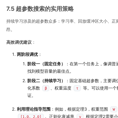
7.5 超参数搜索的实用策略
持续学习涉及的超参数众多：学习率、回放缓冲区大小、正
昂。
高效调优建议
：
两阶段调优
：
阶段一（固定任务）
：在第一个任务上，像调普
找到模型容量的最佳点。
阶段二（持续学习）
：固定基础超参数，主要调
化系数
、权重温度
等。可以使用一个
β
τ
证。
利用理论指导范围
：例如，根据定理3，权重范围
W
。正则化衰减率
根据定理2需要小
[1.0, 2.0]
γ