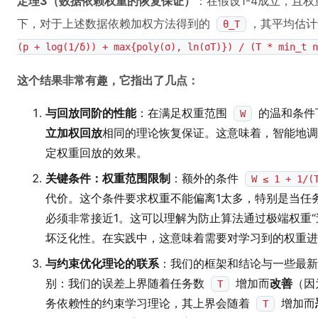
定理3（数据依赖权重的恢复保证）
：在假设1-4成立，且
下，对于上述数据依赖加权方法得到的
，其平均估计
θ_T
(p + log(1/δ)) + max{poly(σ), ln(σT)}) / (T * min_t n
这个结果非常有趣，它指出了几点：
与回放同阶的性能
：在满足权重范围
的温和条件
W
立加权回放
相同的理论恢复保证。这意味着，智能地调
定权重回放的效果。
关键条件：权重范围限制
：额外的条件
W ≤ 1 + 1/(
代价。这个条件要求权重不能偏离1太多，特别是当任
必须非常接近1。这可以理解为防止算法通过极端权重“
坏泛化性。在实践中，这意味着需要对学习到的权重进
与约束优化理论的联系
：我们的框架和结论与一些最新
别：我们的误差上界随着任务数
增加而
改善
（因
T
务依赖性的约束学习理论，其上界会随着
增加而
T