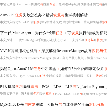
本笔记聚焦OpenHands的测试
与
质量
保证
。先阐述AI系统测试的特殊挑战
与
策略
AutoGPT
任务
失败怎么办？错误
恢复与
重试机制解析
本文深入探讨AutoGPT在
任务
执行中遭遇失败时的应对策略，重点解析错误
恢
下一代 Multi-Agent
：
为什么“长期
任务
+ 可
恢复
执行”会成为标
本文探讨下一代Multi-Agent系统的核心演进方向——支持长期
任务与
可
恢复
执
YARN高可用核心机制
：
深度解析ResourceManager故障
恢复与任
揭秘Open-AutoGLM
任务
中断黑盒
：
如何在5分钟内精准定位并
本文深入探讨Open-AutoGLM
任务
中断的成因，涵盖资源超限、超时、
依赖
缺
四大机器
学习
降维
算法：
PCA、LDA、LLE
与
Laplacian Ei
资源摘要信息
:
"四大机器
学习
降维
算法：
PCA、LDA、LLE
与
Laplacian Eigenmaps
MySQL云备份
与恢复
策略
：
云服务
与
自建备份的全面
对比分析