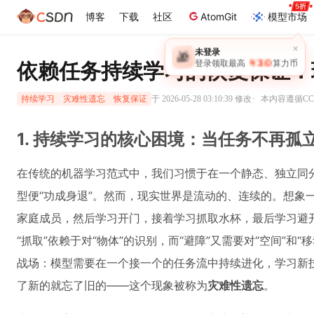
博客
下载
社区
AtomGit
模型市场
×
未登录
🎁
￥30
依赖任务持续学习的恢复保证：
登录领取最高
算力币
·
于 2026-05-28 03:10:39 修改
本内容遵循CC 
持续学习
灾难性遗忘
恢复保证
1. 持续学习的核心困境：当任务不再孤
在传统的机器学习范式中，我们习惯于在一个静态、独立同
型便“功成身退”。然而，现实世界是流动的、连续的。想象
家庭成员，然后学习开门，接着学习抓取水杯，最后学习避
“抓取”依赖于对“物体”的识别，而“避障”又需要对“空间”和“
战场：模型需要在一个接一个的任务流中持续进化，学习新技
了新的就忘了旧的——这个现象被称为
灾难性遗忘
。