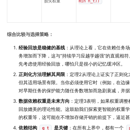
损失权重
min n_t))
综合比较与选择策略：
经验回放是稳健的基线
：从理论上看，它在依赖任务场
务增加而下降，这与“持续学习应越学越强”的直观相
先考虑使用经验回放，哪怕只是很小的记忆缓冲区。
正则化方法理解其局限
：定理2从理论上证实了正则化
但其适用场景有限。当你必须使用它时（例如，在边缘
对早期任务的保护能力随任务数增加而急剧衰减，并据
数据依赖权重是未来方向
：定理3表明，如果权重调整
回放媲美的理论性能。这鼓励我们探索更智能的权重学
的权重等，这可能在不增加存储开销的前提下，逼近甚
依赖结构
是关键
：在所有上界中，都有一个
g_t