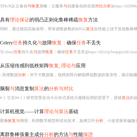
![MySQL云备份
与恢复
策略
：
云服务
与
自建备份的全面
对比分析
](https
:
//d2908q01vomqb2.cl
具有
理论保证
的弱凸正则化鲁棒稀疏
恢复
方法
同时，通过模拟实验表明，带有调整参数的RPGG
算法
在性能上优于其他鲁棒
Celery
任务
持久化
与
故障
恢复：
确保
任务
不丢失
![Celery
任务
持久化
与
故障
恢复：
确保
任务
不丢失](https
:
//d2o1p3wqepjvn9.cloudfront.net/m
从压缩传感到低秩矩阵
恢复_理论与
应用
- 高维数据
分析：
对于大数据集，低秩矩阵分解能降低数据的复杂性，揭示隐藏的模式和联
脑裂
与
消息复制
算法
的
分析与对比
# 1. 引言## 1.1 研究背景在当今分布式系统大规模应用的背景下，容错
算法
的
计算机视觉——计算
理论与算法
基础
图像
恢复与
增强
：
利用数学模型和优化技术，如傅立叶
分析
、小波变换和偏微分方程
离群鲁棒張量主成分
分析
的方法
与
性能
保證