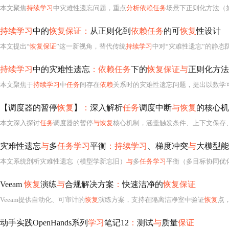
本文聚焦
持续学习
中灾难性遗忘问题，重点
分析依赖任务
场景下正则化方法（如EWC
持续学习
中的
恢复保证：
从正则化到
依赖任务
的可
恢复
性设计
本文提出“
恢复保证
”这一新视角，替代传统
持续学习
中对“灾难性遗忘”的静态
持续学习
中的灾难性遗忘
：依赖任务
下的
恢复保证与
正则化方法
本文聚焦于
持续学习
中
任务
间存在
依赖
关系时的灾难性遗忘问题，提出以数学可
【调度器的暂停
恢复
】
：
深入解析
任务
调度中断
与恢复
的核心机
本文深入探讨
任务
调度器的暂停
与恢复
核心机制，涵盖触发条件、上下文保存、
灾难性遗忘
与
多
任务学习
平衡
：持续学习
、梯度冲突
与
大模型能
本文系统剖析灾难性遗忘（模型学新忘旧）
与
多
任务学习
平衡（多目标协同优化）的核心机制，涵盖梯度冲突、损失尺度失衡、参数
Veeam
恢复
演练
与
合规解决方案
：
快速洁净的
恢复保证
Veeam提供自动化、可审计的
恢复
演练方案，支持在隔离洁净室中验证
恢复
点，结合YAR
动手实践OpenHands系列
学习
笔记12
：
测试
与
质量
保证