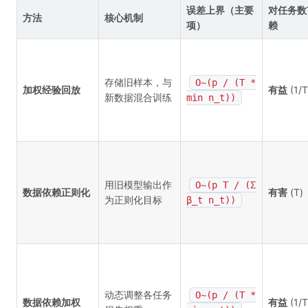
误差上界（主要
对任务数
方法
核心机制
项）
赖
存储旧样本，与
O~(p / (T *
加权经验回放
有益
(1/T
新数据混合训练
min n_t))
用旧模型输出作
O~(p T / (Σ
数据依赖正则化
有害
(T)
为正则化目标
β_t n_t))
动态调整各任务
O~(p / (T *
数据依赖加权
有益
(1/T