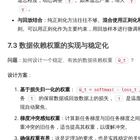
遗忘程度，动态调整
。如果遗忘严重，增大
γ
γ
。
γ
与回放结合
：纯正则化方法往往不够。
混合使用正则化
则。可以用正则化作为主要约束，用回放样本进行微调
7.3 数据依赖权重的实现与稳定化
问题
：如何设计一个稳定、有效的数据依赖权重
？
w̃_t
设计方案
：
基于损失归一化的权重
：
w̃_t = softmax( - loss_t 
务
的保留数据或回放数据上的损失，
是温度
t
τ
现自动聚焦。
梯度冲突感知权重
：计算新任务梯度与旧任务梯度之间
重冲突的旧任务，适当提高其权重，以缓解冲突。
确保权重有界
：这是定理3的要求，也是实践稳定的关