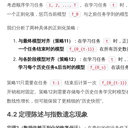
考虑顺序学习任务
。在学习任务
时，
1, 2, ..., T
t
一个正则化项，惩罚当前模型
与之前任务学到的模
f_θ
我们分析了两种具体的正则化策略：
与最终模型对齐（策略11）
：在学习任务
时，正
t
一个任务结束时的模型
在所有历史数
f_{θ_{t-1}}
与各阶段模型对齐（策略12）
：在学习任务
时，
t
学习每个历史任务s后当时的模型
在该任
f_{θ_s}
策略11只需要在任务
结束后计算一次
t-1
f_{θ_{t-1}}
开销相对固定。策略12则需要存储每个历史任务学完时模型
数线性增长，但可能保留了更精细的“历史快照”。
4.2 定理陈述与指数遗忘现象
定理2（数据依赖正则化的恢复保证）
：在类似的假设条件下