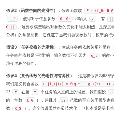
假设2（函数空间的光滑性）
：假设函数族
F = {f_θ: θ ∈
，使得对于任意参数
和输入
，有
L_F
θ, θ'
z
||
。这要求模型输出对参数的变化不能太剧烈，是深度
θ'||
分析）的常见前提。它保证了当我们微调参数时，模型的行
假设3（任务变换的光滑性）
：生成任务间依赖关系的函数
任务间的依赖是“平滑”的，输入数据不会因为
的微小
g_t
演变过程的特性。
假设4（复合函数的光滑性与有界性）
：这是将假设2和3结
我们定义复合函数
G_{f,t}(z) = f(g_t(...g_1(z)...)) 
型
在第
个任务输入空间上的误差。我们假设
f
t
G
的（常数
），并且其
范数的平方关于模型参
L_G
L2
数
）。这个假设虽然略显技术化，但其本质是要求整个
K_G