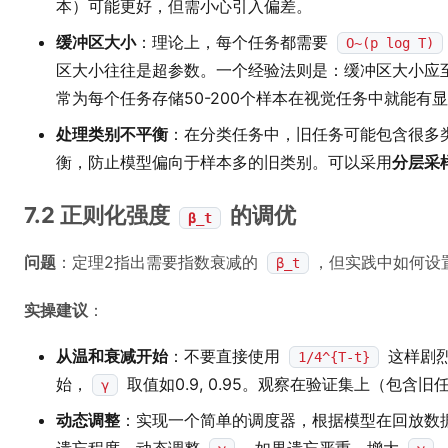
本）可能更好，但需小心引入偏差。
缓冲区大小
：理论上，每个任务都需要
O~(p log T)
区大小往往是超参数。一个经验法则是：缓冲区大小应至
常为每个任务存储50-200个样本在视觉任务中就能有
处理类别不平衡
：在分类任务中，旧任务可能包含很多
衡，防止模型偏向于样本多的旧类别。可以采用
分层采
7.2 正则化强度
的调优
β_t
问题
：定理2指出需要指数衰减的
，但实践中如何设
β_t
实操建议
：
从温和衰减开始
：不要直接使用
这样剧
1/4^{T-t}
始，
取值如0.9, 0.95。观察在验证集上（包含
γ
动态调整
：实现一个简单的调度器，根据模型在回放数