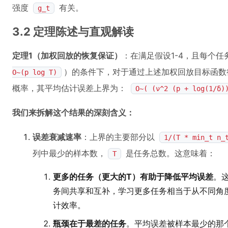
强度
有关。
g_t
3.2 定理陈述与直观解读
定理1（加权回放的恢复保证）
：在满足假设1-4，且每个
）的条件下，对于通过上述加权回放目标函
O~(p log T)
概率，其平均估计误差上界为：
O~( (ν^2 (p + log(1/δ)
我们来拆解这个结果的深刻含义：
误差衰减速率
：上界的主要部分以
1/(T * min_t n_
列中最少的样本数，
是任务总数。这意味着：
T
更多的任务（更大的T）有助于降低平均误差
。
务间共享和互补，学习更多任务相当于从不同角
计效率。
瓶颈在于最差的任务
。平均误差被样本最少的那