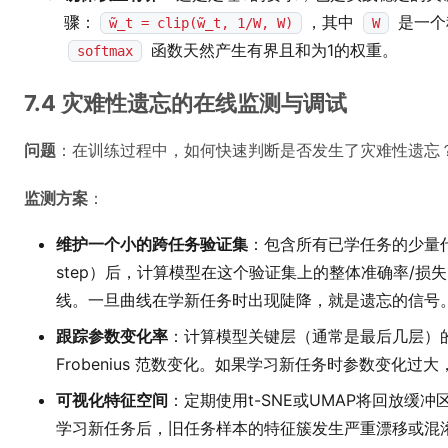
骤：
，其中
是一个
w̃_t = clip(w̃_t, 1/W, W)
W
函数天然产生有界且和为1的权重。
softmax
7.4 灾难性遗忘的在线监测与调试
问题
：在训练过程中，如何快速判断是否发生了灾难性遗忘
监测方案
：
维护一个小的跨任务验证集
：包含所有已学任务的少量
step）后，计算模型在这个验证集上的整体准确率/
线。一旦曲线在学新任务时出现陡降，就是遗忘的信号
跟踪参数变化率
：计算模型关键层（通常是最后几层）
Frobenius 范数变化。如果学习新任务时参数变化
可视化特征空间
：定期使用t-SNE或UMAP将回放缓
学习新任务后，旧任务样本的特征簇发生严重漂移或混