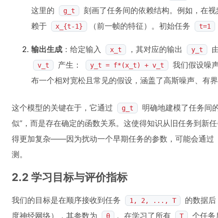
这里的
刻画了任务间的依赖结构。例如，在视
g_t
赖于
（前一帧的特征）。初始任务
x_{t-1}
t=1
输出生成
：给定输入
，其对应的输出
由
x_t
y_t
产生：
我们假设噪
v_t
y_t = f*(x_t) + v_t
布一个相对宽松且常见的假设，涵盖了高斯噪声、有界
这个模型的关键在于，它通过
明确地建模了任务间
g_t
似”，而是存在确定的函数关系。这使得知识从旧任务到新
得更加复杂——因为扰动一个早期任务的参数，可能会通过
测。
2.2 学习目标与评价指标
我们的目标是在顺序接收到任务
的数据后
1, 2, ..., T
度神经网络），其参数为
。在学习了所有
个任务
θ
T