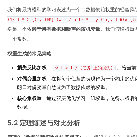
我们将最终模型的学习表述为一个带数据依赖权重的经验风
(1/T) * Σ_{(t,i)∈M} (w̃_t / n_t) * L(y_{ti}, f_θ(x_{t
身是一个
依赖于所有数据和噪声的随机变量
。我们假设权重
一个常数。
权重生成的常见策略
：
损失反比加权
：
。给当前
w̃_t ∝ 1 / (任务t上的损失)
对偶变量加权
：在将每个任务的表现作为一个约束的优
朗日对偶变量自然成为了数据依赖的权重。
核心集权重
：通过双层优化学习一组权重，使得加权后
数据。
5.2 定理陈述与对比分析