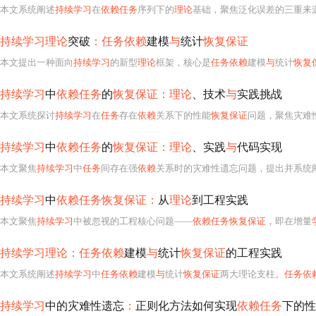
本文系统阐述
持续学习
在
依赖任务
序列下的
理论
基础，聚焦泛化误差的三重来
持续学习理论
突破
：任务依赖
建模
与
统计
恢复保证
本文提出一种面向
持续学习
的新型
理论
框架，核心是
任务依赖
建模
与
统计
恢复
持续学习
中
依赖任务
的
恢复保证：理论
、技术
与
实践挑战
本文系统探讨
持续学习
在
任务
存在
依赖
关系下的性能
恢复保证
问题，聚焦灾难
持续学习
中
依赖任务
的
恢复保证：理论
、实践
与
代码实现
本文聚焦
持续学习
中
任务
间存在强
依赖
关系时的灾难性遗忘问题，提出并系统
持续学习
中
依赖任务恢复保证：
从
理论
到工程实践
本文聚焦
持续学习
中被忽视的工程核心问题——
依赖任务恢复保证
，即在增量
持续学习理论：任务依赖
建模
与
统计
恢复保证
的工程实践
本文系统阐述
持续学习
中
任务依赖
建模
与
统计
恢复保证
两大理论支柱。
任务依
持续学习
中的灾难性遗忘
：
正则化方法如何实现
依赖任务
下的性