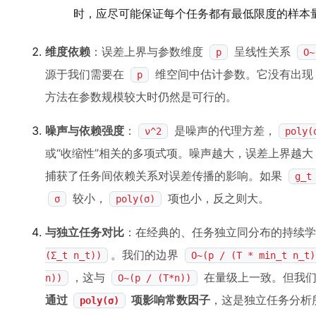
时，应尽可能保证每个任务都有最低限度的样本
维度依赖
：误差上界与参数维度
呈线性关系
p
O~
源于我们需要在
维空间中估计参数。它没有出
p
方法在参数规模较大时仍然是可行的。
噪声与依赖强度
：
是噪声的代理方差，
ν^2
poly(
或“收缩性”相关的多项式项。噪声越大，误差上界越
捕获了任务间依赖关系对误差传播的影响。如果
g_t
较小，
项也小，反之则大。
σ
poly(σ)
与独立任务对比
：在经典的、任务独立同分布的持续
。我们的边界
(Σ_t n_t))
O~(p / (T * min_t n_t)
，这与
在量级上一致。但我们
n))
O~(p / (T*n))
通过
项影响常数因子
，这是独立任务分析
poly(σ)