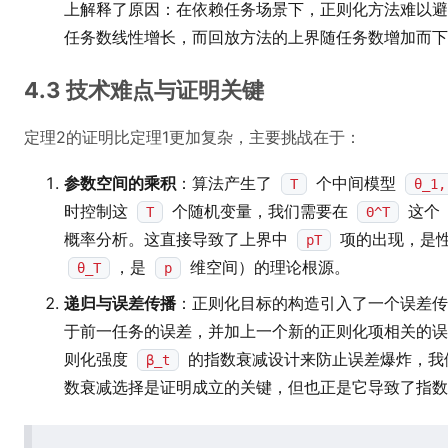
上解释了原因：在依赖任务场景下，正则化方法难以避
任务数线性增长，而回放方法的上界随任务数增加而下
4.3 技术难点与证明关键
定理2的证明比定理1更加复杂，主要挑战在于：
参数空间的乘积
：算法产生了
个中间模型
T
θ_1,
时控制这
个随机变量，我们需要在
这个
T
Θ^T
概率分析。这直接导致了上界中
项的出现，是
pT
，是
维空间）的理论根源。
θ_T
p
递归与误差传播
：正则化目标的构造引入了一个误差传
于前一任务的误差，并加上一个新的正则化项相关的误
则化强度
的指数衰减设计来防止误差爆炸，我
β_t
数衰减选择是证明成立的关键，但也正是它导致了指数