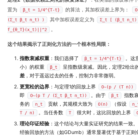
置为
的算法，其加权误差上界为：
β_t = 1/4^{T-t}
O
其中加权误差定义为
(Σ_t β_t n_t) )
Σ_t [ (β_t n_t)
。
f_{θ_T}(x_t)||^2
这个结果揭示了正则化方法的一个根本性局限：
指数衰减权重
：我们选择了
。这
β_t = 1/4^{T-t}
小）的权重
呈指数级衰减。因此，定理2给出
β_t
差
，对于遥远过去的任务，控制力非常微弱。
更宽松的边界
：与定理1的回放上界
O~(p / (T n))
即
。由于
指数
O~(p T / (Σ_t β_t n_t))
β_t
务的
贡献，其规模大致为
（假设
n_t
O(n)
n_
。当任务数
很大时，这比回放的上界
T / n)
T
理论印证经验
：这个结论与大量实证研究的结果一致。
经验回放的方法（如GDumb）通常显著优于基于正则