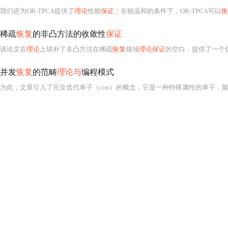
我们还为OR-TPCA提供了
理论
性能
保证：
在较温和的条件下，OR-TPCA可以
恢
稀疏
恢复
的非凸方法的收敛性
保证
该论文在
理论
上填补了非凸方法在稀疏
恢复
领域
理论保证
的空白，提供了一个
并发
恢复
的范畴
理论与
编程模式
为此，文章引入了完全迭代单子（cim）的概念，它是一种特殊属性的单子，