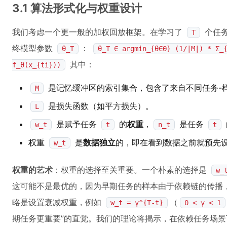
3.1 算法形式化与权重设计
我们考虑一个更一般的加权回放框架。在学习了
个任务
T
终模型参数
：
θ_T
θ_T ∈ argmin_{θ∈Θ} (1/|M|) * Σ_
其中：
f_θ(x_{ti}))
是记忆缓冲区的索引集合，包含了来自不同任务-
M
是损失函数（如平方损失）。
L
是赋予任务
的
权重
，
是任务
w_t
t
n_t
t
权重
是
数据独立
的，即在看到数据之前就预先
w_t
权重的艺术
：权重的选择至关重要。一个朴素的选择是
w_
这可能不是最优的，因为早期任务的样本由于依赖链的传播
略是设置衰减权重，例如
（
w_t = γ^{T-t}
0 < γ < 1
期任务更重要”的直觉。我们的理论将揭示，在依赖任务场