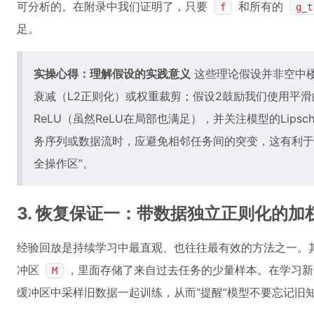
可分析的。在附录中我们证明了，只要
和所有的
f
g_t
足。
实操心得：理解假设的实践意义
这些理论假设并非空中楼
衰减（L2正则化）或权重裁剪；假设2鼓励我们使用平滑的
ReLU（虽然ReLU在局部也满足），并关注模型的Lips
务序列或数据流时，应避免相邻任务间的突变，这有利于
全操作区”。
3. 恢复保证一：带数据独立正则化的加
经验回放是持续学习中最直观、也往往最有效的方法之一。
冲区
，里面存储了来自过去任务的少量样本。在学习新
M
缓冲区中采样旧数据一起训练，从而“提醒”模型不要忘记旧