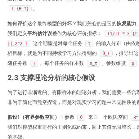
。
f_{θ_T}
如何评价这个最终模型的好坏？我们关心的是它的
恢复能力
我们定义
平均估计误差
作为核心评价指标：
(1/T) * Σ_{t
这个期望是对每个任务
的输入分布（由依
||_2^2 ]
t
析目标，就是为不同持续学习方法得到的
，推导出这
θ_T
随任务数
、每个任务的样本数
、参数维度
T
n_t
p
2.3 支撑理论分析的核心假设
为了进行非渐近的、有限样本的理论分析，我们需要一些合
非为了简化而凭空捏造，而是对现实学习问题中常见性质的
假设1（有界参数空间）
：参数
来自一个欧氏空间
θ
R^
我们对模型权重进行的正则化或约束，防止其值无限增长，
的基础。