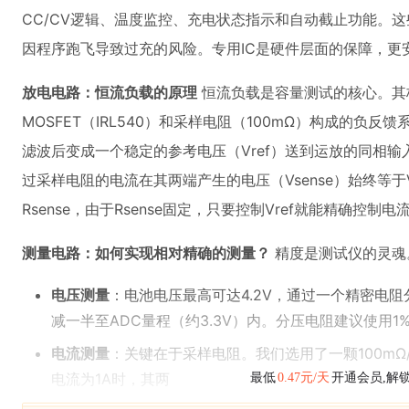
CC/CV逻辑、温度监控、充电状态指示和自动截止功能。
因程序跑飞导致过充的风险。专用IC是硬件层面的保障，更
放电电路：恒流负载的原理
恒流负载是容量测试的核心。其核
MOSFET（IRL540）和采样电阻（100mΩ）构成的负
滤波后变成一个稳定的参考电压（Vref）送到运放的同相输
过采样电阻的电流在其两端产生的电压（Vsense）始终等于Vref。
Rsense，由于Rsense固定，只要控制Vref就能精确控制
测量电路：如何实现相对精确的测量？
精度是测试仪的灵魂
电压测量
：电池电压最高可达4.2V，通过一个精密电阻分压网
减一半至ADC量程（约3.3V）内。分压电阻建议使用
电流测量
：关键在于采样电阻。我们选用了一颗100mΩ
电流为1A时，其两
最低
0.47元/天
开通会员,解