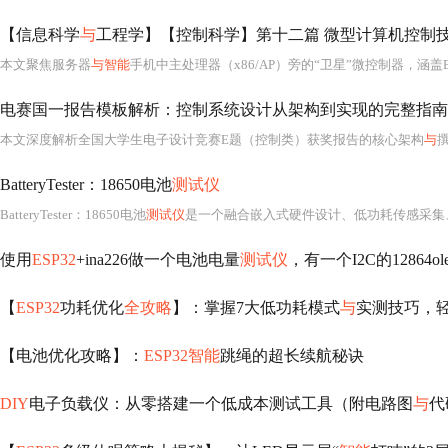
【信息科学
与
工程学】【控制科学】第十二篇 微型计算机控制技
本文聚焦服务器
与智能
手机中主处理器（x86/AP）旁的“卫星”微控制器，涵盖BMC、Intel ME、VRM数字控制器、PMIC内Cortex-M0、触控MCU、Sensor Hub等。深入微架构层面，分析Mailbox/Doorbell通信机制、Always-on电源域、唤醒延迟、PMBus/SVID
电赛国一报告模板解析：控制系统设计从架构到实现的完整指南
本文深度解析全国大学生电子设计竞赛E题（控制类）获奖报告的核心架构
与
撰
BatteryTester：18650电池
测试仪
BatteryTester：18650电池
测试仪
是一个融合嵌入式硬件设计、低功耗传感采集、串行通信协议栈开发、Android移动应用开发及锂离
使用
ESP32
+ina226做一个电池电量
测试仪
，有一个I2C的12864o
【
ESP32
功耗优化
全攻略
】：掌握7大低功耗模式
与
实测技巧，
【电池优化攻略】：
ESP32智能
跳绳的超长续航秘诀
DIY
电子负载仪：从零搭建一个低成本测试工具（附电路图
与
代