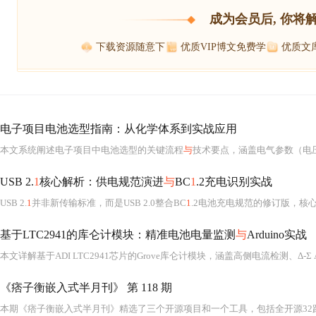
成为会员后, 你将
下载资源随意下
优质VIP博文免费学
优质文
电子项目电池选型指南：从化学体系到实战应用
本文系统阐述电子项目中电池选型的关键流程
与
技术要点，涵盖电气参数（电压、容量、峰值/持续电流）、物理环境约束（尺寸、温度、重量）、主流化学体系对比（锂一
USB 2.
1
核心解析：供电规范演进
与
BC
1
.2充电识别实战
USB 2.
1
并非新传输标准，而是USB 2.0整合BC
1
.2电池充电规范的修订版，核
基于LTC2941的库仑计模块：精准电池电量监测
与
Arduino实战
《痞子衡嵌入式半月刊》 第 118 期