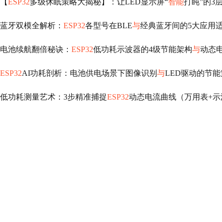
【
ESP32
多级休眠策略大揭秘】：让LED显示屏“
智能
打盹”的3
蓝牙双模全解析：
ESP32
各型号在BLE
与
经典蓝牙间的5大应用
电池续航翻倍秘诀：
ESP32
低功耗示波器的4级节能架构
与
动态
ESP32
AI功耗剖析：电池供电场景下图像识别
与
LED驱动的节
低功耗测量艺术：3步精准捕捉
ESP32
动态电流曲线（万用表+示