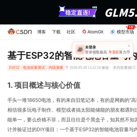
博客
下载
社区
AtomGit
模型市场
×
未登录
🎁
￥30
基于ESP32的智能电池容量与内
登录领取最高
算力币
·
于 2026-05-28 13:22:54 修改
本内容遵循CC 4
ESP32
电池容量测试
内阻测量
1. 项目概述与核心价值
手头一堆18650电池，有的来自旧笔记本，有的是网购的“
相信很多玩电子制作、模型或者搞太阳能储能的朋友都遇到
能单一，要么价格不菲，而且往往是个黑盒子，知其然不知
计并验证过的DIY项目：一个基于ESP32的智能电池容量