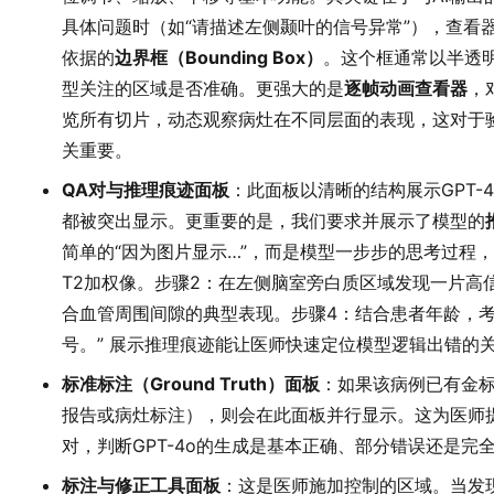
具体问题时（如“请描述左侧颞叶的信号异常”），查看器
依据的
边界框（Bounding Box）
。这个框通常以半透
型关注的区域是否准确。更强大的是
逐帧动画查看器
，
览所有切片，动态观察病灶在不同层面的表现，这对于验证
关重要。
QA对与推理痕迹面板
：此面板以清晰的结构展示GPT-
都被突出显示。更重要的是，我们要求并展示了模型的
简单的“因为图片显示…”，而是模型一步步的思考过程，
T2加权像。步骤2：在左侧脑室旁白质区域发现一片高
合血管周围间隙的典型表现。步骤4：结合患者年龄，
号。” 展示推理痕迹能让医师快速定位模型逻辑出错的
标准标注（Ground Truth）面板
：如果该病例已有金
报告或病灶标注），则会在此面板并行显示。这为医师
对，判断GPT-4o的生成是基本正确、部分错误还是完
标注与修正工具面板
：这是医师施加控制的区域。当发