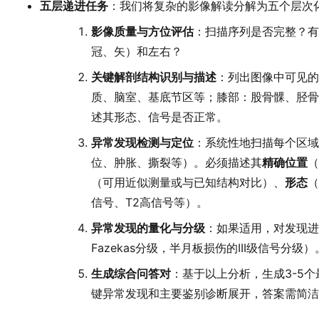
五层递进任务
：我们将复杂的影像解读分解为五个层次
影像质量与方位评估
：扫描序列是否完整？有
冠、矢）和左右？
关键解剖结构识别与描述
：列出图像中可见的
质、脑室、基底节区等；膝部：股骨髁、胫骨
述其形态、信号是否正常。
异常发现检测与定位
：系统性地扫描每个区域
位、肿胀、撕裂等）。必须描述其
精确位置
（
（可用近似测量或与已知结构对比）、
形态
（
信号、T2高信号等）。
异常发现的量化与分级
：如果适用，对发现进
Fazekas分级，半月板损伤的III级信号分级）
生成综合问答对
：基于以上分析，生成3-5
键异常发现和主要鉴别诊断展开，答案需简洁