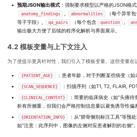
预期JSON输出模式
：强制要求模型以严格的JSON格
,
（每个异常包
anatomy_findings
abnormalities
等子字段）,
（每个包含
,
qa_pairs
question
an
输出极大方便了后续的程序化解析与界面展示。
4.2 模板变量与上下文注入
为了使提示更具针对性，我们引入了模板变量。这些变量在
：患者年龄，对于判断某些病变（如
{PATIENT_AGE}
：扫描序列（如T1, T2, FLAI
{SCAN_SEQUENCE}
：简要的临床病史（如“头痛待
{CLINICAL_CONTEXT}
析有所侧重，但我们会严格控制信息量以避免诱导性偏
：从“腓骨侧别标注工具”等预
{ORIENTATION_INFO}
如“注意：此序列中，图像的左侧对应患者解剖的右侧”