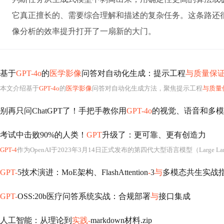
它真正擅长的、需要综合理解和描述的复杂任务。这条路还
像分析的效率提升打开了一扇新的大门。
基于
GPT-4o
的
医学影像
问答对自动化生成：提示工程
与质量保
本文介绍基于
GPT-4o
的
医学影像
问答对自动化生成方法，聚焦提示工程
与质量
别再只问ChatGPT了！手把手教你用
GPT-4o
的视觉、语音和多模
考试中击败90%的人类！
GPT
升级了：更可靠、更有创造力
GPT-4
作为OpenAI于2023年3月14日正式发布的第四代大型语言模型（Large Language Model
GPT-
5技术演进：MoE架构、FlashAttention
-
3
与
多模态共生实战
GPT-
OSS:20b医疗问答系统实战：合规部署
与
接口集成
人工智能：从理论到
实践-
markdown材料.zip