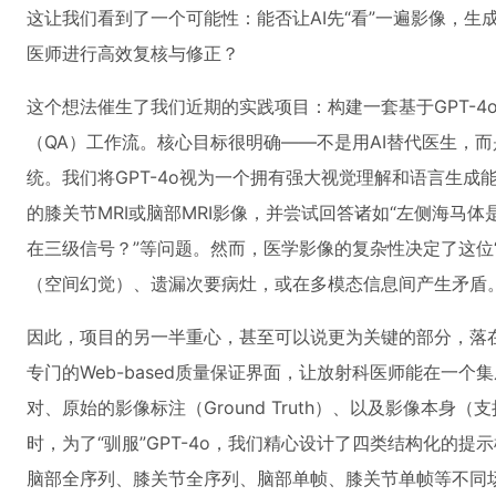
这让我们看到了一个可能性：能否让AI先“看”一遍影像，生成初
医师进行高效复核与修正？
这个想法催生了我们近期的实践项目：构建一套基于GPT-4
（QA）工作流。核心目标很明确——不是用AI替代医生，而
统。我们将GPT-4o视为一个拥有强大视觉理解和语言生成
的膝关节MRI或脑部MRI影像，并尝试回答诸如“左侧海马体
在三级信号？”等问题。然而，医学影像的复杂性决定了这位
（空间幻觉）、遗漏次要病灶，或在多模态信息间产生矛盾
因此，项目的另一半重心，甚至可以说更为关键的部分，落在
专门的Web-based质量保证界面，让放射科医师能在一个
对、原始的影像标注（Ground Truth）、以及影像本身
时，为了“驯服”GPT-4o，我们精心设计了四类结构化的提示模板（
脑部全序列、膝关节全序列、脑部单帧、膝关节单帧等不同