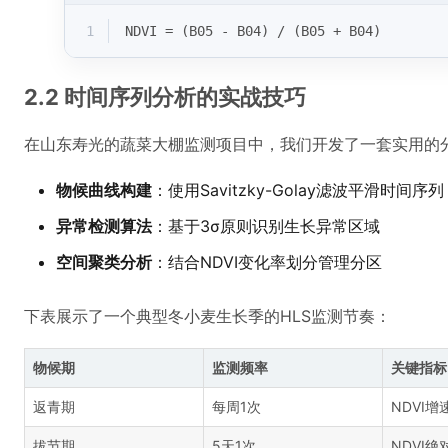
1
NDVI = (B05 - B04) / (B05 + B04)
2.2 时间序列分析的实战技巧
在山东寿光的蔬菜大棚监测项目中，我们开发了一套实用的
物候曲线构建
：使用Savitzky-Golay滤波平滑时间序列
异常检测算法
：基于3σ原则识别生长异常区域
空间聚类分析
：结合NDVI变化率划分管理分区
下表展示了一个典型冬小麦生长季的HLS监测节奏：
物候期
监测频率
关键指标
返青期
每周1次
NDVI增
拔节期
5天1次
NDVI绝