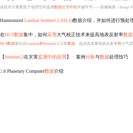
该技术方案聚焦于地理空间遥感
数据
处理
中的
关键环节——影像掩膜（Image Masking），其核心目标是利用美国林务局（USFS
Harmonized
Landsat Sentinel-2 (HLS
)数据介绍，并如何进行预处
在
HLS数据
集中，如何
应用
大气校正技术来提高地表反射率
数据
HLS数据
集结合
Landsat和Sentinel-2
卫星
数据
，提供高质量地表反射率
和
大气层
【
Sentinel-2
在灾害
监测中的应用
】
：
案例
分析
与
数据
处理技巧
2
.6 Planetary Computer
数据
介绍