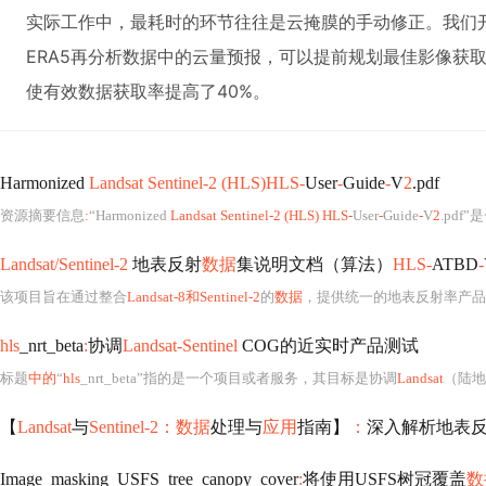
实际工作中，最耗时的环节往往是云掩膜的手动修正。我们
ERA5再分析数据中的云量预报，可以提前规划最佳影像获取
使有效数据获取率提高了40%。
Harmonized
Landsat Sentinel-2 (HLS)HLS-
User
-
Guide
-
V
2
.pdf
资源摘要信息
:
“Harmonized
Landsat Sentinel-2 (HLS) HLS-
User
-
Guide
-
V
2
.pdf”是一
Landsat/Sentinel-2
地表反射
数据
集说明文档（算法）
HLS-
ATBD
-
该项目旨在通过整合
Landsat-8和Sentinel-2
的
数据
，提供统一的地表反射率产品
hls
_nrt_beta
:
协调
Landsat-Sentinel
COG的近实时产品测试
标题
中的
“
hls
_nrt_beta”指的是一个项目或者服务，其目标是协调
Landsat
（陆地
【
Landsat
与
Sentinel-2：数据
处理与
应用
指南】
：
深入解析地表
Image_masking_USFS_tree_canopy_cover
:
将使用USFS树冠覆盖
数