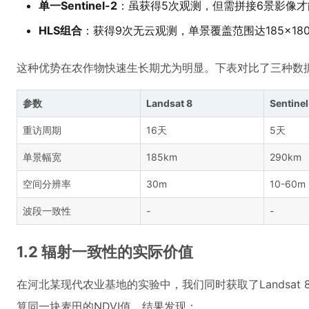
单一Sentinel-2
：虽获得5次观测，但需拼接6景影像
HLS组合
：获得9次无云观测，单景覆盖范围达185×180
这种优势在农作物快速生长期尤为明显。下表对比了三种数
参数
Landsat 8
Sentine
重访周期
16天
5天
单景幅宽
185km
290km
空间分辨率
30m
10-60m
波段一致性
-
-
1.2 辐射一致性的实际价值
在河北某现代农业基地的实验中，我们同时获取了Landsat 8和
算同一块麦田的NDVI值。结果发现：