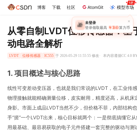
博客
下载
社区
AtomGit
模型市场
×
未登录
🎁
￥30
从零自制LVDT位移传感器：基于
登录领取最高
算力币
动电路全解析
·
于 2026-05-29 11:55:55 修改
本内容遵循CC 4.0 
LVDT
位移传感器
IC555
1. 项目概述与核心思路
线性可变差动变压器，也就是我们常说的LVDT，在工业传感
物理接触就能精确测量位移，皮实耐用，精度还高，从机床
身影。市面上成品LVDT当然不少，但价格不菲，内部结构
手“搓”一个LVDT出来，核心目标就两个：一是彻底搞懂它
用最基础、最容易获取的电子元件搭建一套完整的驱动与测