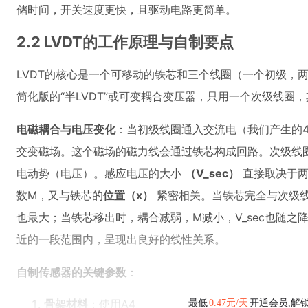
储时间，开关速度更快，且驱动电路更简单。
2.2 LVDT的工作原理与自制要点
LVDT的核心是一个可移动的铁芯和三个线圈（一个初级，
简化版的“半LVDT”或可变耦合变压器，只用一个次级线圈
电磁耦合与电压变化
：当初级线圈通入交流电（我们产生的4
交变磁场。这个磁场的磁力线会通过铁芯构成回路。次级线
电动势（电压）。感应电压的大小
（V_sec）
直接取决于两
数M，又与铁芯的
位置（x）
紧密相关。当铁芯完全与次级线圈
也最大；当铁芯移出时，耦合减弱，M减小，V_sec也随
近的一段范围内，呈现出良好的线性关系。
自制传感器的关键参数
：
骨架材料
：使用A4
最低
0.47元/天
开通会员,解