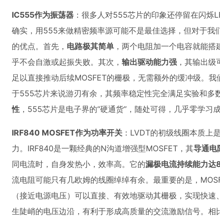
IC555作为振荡器
：很多人对555芯片的印象还停留在闪烁
确实，用555来做精密频率源可能不是最佳选择，但对于我们
的优点。首先，
电路极其简单
，两个电阻加一个电容就能搭
乎不会自激或起振失败。其次，
输出驱动能力强
，其输出级
足以直接推动后续MOSFET的栅极，无需额外的缓冲级。我
于555芯片来说游刃有余，其频率稳定性完全满足实验和多
性
，555芯片是电子界的“硬通货”，随处可得，几乎零学习
IRF840 MOSFET作为功率开关
：LVDT的初级线圈本质上
力。IRF840是一颗经典的N沟道增强型MOSFET，其
导通电
同电流时，自身发热小，效率高。它的
漏极电流持续能力达8
流电阻可能只有几欧姆的线圈绰绰有余。最重要的是，MOSF
（接近电源电压）可以直接、有效地驱动其栅极，实现快速
生陡峭的电压边沿，有利于形成高质量的交流激励信号。相比双