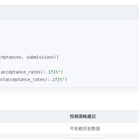
ceptances, submissions)]
(acceptance_rates):
.1
f}
%"
)
in
(acceptance_rates):
.1
f}
%"
)
投稿策略建议
可依赖历史数据