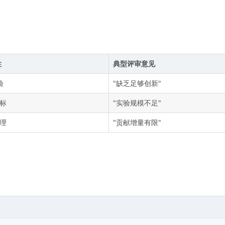
性
典型评审意见
验
"缺乏足够创新"
达标
"实验规模不足"
合理
"贡献增量有限"