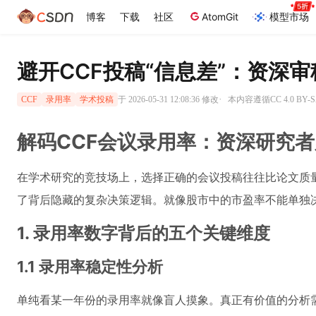
博客
下载
社区
AtomGit
模型市场
避开CCF投稿“信息差”：资深
·
于 2026-05-31 12:08:36 修改
本内容遵循CC 4.0 BY
CCF
录用率
学术投稿
解码CCF会议录用率：资深研究
在学术研究的竞技场上，选择正确的会议投稿往往比论文质
了背后隐藏的复杂决策逻辑。就像股市中的市盈率不能单独
1. 录用率数字背后的五个关键维度
1.1 录用率稳定性分析
单纯看某一年份的录用率就像盲人摸象。真正有价值的分析需