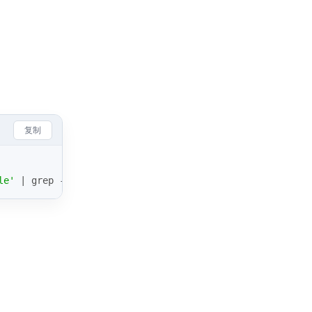
复制
le'
 | grep -oE 
"\w+"
 | sort | uniq -c | sort -nr