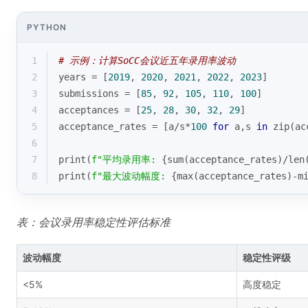
PYTHON
1
# 示例：计算SoCC会议近五年录用率波动
2
years = [
2019
, 
2020
, 
2021
, 
2022
, 
2023
]
3
submissions = [
85
, 
92
, 
105
, 
110
, 
100
] 
4
acceptances = [
25
, 
28
, 
30
, 
32
, 
29
]
5
acceptance_rates = [a/s*
100
for
 a,s 
in
zip
(ac
6
7
print
(
f"平均录用率: 
{
sum
(acceptance_rates)/
len
8
print
(
f"最大波动幅度: 
{
max
(acceptance_rates)-
m
表：会议录用率稳定性评估标准
波动幅度
稳定性评级
<5%
高度稳定