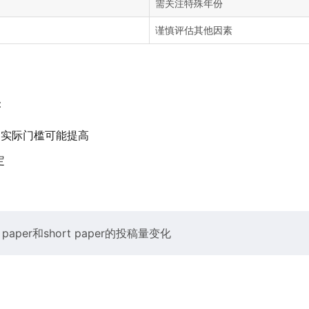
需关注特殊年份
谨慎评估其他因素
：
，实际门槛可能提高
定
per和short paper的投稿量变化