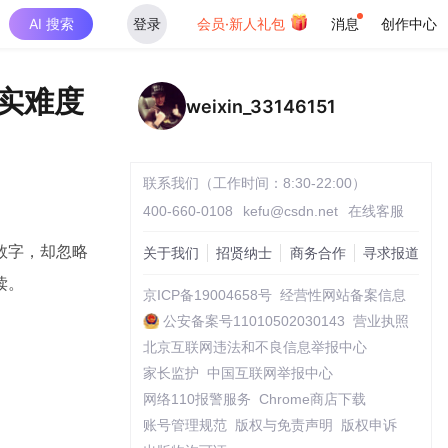
AI 搜索
登录
会员·新人礼包
消息
创作中心
实难度
weixin_33146151
联系我们（工作时间：8:30-22:00）
400-660-0108
kefu@csdn.net
在线客服
数字，却忽略
关于我们
招贤纳士
商务合作
寻求报道
读。
京ICP备19004658号
经营性网站备案信息
公安备案号11010502030143
营业执照
北京互联网违法和不良信息举报中心
家长监护
中国互联网举报中心
网络110报警服务
Chrome商店下载
账号管理规范
版权与免责声明
版权申诉