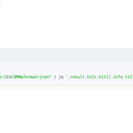
：
e:SIGCOMM&format=json"
 | jq 
'.result.hits.hit[].info.tit