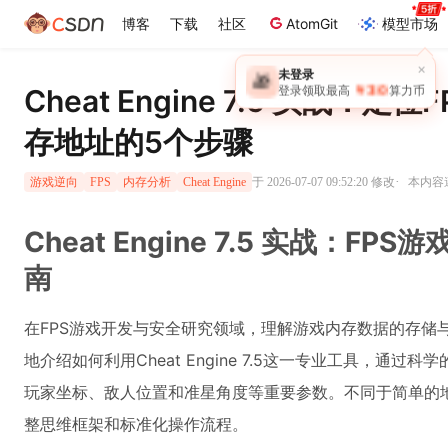
博客
下载
社区
AtomGit
模型市场
×
未登录
🎁
￥30
Cheat Engine 7.5 实战：
登录领取最高
算力币
存地址的5个步骤
·
于 2026-07-07 09:52:20 修改
本内容遵
游戏逆向
FPS
内存分析
Cheat Engine
Cheat Engine 7.5 实战：
南
在FPS游戏开发与安全研究领域，理解游戏内存数据的存储
地介绍如何利用Cheat Engine 7.5这一专业工具，通
玩家坐标、敌人位置和准星角度等重要参数。不同于简单的
整思维框架和标准化操作流程。