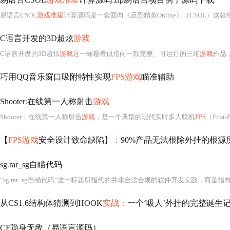
易语言CSOL
游戏准星
计算源码是一套面向《反恐精英Online》（CSOL）这
C语言开发的3D超炫
游戏
C语言开发的3D超炫
游戏
这一标题看似指向一款完整、可运行的三维
游戏
作品
巧用QQ音乐窗口吸附特性实现
FPS游戏
瞄准辅助
Shooter
:
在线第一人称射击
游戏
Shooter
：
在线第一人称射击
游戏
，是一个典型的现代实时多人联机
FPS
（First-Perso
【
FPS游戏
安全设计致命缺陷】
：
90%产品无法根除外挂的根源
sg
.
rar_sg自瞄代码
“sg
.
rar_sg自瞄代码”这一标题所指代的并非合法合规的软件开发实践，而是
从CS1
.
6结构体猜测到HOOK
实战：
一个‘吸人’外挂的完整诞生
CF隐身无敌（易语言源码）