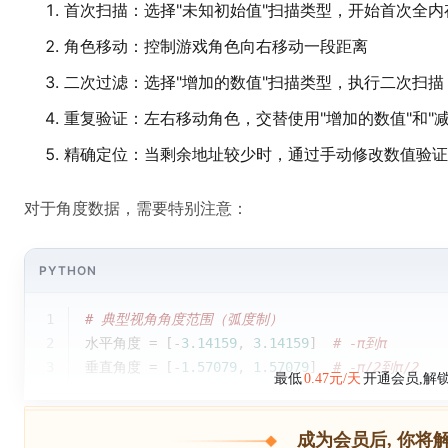
首次扫描：选择"未知初始值"扫描类型，开始首次全内
角色移动：控制游戏角色向右移动一段距离
二次过滤：选择"增加的数值"扫描类型，执行二次扫描
重复验证：左右移动角色，交替使用"增加的数值"和"
精确定位：当剩余地址较少时，通过手动修改数值验证
对于角度数据，需要特别注意：
PYTHON
1
# 典型视角角度范围（弧度制）
2
水平角度 = [-
3.14159
, 
3.14159
]  
# -π到π
3
垂直角度 = [-
1.57079
, 
1.57079
]  
# -π/2到π/2
最低
0.47元/天
开通会员,解
成为会员后, 你将