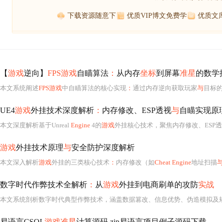
下载资源随意下
优质VIP博文免费学
优质文
【
游戏
逆向】
FPS游戏
自瞄算法
：
从内存
坐标
到屏幕
准星
的数学
本文系统阐述
FPS游戏
中自瞄算法的核心实现
：
通过内存逆向获取玩家
与
目标
UE4
游戏
外挂技术深度解析
：
内存修改、ESP透视
与
自瞄实现原
本文深度解析基于Unreal
Engine
4的
游戏
外挂核心技术，聚焦内存修改、ESP
游戏
外挂技术原理
与
安全防护深度解析
本文深入解析
游戏
外挂的三类核心技术
：
内存修改（如
Cheat Engine
地址扫描
数字时代作弊技术全解析
：
从
游戏
外挂到电商刷单的攻防
实战
易语言CSOL
游戏准星
计算源码
.
zip易语言项目例子源码下载