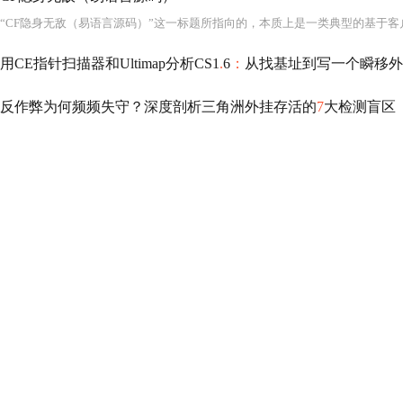
“CF隐身无敌（易语言源码）”这一标题所指向的，本质上是一类典型的基于客
用CE指针扫描器和Ultimap分析CS1
.
6
：
从找基址到写一个瞬移外
反作弊为何频频失守？深度剖析三角洲外挂存活的
7
大检测盲区