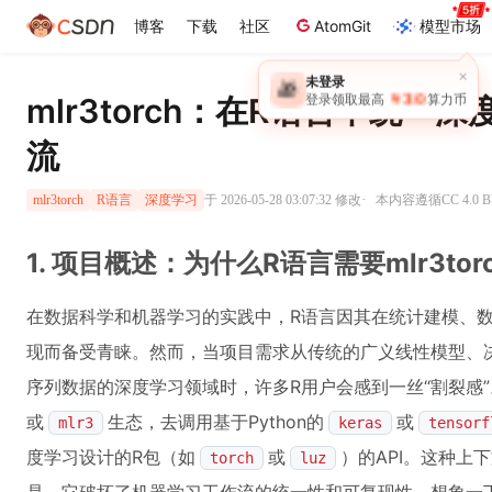
博客
下载
社区
AtomGit
模型市场
×
未登录
🎁
￥30
mlr3torch：在R语言中统
登录领取最高
算力币
流
·
于 2026-05-28 03:07:32 修改
本内容遵循CC 4.0 
mlr3torch
R语言
深度学习
1. 项目概述：为什么R语言需要mlr3tor
在数据科学和机器学习的实践中，R语言因其在统计建模、
现而备受青睐。然而，当项目需求从传统的广义线性模型、
序列数据的深度学习领域时，许多R用户会感到一丝“割裂感
或
生态，去调用基于Python的
或
mlr3
keras
tensorf
度学习设计的R包（如
或
）的API。这种上
torch
luz