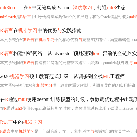
mlr3torch：
在
R
中无缝集成PyTorch
深度学习
，打通
mlr3
生态
mlr3torch
是
R语言
中用于无缝集成PyTorch的扩展包，将PyTorch模型封装为
mlr
R语言
在
机器学习
中的优势
与
实践指南
本文系统介绍
R语言
在
机器学习
中的核心优势
与
完整实践路径，涵盖基础包（randomForest、xgboost
R语言
构建神经网络
：
从tidymodels预处理到
torch
部署的全链路实
本文系统阐述
R语言
构建神经网络的完整技术路径，聚焦tidymodels预处理
与to
2020
机器学习
硕士教育范式升级
：
从调参到全栈
ML
工程师
本文系统分析2020年
机器学习
硕士教育的重大转型
：
从调参导向的AI应用培
在
R
通过
mlr3
使用deephit训练模型的时候，参数调优过程中出
在
R
通过
mlr3
使用deephit训练模型的时候，参数调优过程出现了错误 instance =ti(deephit, lrn("surv.deephit", learning_rate = 0.0001,optimizer = 'adam'), resampling = rsmp("cv", folds = 5), measures = msr("surv.cindex"), trm("none"), search_space = search_space ) tuner = tnr("gr
R语言
中的
机器学习
R语言
中的
机器学习
是一门融合统计学、计算机科学
与
领域知识的交叉学科，其核心目标是通过算法从