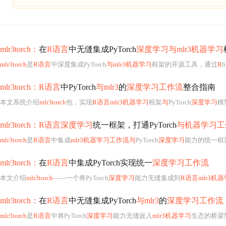
mlr3torch：
在
R语言
中无缝集成PyTorch
深度学习与mlr3机器学习
mlr3torch
是
R语言
中深度集成PyTorch
与mlr3机器学习
框架的开源工具，通过
R
mlr3torch：R语言
中PyTorch
与mlr3
的
深度学习工作流
整合指南
本文系统介绍
mlr3torch
包，实现
R语言mlr3机器学习
框架
与
PyTorch
深度学习
模
mlr3torch：R语言深度学习
统一框架，打通PyTorch
与机器学习工
mlr3torch
是
R语言
中集成
mlr3机器学习工作流与
PyTorch
深度学习
能力的统一框架，支持
mlr3torch：
在
R语言
中集成PyTorch实现统一
深度学习工作流
本文介绍
mlr3torch
——一个将PyTorch
深度学习
能力无缝集成到
R语言mlr3机
mlr3torch：
在
R语言
中无缝集成PyTorch
与mlr3
的
深度学习工作流
mlr3torch
是
R语言
中将PyTorch
深度学习
能力无缝嵌入
mlr3机器学习
生态的桥梁型包。它通过Learner封装、回调