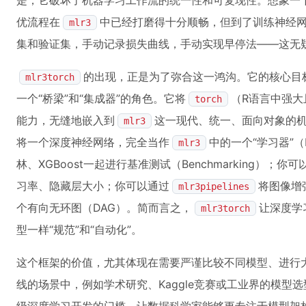
是，它破坏了机器学习工作流的统一性和可复现性。想象一
优流程在
中已经打磨得十分顺畅，但到了训练神经
mlr3
集和验证集，手动记录损失曲线，手动实现早停法——这无
的出现，正是为了弥合这一鸿沟。它的核心目
mlr3torch
一个“桥梁”和“集成器”的角色。它将
（R语言中强
torch
能力，无缝地嵌入到
这一现代、统一、面向对象的
mlr3
将一个深度神经网络，完全当作
中的一个“学习器”（
mlr3
林、XGBoost一起进行基准测试（Benchmarking）；你可
习率、隐藏层大小；你可以通过
将图像增
mlr3pipelines
个有向无环图（DAG）。简而言之，
让深度学
mlr3torch
型一样“规范”和“自动化”。
这个框架的价值，尤其体现在需要严谨比较不同模型、进行
线的场景中，例如学术研究、Kaggle竞赛或工业界的模型