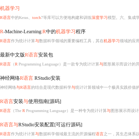
机器学习
R语言
中的Keras、
torch
7等库可以方便地构建和训练
深度学习
模型。六、集成
R
-Machine-Learning
:R
中的
机器学习
程序
R语言
作为统计计算
与
数据科学领域的重要编程工具，其在
机器学习
领域的应
最新中文版
R语言
安装包
R语言
（
R
Programming Language）是一款专为统计计算
与
图形展示而设计的
神经网络
R语言
RStudio安装
神经网络
与R语言
的结合是现代数据科学
与
统计计算领域中一个极具实践价值
R语言
安装
与
使用指南[源码]
R语言
（The
R
Programming Language）是一种专为统计计算
与
图形展示而设计
R语言与
RStudio安装配置[可运行源码]
R语言
作为统计计算
与
数据科学领域最主流的开源编程
语言
之一，其生态体系