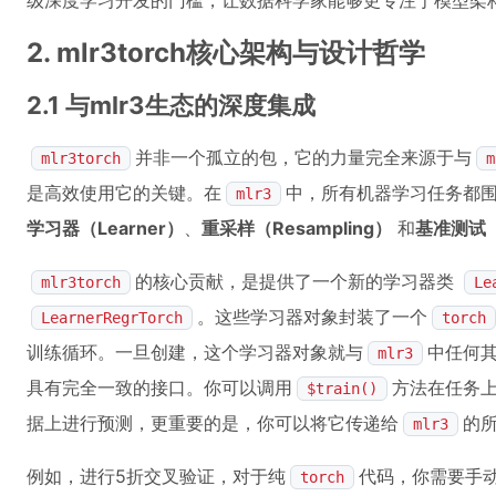
级深度学习开发的门槛，让数据科学家能够更专注于模型架
2. mlr3torch核心架构与设计哲学
2.1 与mlr3生态的深度集成
并非一个孤立的包，它的力量完全来源于与
mlr3torch
m
是高效使用它的关键。在
中，所有机器学习任务都
mlr3
学习器（Learner）
、
重采样（Resampling）
和
基准测试（
的核心贡献，是提供了一个新的学习器类
mlr3torch
Le
。这些学习器对象封装了一个
LearnerRegrTorch
torch
训练循环。一旦创建，这个学习器对象就与
中任何
mlr3
具有完全一致的接口。你可以调用
方法在任务
$train()
据上进行预测，更重要的是，你可以将它传递给
的
mlr3
例如，进行5折交叉验证，对于纯
代码，你需要手
torch