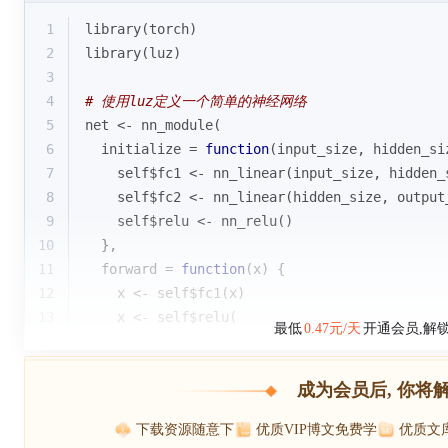
1
library(torch)
2
library(luz)
3
4
# 使用luz定义一个简单的神经网络
5
net <- nn_module(
6
  initialize = 
function
(input_size, hidden_si
7
    self$fc1 <- nn_linear(input_size, hidden_
8
    self$fc2 <- nn_linear(hidden_size, output
9
    self$relu <- nn_relu()
10
  },
11
  forward = 
function
(x) {
12
    x <- self$fc1(x)
13
    x <- self$relu(
最低
0.47元/天
开通会员,解
成为会员后, 你将
下载资源随意下
优质VIP博文免费学
优质文