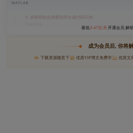
MATLAB
1
% 密钥初始化测量矩阵生成代码示例
2
functio
最低
0.47元/天
开通会员,解
成为会员后, 你将
下载资源随意下
优质VIP博文免费学
优质文