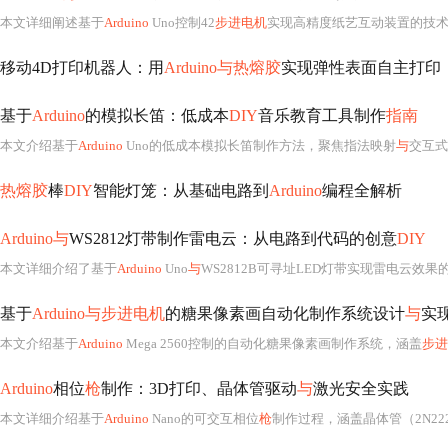
本文详细阐述基于
Arduino
Uno控制42
步进电机
实现高精度纸艺互动装置的技术方案。核心包括霍尔传感器归零校准、TMC2208静音驱动、
移动4D打印机器人：用
Arduino与热熔胶
实现弹性表面自主打印
基于
Arduino
的模拟长笛：低成本
DIY
音乐教育工具制作
指南
本文介绍基于
Arduino
Uno的低成本模拟长笛制作方法，聚焦指法映射
与
交互式音
热熔胶
棒
DIY
智能灯笼：从基础电路到
Arduino
编程全解析
Arduino与
WS2812灯带制作雷电云：从电路到代码的创意
DIY
本文详细介绍了基于
Arduino
Uno
与
WS2812B可寻址LED灯带实现雷电云效果
基于
Arduino与步进电机
的糖果像素画自动化制作系统设计
与
实
本文介绍基于
Arduino
Mega 2560控制的自动化糖果像素画制作系统，涵盖
步进
Arduino
相位
枪
制作：3D打印、晶体管驱动
与
激光安全实践
本文详细介绍基于
Arduino
Nano的可交互相位
枪
制作过程，涵盖晶体管（2N2222）驱动5mW绿色激光模组的开关电路设计、单模拟引脚分压法读取双按钮的IO优化方案、3D打印结构组装