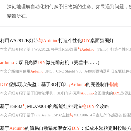
深刻地理解自动化如何赋予旧物新的生命。如果遇到问题，
精髓所在。
利用WS2812B灯带
与Arduino
打造个性化
DIY
桌面氛围灯
本文详细介绍了基于WS2812B可寻址RGB灯带
与Arduino
（Nano）打造个性
arduino
：废旧光驱
DIY
激光雕刻机（完善中……）
本文介绍如何使用
Arduino
UNO、CNC Shield V3、A4988驱动器和旧光驱组件自制画图仪。通过详细步骤，包括硬件组装
DIY
虚拟现实头盔：基于3D打印
与Arduino
的完整制作
指南
本文详细介绍了基于旧智能手机、3D打印外壳和
Arduino
交互模块的
DIY
虚拟现实头
基于ESP32
与
MLX90614的智能红外测温
枪DIY
全攻略
本文详细介绍了基于FireBeetle ESP32主控
与
MLX90614单点红外传感器的智
基于
Arduino
的简易自动猫粮喂食器
DIY
：低成本湿粮定时投喂