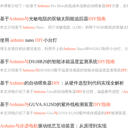
本博客介绍了一款基于
Arduino
Pro Mini的低成本湿粮自动喂食器
DIY
方案，采用独立餐盒+定时开盖设
基于
Arduino与
光敏电阻的双轴太阳能追踪器
DIY指南
本文介绍基于
Arduino
Nano、四个光敏电阻（LDR）和两个SG90舵机的双轴
使用
arduino
nano
DIY
小台灯
博主在项目和比赛结束后，利用手上的
Arduino
Nano和WS2812制作小台灯
基于
Arduino与
DS18B20的智能冰箱温度监测系统
DIY指南
本文介绍基于
Arduino与
DS18B20数字温度传感器的智能冰箱温度监测系统
DIY
基于
Arduino
的自动喂鱼器
DIY
：从硬件选型到代码实现全解析
本文详细介绍了基于
Arduino
Uno的自动喂鱼器
DIY
全过程，涵盖硬件选型（
Ar
基于
Arduino与
GUVA-S12SD的紫外线检测装置
DIY指南
本文详细介绍了基于
Arduino
Uno
与
GUVA-S12SD紫外线传感器的
DIY
检测装置，涵盖
Arduino与步进电机
驱动纸艺互动装置：从原理到实现