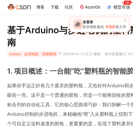
博客
下载
社区
AtomGit
模型市场
×
未登录
🎁
￥30
登录领取最高
算力币
基于Arduino与步进电机的塑
南
·
于 2026-06-01 13:14:21 修改
本内容遵循CC 4.0
Arduino
步进电机
热熔胶枪
1. 项目概述：一台能“吃”塑料瓶的智能
如果你手边正好有几个废弃的塑料瓶，又恰好对Arduino
眼前一亮。这不是一个普通的胶枪，而是一个能将回收的塑
粘合剂的自动化工具。它的核心思路很巧妙：我们拆解一个
Arduino控制的步进电机，来精确地“喂”入从塑料瓶上切
个可自定义送料速度的胶枪，更重要的是，实现了塑料废弃