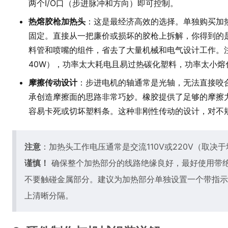
两个I/O口（步进脉冲和方向）即可控制。
热熔胶枪加热头
：这是最经济高效的选择。单独购买加
固定。直接从一把廉价或损坏的胶枪上拆解，你得到的
料管和喷嘴的组件，省去了大量机械和电气设计工作。注
40W），功率太大耗电且易过热碳化塑料，功率太小熔
摩擦传动设计
：步进电机的轴通常是光轴，无法直接咬
承创造摩擦面的思路非常巧妙。橡胶提供了足够的摩擦
容易卡死或切坏塑料条。这种非刚性传动的设计，对不
注意
：加热头工作电压通常是交流110V或220V（取决
谨慎！
确保整个加热部分的线路绝缘良好，最好使用带
不要触碰金属部分。建议为加热部分单独设置一个带指示
上清晰分隔。