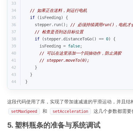
33
34
// 如果正在送料，则运行电机
35
if
 (isFeeding) {
36
    stepper.
run
(); 
// 必须持续调用run()，电机才
37
// 检查是否到达目标位置
38
if
 (stepper.
distanceToGo
() == 
0
) {
39
      isFeeding = 
false
;
40
// 可以在这里添加一个回抽动作，防止滴胶
41
// stepper.moveTo(0);
42
    }
43
  }
44
}
这段代码使用了库，实现了带加速减速的平滑运动，并且结
和
这几个参数都需要
setMaxSpeed
setAcceleration
5. 塑料瓶条的准备与系统调试