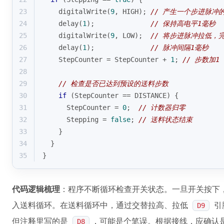
23
digitalWrite
(
9
, HIGH); 
// 产生一个步进脉冲
24
delay
(
1
);              
// 保持高电平1毫秒
25
digitalWrite
(
9
, LOW);  
// 将步进脉冲拉低，
26
delay
(
1
);              
// 脉冲间隔1毫秒
27
    StepCounter = StepCounter + 
1
; 
// 步数加1
28
29
// 检查是否已达到预设的送料步数
30
if
 (StepCounter == DISTANCE) {
31
      StepCounter = 
0
;  
// 计数器归零
32
      Stepping = 
false
; 
// 送料状态结束
33
    }
34
  }
35
}
代码逻辑梳理
：程序不断循环检查开关状态。一旦开关按下
入送料循环。在送料循环中，通过交替拉高、拉低
引
D9
但注释里写的是
，可能是个笔误。根据接线，应确认
D8