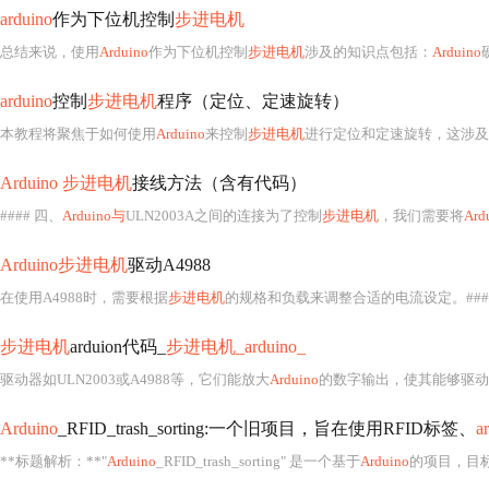
arduino
作为下位机控制
步进电机
总结来说，使用
Arduino
作为下位机控制
步进电机
涉及的知识点包括：
Arduino
arduino
控制
步进电机
程序（定位、定速旋转）
本教程将聚焦于如何使用
Arduino
来控制
步进电机
进行定位和定速旋转，这涉及
Arduino 步进电机
接线方法（含有代码）
#### 四、
Arduino与
ULN2003A之间的连接为了控制
步进电机
，我们需要将
Ard
Arduino步进电机
驱动A4988
在使用A4988时，需要根据
步进电机
的规格和负载来调整合适的电流设定。##
步进电机
arduion代码_
步进电机_arduino_
驱动器如ULN2003或A4988等，它们能放大
Arduino
的数字输出，使其能够驱动
Arduino
_RFID_trash_sorting:一个旧项目，旨在使用RFID标签、
a
**标题解析：**"
Arduino
_RFID_trash_sorting" 是一个基于
Arduino
的项目，目标