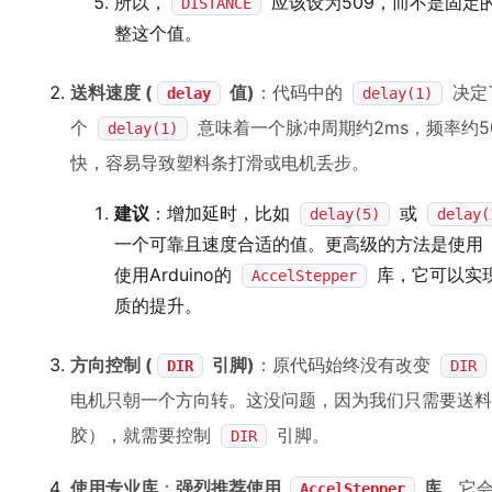
所以，
应该设为509，而不是固定
DISTANCE
整这个值。
送料速度 (
值)
：代码中的
决定
delay
delay(1)
个
意味着一个脉冲周期约2ms，频率约5
delay(1)
快，容易导致塑料条打滑或电机丢步。
建议
：增加延时，比如
或
delay(5)
delay(
一个可靠且速度合适的值。更高级的方法是使用
使用Arduino的
库，它可以实
AccelStepper
质的提升。
方向控制 (
引脚)
：原代码始终没有改变
DIR
DIR
电机只朝一个方向转。这没问题，因为我们只需要送料
胶），就需要控制
引脚。
DIR
使用专业库
：
强烈推荐使用
库
。它
AccelStepper