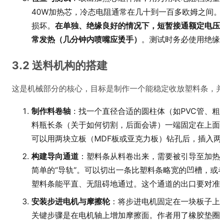
40W加热芯，冷态电阻通常在几十到一百多欧姆之间
损坏。
在单独、绝缘良好的情况下，短暂接通额定电压
常发热（几分钟内喷嘴应烫手）
。测试时务必使用绝缘
3.2 送料机构的搭建
这是机械部分的核心，目标是制作一个能稳定收放塑料条，
制作料卷轴
：找一个直径合适的圆柱体（如PVC管、
料瓶长条（关于如何切割，后面会讲）一端固定在上面
可以用两块立板（MDF板或亚克力板）钻孔后，插入
构建导向通道
：塑料条从料卷出来，需要被引导至加热
简单的“导轨”。可以切出一条比塑料条略宽的凹槽，
塑料条能平直、无阻碍地通过。这个通道的出口要对准
安装步进电机与摩擦轮
：将步进电机固定在一块板子上
关键步骤是在电机轴上增加摩擦面。作者用了橡胶垫圈