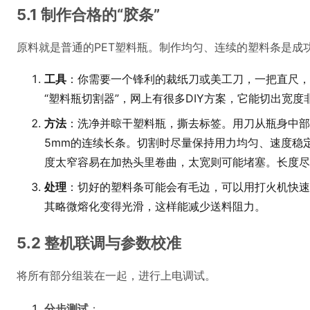
5.1 制作合格的“胶条”
原料就是普通的PET塑料瓶。制作均匀、连续的塑料条是成
工具
：你需要一个锋利的裁纸刀或美工刀，一把直尺，
“塑料瓶切割器”，网上有很多DIY方案，它能切出宽
方法
：洗净并晾干塑料瓶，撕去标签。用刀从瓶身中部
5mm的连续长条。切割时尽量保持用力均匀、速度稳
度太窄容易在加热头里卷曲，太宽则可能堵塞。长度尽
处理
：切好的塑料条可能会有毛边，可以用打火机快速
其略微熔化变得光滑，这样能减少送料阻力。
5.2 整机联调与参数校准
将所有部分组装在一起，进行上电调试。
分步测试
：