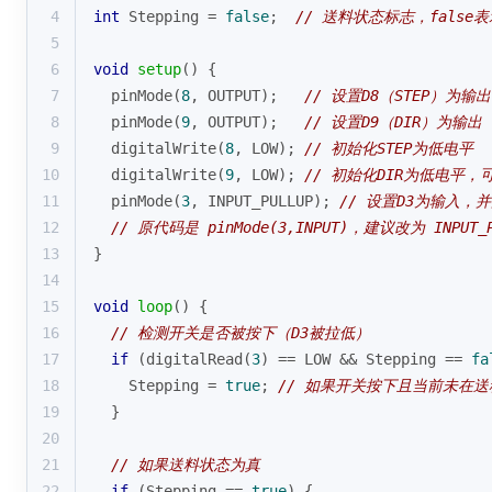
4
int
 Stepping = 
false
;  
// 送料状态标志，false
5
6
void
setup
()
{
7
pinMode
(
8
, OUTPUT);   
// 设置D8（STEP）为输出
8
pinMode
(
9
, OUTPUT);   
// 设置D9（DIR）为输出
9
digitalWrite
(
8
, LOW); 
// 初始化STEP为低电平
10
digitalWrite
(
9
, LOW); 
// 初始化DIR为低电平
11
pinMode
(
3
, INPUT_PULLUP); 
// 设置D3为输入，
12
// 原代码是 pinMode(3,INPUT)，建议改为 I
13
}
14
15
void
loop
()
{
16
// 检测开关是否被按下（D3被拉低）
17
if
 (
digitalRead
(
3
) == LOW && Stepping == 
fa
18
    Stepping = 
true
; 
// 如果开关按下且当前未在
19
  }
20
21
// 如果送料状态为真
22
if
 (Stepping == 
true
) {