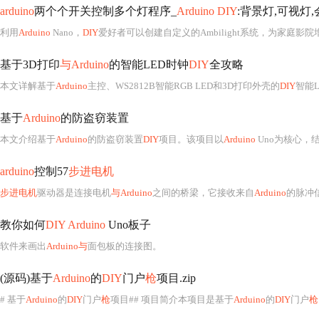
arduino
两个个开关控制多个灯程序_
Arduino DIY
:背景灯,可视灯
利用
Arduino
Nano，
DIY
爱好者可以创建自定义的Ambilight系统，为家庭影院增添氛围；制作Zoom控制盒，方便会议操作；以及构建音乐
基于3D打印
与Arduino
的智能LED时钟
DIY
全攻略
本文详解基于
Arduino
主控、WS2812B智能RGB LED和3D打印外壳的
DIY
智能LED时钟
基于
Arduino
的防盗窃装置
本文介绍基于
Arduino
的防盗窃装置
DIY
项目。该项目以
Arduino
Uno为核心，结合超声
arduino
控制57
步进电机
步进电机
驱动器是连接电机
与Arduino
之间的桥梁，它接收来自
Arduino
的脉冲信
教你如何
DIY Arduino
Uno板子
软件来画出
Arduino与
面包板的连接图。
(源码)基于
Arduino
的
DIY
门户
枪
项目.zip
# 基于
Arduino
的
DIY
门户
枪
项目## 项目简介本项目是基于
Arduino
的
DIY
门户
枪