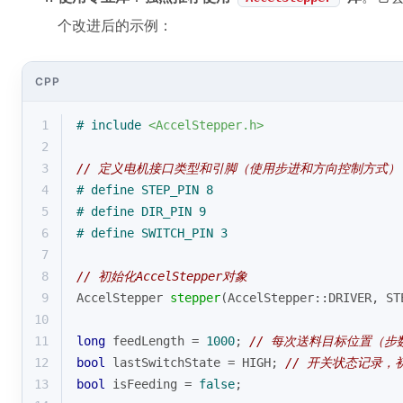
个改进后的示例：
CPP
1
# 
include
<AccelStepper.h>
2
3
// 定义电机接口类型和引脚（使用步进和方向控制方式）
4
# 
define
 STEP_PIN 8
5
# 
define
 DIR_PIN 9
6
# 
define
 SWITCH_PIN 3
7
8
// 初始化AccelStepper对象
9
AccelStepper 
stepper
(AccelStepper::DRIVER, ST
10
11
long
 feedLength = 
1000
; 
// 每次送料目标位置（
12
bool
 lastSwitchState = HIGH; 
// 开关状态记录，
13
bool
 isFeeding = 
false
;