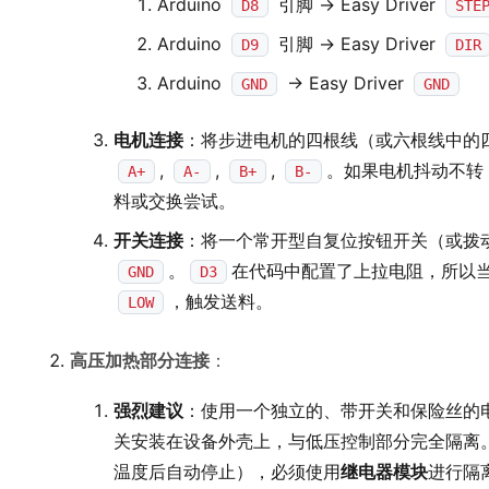
Arduino
引脚 -> Easy Driver
D8
STE
Arduino
引脚 -> Easy Driver
D9
DIR
Arduino
-> Easy Driver
GND
GND
电机连接
：将步进电机的四根线（或六根线中的四根主
,
,
,
。如果电机抖动不转
A+
A-
B+
B-
料或交换尝试。
开关连接
：将一个常开型自复位按钮开关（或拨动开
。
在代码中配置了上拉电阻，所以当
GND
D3
，触发送料。
LOW
高压加热部分连接
：
强烈建议
：使用一个独立的、带开关和保险丝的
关安装在设备外壳上，与低压控制部分完全隔离。如
温度后自动停止），必须使用
继电器模块
进行隔离