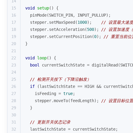
14
15
void
setup
()
{
16
pinMode
(SWITCH_PIN, INPUT_PULLUP);
17
  stepper.
setMaxSpeed
(
1000
);    
// 设置最大速
18
  stepper.
setAcceleration
(
500
); 
// 设置加速度（
19
  stepper.
setCurrentPosition
(
0
); 
// 重置当前位
20
}
21
22
void
loop
()
{
23
bool
 currentSwitchState = 
digitalRead
(SWITC
24
25
// 检测开关按下（下降沿触发）
26
if
 (lastSwitchState == HIGH && currentSwitc
27
    isFeeding = 
true
;
28
    stepper.
moveTo
(feedLength); 
// 设置目标位
29
  }
30
31
// 更新开关状态记录
32
  lastSwitchState = currentSwitchState;