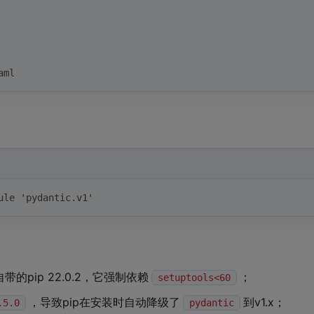
aml
ule 'pydantic.v1'
的pip 22.0.2，它强制依赖
；
setuptools<60
，导致pip在安装时自动降级了
到v1.x；
.5.0
pydantic