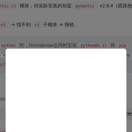
模块，但实际安装的却是
v2.6.4（因
ntic.v1
pydantic
→ 找不到
子模块 → 报错。
.v1
v1
时，Homebrew会同时安装
和
 python
python@3.11
pip
，而OpenClaw的
b/python3.11/site-packages
__init__.py
——两个路径打架，模块永远找不到。
site-packages')
ools的破解逻辑：
根本原因
Command Tools应
强制隔离