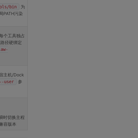
为
ols/bin
PATH污染
每个工具独占
路径硬绑定
law-
主机/Dock
参
--user
瞬时切换主程
兼容版本