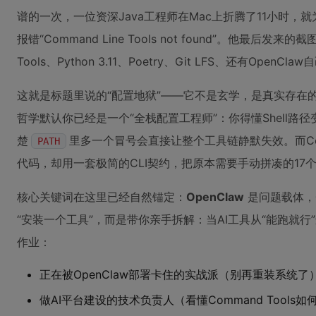
谱的一次，一位资深Java工程师在Mac上折腾了11小时，
报错“Command Line Tools not found”。他最后发
Tools、Python 3.11、Poetry、Git LFS、还有Ope
这就是标题里说的“配置地狱”——它不是玄学，是真实存在的
哲学默认你已经是一个“全栈配置工程师”：你得懂Shell路
楚
里多一个冒号会直接让整个工具链静默失效。而Comm
PATH
代码，却用一套极简的CLI契约，把原本需要手动拼凑的17
核心关键词在这里已经自然锚定：
OpenClaw
是问题载体，
“安装一个工具”，而是带你亲手拆解：当AI工具从“能跑就
作业：
正在被OpenClaw部署卡住的实战派（别再重装系统了
做AI平台建设的技术负责人（看懂Command Tools