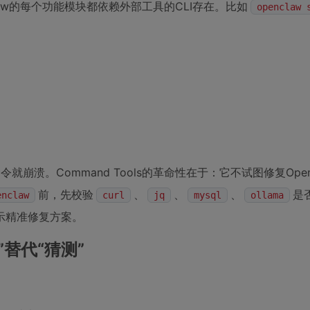
law的每个功能模块都依赖外部工具的CLI存在。比如
openclaw 
崩溃。Command Tools的革命性在于：它不试图修复Open
前，先校验
、
、
、
是
enclaw
curl
jq
mysql
ollama
示精准修复方案。
约”替代“猜测”