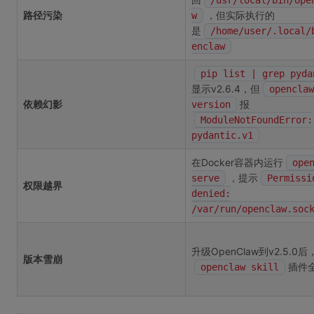
/usr/local/bin/ope
路径污染
，但实际执行的
w
是
/home/user/.local/
enclaw
pip list | grep pyda
显示v2.6.4，但
openclaw
依赖幻影
报
version
ModuleNotFoundError:
pydantic.v1
在Docker容器内运行
ope
，提示
serve
Permissi
权限越界
denied:
/var/run/openclaw.soc
升级OpenClaw到v2.5.0
版本雪崩
插件
openclaw skill