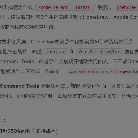
就为了搞懂为什么
装完，
xcode-select --install
openclaw
来的截图里，终端窗口堆着6个并行安装进程：Homebrew、Xcode Comm
nClaw自己带的私有依赖包管理器。
技术债黑洞。OpenClaw本身是个很扎实的AI工作流编排工具
径变量怎么劫持，知道
和
的优
/usr/bin
/opt/homebrew/bin
and Tools，就是那个突然踹开地狱大门的人。它不改Open
个配置动作，压缩成一条命令：
commandtools install opencla
Command Tools
是解法引擎，
教程
是交付界面。这篇文章不
行”进化到“必须稳定交付”时，底层配置范式如何发生质变。适合
）；
如何降低50%的客户支持成本）；