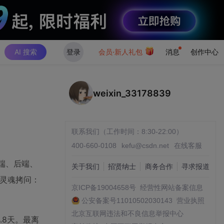
AI 搜索
登录
会员·新人礼包
消息
创作中心
weixin_33178839
联系我们（工作时间：8:30-22:00）
400-660-0108
kefu@csdn.net
在线客服
端、后端、
关于我们
招贤纳士
商务合作
寻求报道
灵魂拷问：
京ICP备19004658号
经营性网站备案信息
公安备案号11010502030143
营业执照
北京互联网违法和不良信息举报中心
.8天。最离