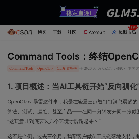
博客
下载
社区
AtomGit
模型市场
Command Tools：终结Ope
·
于 2026-07-08 05:17:49 修改
本内容遵
Command Tools
OpenClaw
CLI配置管理
1. 项目概述：当AI工具链开始“反向驯化
OpenClaw 暴雷这件事，我是在凌晨三点被钉钉消息震
算法、测试、运维、甚至产品——在同一分钟发来同一张截
“这玩意儿到底要装几个环境才能跑起来？”
这不是个例。过去三个月，我帮客户做AI工具链落地支持，翻遍