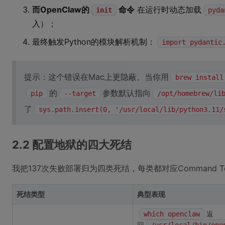
而OpenClaw的
命令
在运行时动态加载
init
pyda
入）；
最终触发Python的模块解析机制：
import pydantic
提示：这个错误在Mac上更隐蔽。当你用
brew install
的
参数默认指向
pip
--target
/opt/homebrew/li
了
sys.path.insert(0, '/usr/local/lib/python3.11/
2.2 配置地狱的四大死结
我把137次失败部署归为四类死结，每类都对应Command T
死结类型
典型表现
返
which openclaw
回