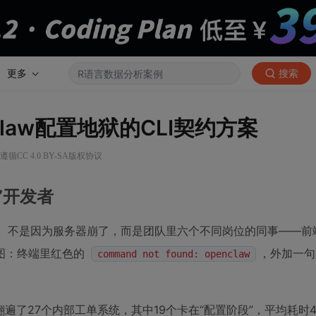
更多
搜索
nClaw配置地狱的CLI契约方案
循CC 4.0 BY-SA版权协议
”开发者
醒的。不是因为服务器崩了，而是团队里六个不同岗位的同事——前
图：终端里红色的
，外加一句
command not found: openclaw
了27个内部工单系统，其中19个卡在“配置阶段”，平均耗时4