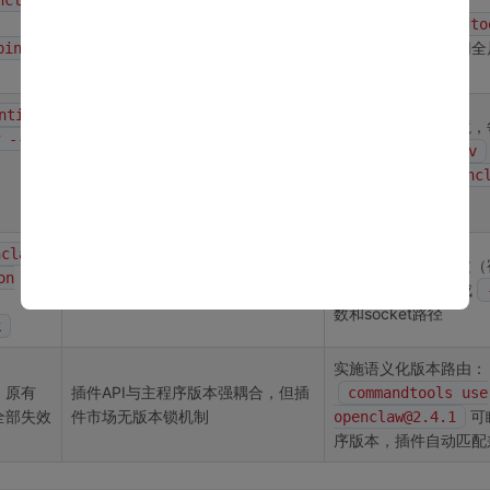
ncla
环境变量中多个bin目录权
PATH
$HOME/.commandto
重混乱，Shell缓存未刷新
唯一可信路径，禁用全局
bin/op
ntic
构建沙盒式虚拟环境，
Python的
存在
 --
site-packages
，且
venv
venv
多个版本共存，
时加载
import
到工具名（如
openc
顺序不可控
）
venv
nclaw
自动检测运行上下文（宿
工具默认以root权限创建socket，
on
er/K8s），动态生成
但容器内非root用户无法访问
数和socket路径
k
实施语义化版本路由：
后，原有
插件API与主程序版本强耦合，但插
commandtools use
全部失效
件市场无版本锁机制
可
openclaw@2.4.1
序版本，插件自动匹配