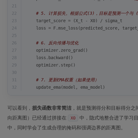
21
22
# 5. 计算损失。根据公式(3)，目标是预测一个与 (X_t
23
    target_score = (X_t - X0) / sigma_t
24
    loss = F.mse_loss(predicted_score, target
25
26
# 6. 反向传播与优化
27
    optimizer.zero_grad()
28
    loss.backward()
29
    optimizer.step()
30
31
# 7. 更新EMA权重（如果使用）
32
    update_ema(model, ema_model)
可以看到，
损失函数非常简洁
，就是预测得分和目标得分之
向距离图）已经通过拼接在
中，隐式地整合进了学习
X0
中，同时学会了生成合理的掩码和强调边界的距离图。