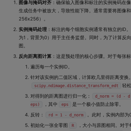
图像与掩码对齐
：确保输入图像和标注的实例掩码在像
生成任务中被放大，导致性能下降。通常需要将图像和
256x256）。
实例掩码处理
：标注的每个细胞实例通常有独立的ID
为1，背景为0）用于主任务监督。同时，为了计算反向
图。
反向距离图计算
：这是预处理的核心步骤。对于每张标
遍历每一个实例ID。
针对该实例的二值区域，计算欧几里得距离变换
轻
scipy.ndimage.distance_transform_edt
对得到的距离图进行归一化：
d_norm = (d - d
，其中
是一个极小值防止除零。
eps)
eps
反转：
。此时，实例内部为
rd = 1 - d_norm
初始化一张全零图
，大小与原图相同。对于
R