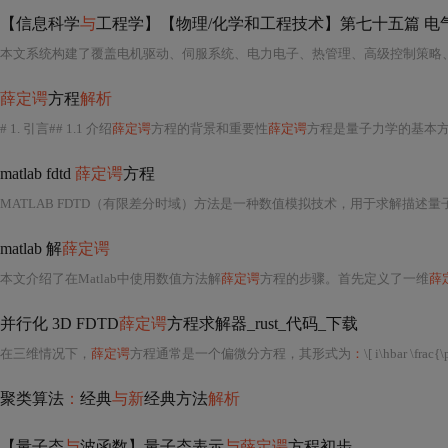
【信息科学
与
工程学】【物理/化学和工程技术】第七十五篇 电气工程
薛定谔
方程
解析
# 1. 引言## 1.1 介绍
薛定谔
方程的背景和重要性
薛定谔
方程是量子力学的基本方
matlab fdtd
薛定谔
方程
MATLAB FDTD（有限差分时域）方法是一种数值模拟技术，用于求解描述
matlab 解
薛定谔
本文介绍了在Matlab中使用数值方法解
薛定谔
方程的步骤。首先定义了一维
薛
并行化 3D FDTD
薛定谔
方程求解器_rust_代码_下载
在三维情况下，
薛定谔
方程通常是一个偏微分方程，其形式为
：
\[ i\hbar \frac{\par
聚类算法
：
经典
与新
经典方法
解析
【量子态
与
波函数】量子态表示
与薛定谔
方程初步