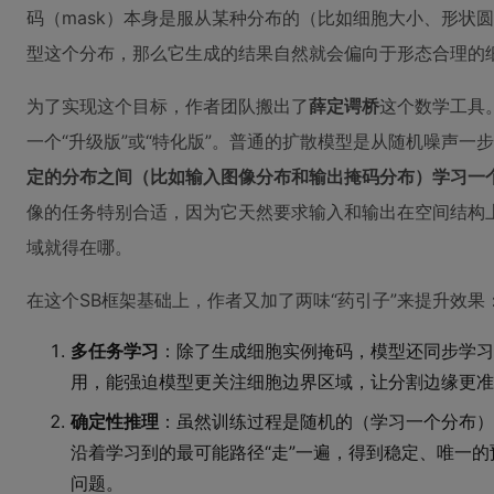
码（mask）本身是服从某种分布的（比如细胞大小、形状
型这个分布，那么它生成的结果自然就会偏向于形态合理的
为了实现这个目标，作者团队搬出了
薛定谔桥
这个数学工具
一个“升级版”或“特化版”。普通的扩散模型是从随机噪声一
定的分布之间（比如输入图像分布和输出掩码分布）学习一
像的任务特别合适，因为它天然要求输入和输出在空间结构
域就得在哪。
在这个SB框架基础上，作者又加了两味“药引子”来提升效果
多任务学习
：除了生成细胞实例掩码，模型还同步学习
用，能强迫模型更关注细胞边界区域，让分割边缘更准
确定性推理
：虽然训练过程是随机的（学习一个分布）
沿着学习到的最可能路径“走”一遍，得到稳定、唯一
问题。