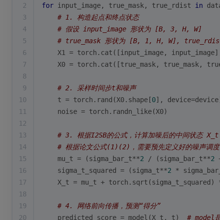
2
for
 input_image, true_mask, true_rdist 
in
 dat
3
# 1. 构造起点和终点状态
4
# 假设 input_image 形状为 [B, 3, H, W]
5
# true_mask 形状为 [B, 1, H, W], true_rdi
6
    X1 = torch.cat([input_image, input_image]
7
    X0 = torch.cat([true_mask, true_mask, tru
8
9
# 2. 采样时间步t和噪声
10
    t = torch.rand(X0.shape[
0
], device=device
11
    noise = torch.randn_like(X0)
12
13
# 3. 根据I2SB的公式，计算加噪后的中间状态 X_t
14
# 根据论文公式(1)(2)，需要预先定义好的噪声调度函数 s
15
    mu_t = (sigma_bar_t**
2
 / (sigma_bar_t**
2
 
16
    sigma_t_squared = (sigma_t**
2
 * sigma_bar
17
    X_t = mu_t + torch.sqrt(sigma_t_squared) 
18
19
# 4. 网络前向传播，预测“得分”
20
    predicted_score = model(X_t, t)  
# mode