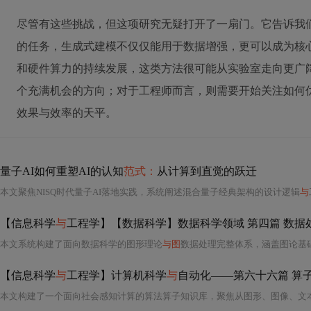
尽管有这些挑战，但这项研究无疑打开了一扇门。它告诉我
的任务，生成式建模不仅仅能用于数据增强，更可以成为核
和硬件算力的持续发展，这类方法很可能从实验室走向更广
个充满机会的方向；对于工程师而言，则需要开始关注如何
效果与效率的天平。
量子AI如何重塑AI的认知
范式：
从计算到直觉的跃迁
本文聚焦NISQ时代量子AI落地实践，系统阐述混合量子经典架构的设计逻辑
与
【信息科学
与
工程学】【数据科学】数据科学领域 第四篇 数据处
本文系统构建了面向数据科学的图形理论
与图
数据处理完整体系，涵盖图论基础、几何建模、渲染管线、图像/三维数据模型、数据处理
【信息科学
与
工程学】计算机科学
与
自动化——第六十六篇 算子篇 第一章 通用算子01 多模态数据（图形/