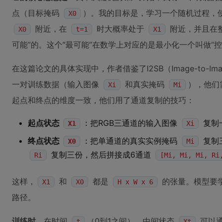
点（目标掩码
）。我的目标是，学习一个随机过程，
X0
附近，在
时大概率处于
附近，并且在整
X0
t=1
X1
可能”的。这个“最可能”在数学上对应的是最小化一个叫做“
在这篇论文的具体实现中，作者借鉴了I2SB（Image-to-Image 
一对训练数据（输入图像
和真实掩码
），他们
Xi
Mi
起点和终点的维度一致，他们用了通道复制的技巧：
起点状态
：把RGB三通道的输入图像
复制
X1
Xi
终点状态
：把单通道的真实实例掩码
复制
X0
Mi
复制三份，然后拼接成6通道
Ri
[Mi, Mi, Mi, Ri
这样，
和
都是
的张量。模型要
X1
X0
H x W x 6
路径。
训练时
，在时间
（0到1之间），中间状态
可以
t
Xt