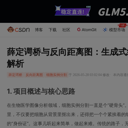
博客
下载
社区
AtomGit
模型市场
薛定谔桥与反向距离图：生成式
解析
·
于 2026-05-28 03:02:04 修改
本内容遵循C
薛定谔桥
反向距离图
细胞实例分割
1. 项目概述与核心思路
在生物医学图像分析领域，细胞实例分割一直是个“硬骨头”
里，不仅要把细胞从背景里抠出来，还得把一个个紧挨着的
的“身份证”。这事儿听起来简单，做起来难。传统的路子，无