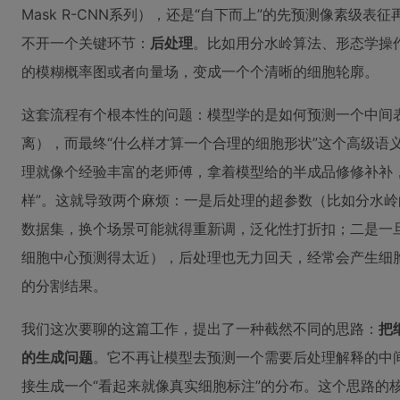
Mask R-CNN系列），还是“自下而上”的先预测像素级表征再聚类
不开一个关键环节：
后处理
。比如用分水岭算法、形态学操
的模糊概率图或者向量场，变成一个个清晰的细胞轮廓。
这套流程有个根本性的问题：模型学的是如何预测一个中间
离），而最终“什么样才算一个合理的细胞形状”这个高级语
理就像个经验丰富的老师傅，拿着模型给的半成品修修补补
样”。这就导致两个麻烦：一是后处理的超参数（比如分水
数据集，换个场景可能就得重新调，泛化性打折扣；二是一
细胞中心预测得太近），后处理也无力回天，经常会产生细
的分割结果。
我们这次要聊的这篇工作，提出了一种截然不同的思路：
把
的生成问题
。它不再让模型去预测一个需要后处理解释的中
接生成一个“看起来就像真实细胞标注”的分布。这个思路的