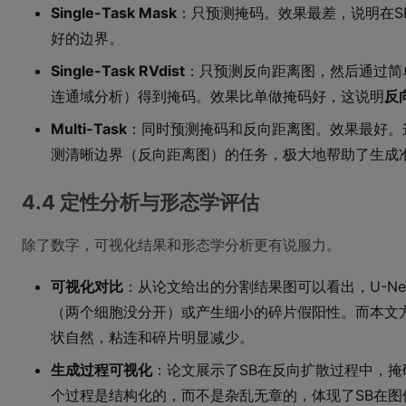
Single-Task Mask
：只预测掩码。效果最差，说明在S
好的边界。
Single-Task RVdist
：只预测反向距离图，然后通过简
连通域分析）得到掩码。效果比单做掩码好，这说明
反
Multi-Task
：同时预测掩码和反向距离图。效果最好。
测清晰边界（反向距离图）的任务，极大地帮助了生成
4.4 定性分析与形态学评估
除了数字，可视化结果和形态学分析更有说服力。
可视化对比
：从论文给出的分割结果图可以看出，U-Net
（两个细胞没分开）或产生细小的碎片假阳性。而本文
状自然，粘连和碎片明显减少。
生成过程可视化
：论文展示了SB在反向扩散过程中，掩
个过程是结构化的，而不是杂乱无章的，体现了SB在