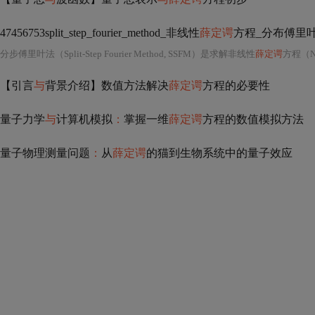
47456753split_step_fourier_method_非线性
薛定谔
方程_分布傅里叶
分步傅里叶法（Split-Step Fourier Method, SSFM）是求解非线性
薛定谔
方程（Nonlinear
【引言
与
背景介绍】数值方法解决
薛定谔
方程的必要性
量子力学
与
计算机模拟
：
掌握一维
薛定谔
方程的数值模拟方法
量子物理测量问题
：
从
薛定谔
的猫到生物系统中的量子效应