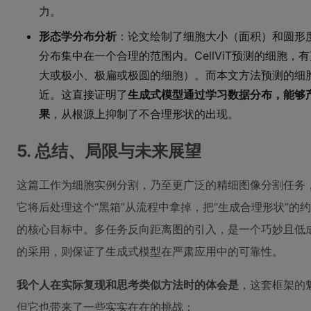
力。
形态学分布分析
：论文绘制了细胞大小（面积）和圆形
分布集中在一个合理的范围内。CellViT预测的细胞，
大或极小、极扁或极圆的细胞）。而本文方法预测的细
近。这直接证明了
生成式模型通过学习数据分布，能够
果
，从根源上抑制了不合理形状的出现。
5. 总结、局限与未来展望
这篇工作为细胞实例分割，乃至更广泛的精细图像分割任务
它将后处理这个“黑箱”从流程中拿掉，把“生成合理形状”
的核心目标中。多任务反向距离图的引入，是一个巧妙且低
的采用，则保证了生成式模型在严肃应用中的可靠性。
我个人在实际复现和思考类似方法时的体会是
，这套框架的
但它也带来了一些实实在在的挑战：