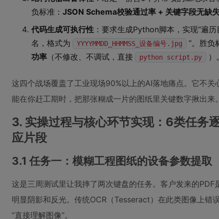
负标准：
JSON Schema校验通过率 + 关键字段无缺
代码生成可执行性
：要求生成Python脚本，实现“遍
名，格式为
”。胜负
YYYYMMDD_HHMMSS_设备编号.jpg
功率
（不修改、不调试，直接
）
python script.py
这四个战场覆盖了工业现场90%以上的AI落地痛点。它不
能在你赶工期时，把那张糊成一片的图纸里关键数字揪出来
3. 实操过程与核心环节实现：6类任
应片段
3.1 任务一：模糊工程图纸的设备参数提取
这是三周测试里让我摔了两次键盘的任务。客户发来的PDF
明显阴影和反光。传统OCR（Tesseract）在此类图像上错误率
“直接理解图像”。