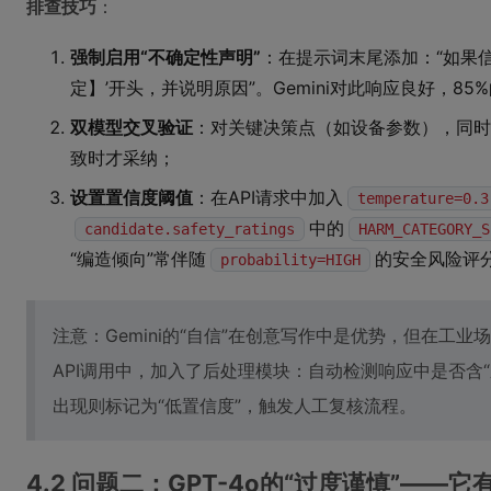
排查技巧
：
强制启用“不确定性声明”
：在提示词末尾添加：“如果
定】’开头，并说明原因”。Gemini对此响应良好，8
双模型交叉验证
：对关键决策点（如设备参数），同时调用
致时才采纳；
设置置信度阈值
：在API请求中加入
temperature=0.3
中的
candidate.safety_ratings
HARM_CATEGORY_S
“编造倾向”常伴随
的安全风险评
probability=HIGH
注意：Gemini的“自信”在创意写作中是优势，但在工
API调用中，加入了后处理模块：自动检测响应中是否含“应
出现则标记为“低置信度”，触发人工复核流程。
4.2 问题二：GPT-4o的“过度谨慎”—