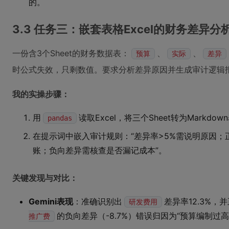
的。
3.3 任务三：嵌套表格Excel的财务差异分
一份含3个Sheet的财务数据表：
、
、
预算
实际
差异
时公式失效，只剩数值。要求分析差异原因并生成审计逻辑
我的实操步骤：
用
读取Excel，将三个Sheet转为Mark
pandas
在提示词中嵌入审计规则：“差异率>5%需说明原因；
账；负向差异需核查是否漏记成本”。
关键发现与对比：
Gemini表现
：准确识别出
差异率12.3%，
研发费用
的负向差异（-8.7%）错误归因为“预算编制过高
推广费