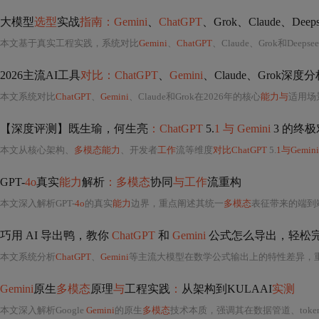
大模型
选型
实战
指南：Gemini
、
ChatGPT
、Grok、Claude、Dee
本文基于真实工程实践，系统对比
Gemini
、
ChatGPT
、Claude、Grok和Deepseek五大模型在
2026主流AI工具
对比：ChatGPT
、
Gemini
、Claude、Grok深度
本文系统对比
ChatGPT
、
Gemini
、Claude和Grok在2026年的核心
能力与
适用场
【深度评测】既生瑜，何生亮
：ChatGPT
5.
1 与 Gemini
3 的终
本文从核心架构、
多模态能力
、开发者
工作
流等维度
对比ChatGPT
5.
1与Gemini
GPT-
4o
真实
能力
解析
：多模态
协同
与工作
流重构
本文深入解析GPT-
4o
的真实
能力
边界，重点阐述其统一
多模态
表征带来的端到
巧用 AI 导出鸭，教你
ChatGPT
和
Gemini
公式怎么导出，轻松
本文系统分析
ChatGPT
、
Gemini
等主流大模型在数学公式输出上的特性差异，
Gemini
原生
多模态
原理
与
工程实践
：
从架构到KULAAI
实测
本文深入解析Google
Gemini
的原生
多模态
技术本质，强调其在数据管道、tokenizer设计、Hierarchical Local-Glob