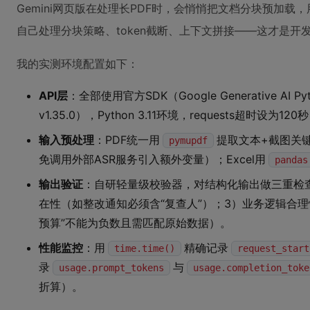
Gemini网页版在处理长PDF时，会悄悄把文档分块预加载，
自己处理分块策略、token截断、上下文拼接——这才是开
我的实测环境配置如下：
API层
：全部使用官方SDK（Google Generative AI Python
v1.35.0），Python 3.11环境，requests超时
输入预处理
：PDF统一用
提取文本+截图关
pymupdf
免调用外部ASR服务引入额外变量）；Excel用
pandas
输出验证
：自研轻量级校验器，对结构化输出做三重检查
在性（如整改通知必须含“复查人”）；3）业务逻辑合理
预算”不能为负数且需匹配原始数据）。
性能监控
：用
精确记录
time.time()
request_start
录
与
usage.prompt_tokens
usage.completion_toke
折算）。