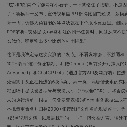
“炫”和“吹”两个字像两颗小石子，一下就硌住了眼睛。不是
了：新模型一发布，宣传视频里PPT翻得比翻书还快，多模
乐一响，仿佛人类智能的终点线就在下个版本更新里。但回到
PDF解析+表格提取+异常标注的闭环任务时，问题从来不是
么代价、稳定输出多少比例的可用结果”。
这正是我决定做这次实测的出发点。不看发布会，不抄通稿，不
100+语言”这种静态指标。我把Gemini（当前公开可接入的Gemini 
Advanced）和ChatGPT-4o（通过官方API及网页
处理我手头正在推进的6类高频、高干扰、高容错要求的实
程图纸中提取设备型号与安装尺寸（非标准OCR）、将会议
人的执行清单、根据一份含嵌套表格的Excel财务数据生成符
本批量重命名并归档2000+张带乱码文件名的现场照片、
+部署说明文档、以及最棘手的——把一段夹杂方言、语速