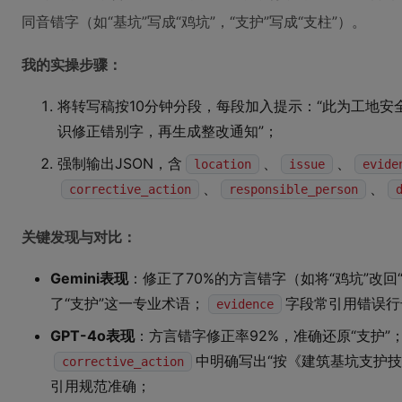
同音错字（如“基坑”写成“鸡坑”，“支护”写成“支柱”）。
我的实操步骤：
将转写稿按10分钟分段，每段加入提示：“此为工地
识修正错别字，再生成整改通知”；
强制输出JSON，含
、
、
location
issue
evide
、
、
corrective_action
responsible_person
关键发现与对比：
Gemini表现
：修正了70%的方言错字（如将“鸡坑”改回“
了“支护”这一专业术语；
字段常引用错误行
evidence
GPT-4o表现
：方言错字修正率92%，准确还原“支护”
中明确写出“按《建筑基坑支护技术规程
corrective_action
引用规范准确；