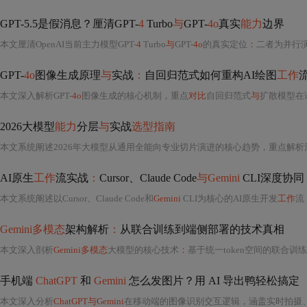
GPT-5.5是假消息？厘清GPT-
4
Turbo
与
GPT-
4o
真实
能力
边界
本文厘清OpenAI当前主力模型GPT-
4
Turbo
与
GPT-
4o
的真实定位
：
二者为并行演
GPT-
4o
图像生成原理
与
实战
：
自回归范式如何重构AI绘图
工作
本文深入解析GPT-
4o
图像生成的核心机制，重点
对比
自回归范式
与
扩散模型在
2026大模型
能力
分层
与
实战
选型指南
AI原生
工作
流实战
：
Cursor、Claude Code
与Gemini
CLI深度协同
本文系统阐述以Cursor、Claude Code和
Gemini
CLI为核心的AI原生开发
工作
流，涵盖工具链架构设计（ID
Gemini多模态
架构解析
：
从联合训练到端侧部署的技术真相
本文深入剖析
Gemini多模态
大模型的核心技术
：
基于统一token空间的联合训练架构，Decoder-only结构下的分段局部注意力
手机端
ChatGPT
和
Gemini
怎么发图片？用 AI 导出鸭轻松搞定
本文深入分析
ChatGPT与Gemini
在移动端的图像识别交互逻辑，涵盖实时拍摄