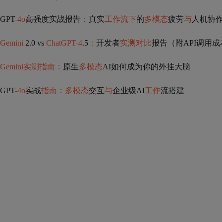
GPT
-4o
高强度实战报告
：
真实
工作流下
的
多模态
疲劳
与
人机协
Gemini
2.0 vs
ChatGPT-4
.5
：
开发者
实测对比
报告（附API调用
Gemini实测指南：
原生
多模态
AI如何成为你的外挂大脑
GPT
-4o
实战
指南：多模态
交互
与
企业级AI
工作
流搭建