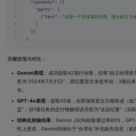
2
"contents"
: [{
3
"parts"
: [
4
      {
"text"
: 
"你是一个资深项目经理。请分析以下会议纪要
5
    ]
6
  }]
7
}
关键发现与对比：
Gemini表现
：成功提取42项行动项，但将“由王经理牵头
析为“2024年7月31日”，而纪要原文未提年份；3项
名。
GPT-4o表现
：提取45项，全部保留原文日期表述（如“
监”；但1项任务的交付物被错误关联为“会议纪要”（实际
结构化校验结果
：Gemini JSON校验通过率85%，GP
性上更优，Gemini则倾向于“合理化”补充缺失信息