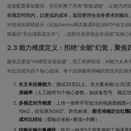
这套配置看似繁琐，但它剥离了所有“体验滤镜”，让能力对
在规定时间内，以更低的成本，返回更符合业务要求的输出
对错误的容错提示（比如Gemini网页版遇到乱码PDF会主动
接返回“无法读取该文件”），这部分差异我会在后续“实操心
2.3 能力维度定义：拒绝“全能”幻觉，聚
媒体总爱说“XX模型全面超越”，但工程师知道，AI能力从
对比压缩为四个核心战场，每个战场都有明确的胜负判定标
长文本抗噪能力
：测试30页以上、含大量表格/公式/
准确率
（人工核对10个核心参数，如设备型号、额定
多模态对齐精度
：上传一张带手写批注的电路图截图+
10kΩ，但实测为5kΩ”。胜负标准：
能否准确定位红圈区
成对比结论
（需输出坐标+数值+判断）。
结构化输出鲁棒性
：给定一份含5个异常项的工地录音