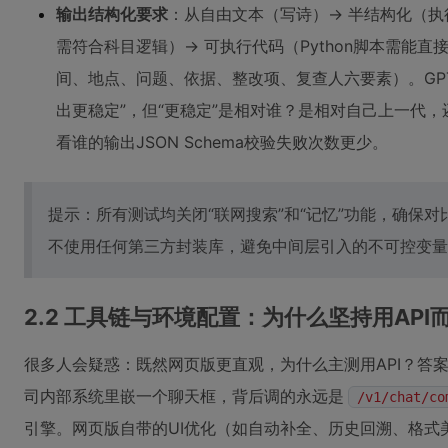
输出结构化要求
：从自由文本（写诗）→ 半结构化（执
需符合科目逻辑）→ 可执行代码（Python脚本需能
间、地点、问题、依据、整改项、复查人六要素）。GPT-
出更稳定”，但“更稳定”是相对谁？是相对自己上一代，还
看谁的输出JSON Schema校验失败次数更少。
提示：所有测试均关闭“联网搜索”和“记忆”功能，确保对
不使用任何第三方封装库，避免中间层引入的不可控变量
2.2 工具链与环境配置：为什么坚持用AP
很多人会疑惑：既然网页版更直观，为什么主测用API？答
司内部系统里嵌一个聊天框，背后调的永远是
/v1/chat/co
引擎。网页版自带的UI优化（如自动补全、历史回溯、格式