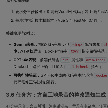
我的实操步骤：
要求分三步输出：1) 前端Vue组件代码；2) 后端FastA
每步均指定技术栈版本（Vue 3.4, FastAPI 0.111）。
关键发现与对比：
Gemini表现
：前端代码完整，但
标签未加
<img>
al
少JWT鉴权逻辑；Dockerfile中
指令路径错误
COPY
GPT-4o表现
：前端代码含
属性和
alt
aria-label
Dockerfile路径正确，且加入
指令；
healthcheck
可执行性验证
：GPT-4o生成的代码在本地环境
docker
代码需修正5处才能运行。
3.6 任务六：方言工地录音的整改通知生
47分钟录音，含四川话、河南话混杂，背景有电钻声。转写