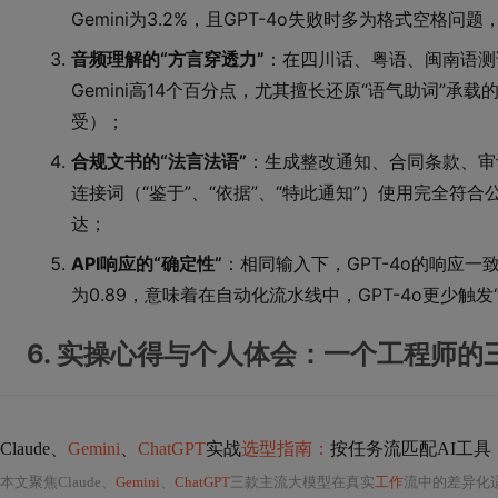
Gemini为3.2%，且GPT-4o失败时多为格式空格问题
音频理解的“方言穿透力”
：在四川话、粤语、闽南语测试
Gemini高14个百分点，尤其擅长还原“语气助词”承载
受）；
合规文书的“法言法语”
：生成整改通知、合同条款、审计
连接词（“鉴于”、“依据”、“特此通知”）使用完全符合公
达；
API响应的“确定性”
：相同输入下，GPT-4o的响应一致性（cos
为0.89，意味着在自动化流水线中，GPT-4o更少触发
6. 实操心得与个人体会：一个工程师的
Claude、
Gemini
、
ChatGPT
实战
选型指南：
按任务流匹配AI工具
本文聚焦Claude、
Gemini
、
ChatGPT
三款主流大模型在真实
工作
流中的差异化