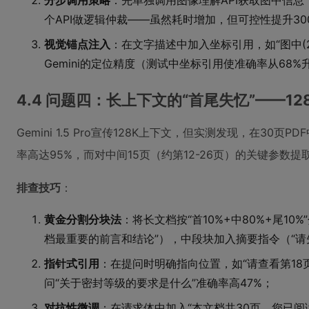
分步调用策略
：先单独调用图像理解API获取图中信息
个API做逻辑仲裁——虽然耗时增加，但可控性提升30
视觉锚点注入
：在文字描述中加入坐标引用，如“图中(2
Gemini的定位精度（测试中坐标引用使准确率从68%
4.4 问题四：长上下文的“首尾失忆”——1
Gemini 1.5 Pro宣传128K上下文，但实测发现，在30
率高达95%，而对中间15页（约第12-26页）的关键参数提
排查技巧
：
黄金分割分块法
：将长文档按“首10%+中80%+尾1
档最重要的前言和结论”），中段块加入摘要指令（“请
指针式引用
：在提问时明确指向位置，如“请查看第18页
问“关于密封等级的要求是什么”准确率高47%；
对抗性微调
：在请求体中加入“本文档共30页，您已阅