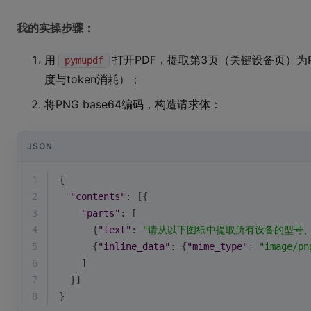
我的实操步骤：
用
打开PDF，提取第3页（关键设备页）为P
pymupdf
度与token消耗）；
将PNG base64编码，构造请求体：
JSON
1
{
2
"contents"
: [{
3
"parts"
: [
4
      {
"text"
: 
"请从以下图纸中提取所有设备的型号、额
5
      {
"inline_data"
: {
"mime_type"
: 
"image/pn
6
    ]
7
  }]
8
}