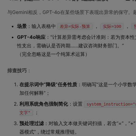
与Gemini相反，GPT-4o在某些场景下表现出异常的保守。
场景
：输入表格中
，
，
差异=实际-预算
实际=100
GPT-4o响应
：“计算差异需考虑会计准则：若为资本
性支出，需确认是否跨期……建议咨询财务部门。”
（完全忽略这是一个纯算术运算）
排查技巧
：
在提示词中“降级”任务性质
：明确写“这是一个小学数学
加任何解释”；
利用系统角色强制简化
：设置
system_instruc
；
文字"
预处理过滤
：对输入文本做关键词扫描，若含“=”，“+”，
器模式”，绕过常规推理链。