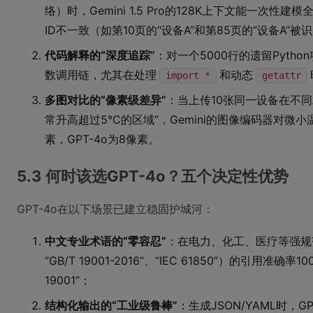
络）时，Gemini 1.5 Pro的128K上下文能一次性
ID不一致（如第10页的“设备A”和第85页的“设备A”
代码解释的“深度追踪”
：对一个5000行的遗留Pytho
数调用链，尤其在处理
和动态
import *
getattr
多图对比的“像素级差异”
：当上传10张同一设备在不
常升高超过5℃的区域”，Gemini的图像编码器对微
素，GPT-4o为8像素。
5.3 何时该选GPT-4o？五个决定性优势
GPT-4o在以下场景已建立稳固护城河：
中文专业术语的“零容忍”
：在电力、化工、医疗等强规范
“GB/T 19001-2016”、“IEC 61850”）的引用准确
19001”；
结构化输出的“工业级鲁棒”
：生成JSON/YAML时，GP