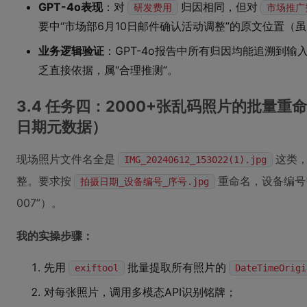
GPT-4o表现
：对
归因相同，但对
研发费用
市场推广
要中“市场部6月10日邮件确认活动调整”的原文位置（
业务逻辑验证
：GPT-4o报告中所有归因均能追溯到输入
乏直接依据，属“合理推测”。
3.4 任务四：2000+张乱码照片的批量
日期元数据）
现场照片文件名全是
这类，
IMG_20240612_153022(1).jpg
整。要求按
重命名，设备编号
拍摄日期_设备编号_序号.jpg
007”）。
我的实操步骤：
先用
批量提取所有照片的
exiftool
DateTimeOrigi
对每张照片，调用多模态API识别铭牌；