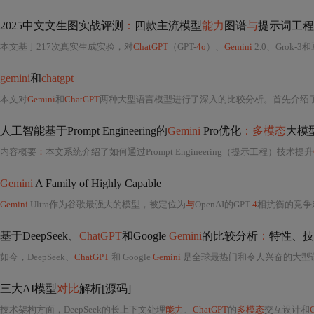
2025中文文生图实战评测
：
四款主流模型
能力
图谱
与
提示词工程
本文基于217次真实生成实验，对
ChatGPT
（GPT-
4o
）、
Gemini
2.0、Grok-3和豆包（Doubao）四款主流中文文生图模型开展实战
gemini
和
chatgpt
本文对
Gemini
和
ChatGPT
两种大型语言模型进行了深入的比较分析。首先介绍
人工智能基于Prompt Engineering的
Gemini
Pro优化
：多模态
大模
内容概要
：
本文系统介绍了如何通过Prompt Engineering（提示工程）技术提升
Gemini
A Family of Highly Capable
Gemini
Ultra作为谷歌最强大的模型，被定位为
与
OpenAI的GPT
-4
相抗衡的竞争对
基于DeepSeek、
ChatGPT
和Google
Gemini
的比较分析
：
特性、技术、
如今，DeepSeek、
ChatGPT
和 Google
Gemini
是全球最热门和令人兴奋的大型语言模型（LLM
三大AI模型
对比
解析[源码]
技术架构方面，DeepSeek的长上下文处理
能力
、
ChatGPT
的
多模态
交互设计和