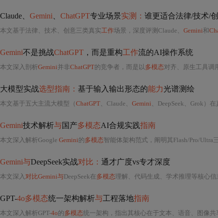
Claude、
Gemini
、
ChatGPT
专业场景
实测：
谁更适合法律/技术/
本文基于法律、技术、创意三类真实
工作
场景，深度评测Claude、
Gemini
和
Ch
Gemini
不是挑战
ChatGPT
，而是重构
工作
流的AI操作系统
本文深入剖析
Gemini
并非
ChatGPT
的竞争者，而是以
多模态
对齐、原生工具调用协议（NTCP）和动态知识图谱为核心，嵌入Google Workspace生态的AI操作系统。重点阐述其跨模态
大模型实战
选型指南：
基于输入输出形态的
能力
光谱测绘
本文基于五大主流大模型（
ChatGPT
、Claude、
Gemini
、DeepSeek、Gro
Gemini
技术解析
与
国产
多模态
AI合规实践
指南
本文深入解析Google
Gemini
的
多模态
智能体架构范式，阐明其Flash/Pro/Ultra三版本分别对应感
Gemini与
DeepSeek实战
对比：
通才广度vs专才深度
本文深入
对比Gemini与
DeepSeek在
多模态
理解、代码生成、学术推理等核心信
GPT-
4o多模态
统一架构解析
与
工程落地
指南
本文深入解析GPT-
4o
的
多模态
统一架构，指出其核心在于文本、语音、图像共享同一Transforme