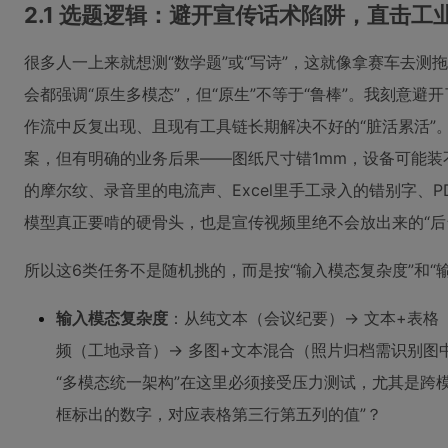
2.1 选题逻辑：避开宣传话术陷阱，直击工
很多人一上来就想测“数学题”或“写诗”，这就像拿赛车去测拖拉机
会都强调“原生多模态”，但“原生”不等于“鲁棒”。我刻意
作流中反复出现、且现有工具链长期解决不好的“脏活累活”
案，但有明确的业务后果——图纸尺寸错1mm，设备可能
的摩尔纹、录音里的电流声、Excel里手工录入的错别字、
模型真正要啃的硬骨头，也是宣传视频里绝不会放出来的“后
所以这6类任务不是随机挑的，而是按“输入模态复杂度”和“
输入模态复杂度
：从纯文本（会议纪要）→ 文本+表格（E
频（工地录音）→ 多图+文本混合（照片归档需识别图中
“多模态统一架构”在这里必须接受压力测试，尤其是跨
框标出的数字，对应表格第三行第五列的值”？