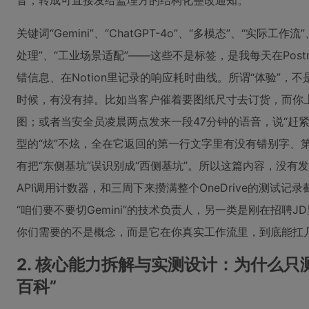
音，转成可直接发给监理方的结构化整改通知。
关键词“Gemini”、“ChatGPT-4o”、“多模态”、“实际工作
处理”、“工业场景适配”——这些不是标签，是我每天在Pos
错信息、在Notion里记录的响应耗时曲线。所谓“体验”
时候，有没有掉。比如当客户催着要图纸尺寸去订货，而你上传
图；或者当安全员凌晨两点发来一段47分钟的语音，说“赶
型的“炫”不炫，全在它返回的第一行文字里有没有错别字、
有把“东侧基坑”误识别成“西侧基坑”。所以这篇内容，没
API调用计数器，和三周下来攒满整个OneDrive的测试
“咱们要不要切Gemini”的技术负责人，另一类是刚在招聘J
你们需要的不是概念，而是它在你真实工作流里，到底能扛
2. 核心能力拆解与实测设计：为什么只
百科”