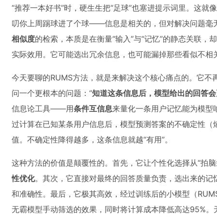
“推荐一本好书”时，硬生生把“足球”也塞进提示词里。这就
叨你上周踢球进了个球——信息是相关的，但对解决问题毫
相似度
的检索，本质是在衡量“输入”与“记忆”的静态关联，
实际效用。它可能选出冗余信息，也可能漏掉那些看似不相关
今天要聊的RUMS方法，就是来解决这个核心痛点的。它不
问一个更根本的问题：“
知道这条信息后，模型给出的回答会
信息论工具——用
条件互信息
来量化一条用户记忆能为模型响
过计算在已知某条用户信息后，模型预测答案的不确定性（
值。不确定性降得越多，这条信息就越“有用”。
这种方法的价值是颠覆性的。首先，它让个性化选择从“拍脑
性优化
。其次，它直接对最终的回答质量负责，选出来的记
和准确性。最后，它极其高效，经过训练后的小模型（RUMS-
无霸模型手动筛选的效果，同时将计算成本降低高达95%。