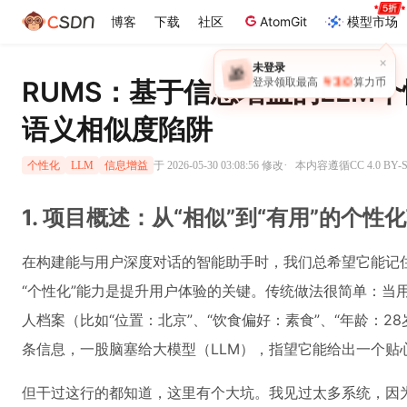
博客
下载
社区
AtomGit
模型市场
×
未登录
🎁
￥30
RUMS：基于信息增益的LLM
登录领取最高
算力币
语义相似度陷阱
·
于 2026-05-30 03:08:56 修改
本内容遵循CC 4.0 BY
个性化
LLM
信息增益
1. 项目概述：从“相似”到“有用”的个性
在构建能与用户深度对话的智能助手时，我们总希望它能记
“个性化”能力是提升用户体验的关键。传统做法很简单：当
人档案（比如“位置：北京”、“饮食偏好：素食”、“年龄：2
条信息，一股脑塞给大模型（LLM），指望它能给出一个贴
但干过这行的都知道，这里有个大坑。我见过太多系统，因为