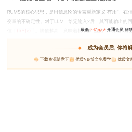
RUMS的核心思想，是用信息论的语言重新定义“有用”。在
变量的不确定性。对于LLM，给定输入x后，其可能输出的
最低
0.47元/天
开通会员,解
值
。熵值越高，意味着模型越“困惑”，可能的回
H(Y|x)
成为会员后, 你将
下载资源随意下
优质VIP博文免费学
优质文