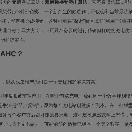
强大的元启发式算法：
双层晚接受爬山算法
。它不像遗传算法那
想带点“怀旧”色彩：一个新产生的候选解，不仅会和当前最优
好，就有机会被接受。这种机制在“探索”新区域和“利用”当前
代理目标引导大方向，下层只在必要时进行精确但耗时的充电优化
性能和稳定性。
AHC？
棘手，以及双层模型为何是一个更优雅的解决方案。
（哪条弧被车辆使用、在哪个节点充电）放在同一个数学规划模
手法是“节点复制”，即为每个充电站创建多个副本。在一些模
服务每个客户前后都可能需要充电。这种建模虽然数学上严谨，
个客户，5个充电站），可能的解的数量已经是一个天文数字，使