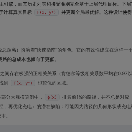
的主引擎，而其历史列表和接受准则完全基于上层代理目标。下层
用于计算真实目标
并更新全局最优解。这种设计使得
F(x, y*)
径总距离）扮演着“快速指南”的角色。它的有效性建立在这样一
绕路的总成本也倾向于更低
。
之间存在极强的正相关关系（肯德尔等级相关系数平均在0.97
找到
也较优的区域。
F(x, y*)
在部分大规模算例中，
排名前1%的路径，并不总是对应
ϕ(x)
路径，再优化充电）的潜在缺陷：可能因为路径的几何形状或充电
成本。