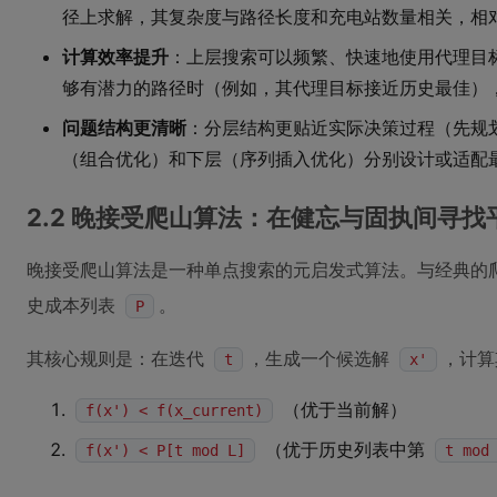
径上求解，其复杂度与路径长度和充电站数量相关，相
计算效率提升
：上层搜索可以频繁、快速地使用代理目
够有潜力的路径时（例如，其代理目标接近历史最佳）
问题结构更清晰
：分层结构更贴近实际决策过程（先规
（组合优化）和下层（序列插入优化）分别设计或适配
2.2 晚接受爬山算法：在健忘与固执间寻找
晚接受爬山算法是一种单点搜索的元启发式算法。与经典的
史成本列表
。
P
其核心规则是：在迭代
，生成一个候选解
，计
t
x'
（优于当前解）
f(x') < f(x_current)
（优于历史列表中第
f(x') < P[t mod L]
t mod