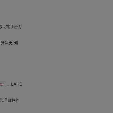
跳出局部最优
算法更“健
。LAHC
x)
代理目标的