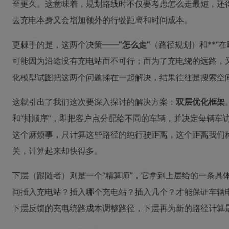
至更久。这意味着，规划路线时不仅要考虑怎么走最短，还得
去充电本身又会增加额外的行驶距离和时间成本。
更棘手的是，这两个决策——
“怎么走”
（路径规划）和**“
可能因为沿途没有充电站而不可行；而为了充电绕的远路，
化模型试图把这两个问题揉在一起解决，结果往往是搜索空
这就引出了我们这次要深入探讨的解决方案：
双层优化框架
和“排顺序”，即把客户点分配给不同的车辆，并决定每辆车
这个麻烦事，只计算这些路径的纯行驶距离，这个距离我们
关，计算起来却快得多。
下层（跟随者）则是一个“精算师”，它拿到上层给的一条具
间插入充电站？插入哪个充电站？插入几个？才能保证车辆
下层反馈的充电绕路成本调整路径，下层再为新的路径计算