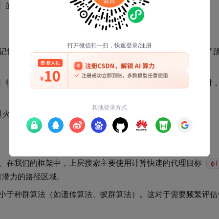
的位置被更新为
。
f(x')
史记忆”中某个时刻的解好，它仍有机会被接受。这为算法提供了
很小时，算法行为接近传统爬山，倾向于利用；
很大时，
L
退火那样设计复杂的降温计划表，实现简单，鲁棒性强。
较。在我们的框架中，上层搜索主要使用计算快速的代理目标
ϕ(
有潜力的路径区域。
远小于种群算法（如遗传算法、蚁群算法）。这对于需要频繁评估