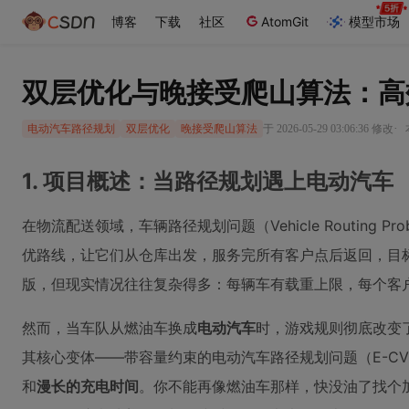
博客
下载
社区
AtomGit
模型市场
双层优化与晚接受爬山算法：高
·
于 2026-05-29 03:06:36 修改
电动汽车路径规划
双层优化
晚接受爬山算法
1. 项目概述：当路径规划遇上电动汽车
在物流配送领域，车辆路径规划问题（Vehicle Routing
优路线，让它们从仓库出发，服务完所有客户点后返回，目标
版，但现实情况往往复杂得多：每辆车有载重上限，每个客
然而，当车队从燃油车换成
电动汽车
时，游戏规则彻底改变了。电动汽
其核心变体——带容量约束的电动汽车路径规划问题（E-CV
和
漫长的充电时间
。你不能再像燃油车那样，快没油了找个