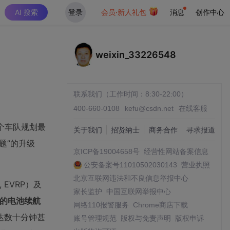
AI 搜索
登录
会员·新人礼包
消息
创作中心
weixin_33226548
联系我们（工作时间：8:30-22:00）
400-660-0108
kefu@csdn.net
在线客服
一个车队规划最
关于我们
招贤纳士
商务合作
寻求报道
题”的升级
京ICP备19004658号
经营性网站备案信息
公安备案号11010502030143
营业执照
北京互联网违法和不良信息举报中心
, EVRP）及
家长监护
中国互联网举报中心
的电池续航
网络110报警服务
Chrome商店下载
达数十分钟甚
账号管理规范
版权与免责声明
版权申诉