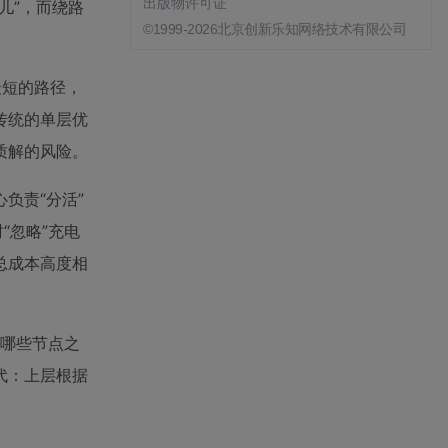
出版物许可证
儿”，而绕路
©1999-2026北京创新乐知网络技术有限公司
最短的路径，
传统的单层优
质解的风险。
负责“分活”
“忽略”充电
总成本高度相
的哪些节点之
代：上层根据