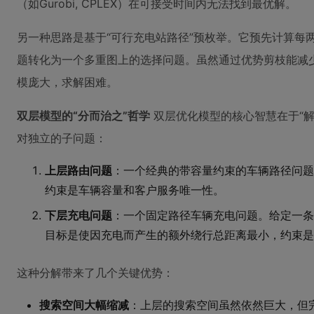
（如Gurobi, CPLEX）在可接受时间内无法找到最优解。
另一种思路是基于“可行充电站路径”预枚举。它预先计算每
题转化为一个多重图上的选择问题。虽然通过优势剪枝能减
模庞大，求解困难。
双层模型的“分而治之”哲学
双层优化模型的核心智慧在于“解
对独立的子问题：
上层路由问题
：一个经典的带容量约束的车辆路径问题
约束是车辆容量和客户服务唯一性。
下层充电问题
：一个固定路径车辆充电问题。给定一条
目标是使因充电而产生的额外绕行总距离最小，约束是
这种分解带来了几个关键优势：
搜索空间大幅缩减
：上层的搜索空间虽然依然巨大，但