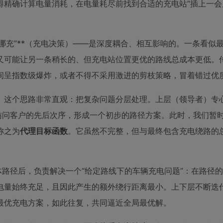
精确计算电量消耗，在电量耗尽前找到合适的充电站“插上一会
在哪充”**（充电决策）——是深度耦合、相互影响的。一条看似
又可能让另一条稍长的、但充电站位置更优的路线总成本更低。
间呈指数级爆炸，或者不得不采用激进的剪枝策略，冒着错过优
。这个思路非常直观：把复杂问题分层处理。上层（领导者）专心
访问客户的先后次序，形成一个初步的路径方案。此时，我们暂时
称之为
代理目标函数
。它虽然不完整，但与最终包含充电绕路的
体路径后，负责解决一个“给定路线下的车辆充电问题”：在路径
电量始终充足，且因此产生的额外绕行距离最小。上下层不断迭
最优充电方案，如此往复，共同逼近全局最优解。