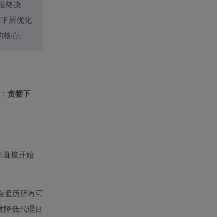
最终决
用下层优化
的核心。
段：
贪婪下
非直接开始
会遍历所有可
度降低代理目