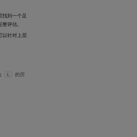
层找到一个足
完整评估。
可以针对上层
为
的历
L