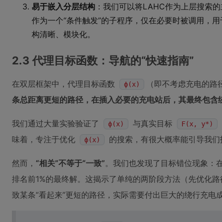
易于嵌入分层结构
：我们可以将LAHC作为上层搜索
作为一个“条件触发”的子程序，仅在必要时被调用，
构清晰、模块化。
2.3 代理目标函数：导航的“快速指南”
在双层框架中，代理目标函数
（即不考虑充电的路
ϕ(x)
条总距离更短的路径，在插入必要的充电站后，其最终包含
我们通过大量实验验证了
与真实目标
ϕ(x)
F(x, y*)
味着，专注于优化
的搜索，有很大概率能引导我们
ϕ(x)
然而，
“相关”不等于“一致”
。我们也发现了目标错位现象：
排名前1%的最终解。这揭示了单纯的两阶段方法（先优化
致某条“看起来”更短的路径，实际需要付出巨大的绕行充电