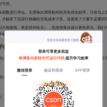
对可控。
标函数进行评估，无需每次调用耗时的充电优化程序。只有当上
，才触发下层进行精确的充电成本计算。这避免了大量不必要的
划大致路线，再安排补给点），也使得算法设计更有章法。我们
最有效的搜索算子。
平衡
爬山法只接受比当前解更好的移动不同，LAHC引入了一个长度
算其成本
。该解被接受，如果满足以下条件之一：
f(x')
个位置记录的成本）
 L