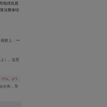
充电优化器
算法整体结
个观察上：
一
以上）。这意
F(x, y*)
站分布，导