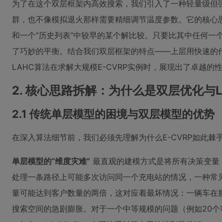
为了在这个双层框架内高效搜索，我们引入了一种轻量级但
群，也不像模拟退火那样需要精细调节温度参数。它的核心思
和一个“历史列表”中较早的某个解比较。只要比其中任何一个
了巧妙的平衡。结合我们双层框架的特点——上层用快速的
LAHC算法在求解大规模E-CVRP实例时，展现出了卓越的
2. 核心思路拆解：为什么是双层优化与L
2.1 传统单层模型的困境与双层模型的优势
在深入算法细节前，我们必须先理解为什么E-CVRP如此
单层模型的“维度灾难”
最直观的建模方式是将所有决策变量
处理一条路径上可能多次访问同一个充电站的情况，一种常见
量可能达到客户数量的两倍，这对应着最坏情况：一辆车在
搜索空间的急剧膨胀。对于一个中等规模的问题（例如20