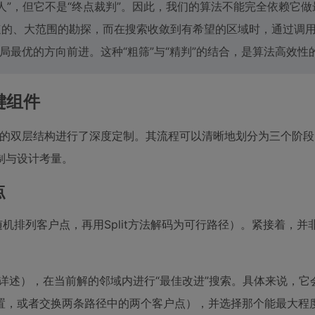
人”，但它不是“终点裁判”。因此，我们的算法不能完全依赖它做
的、大范围的勘探，而在搜索收敛到有希望的区域时，通过调
局最优的方向前进。这种“粗筛”与“精判”的结合，是算法高效性
键组件
VRP的双层结构进行了深度定制。其流程可以清晰地划分为三个阶
制与设计考量。
点
机排列客户点，再用Split方法解码为可行路径）。紧接着，并
详述），在当前解的邻域内进行“最佳改进”搜索。具体来说，它
置，或者交换两条路径中的两个客户点），并选择那个能最大程