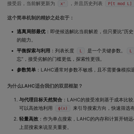
接受后，当前解更新为
，并且历史列表
x'
P[t mod L]
这个简单机制的精妙之处在于：
逃离局部最优
：即使候选解比当前解差，但只要比“历
的能力。
平衡探索与利用
：列表长度
是一个关键参数。
L
L
忘”，接受劣解的门槛更低，探索性更强。
参数简单
：LAHC通常对参数不敏感，且不需要像模拟
为什么LAHC适合我们的双层框架？
与代理目标天然契合
：LAHC的接受准则基于成本比
可以高效地利用
来引导搜索方向，快速筛选
ϕ(x)
轻量高效
：作为单点搜索，LAHC的内存和计算开销
上层搜索来说至关重要。