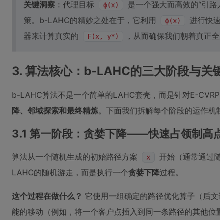
关键洞察
：代理目标
是一个强大而高效的“引路
ϕ(x)
策。b-LAHC的精妙之处在于，它利用
进行快速
ϕ(x)
器来计算真实的
，从而确保我们朝着真正全
F(x, y*)
3. 算法核心：b-LAHC的三大阶段与关
b-LAHC算法不是一个简单的LAHC套壳，而是针对E-C
降、邻域探索和最终精炼
。下面我们拆解每个阶段的运作机
3.1 第一阶段：贪婪下降——快速占领制高
算法从一个随机生成的初始路径方案
开始（通常通过随
x
LAHC的随机游走，而是执行一个
贪婪下降
过程。
这个过程在做什么？
它使用一组确定的路径优化算子（后文
能的移动（例如，将一个客户点插入到同一条路径的其他位