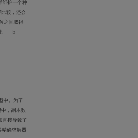
样维护一个种
解比较，还会
好解之间取得
——b-
型中。为了
型中，副本数
却直接导致了
得精确求解器