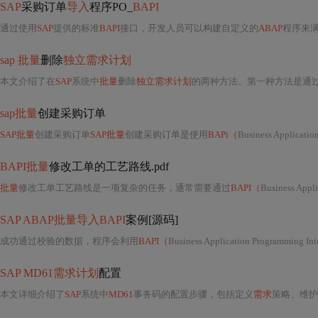
SAP
采购订单
导入
程序PO_
BAPI
通过使用
SAP
提供的标准
BAPI
接口，开发人员可以构建自定义的
ABAP
程序来
sap 批量
删除
独立需求计划
本文介绍了在
SAP
系统中
批量
删除
独立需求计划
的两种方法。第一种方法是通
sap批量
创建采购订单
SAP批量
创建采购订单
SAP批量
创建采购订单是使用
BAPi（
Business Applicatio
BAPI批量
修改工单的工艺路线.pdf
批量
修改工单工艺路线是一项复杂的任务，通常需要通过
BAPI（
Business Appli
SAP ABAP批量导入BAPI
案例[源码]
成功通过校验的数据，程序会利用
BAPI（
Business Application Programming Int
SAP MD61需求计划
配置
本文详细介绍了
SAP
系统中
MD61
事务码的配置步骤，包括定义
需求
策略、维护