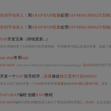
告别手动录入！
用
ABAP BAPI批量
处理
SAP MD61/MD62计划
告别手动录入！
用
ABAP BAPI批量
处理
SAP MD61/MD62计划
SAP
开发宝典（持续更新...）
本文详细列举了
SAP
系统中的关键表格、常用事务代码以及系统变量，涵盖了物料主数据、库存、采购、销售、生产、财务管理等多个模块。同时，介绍了常见的系统
sap abap
常用
bapi
SAP ABAP（
Advanced Business Application Programming
）
是
SAP
系统中用于开
开发一个
SAP
批导程序，
批量
修改
独立需求计划(MD62)
本文介绍了如何开发一个
SAP
批导程序来
批量
修改
MD62独立需求计划
。首先，
SAP ABAP
编程 创建
BAPI
教程
SAP ABAP
编程中的
BAPI
教程深入探讨了商业应用程序接口
（BAPI）
在企业资