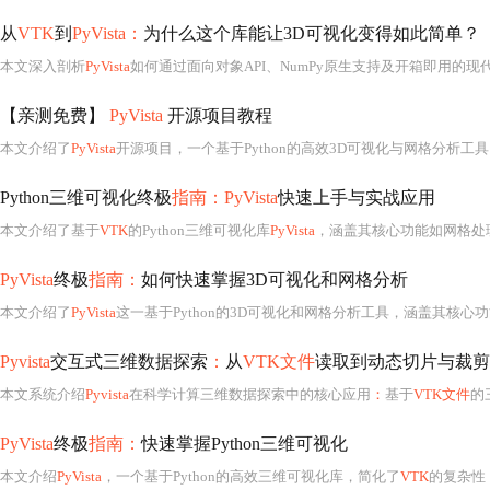
从
VTK
到
PyVista：
为什么这个库能让3D可视化变得如此简单？
本文深入剖析
PyVista
如何通过面向对象API、NumPy原生支持及开箱即用的
【亲测免费】
PyVista
开源项目教程
本文介绍了
PyVista
开源项目，一个基于Python的高效3D可视化与网格分析工
Python三维可视化终极
指南：PyVista
快速上手与实战应用
本文介绍了基于
VTK
的Python三维可视化库
PyVista
，涵盖其核心功能如网格处理、渲染效果与交互操作，并提供安装配置、实
PyVista
终极
指南：
如何快速掌握3D可视化和网格分析
本文介绍了
PyVista
这一基于Python的3D可视化和网格分析工具，涵盖其核心功能如数据加载、过滤器系统、绘图及体积渲染，并展示
Pyvista
交互式三维数据探索
：
从
VTK文件
读取到动态切片与裁剪
本文系统介绍
Pyvista
在科学计算三维数据探索中的核心应用
：
基于
VTK文件
的三维网格与标量场加
PyVista
终极
指南：
快速掌握Python三维可视化
本文介绍
PyVista
，一个基于Python的高效三维可视化库，简化了
VTK
的复杂性，适用于科学计算