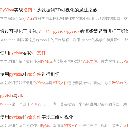
PyVista
实战
指南：
从数据到3D可视化的魔法之旅
本文系统介绍
PyVista
在科学与工程3D可视化中的核心应用，涵盖数据加载、交互式渲染、医疗影像切片、工程仿真场可视化、磁场线绘制、智能网
通过可视化工具包(
VTK) - pyvista/pyvista
的流线型界面进行三维
3DPython"则表示这是Python中的三维编程，利用Python的易读性和灵活性，
使用
pyvista
读取
vtk文件
本文详细介绍了如何使用
PyVista
库读取不同格式的
VTK文件
。首先解释了
PyVis
使用
pyvista
对
vtk文件
进行剖切
本文介绍了如何使用
PyVista
库对
VTK文件
进行剖切操作。首先回顾了
PyVista
的
pyvista
与
vtk
PyVista
是一个基于
VTK
的Python库，旨在提供一个高级且用户友好的界面，用于创建
使用
pyvista
和
vtk文件
实现三维可视化
本文详细介绍了如何使用
PyVista
库加载
VTK文件
并进行三维可视化。首先导入