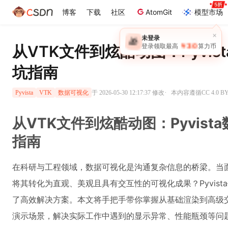
博客
下载
社区
AtomGit
模型市场
×
未登录
🎁
￥30
从VTK文件到炫酷动图：Pyvi
登录领取最高
算力币
坑指南
·
于 2026-05-30 12:17:37 修改
本内容遵循CC 4.0 
Pyvista
VTK
数据可视化
从VTK文件到炫酷动图：Pyvis
指南
在科研与工程领域，数据可视化是沟通复杂信息的桥梁。当面
将其转化为直观、美观且具有交互性的可视化成果？Pyvista
了高效解决方案。本文将手把手带你掌握从基础渲染到高级
演示场景，解决实际工作中遇到的显示异常、性能瓶颈等问