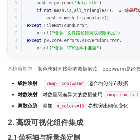
3
    mesh = pv.read(
'data.vtk'
)
4
if
not
 mesh.is_all_triangles():  
# 确保网
5
        mesh = mesh.triangulate()
6
except
 FileNotFoundError:
7
print
(
"错误：文件路径错误或权限不足"
)
8
except
 pv.core.errors.VTKVersionError:
9
print
(
"错误：VTK版本不兼容"
)
基础渲染中，颜色映射直接影响数据解读。coolwarm是
线性映射
：
适合均匀分布数据
cmap="coolwarm"
对数映射
：对数量级差异大的数据使用
cmap_limits=(
离散色阶
：添加
参数突出阈值变化
n_colors=10
2. 高级可视化组件集成
2.1 坐标轴与标量条定制