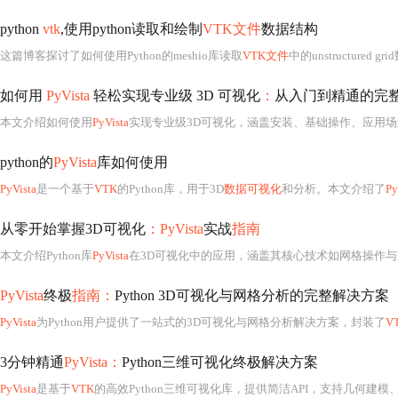
python
vtk
,使用python读取和绘制
VTK文件
数据结构
这篇博客探讨了如何使用Python的meshio库读取
VTK文件
中的unstructured g
如何用
PyVista
轻松实现专业级 3D 可视化
：
从入门到精通的完
本文介绍如何使用
PyVista
实现专业级3D可视化，涵盖安装、基础操作、应用
python的
PyVista
库如何使用
PyVista
是一个基于
VTK
的Python库，用于3D
数据可视化
和分析。本文介绍了
Py
从零开始掌握3D可视化
：PyVista
实战
指南
本文介绍Python库
PyVista
在3D可视化中的应用，涵盖其核心技术如网格操作与交互式渲染，典型应用场景包括地质、医学和工
PyVista
终极
指南：
Python 3D可视化与网格分析的完整解决方案
PyVista
为Python用户提供了一站式的3D可视化与网格分析解决方案，封装了
V
3分钟精通
PyVista：
Python三维可视化终极解决方案
PyVista
是基于
VTK
的高效Python三维可视化库，提供简洁API，支持几何建模