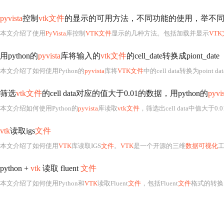
pyvista
控制
vtk文件
的显示的可用方法，不同功能的使用，举不
本文介绍了使用
PyVista
库控制
VTK文件
显示的几种方法。包括加载并显示
VT
用python的
pyvista
库将输入的
vtk文件
的cell_date转换成piont_date
本文介绍了如何使用Python的
pyvista
库将
VTK文件
中的cell data转换为poi
筛选
vtk文件
的cell data对应的值大于0.01的数据，用python的
pyvi
本文介绍如何使用Python的
pyvista
库读取
vtk文件
，筛选出cell data中值大于0.
vtk
读取igs
文件
本文介绍了如何使用
VTK
库读取IGS
文件
。
VTK
是一个开源的三维
数据可视化
python +
vtk
读取 fluent
文件
本文介绍了如何使用Python和
VTK
读取Fluent
文件
，包括Fluent
文件
格式的转换、使用第三方库直