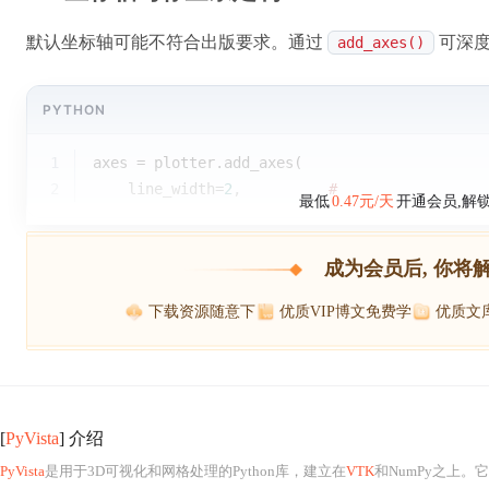
默认坐标轴可能不符合出版要求。通过
可深
add_axes()
PYTHON
1
axes = plotter.add_axes(
2
    line_width=
2
,          
# 
最低
0.47元/天
开通会员,解
成为会员后, 你将
下载资源随意下
优质VIP博文免费学
优质文
[
PyVista
] 介绍
PyVista
是用于3D可视化和网格处理的Python库，建立在
VTK
和NumPy之上