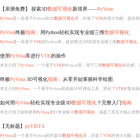
【亲测免费】 探索3D
数据可视化
新境界——
PyVista
PyVista
是一款基于Python的3D
数据可视化
库，封装了
VTK
的强大功能，提供简洁的
PyVista
终极
指南：
用Python轻松实现专业级三维
数据可视化
PyVista
是一款基于
VTK
的Python库，提供简洁API实现专业级三维
数据可视化
。支持
使用
PyVista
库进行
VTK
的操作
本文介绍了
PyVista
，一个基于
VTK
的Python库，用于三维
数据可视化
和分析。通过示例，
终极
PyVista
3D可视化
指南：
从零开始掌握科学绘图
本文介绍
PyVista
，一个基于Python的高效3D可视化工具，简化了
VTK
的复杂操
如何用
PyVista
轻松实现专业级3D
数据可视化
？完整入门
指南
本文介绍了如何使用
PyVista
进行专业级3D
数据可视化
，涵盖了其五大核心优势、快
【无标题】
pyVISTA
PyVista
是一个基于Python的开源3D
数据可视化
库，封装了
VTK
的强大功能，提供简