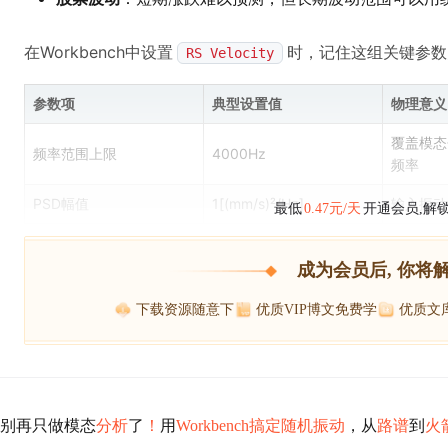
在Workbench中设置
时，记住这组关键参数
RS Velocity
参数项
典型设置值
物理意义
覆盖模态
频率范围上限
4000Hz
频率
PSD幅值
1[(mm/s)²/Hz]
输入振动
最低
0.47元/天
开通会员,解
成为会员后, 你将
下载资源随意下
优质VIP博文免费学
优质文
别再只做模态
分析
了
！
用
Workbench搞定随机振动
，从
路谱
到
火