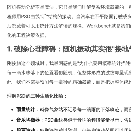
随机振动分析不是魔法，它只是我们理解复杂环境载荷的一
程师用PSD曲线"听"结构的振动。当汽车在不平路面行驶
后都藏着可以用统计方法解读的规律。Workbench就是
化的工程决策依据。
1. 破除心理障碍：随机振动其实很"接地
刚接触这个领域时，我最困惑的是"为什么要用概率统计描述
每一滴水珠落下的位置看似随机，但整体形成的波纹却呈现
此，我们不需要预测每一毫秒的精确载荷，而是把握整体统
理解PSD的三种生活化比喻
：
雨量统计
：就像气象站不记录每一滴雨的下落轨迹，而
音乐均衡器
：PSD曲线类似于音响的频段能量显示，告
股票波动
：短期涨跌难以预测，但长期波动范围可以用