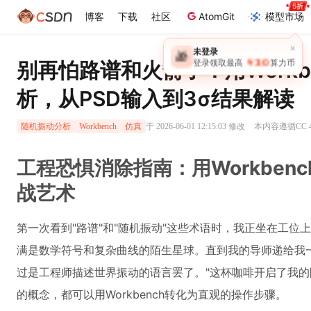
博客
下载
社区
AtomGit
模型市场
×
未登录
🎁
￥30
别再怕路谱和火箭了！用Workb
登录领取最高
算力币
析，从PSD输入到3σ结果解读
·
于 2026-06-01 12:15:03 修改
本内容遵循CC 4
随机振动分析
Workbench
仿真
工程恐惧消除指南：用Workben
战艺术
第一次看到"路谱"和"随机振动"这些术语时，我正坐在工
满是数学符号和复杂曲线的陌生星球。直到我的导师递给我
过是工程师描述世界振动的语言罢了。"这杯咖啡开启了我
的概念，都可以用Workbench转化为直观的操作步骤。