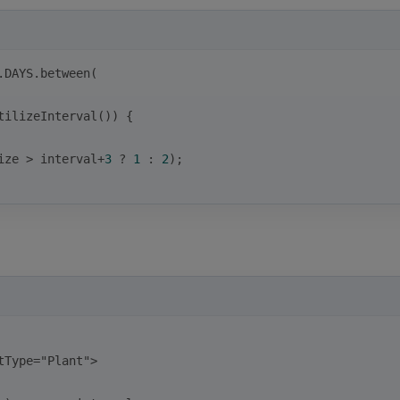
.DAYS.between(
tilizeInterval()) {
ize > interval+
3
 ? 
1
 : 
2
);
tType
=
"Plant"
>