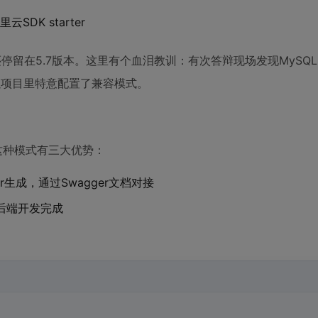
DK starter
还停留在5.7版本。这里有个血泪教训：有次答辩现场发现MySQL8
库，所以项目里特意配置了兼容模式。
这种模式有三大优势：
alizr生成，通过Swagger文档对接
等后端开发完成