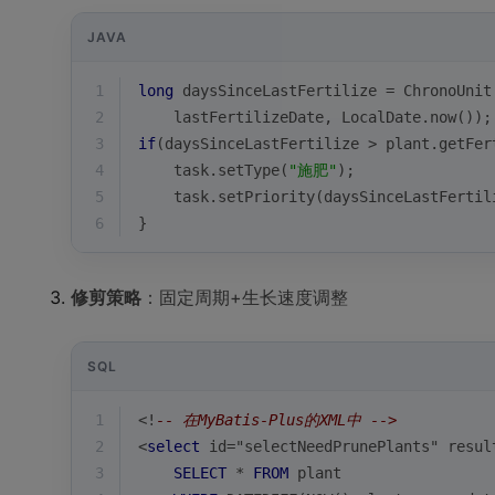
JAVA
1
long
 daysSinceLastFertilize = ChronoUnit
2
    lastFertilizeDate, LocalDate.now());
3
if
(daysSinceLastFertilize > plant.getFer
4
    task.setType(
"施肥"
);
5
    task.setPriority(daysSinceLastFertil
6
}
修剪策略
：固定周期+生长速度调整
SQL
1
<
!
-- 在MyBatis-Plus的XML中 -->
2
<
select
 id
=
"selectNeedPrunePlants" resul
3
SELECT
*
FROM
 plant 