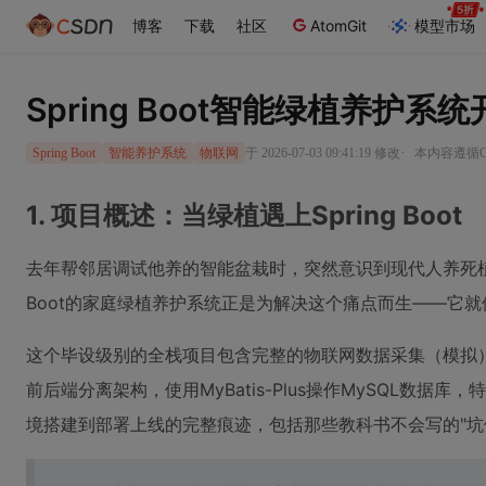
博客
下载
社区
AtomGit
模型市场
Spring Boot智能绿植养护系
·
于 2026-07-03 09:41:19 修改
本内容遵循CC
Spring Boot
智能养护系统
物联网
1. 项目概述：当绿植遇上Spring Boot
去年帮邻居调试他养的智能盆栽时，突然意识到现代人养死植
Boot的家庭绿植养护系统正是为解决这个痛点而生——它
这个毕设级别的全栈项目包含完整的物联网数据采集（模拟）、养
前后端分离架构，使用MyBatis-Plus操作MySQL
境搭建到部署上线的完整痕迹，包括那些教科书不会写的"坑