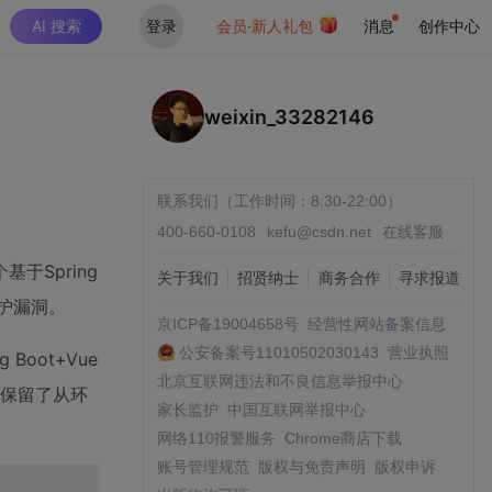
AI 搜索
登录
会员·新人礼包
消息
创作中心
weixin_33282146
联系我们（工作时间：8:30-22:00）
400-660-0108
kefu@csdn.net
在线客服
Spring
关于我们
招贤纳士
商务合作
寻求报道
护漏洞。
京ICP备19004658号
经营性网站备案信息
公安备案号11010502030143
营业执照
oot+Vue
北京互联网违法和不良信息举报中心
意保留了从环
家长监护
中国互联网举报中心
网络110报警服务
Chrome商店下载
账号管理规范
版权与免责声明
版权申诉