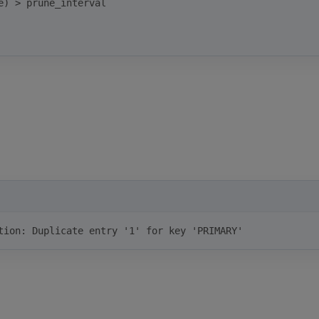
e) 
>
 prune_interval
tion: Duplicate entry '1' for key 'PRIMARY'