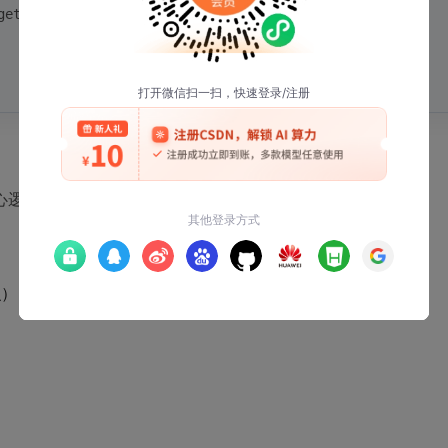
getId(), 
"土壤过干"
);
TaskGenerator类中：
识）