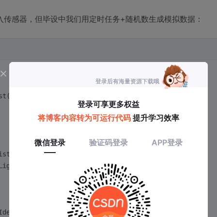
入传感器，但毕设中我们用定时任务+随机数生成模拟数据：
st(
null
);
isture() * (
0.9
 + 
0.2
*Math.random()));
Light() * (
0.8
 + 
0.4
*Math.random()));
IdealMoisture()*
0.7
) {