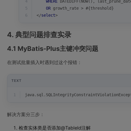
4
WHERE
 DATEDIFF(NOW(), last_prune_dat
5
OR
 growth_rate 
>
 #{threshold}
6
<
/
select
>
4. 典型问题排查实录
4.1 MyBatis-Plus主键冲突问题
在测试批量插入时遇到过这个报错：
TEXT
1
java.sql.SQLIntegrityConstraintViolationExcep
解决方案分三步：
检查实体类是否添加@TableId注解