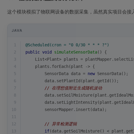
这个模块模拟了物联网设备的数据采集，虽然真实项目会接
JAVA
1
@Scheduled(cron = "0 0/30 * * * ?")
2
public
void
simulateSensorData
()
{
3
    List<Plant> plants = plantMapper.selectLi
4
    plants.forEach(plant -> {
5
        SensorData data = 
new
 SensorData();
6
        data.setPlantId(plant.getId());
7
// 在理想值附近生成随机波动
8
        data.setSoilMoisture(plant.getIdealMo
9
        data.setLightIntensity(plant.getIdeal
10
        sensorMapper.insert(data);
11
12
// 异常检测逻辑
13
if
(data.getSoilMoisture() < plant.get