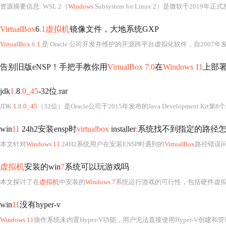
资源摘要信息
:
WSL 2（
Windows
Subsystem for Linux 2）是微软于2019年正
VirtualBox
6
.1虚拟机
镜像文件，大地系统GXP
VirtualBox
6
.1
是 Oracle 公司开发并维护的开源跨平台虚拟化软件，自2007年发布以来，凭
告别旧版eNSP！手把手教你用
VirtualBox 7.0
在
Windows 11
上部署
jdk
1.
8
.0_45
-32位
.
rar
JDK
1.
8
.0_45
（32位）是Oracle公司于2015年发布的Java Development Kit第8个主要版本中的一个具体更新版本，属于Java SE 8（Java Platform, Standard Edition 8）生态体
win
11
24h2安装ensp时
virtualbox
installer
:
系统找不到指定的路径
本文针对
Windows 11
24H2系统用户在安装ENSP时遇到的
VirtualBox
路径错误问题，提供了一系列解决方案。包括检查安
虚拟机
安装的win
7
系统可以玩游戏吗
本文探讨了在
虚拟机
中安装的
Windows 7
系统运行游戏的可行性，包括硬件虚拟化支持、图形加速能力、系统资源分配等
win
11
没有hyper-v
Windows 11
操作系统未内置Hyper-V功能，用户无法直接使用Hyper-V创建和管