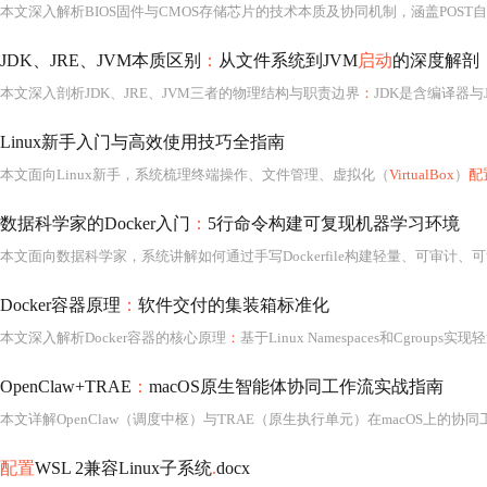
本文深入解析BIOS固件与CMOS存储芯片的技术本质及协同机制，涵盖POST
JDK、JRE、JVM本质区别
：
从文件系统到JVM
启动
的深度解剖
本文深入剖析JDK、JRE、JVM三者的物理结构与职责边界
：
JDK是含编译器与JVM的全功能开发工作站；JRE已演变为逻辑概念，指代运行时API规范而非独立安
Linux新手入门与高效使用技巧全指南
本文面向Linux新手，系统梳理终端操作、文件管理、虚拟化（
VirtualBox
）
配
数据科学家的Docker入门
：
5行命令构建可复现机器学习环境
Docker容器原理
：
软件交付的集装箱标准化
本文深入解析Docker容器的核心原理
：
基于Linux Namespaces和Cgroups实现轻量级进程隔离，通过镜像分层与写时复制
OpenClaw+TRAE
：
macOS原生智能体协同工作流实战指南
配置
WSL 2兼容Linux子系统
.
docx