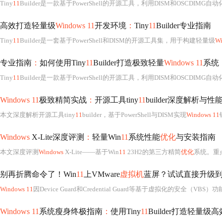
Tiny
11
Builder是一款基于PowerShell的开源工具，利用DISM和OSCDIMG自
高效打造轻量级
Windows 11
开发环境
：
Tiny
11
Builder专业指南
Tiny
11
Builder是一套基于PowerShell和DISM的开源工具集，用于构建轻量级
Wi
专业指南
：
如何使用Tiny
11
Builder打造极致轻量
Windows 11
系统
Tiny
11
Builder是一款基于PowerShell的开源工具，利用DISM和OSCDIMG自
Windows 11
极致精简实战
：
开源工具tiny
11
builder深度解析与性
本文深度解析开源工具tiny
11
builder，基于PowerShell与DISM实现
Windows 11
Windows
X-Lite深度评测
：
轻量Win
11
系统性能
优化
与安装指南
本文深度评测
Windows
X-Lite——基于Win
11
23H2的第三方精简
优化
系统。重点分
别再折腾命令了！Win
11
上VMware
虚拟机
蓝屏？试试直接升级到VMw
Windows 11
因Device Guard和Credential Guard等基于虚拟化的安全（VBS）功能，常导致VMware旧版本蓝屏。VMware 17 Pr
Windows 11
系统瘦身终极指南
：
使用Tiny
11
Builder打造轻量级