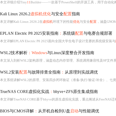
本文详细介绍Tiny
11
Builder——一款基于PowerShell的开源工具，用于自动
Kali Linux 2026.2
虚拟机优化
与安全
配置
指南
本文详解Kali Linux 2026.2在
虚拟机
环境下的性能
优化
与安全
配置
，涵盖GNOME
EPLAN Electric P8 2025安装指南
：
系统级
配置
与电赛合规部署
本文详解EPLAN Electric P8 2025面向全国大学生电子设计竞赛的系统级安装与
WSL2技术解析
：Windows
与Linux深度整合开发指南
WSL2安装
配置
与故障排查全指南
：
从原理到实战调优
TrueNAS CORE虚拟化实战
：
bhyve+ZFS原生集成指南
本文详解TrueNAS CORE基于bhyve的原生虚拟化实践，重点阐述从FreeNAS迁
BIOS与CMOS详解
：
从开机自检到U盘
启动
与性能调优