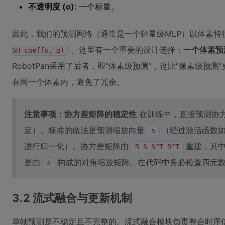
不透明度 (α)
: 一个标量。
因此，我们的预测网络（通常是一个轻量级MLP）以体素特
。这里有一个重要的设计选择：
一个体素预
SH_coeffs, α)
RobotPan采用了后者，即“体素级预测”，这比“像素级预
在同一个体素内，避免了冗余。
注意事项：协方差矩阵的稳定性
在训练中，直接预测协
定）。标准的做法是预测缩放向量
（经过激活函数如
s
进行归一化）。协方差矩阵由
重建，其
R S S^T R^T
是由
构成的对角缩放矩阵。在代码中务必检查四元
s
3.2 流式融合与更新机制
单帧预测是不稳定且不完整的。流式融合模块负责整合时序