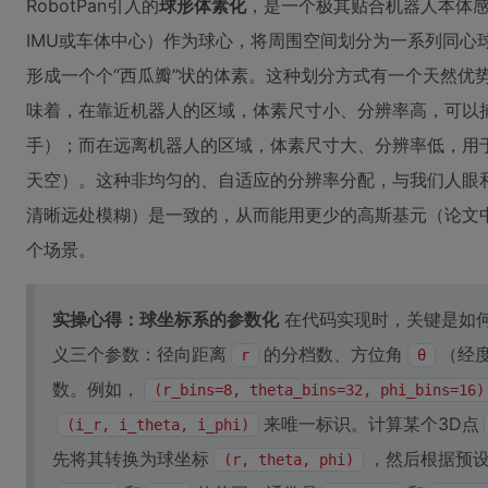
RobotPan引入的
球形体素化
，是一个极其贴合机器人本体
IMU或车体中心）作为球心，将周围空间划分为一系列同心
形成一个个“西瓜瓣”状的体素。这种划分方式有一个天然优
味着，在靠近机器人的区域，体素尺寸小、分辨率高，可以
手）；而在远离机器人的区域，体素尺寸大、分辨率低，用
天空）。这种非均匀的、自适应的分辨率分配，与我们人眼
清晰远处模糊）是一致的，从而能用更少的高斯基元（论文中从
个场景。
实操心得：球坐标系的参数化
在代码实现时，关键是如
义三个参数：径向距离
的分档数、方位角
（经
r
θ
数。例如，
(r_bins=8, theta_bins=32, phi_bins=16)
来唯一标识。计算某个3D点
(i_r, i_theta, i_phi)
先将其转换为球坐标
，然后根据预
(r, theta, phi)