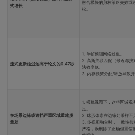
融合模块的剪枝策略失效或
式增长
松。
1. 单帧预测网络过重。
2. 高斯关联匹配（最近邻搜
流式更新延迟远高于论文的0.47秒
法效率低。
3. 内存频繁分配/释放导致
1. 稀疏视图下，这些区域观
足。
在场景边缘或遮挡严重区域重建质
2. 球形体素在边缘处采样不
量差
3. 多视图融合时，一致性检
严格，误删除了正确但置信