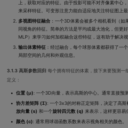
上，获取对应的特征。由于投影可能不对齐像素中心，
来采样特征。可变形注意力能自适应地关注特征图上最
多视图特征融合
：一个3D体素会被多个相机看到（如
同视角的特征。简单的方法是平均或最大池化，但更好
MLP）来学习如何加权融合这些特征，这有助于解决
输出体素特征
：经过融合，每个球形体素都获得了一个
局部空间的几何和外观信息。
3.1.3 高斯参数回归
每个拥有特征的体素，接下来要预测一组
定义：
位置 (μ)
: 一个3D向量，表示高斯的中心。通常直接
协方差矩阵 (Σ)
: 一个3x3的对称正定矩阵，决定了高
放向量 (s)
和一个
旋转四元数 (q)
来表示，这样更容易
颜色 (c)
: 通常用球谐函数系数来表示视角相关的颜色。