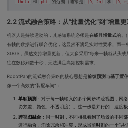
和
的范围（通常是
和
theta
phi
[0, 2π]
[0, π
2.2 流式融合策略：从“批量优化”到“增量更
机器人是持续运动的，其感知系统必须是
在线
且
增量式
的。
有帧的数据进行联合优化，这显然不满足实时性要求。而一些在
3DGS，虽然支持增量更新，但大多采用“每来一帧就从头
往在数秒到数十秒，无法满足高频控制需求。
RobotPan的流式融合策略的核心思想是
前馈预测
与
基于置
像一个高效的“装配车间”：
单帧预测
：对于每一帧输入的多个同步稀疏视图，网络
协方差、颜色、不透明度）。这一步是并行的，速度极
跨视图融合
：同一时刻，不同相机看到了场景的不同部
进行融合，消除冗余和冲突，形成当前时刻的一个“共