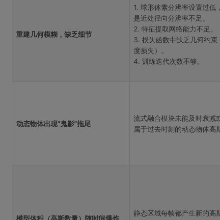
1. 球形体素分辨率设置过低
是近处径向分辨率不足。
2. 特征提取网络能力不足。
重建几何模糊，缺乏细节
3. 损失函数中缺乏几何约束
度损失）。
4. 训练迭代次数不够。
流式融合模块未能及时衰减
动态物体出现“鬼影”拖尾
属于过去时刻的动态物体高
静态区域每帧都产生新的高
模型体积（高斯数量）随时间爆炸