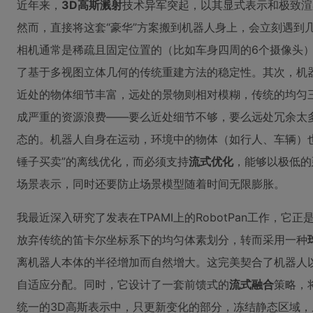
近年来，
3D高斯溅射
技术异军突起，以其显式表示和极致渲
然而，直接将这套“豪华”方案搬到机器人身上，会立刻遇到
相机通常是稀疏且固定位置的（比如车身四周的6个摄像头
了基于多视图立体几何的传统重建方法的稳定性。其次，机
近处的物体细节丰富，远处的景物则相对模糊，传统的均匀
成严重的资源浪费——要么近处细节不够，要么远处冗余太
态的。机器人自身在运动，环境中的物体（如行人、车辆）
锤子买卖”的离线优化，而必须支持
流式优化
，能够以极低的
场景表示，同时还要防止场景模型随着时间无限膨胀。
我最近深入研究了发表在TPAMI上的RobotPan工作，
放弃传统的笛卡尔坐标系下的均匀体素划分，转而采用一种
离机器人本体的半径增加而自然增大。这完美契合了机器人
自适应分配。同时，它设计了一套前馈式的
流式融合
策略，
统一的3D高斯表示中，只更新变化的部分，冻结静态区域