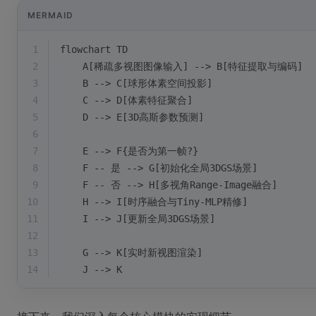
MERMAID
1
flowchart TD
2
    A[稀疏多视图图像输入] --> B[特征提取与编码]
3
    B --> C[球形体素空间投影]
4
    C --> D[体素特征聚合]
5
    D --> E[3D高斯参数预测]
6
7
    E --> F{是否为第一帧?}
8
    F -- 是 --> G[初始化全局3DGS场景]
9
    F -- 否 --> H[多视角Range-Image融合]
10
    H --> I[时序融合与Tiny-MLP精修]
11
    I --> J[更新全局3DGS场景]
12
13
    G --> K[实时新视图渲染]
14
    J --> K