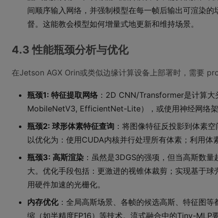
间顺序输入网络，并强制模型在每一帧后输出可渲染的
督。这能教会模型如何增量式地更新和维持场景。
4.3 性能瓶颈分析与优化
在Jetson AGX Orin或类似边缘计算设备上部署时，需要 profili
瓶颈1: 特征提取网络
：2D CNN/Transformer
MobileNetV3, EfficientNet-Lite），或
瓶颈2: 球形体素特征查询
：将图像特征反投影到体素空
以优化为：使用CUDA内核并行处理所有体素；利用体
瓶颈3: 高斯渲染
：虽然是3DGS的强项，但当高斯数量
大。优化手段包括：更激进的视锥体裁剪；实现基于球壳
用硬件加速的光栅化。
内存优化
：全局高斯场景、各帧的候选高斯、特征图等
缩（如半精度FP16）等技术。流式融合中的Tiny-MLP