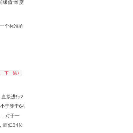
前缀值”维度
成一个标准的
， 下一跳)
位，直接进行2
小于等于64
如，对于一
，而低64位