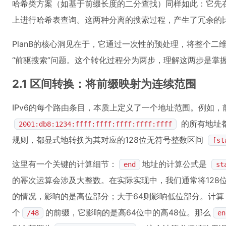
哈希类方案（如基于前缀长度的二分查找）同样如此：它先在
上进行哈希表查询。这两种分离的搜索过程，产生了冗余的
PlanB的核心洞见在于，它通过一次性的预处理，将整个二
“前驱搜索”问题。这个转化过程分为两步，理解这两步是掌握P
2.1 区间转换：将前缀映射为连续范围
IPv6的每个路由条目，本质上定义了一个地址范围。例如，
的所有地址都
2001:db8:1234:ffff:ffff:ffff:ffff:ffff
规则，都显式地转换为其对应的128位无符号整数区间
[st
这里有一个关键的计算细节：
地址的计算公式是
end
st
的幂次运算会涉及大整数。在实际实现中，我们通常将128
的情况，影响的是高位部分；大于64则影响低位部分。计算
个
的前缀，它影响的是高64位中的高48位。那么
/48
en