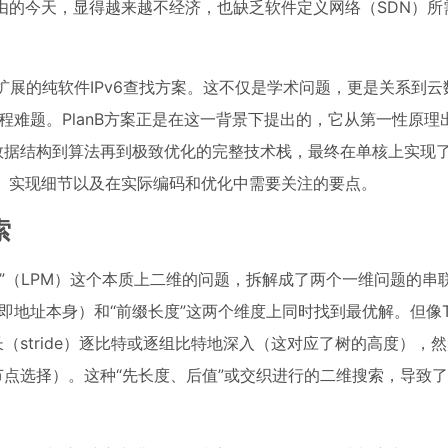
路由的今天，显得越来越不经济，也缺乏软件定义网络（SDN）所
扩展的纯软件IPv6查找方案。这不仅是学术问题，更是关系到云
程难题。PlanB方案正是在这一背景下提出的，它从第一性原理
数据结构到算法再到极致优化的完整技术栈，最终在单核上实现
路、实现细节以及在实际编码和优化中需要关注的要点。
索
配”（LPM）这个本质上二维的问题，拆解成了两个一维问题的串
即地址本身）和“前缀长度”这两个维度上同时找到最优解。但像Tr
（stride）逐比特或逐组比特地深入（这对应了树的高度），
节点选择）。这种“先长度、后值”或交织进行的二维搜索，导致