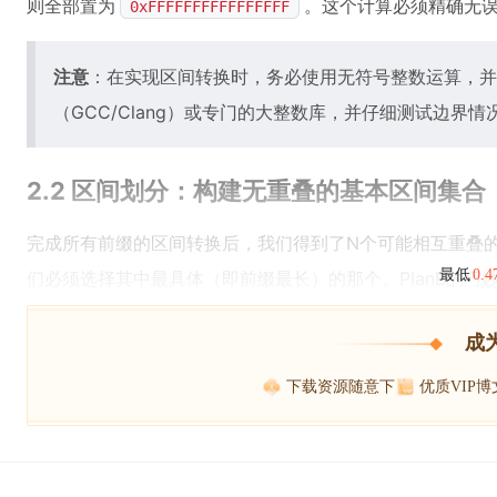
则全部置为
。这个计算必须精确无
0xFFFFFFFFFFFFFFFF
注意
：在实现区间转换时，务必使用无符号整数运算，并
（GCC/Clang）或专门的大整数库，并仔细测试边界情
2.2 区间划分：构建无重叠的基本区间集合
完成所有前缀的区间转换后，我们得到了N个可能相互重叠的
最低
0.
们必须选择其中最具体（即前缀最长）的那个。PlanB的
成
下载资源随意下
优质VIP