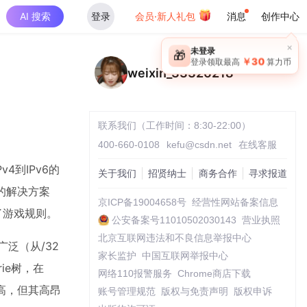
AI 搜索
登录
会员·新人礼包
消息
创作中心
×
未登录
🎁
￥30
登录领取最高
算力币
weixin_33326218
联系我们（工作时间：8:30-22:00）
400-660-0108
kefu@csdn.net
在线客服
4到IPv6的
关于我们
招贤纳士
商务合作
寻求报道
的解决方案
京ICP备19004658号
经营性网站备案信息
了游戏规则。
公安备案号11010502030143
营业执照
北京互联网违法和不良信息举报中心
广泛（从/32
家长监护
中国互联网举报中心
ie树，在
网络110报警服务
Chrome商店下载
高，但其高昂
账号管理规范
版权与免责声明
版权申诉