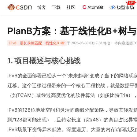
博客
下载
社区
AtomGit
模型市场
PlanB方案：基于线性化B+树与
·
于 2026-05-30 03:17:38 修改
本内容遵循CC 
IPv6
最长前缀匹配
线性化B+树
1. 项目概述与核心挑战
IPv6的全面部署已经从一个“未来趋势”变成了当下的网络现
迁移。这个迁移过程带来的一个核心工程挑战，就是数据平面
（如TCAM）或经过高度优化的软件算法（如多比特Trie
IPv6的128位地址空间和灵活的前缀分配策略，导致其转发信
到/128都可能出现），且特定长度（如/48）的条目占比异
IPv6场景下变得异常低效。深度遍历、大量的内存访问以