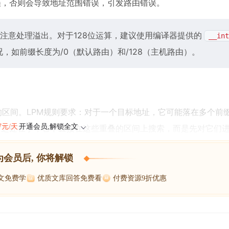
误，否则会导致地址范围错误，引发路由错误。
注意处理溢出。对于128位运算，建议使用编译器提供的
__int
况，如前缀长度为/0（默认路由）和/128（主机路由）。
区间。LPM规则要求：对于一个目标地址，它可能落在多个前
47元/天
开通会员,解锁全文
巧妙之处在于，它不直接在这些重叠的区间上搜索，而是先对它们
为会员后, 你将解锁
博文免费学
优质文库回答免费看
付费资源9折优惠