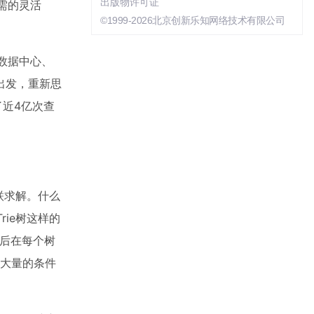
出版物许可证
需的灵活
©1999-2026北京创新乐知网络技术有限公司
数据中心、
出发，重新思
了近4亿次查
联求解。什么
ie树这样的
然后在每个树
了大量的条件