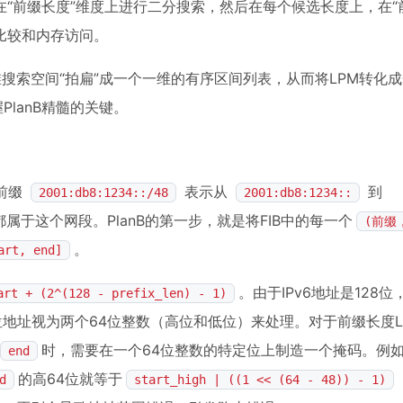
“前缀长度”维度上进行二分搜索，然后在每个候选长度上，在“
比较和内存访问。
维搜索空间“拍扁”成一个一维的有序区间列表，从而将LPM转化
lanB精髓的关键。
前缀
表示从
到
2001:db8:1234::/48
2001:db8:1234::
属于这个网段。PlanB的第一步，就是将FIB中的每一个
(前缀
。
art, end]
。由于IPv6地址是128
art + (2^(128 - prefix_len) - 1)
位地址视为两个64位整数（高位和低位）来处理。对于前缀长度L
时，需要在一个64位整数的特定位上制造一个掩码。例
end
的高64位就等于
d
start_high | ((1 << (64 - 48)) - 1)