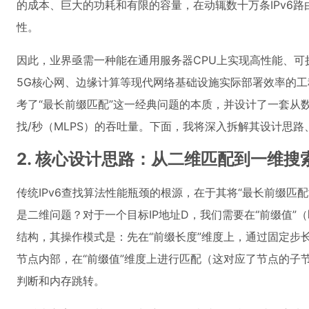
的成本、巨大的功耗和有限的容量，在动辄数十万条IPv6
性。
因此，业界亟需一种能在通用服务器CPU上实现高性能、可
5G核心网、边缘计算等现代网络基础设施实际部署效率的工
考了“最长前缀匹配”这一经典问题的本质，并设计了一套从
找/秒（MLPS）的吞吐量。下面，我将深入拆解其设计思
2. 核心设计思路：从二维匹配到一维搜
传统IPv6查找算法性能瓶颈的根源，在于其将“最长前缀匹
是二维问题？对于一个目标IP地址D，我们需要在“前缀值”（
结构，其操作模式是：先在“前缀长度”维度上，通过固定步长
节点内部，在“前缀值”维度上进行匹配（这对应了节点的子
判断和内存跳转。