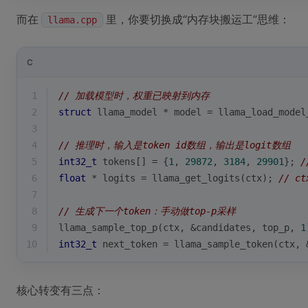
而在
里，你要切换成“内存块搬运工”思维：
llama.cpp
C
1
// 加载模型时，权重已映射到内存
2
struct
llama_model
 * 
model
 =
 llama_load_model
3
4
// 推理时，输入是token id数组，输出是logit数组
5
int32_t
 tokens[] = {
1
, 
29872
, 
3184
, 
29901
}; 
/
6
float
 * logits = llama_get_logits(ctx); 
// c
7
8
// 生成下一个token：手动做top-p采样
9
llama_sample_top_p(ctx, &candidates, top_p, 
1
10
int32_t
 next_token = llama_sample_token(ctx, 
核心转变有三点：