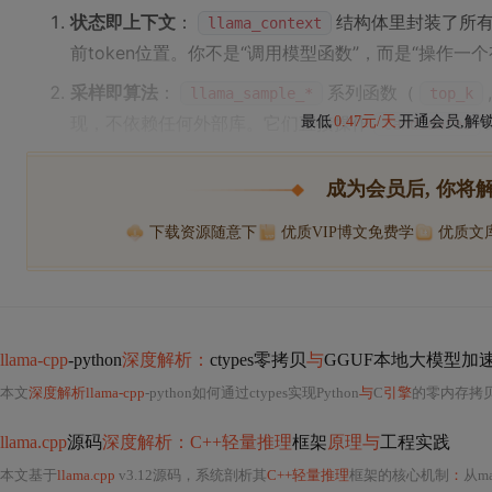
状态即上下文
：
结构体里封装了所有中
llama_context
前token位置。你不是“调用模型函数”，而是“操作一
采样即算法
：
系列函数（
llama_sample_*
top_k
现，不依赖任何外部库。它们直接操作
最低
0.47元/天
开通会员,解
candidates
成为会员后, 你将
下载资源随意下
优质VIP博文免费学
优质文
llama-cpp
-python
深度解析：
ctypes零拷贝
与
GGUF本地大模型加
本文
深度解析llama-cpp
-python如何通过ctypes实现Python
与
C
引擎
的零内存拷贝，阐明GGUF格
llama.cpp
源码
深度解析：C++轻量推理
框架
原理与
工程实践
本文基于
llama.cpp
v3.12源码，系统剖析其
C++轻量推理
框架的核心机制
：
从ma