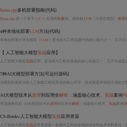
llama.cpp
多机部署指南[代码]
llama.cpp
是一个基于 C/
C++
实现的
轻量
级、高性能
LLM
（大语言模型）
推理
框
4种本地化部署
LLM
方法[代码]
本地化部署大语言模型（
LLM
）是当前AI工程实践中的核心能力之一，它不
【 人工智能大模型
实战
应用】
人工智能大模型
实战
应用，是当前AI工程化落地的核心命题之一，它不仅涵盖从
7种AI大模型部署方法[可运行源码]
大模型部署是当前人工智能工程化落地的核心环节，其本质是将训练完成的大
AI大模型技术从
原理
到应用全
解析：
涵盖核心技术、
实战
案例
资源摘要信息
:
AI大模型技术从
原理
到应用全
解析：
涵盖核心技术、
实战
案例
CS-Books-人工智能大模型
实战
应用资源
人工智能大模型
实战
应用资源是一套面向工程化落地的综合性技术资料集合，其