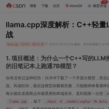
博客
下载
社区
AtomGit
模型市场
llama.cpp深度解析：C++
战
·
于 2026-07-05 05:25:26 修改
本内容遵循CC 4.0 
llama.cpp
GGUF
Q4_K_M
1. 项目概述：为什么一个C++写的LL
的旧笔记本上跑通7B模型？
你有没有过这种经历：兴冲冲下载了一个开源大模型，双击
急、风扇狂转，最后连模型加载都失败，只能眼睁睁看着终
每次都在凌晨两点对着黑屏的终端发呆。直到我第一次把
z
，敲下
llama.cpp
./main -m ./model/zephyr-7b-b