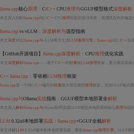
llama.cpp
核心
原理：
C/
C++
CPU
推理与
GGUF模型格式
深度解析
本文深入剖析
llama.cpp
纯C/
C++
CPU
推理
框架的设计本质，强调其在内存确定性、启动延迟归零和跨平台移植性上的工程
llama.cpp
vs vLLM
：深度解析与
选型指南
本文
深度
对比
llama.cpp与
vLLM两大主流
LLM推理引擎：llama.cpp
以C/
C++
实
【GitHub开源项目】
llama.cpp深度解析：
CPU
推理
优化实践
本文
深度解析llama.cpp
——基于C/
C++
的
轻量
级
LLM推理
框架，重点阐述其核心组件GGML张量库、K
C++ llama.cpp：
零依赖
LLM推理
框架
llama.cpp
是一个纯C/
C++
编写的
轻量
级大语言模型
推理
框架，支持GGUF格式模型、2~8位量化、CPU/GPU混合加速及跨平台部署。其核心
llama.cpp与
Ollama
实战
指南
：
GGUF模型本地部署全
解析
本文深入
解析llama.cpp与
Ollama协同实现GGUF模型本地部署的核心
原理与
端到端实操流
LLM
0.32a0本地部署
实战：llama.cpp
+GGUF全栈
解析
本文详解
LLM
0.32a0版本的本地部署实践，聚焦
llama.cpp推理引擎
、GGUF模