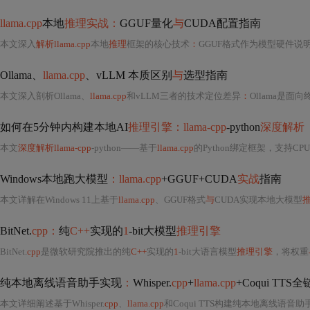
llama.cpp
本地
推理实战：
GGUF量化
与
CUDA配置指南
本文深入
解析llama.cpp
本地
推理
框架的核心技术
：
GGUF格式作为模型硬件说明书的底层机
Ollama、
llama.cpp
、vLLM 本质区别
与
选型指南
本文深入剖析Ollama、
llama.cpp
和vLLM三者的技术定位差异
：
Ollama是面
如何在5分钟内构建本地AI
推理引擎：llama-cpp
-python
深度解析
本文
深度解析llama-cpp
-python——基于
llama.cpp
的Python绑定框架，支持CPU
Windows本地跑大模型
：llama.cpp
+GGUF+CUDA
实战
指南
本文详解在Windows 11上基于
llama.cpp
、GGUF格式
与
CUDA实现本地大模型
BitNet.
cpp：
纯
C++
实现的
1
-bit大模型
推理引擎
BitNet.
cpp
是微软研究院推出的纯
C++
实现的
1
-bit大语言模型
推理引擎
，将权重
纯本地离线语音助手实现
：
Whisper.
cpp
+
llama.cpp
+Coqui TT
本文详细阐述基于Whisper.
cpp
、
llama.cpp
和Coqui TTS构建纯本地离线语音助