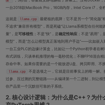
，3秒后，答案就安静地躺在了屏幕上。没有Docker，
缠"
一台2018款MacBook Pro，16GB内存，Intel Core i7
这就是
最硬核的底牌：它不是另一个“简化版
llama.cpp
不追求“兼容所有模型”，而是死磕“让Llama系模型在任何能
量”，是
可移植性
；不是“快”，是
确定性响应
；不是“易用”，
模型”，而是“怎么让模型真正落地到用户手边”——比如嵌入
一台工业PLC的边缘计算盒，比如让一个Python初学者在
布式训练，只谈单机推理的每一毫秒优化；不聊FP16混合精度，
存命中率。如果你需要的是一个能放进U盘、拷贝即用、不挑
不是选项之一，它就是目前事实上的唯一解。
llama.cpp
过参、压过测的完整链路——从编译第一个二进制，到让模
你产品里一个沉默但可靠的子系统。
2. 核心设计逻辑：为什么是C++？为什
弃PyTorch思维？