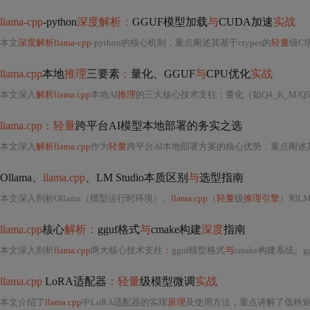
llama-cpp
-python
深度解析：
GGUF模型加载
与
CUDA加速
实战
本文
深度解析llama-cpp
-python的核心机制，重点阐述其基于ctypes的
轻量
级C
llama.cpp
本地
推理
三要素
：
量化、GGUF
与
CPU优化
实战
本文深入
解析llama.cpp
本地AI
推理
的三大核心技术支柱
：
量化（如Q4_K_M/Q5_K_M分组量化）、GGUF模型格
llama.cpp：轻量
跨平台AI模型本地部署的务实之选
本文深入
解析llama.cpp
作为
轻量
跨平台AI本地部署方案的核心优势，重点阐述
Ollama、
llama.cpp
、LM Studio本质区别
与
选型指南
本文深入剖析Ollama（模型运行时环境）、
llama.cpp
（
轻量
级
推理引擎
）和LM 
llama.cpp
核心
解析：
gguf格式
与
cmake构建
深度
指南
本文深入剖析
llama.cpp
两大核心技术支柱
：
gguf模型格式
与
cmake构建系统。g
llama.cpp
LoRA适配器
：轻量
级模型微调
实战
本文介绍了
llama.cpp
中LoRA适配器的实现
原理
及使用方法，重点讲解了低秩矩阵分解技术如何降低大模型微调的成本。文章详细说明了从环境搭建到实际应用