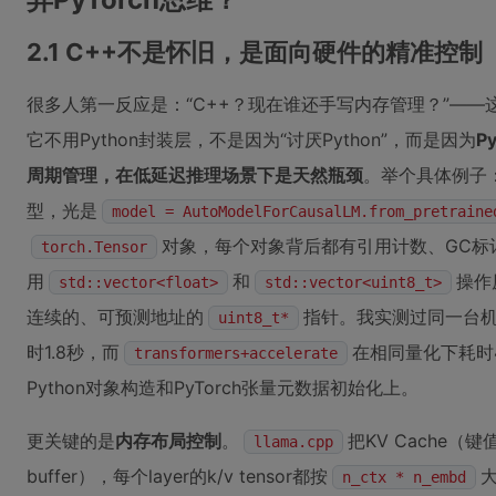
2.1 C++不是怀旧，是面向硬件的精准控制
很多人第一反应是：“C++？现在谁还手写内存管理？”——
它不用Python封装层，不是因为“讨厌Python”，而是因为
P
周期管理，在低延迟推理场景下是天然瓶颈
。举个具体例子
型，光是
model = AutoModelForCausalLM.from_pretraine
对象，每个对象背后都有引用计数、GC标
torch.Tensor
用
和
操作
std::vector<float>
std::vector<uint8_t>
连续的、可预测地址的
指针。我实测过同一台
uint8_t*
时1.8秒，而
在相同量化下耗时
transformers+accelerate
Python对象构造和PyTorch张量元数据初始化上。
更关键的是
内存布局控制
。
把KV Cache（键
llama.cpp
buffer），每个layer的k/v tensor都按
n_ctx * n_embd