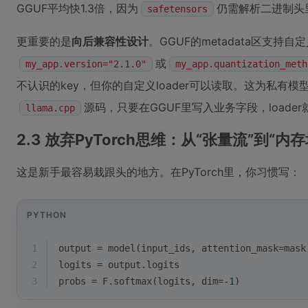
GGUF平均快1.3倍，因为
仍需解析二进制头
safetensors
更重要的是
向后兼容性设计
。GGUF的metadata区支持自
或
my_app.version="2.1.0"
my_app.quantization_meth
不认识的key，但你的自定义loader可以读取。这为私有
源码，只要在GGUF里写入业务字段，loade
llama.cpp
2.3 放弃PyTorch思维：从“张量流”到“内
这是新手最容易栽跟头的地方。在PyTorch里，你习惯写：
PYTHON
1
output = model(input_ids, attention_mask=mask
2
logits = output.logits
3
probs = F.softmax(logits, dim=-
1
)