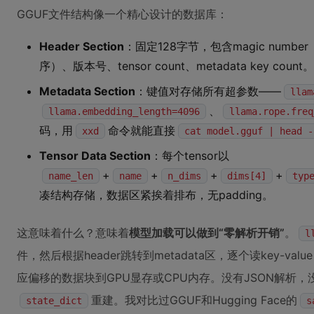
GGUF文件结构像一个精心设计的数据库：
Header Section
：固定128字节，包含magic number
序）、版本号、tensor count、metadata key count。
Metadata Section
：键值对存储所有超参数——
llam
、
llama.embedding_length=4096
llama.rope.freq
码，用
命令就能直接
xxd
cat model.gguf | head -
Tensor Data Section
：每个tensor以
+
+
+
+
name_len
name
n_dims
dims[4]
typ
凑结构存储，数据区紧挨着排布，无padding。
这意味着什么？意味着
模型加载可以做到“零解析开销”
。
l
件，然后根据header跳转到metadata区，逐个读key-val
应偏移的数据块到GPU显存或CPU内存。没有JSON解析，没有
重建。我对比过GGUF和Hugging Face的
state_dict
s