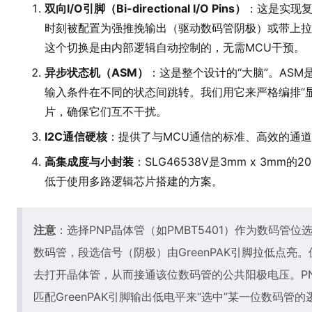
双向I/O引脚（Bi-directional I/O Pins）
：这是实现
时刻被配置为强推挽输出（驱动数码管阴极）或带上拉
这个切换是由内部逻辑自动控制的，无需MCU干预。
异步状态机（ASM）
：这是整个设计的“大脑”。AS
输入条件在不同的状态间跳转。我们用它来严格编排“显
片，确保它们互不干扰。
I2C通信硬核
：提供了与MCU通信的标准、高效的通道
高集成度与小封装
：SLG46538V是3mm x 3m
低于使用多路逻辑芯片搭建的方案。
注意
：选择PNP晶体管（如PMBT5401）作为数码管
数码管，段选信号（阴极）由GreenPAK引脚拉低点
去打开晶体管，从而接通该位数码管的公共阳极电压。P
匹配GreenPAK引脚输出低电平来“选中”某一位数码管的