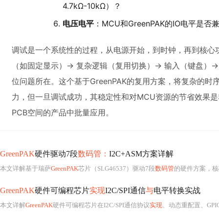
4.7kΩ-10kΩ）？
电压电平
：MCU和GreenPAK的IO电平是否
调试是一个系统性的过程，从电源开始，到时钟，再到核心功能模
（如固定显示）-> 复杂逻辑（复用切换）-> 输入（键盘）-
位问题所在。这个基于GreenPAK的复用方案，将复杂的
力，但一旦调试成功，其稳定性和对MCU资源的节省效果是
PCB空间的产品中批量应用。
GreenPAK
硬件驱动7段
数码管：
I2C+ASM方案详解
本文详解基于瑞萨
GreenPAK
芯片（SLG46537）驱动7段
数码管
的硬件方案，核
GreenPAK
硬件可编程芯片
实现
I2C/SPI通信
与
电平转换实战
本文详解
GreenPAK
硬件可编程芯片在I2C/SPI通信协议
实现
、动态重配置、GPIO扩展、串并转换