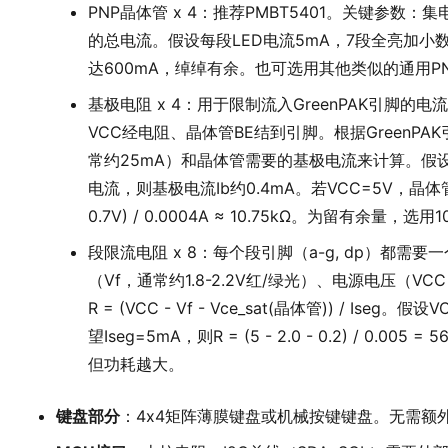
PNP晶体管 x 4：推荐PMBT5401。关键参数
的总电流。假设每段LED电流5mA，7段全亮加小数点
达600mA，绰绰有余。也可选用其他类似的通用PN
基极电阻 x 4：用于限制流入GreenPAK引脚的电
VCC经电阻、晶体管BE结到引脚。根据GreenP
常约25mA）和晶体管需要的基极电流来计算。假设
电流，则基极电流Ib约0.4mA。若VCC=5V，晶体管B
0.7V) / 0.0004A ≈ 10.75kΩ。为留有余量，
段限流电阻 x 8：每个段引脚（a-g, dp）都需
（Vf，通常约1.8-2.2V红/绿光）、电源电压（V
R = (VCC - Vf - Vce_sat(晶体管)) / Iseg。假
望Iseg=5mA，则R = (5 - 2.0 - 0.2) / 0.
但功耗越大。
键盘部分
：4x4矩阵薄膜键盘或机械按键键盘。无需额外