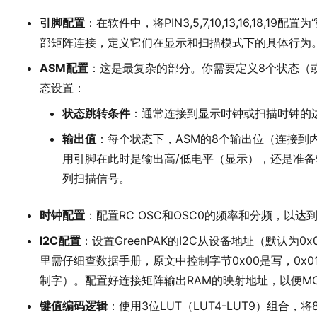
引脚配置
：在软件中，将PIN3,5,7,10,13,16,18,
部矩阵连接，定义它们在显示和扫描模式下的具体行为
ASM配置
：这是最复杂的部分。你需要定义8个状态（
态设置：
状态跳转条件
：通常连接到显示时钟或扫描时钟的
输出值
：每个状态下，ASM的8个输出位（连接到
用引脚在此时是输出高/低电平（显示），还是准
列扫描信号。
时钟配置
：配置RC OSC和OSC0的频率和分频，以达到
I2C配置
：设置GreenPAK的I2C从设备地址（默认为0
里需仔细查数据手册，原文中控制字节0x00是写，0x
制字）。配置好连接矩阵输出RAM的映射地址，以便M
键值编码逻辑
：使用3位LUT（LUT4-LUT9）组合