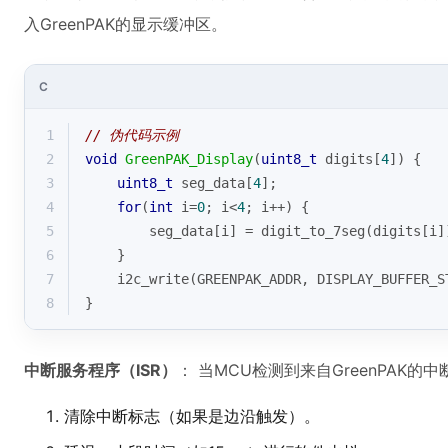
入GreenPAK的显示缓冲区。
C
1
// 伪代码示例
2
void
GreenPAK_Display
(
uint8_t
 digits[
4
])
{
3
uint8_t
 seg_data[
4
];
4
for
(
int
 i=
0
; i<
4
; i++) {
5
        seg_data[i] = digit_to_7seg(digits[i]
6
    }
7
    i2c_write(GREENPAK_ADDR, DISPLAY_BUFFER_S
8
}
中断服务程序（ISR）
： 当MCU检测到来自GreenPAK
清除中断标志（如果是边沿触发）。