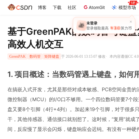
博客
下载
社区
AtomGit
模型市场
×
未登录
🎁
￥30
登录领取最高
算力币
基于GreenPAK的数码管与键
高效人机交互
·
于 2026-06-01 13:15:07 修改
本内容遵循CC 4.0
GreenPAK
数码管
矩阵键盘
1. 项目概述：当数码管遇上键盘，如何
在搞嵌入式开发，尤其是那些对成本敏感、PCB空间金贵的
微控制器（MCU）的I/O口不够用。一个四位数码管要7个段
盘又要8个引脚（4行+4列）。加起来19个引脚，对于很多只
干，其他传感器、通信接口就别想了。这时候，“复用”就成
间，反应慢了显示会闪烁，键盘响应会迟钝。有没有一种硬