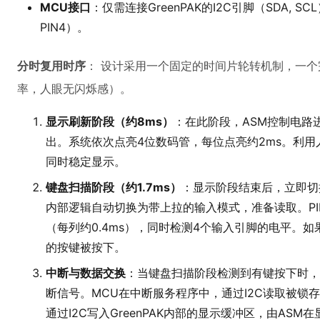
MCU接口
：仅需连接GreenPAK的I2C引脚（SDA, 
PIN4）。
分时复用时序
： 设计采用一个固定的时间片轮转机制，一个完
率，人眼无闪烁感）。
显示刷新阶段（约8ms）
：在此阶段，ASM控制电路
出。系统依次点亮4位数码管，每位点亮约2ms。利
同时稳定显示。
键盘扫描阶段（约1.7ms）
：显示阶段结束后，立即切换到
内部逻辑自动切换为带上拉的输入模式，准备读取。PIN13
（每列约0.4ms），同时检测4个输入引脚的电平。
的按键被按下。
中断与数据交换
：当键盘扫描阶段检测到有键按下时，Gr
断信号。MCU在中断服务程序中，通过I2C读取被锁
通过I2C写入GreenPAK内部的显示缓冲区，由AS