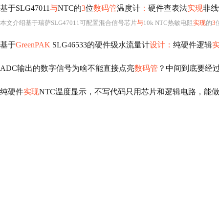
基于SLG47011
与
NTC的
3
位
数码管
温度计
：
硬件查表法
实现
非线
本文介绍基于瑞萨SLG47011可配置混合信号芯片
与
10k NTC热敏电阻
实现
的
3
基于
GreenPAK
SLG46533的硬件级水流量计
设计：
纯硬件逻辑
ADC输出的数字信号为啥不能直接点亮
数码管
？中间到底要经
纯硬件
实现
NTC温度显示，不写代码只用芯片和逻辑电路，能