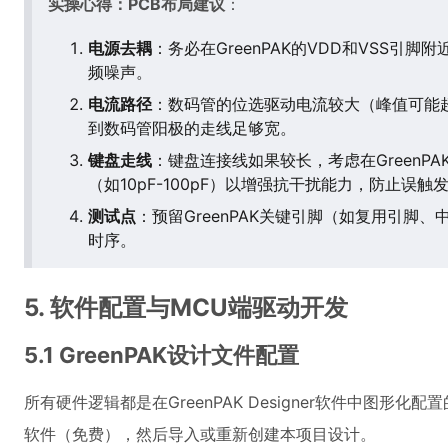
实操心得：PCB布局建议
：
电源去耦
：务必在GreenPAK的VDD和VSS引脚
频噪声。
电流路径
：数码管的位选驱动电流较大（峰值可能超
到数码管阳极的走线足够宽。
键盘走线
：键盘连接线如果较长，考虑在GreenP
（如10pF-100pF）以增强抗干扰能力，防止误触
测试点
：预留GreenPAK关键引脚（如复用引脚
时序。
5. 软件配置与MCU端驱动开发
5.1 GreenPAK设计文件配置
所有硬件逻辑都是在GreenPAK Designer软件中图形化配
软件（免费），然后导入或重新创建本项目设计。