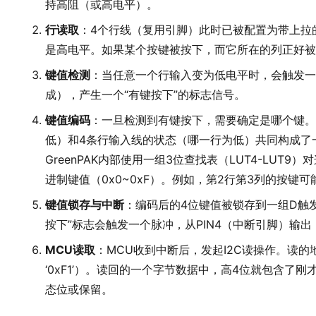
持高阻（或高电平）。
行读取
：4个行线（复用引脚）此时已被配置为带上拉
是高电平。如果某个按键被按下，而它所在的列正好被
键值检测
：当任意一个行输入变为低电平时，会触发一个
成），产生一个“有键按下”的标志信号。
键值编码
：一旦检测到有键按下，需要确定是哪个键。
低）和4条行输入线的状态（哪一行为低）共同构成了一
GreenPAK内部使用一组3位查找表（LUT4-LUT9
进制键值（0x0~0xF）。例如，第2行第3列的按键可
键值锁存与中断
：编码后的4位键值被锁存到一组D触发器
按下”标志会触发一个脉冲，从PIN4（中断引脚）输出
MCU读取
：MCU收到中断后，发起I2C读操作。读的地址
‘0xF1’）。读回的一个字节数据中，高4位就包含了
态位或保留。