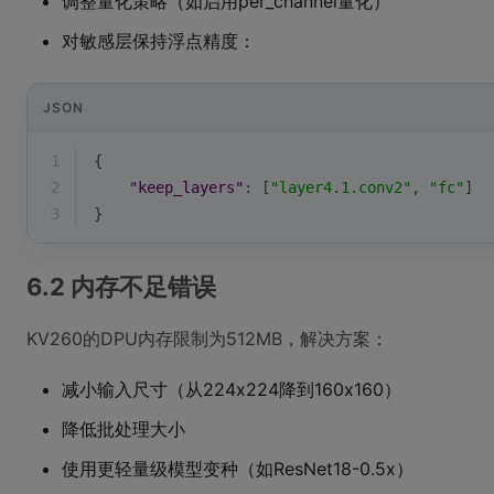
调整量化策略（如启用per_channel量化）
对敏感层保持浮点精度：
JSON
1
{
2
"keep_layers"
: [
"layer4.1.conv2"
, 
"fc"
]
3
}
6.2 内存不足错误
KV260的DPU内存限制为512MB，解决方案：
减小输入尺寸（从224x224降到160x160）
降低批处理大小
使用更轻量级模型变种（如ResNet18-0.5x）