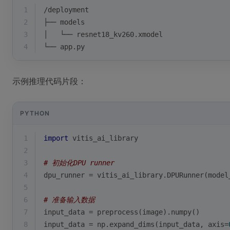
1
/deployment
2
├── models
3
│   └── resnet18_kv260.xmodel
4
└── app.py
示例推理代码片段：
PYTHON
1
import
 vitis_ai_library
2
3
# 初始化DPU runner
4
dpu_runner = vitis_ai_library.DPURunner(model
5
6
# 准备输入数据
7
input_data = preprocess(image).numpy()
8
input_data = np.expand_dims(input_data, axis=