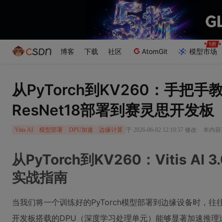
博客
下载
社区
AtomGit
模型市场
从PyTorch到KV260：手把手教你用
ResNet18部署到赛灵思开发板
·
于 2026-06-02 12:10:57 修改
本内容遵
Vitis AI
模型部署
DPU加速
边缘计算
从PyTorch到KV260：Vitis AI
实战指南
当我们将一个训练好的PyTorch模型部署到边缘设备时，往
开发板搭载的DPU（深度学习处理单元）能够显著加速推理过