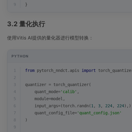
9
}
3.2 量化执行
使用Vitis AI提供的量化器进行模型转换：
PYTHON
1
from
 pytorch_nndct.apis 
import
 torch_quantize
2
3
quantizer = torch_quantizer(
4
    quant_mode=
'calib'
,
5
    module=model,
6
    input_args=(torch.randn(
1
, 
3
, 
224
, 
224
),)
7
    quant_config_file=
'quant_config.json'
8
)
9