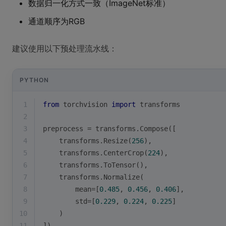
数据归一化方式一致（ImageNet标准）
通道顺序为RGB
建议使用以下预处理流水线：
PYTHON
1
from
 torchvision 
import
 transforms
2
3
preprocess = transforms.Compose([
4
    transforms.Resize(
256
),
5
    transforms.CenterCrop(
224
),
6
    transforms.ToTensor(),
7
    transforms.Normalize(
8
        mean=[
0.485
, 
0.456
, 
0.406
],
9
        std=[
0.229
, 
0.224
, 
0.225
]
10
    )
11
])