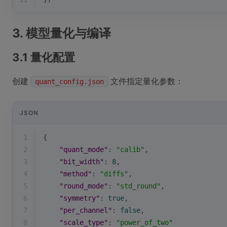
3. 模型量化与编译
3.1 量化配置
创建
文件指定量化参数：
quant_config.json
JSON
1
{
2
"quant_mode"
: 
"calib"
,
3
"bit_width"
: 
8
,
4
"method"
: 
"diffs"
,
5
"round_mode"
: 
"std_round"
,
6
"symmetry"
: 
true
,
7
"per_channel"
: 
false
,
8
"scale_type"
: 
"power_of_two"