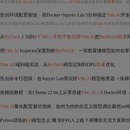
本文详解从
PyTorch
云端训练模型到Xilinx
KV260
边缘设备的完整
部署
链路，涵
告别环境配置烦恼
：
用Docker+Jupyter Lab 5分钟搞定
Vitis AI
开发
本文介绍如何利用Docker容器和Jupyter Lab在5分钟内完成
Vitis AI
开发环境的
从
PyTorch
1
.
10到
KV260：手把手教你用Vitis AI
把
ResNet18部署
用
Vitis AI
Inspector深度剖析
ResNet18：
一张图看懂模型如何在赛
Vitis AI
端到端实战
：
从
PyTorch
模型定制到DPU
部署
优化
告别命令行恐惧
：
在Jupyter Lab里玩转
Vitis AI
模型检查器（保姆
保姆级教程
：
在Ubuntu 22
.
04上从零搭建
Vitis AI 3.
5 Docker
Vitis AI
量化配置避坑指南
：
如何为你的自定义模型调出最优int8
Python训练的
AI
模型怎么‘搬’到FPGA上跑？有哪些主流方案和