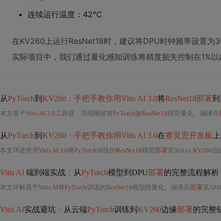
连续运行温度：42°C
在KV260上运行ResNet18时，建议将DPU时钟频率设置
实际项目中，我们通过量化感知训练将精度损失控制在1%以
从
PyTorch
到
KV260：手把手教你用Vitis AI 3.0
将
ResNet18部署
到
本文基于
Vitis AI 3.0
工具链，详细阐述将
PyTorch
版
ResNet18
模型量化、编译并
从
PyTorch
到
KV260：手把手教你用Vitis AI 3.0
在
赛灵思开发板
上
本文详述使用
Vitis AI 3.0
将
PyTorch
训练的
ResNet18
模型
部署
至Xilinx
KV260
边
Vitis AI
端到端实战
：
从
PyTorch
模型到DPU
部署
的完整流程解析
本文详解基于
Vitis AI
将
PyTorch
训练的
ResNet18
模型经量化、编译后
部署
至AMD
Vitis AI
实战避坑
：
从云端
PyTorch
训练到
KV260
边缘
部署
的完整