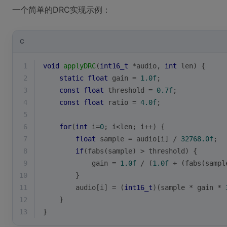
一个简单的DRC实现示例：
C
1
void
applyDRC
(
int16_t
 *audio, 
int
 len)
{
2
static
float
 gain = 
1.0f
;
3
const
float
 threshold = 
0.7f
;
4
const
float
 ratio = 
4.0f
;
5
6
for
(
int
 i=
0
; i<len; i++) {
7
float
 sample = audio[i] / 
32768.0f
;
8
if
(
fabs
(sample) > threshold) {
9
            gain = 
1.0f
 / (
1.0f
 + (
fabs
(sampl
10
        }
11
        audio[i] = (
int16_t
)(sample * gain * 
12
    }
13
}