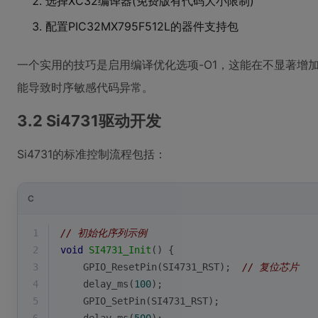
选择XC32编译器(免费版有代码大小限制)
配置PIC32MX795F512L的器件支持包
一个实用的技巧是启用编译优化选项-O1，这能在不显著增
能导致时序敏感代码异常。
3.2 Si4731驱动开发
Si4731的标准控制流程包括：
C
1
// 初始化序列示例
2
void
SI4731_Init
()
{
3
    GPIO_ResetPin(SI4731_RST);  
// 复位芯片
4
    delay_ms(
100
);
5
    GPIO_SetPin(SI4731_RST);