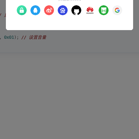
// 启动FM接收模式
, 
0x01
); 
// 设置音量