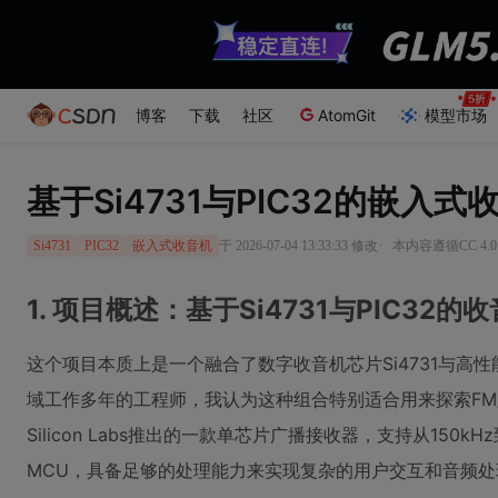
博客
下载
社区
AtomGit
模型市场
基于Si4731与PIC32的嵌入
·
于 2026-07-04 13:33:33 修改
本内容遵循CC 4.0
Si4731
PIC32
嵌入式收音机
1. 项目概述：基于Si4731与PIC32
这个项目本质上是一个融合了数字收音机芯片Si4731与高性能
域工作多年的工程师，我认为这种组合特别适合用来探索FM/
Silicon Labs推出的一款单芯片广播接收器，支持从150kHz到
MCU，具备足够的处理能力来实现复杂的用户交互和音频处