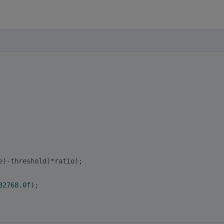
e)-threshold)*ratio);
32768.0f
);