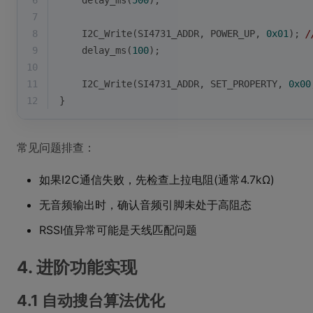
6
    delay_ms(
500
);
7
8
    I2C_Write(SI4731_ADDR, POWER_UP, 
0x01
); 
9
    delay_ms(
100
);
10
11
    I2C_Write(SI4731_ADDR, SET_PROPERTY, 
0x00
12
}
常见问题排查：
如果I2C通信失败，先检查上拉电阻(通常4.7kΩ)
无音频输出时，确认音频引脚未处于高阻态
RSSI值异常可能是天线匹配问题
4. 进阶功能实现
4.1 自动搜台算法优化