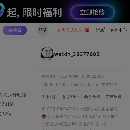
AI 搜索
登录
会员·新人礼包
消息
创作中心
weixin_33377602
联系我们（工作时间：8:30-22:00）
400-660-0108
kefu@csdn.net
在线客服
在嵌入式音频领
关于我们
招贤纳士
商务合作
寻求报道
731是
京ICP备19004658号
经营性网站备案信息
的32位
公安备案号11010502030143
营业执照
北京互联网违法和不良信息举报中心