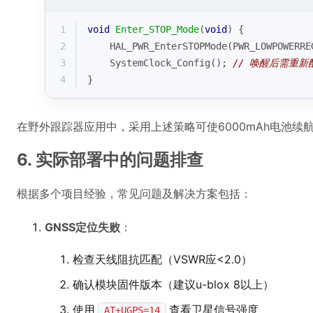
1
void
Enter_STOP_Mode
(
void
)
{
2
    HAL_PWR_EnterSTOPMode(PWR_LOWPOWERRE
3
    SystemClock_Config(); 
// 唤醒后需重新
4
}
在野外跟踪器应用中，采用上述策略可使6000mAh电池续航
6. 实际部署中的问题排查
根据多个项目经验，常见问题及解决方案包括：
GNSS定位失败
：
检查天线阻抗匹配（VSWR应<2.0）
确认模块固件版本（建议u-blox 8以上）
使用
查看卫星信号强度
AT+UGPS=14