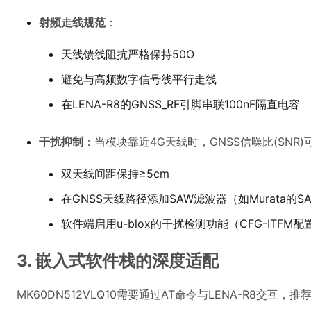
射频走线规范
：
天线馈线阻抗严格保持50Ω
避免与高频数字信号线平行走线
在LENA-R8的GNSS_RF引脚串联100nF隔直电容
干扰抑制
：当模块靠近4G天线时，GNSS信噪比(SNR)
双天线间距保持≥5cm
在GNSS天线路径添加SAW滤波器（如Murata的SAF
软件端启用u-blox的干扰检测功能（CFG-ITFM配
3. 嵌入式软件栈的深度适配
MK60DN512VLQ10需要通过AT命令与LENA-R8交互，