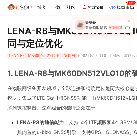
博客
下载
社区
AtomGit
模型市场
×
未登录
🎁
￥30
LENA-R8与MK60DN512V
登录领取最高
算力币
同与定位优化
·
于 2026-07-06 14:04:59 修改
本内容遵
LENA-R8
MK60DN512VLQ10
物联网
1. LENA-R8与MK60DN512VLQ1
在物联网设备开发领域，全球连接和精确定位是两大核心需求。L
模块，集成了LTE Cat 1和GNSS功能，而MK60DN512VLQ
系列微控制器。这对组合的独特之处在于：
LENA-R8的通信能力
：支持14个LTE频段和4个GSM
其内置的u-blox GNSS引擎（支持GPS、GLONASS