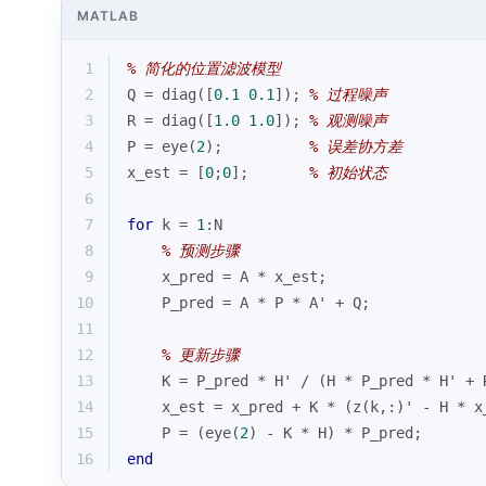
MATLAB
1
% 简化的位置滤波模型
2
Q = 
diag
([
0.1
0.1
]); 
% 过程噪声
3
R = 
diag
([
1.0
1.0
]); 
% 观测噪声
4
P = 
eye
(
2
);          
% 误差协方差
5
x_est = [
0
;
0
];       
% 初始状态
6
7
for
 k = 
1
:N
8
% 预测步骤
9
    x_pred = A * x_est;
10
    P_pred = A * P * A' + Q;
11
12
% 更新步骤
13
    K = P_pred * H' / (H * P_pred * H' + 
14
    x_est = x_pred + K * (z(k,:)' - H * x
15
    P = (
eye
(
2
) - K * H) * P_pred;
16
end