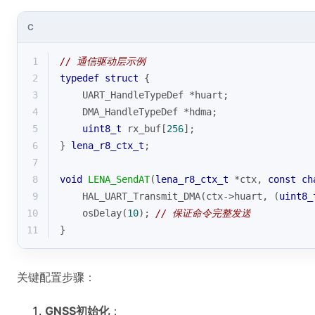
C
1
// 通信驱动层示例
2
typedef
struct
 {
3
    UART_HandleTypeDef *huart;
4
    DMA_HandleTypeDef *hdma;
5
uint8_t
 rx_buf[
256
];
6
} 
lena_r8_ctx_t
;
7
8
void
LENA_SendAT
(
lena_r8_ctx_t
 *ctx, 
const
ch
9
    HAL_UART_Transmit_DMA(ctx->huart, (
uint8_
10
    osDelay(
10
); 
// 保证命令完整发送
11
}
关键配置步骤：
GNSS初始化
：