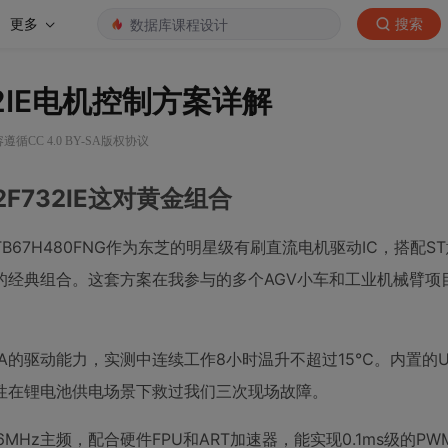
更多
搜索
732IE电机控制方案详解
遵循CC 4.0 BY-SA版权协议
32F732IE这对黄金组合
7H480FNG作为东芝的明星级有刷直流电机驱动IC，搭配S
控制的经典组合。这套方案在我参与的多个AGV小车和工业机械臂
.5A的驱动能力，实测中连续工作8小时温升不超过15℃。内置的U
性在锂电池供电场景下救过我们三次现场故障。
216MHz主频，配合硬件FPU和ART加速器，能实现0.1ms级的P