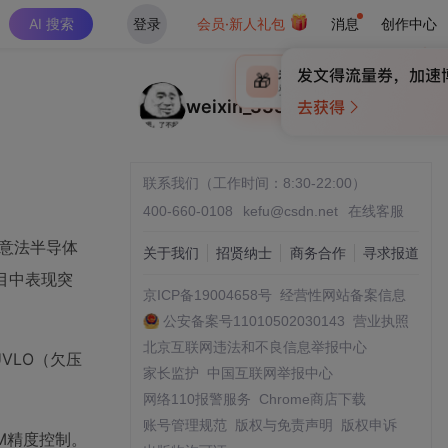
AI 搜索
登录
会员·新人礼包
消息
创作中心
×
未登录
🎁
￥30
登录领取最高
算力币
weixin_33377602
联系我们（工作时间：8:30-22:00）
400-660-0108
kefu@csdn.net
在线客服
T意法半导体
关于我们
招贤纳士
商务合作
寻求报道
项目中表现突
京ICP备19004658号
经营性网站备案信息
公安备案号11010502030143
营业执照
北京互联网违法和不良信息举报中心
VLO（欠压
家长监护
中国互联网举报中心
网络110报警服务
Chrome商店下载
账号管理规范
版权与免责声明
版权申诉
WM精度控制。