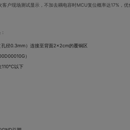
客户现场测试显示，不加去耦电容时MCU复位概率达17%，优
热：
（孔径0.3mm）连接至背面2×2cm的覆铜区
0D00010G）
110℃以下
的GND引脚