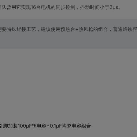
团队曾用它实现16台电机的同步控制，抖动时间小于2μs。
8封装需要特殊焊接工艺，建议使用预热台+热风枪的组合，普通烙铁
。
引脚加装100μF钽电容+0.1μF陶瓷电容组合