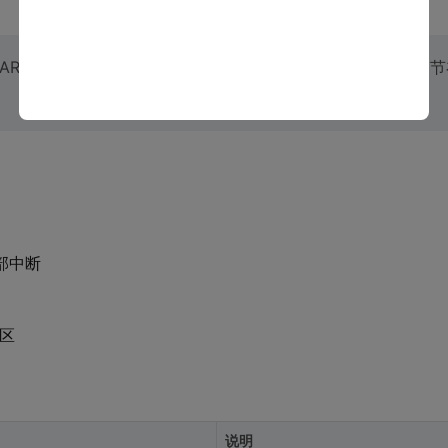
2的ART加速功能，否则电流环计算时间会超过控制周期。这个细节
外部中断
扇区
说明