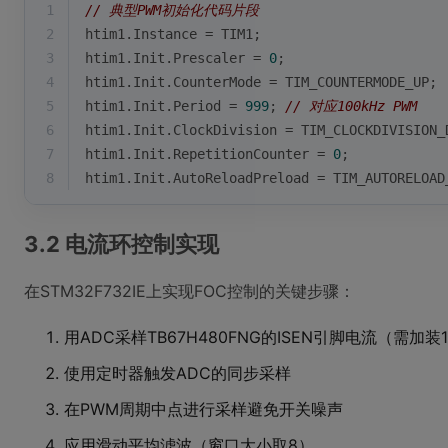
1
// 典型PWM初始化代码片段
2
htim1.Instance = TIM1;
3
htim1.Init.Prescaler = 
0
;
4
htim1.Init.CounterMode = TIM_COUNTERMODE_UP;
5
htim1.Init.Period = 
999
; 
// 对应100kHz PWM
6
htim1.Init.ClockDivision = TIM_CLOCKDIVISION_
7
htim1.Init.RepetitionCounter = 
0
;
8
htim1.Init.AutoReloadPreload = TIM_AUTORELOAD
3.2 电流环控制实现
在STM32F732IE上实现FOC控制的关键步骤：
用ADC采样TB67H480FNG的ISEN引脚电流（需加
使用定时器触发ADC的同步采样
在PWM周期中点进行采样避免开关噪声
应用滑动平均滤波（窗口大小取8）