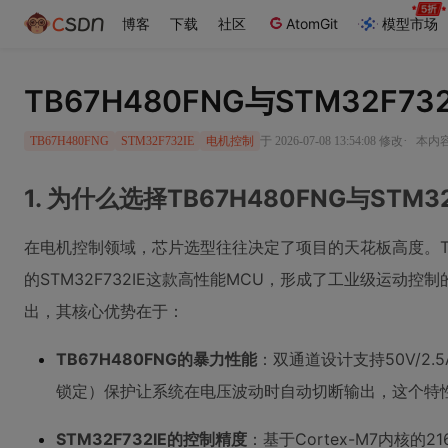
博客
下载
社区
AtomGit
模型市场
TB67H480FNG与STM32F
·
于 2026-07-08 13:54:08 修改
本内容
TB67H480FNG
STM32F732IE
电机控制
1. 为什么选择TB67H480FNG与STM
在电机控制领域，芯片选型往往决定了项目的天花板高度。TB6
的STM32F732IE这款高性能MCU，形成了工业级运动
出，其核心优势在于：
TB67H480FNG的暴力性能
：双通道设计支持50V/2
锁定）保护让系统在电压波动时自动切断输出，这个特
STM32F732IE的控制精度
：基于Cortex-M7内核的