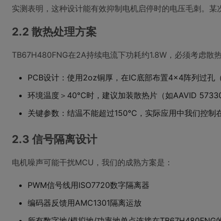
实测表明，这种设计能有效抑制电机启停时的电压毛刺。某次
2.2 散热处理方案
TB67H480FNG在2A持续电流下功耗约1.8W，必须考虑散
PCB设计：使用2oz铜厚，在IC底部布置4×4阵列过孔
环境温度＞40℃时，建议加装散热片（如AAVID 57330
关键参数：结温不能超过150℃，实际应用中我们控制在
2.3 信号隔离设计
电机噪声可能干扰MCU，我们的成熟方案是：
PWM信号线用ISO7720数字隔离器
编码器反馈用AMC1301隔离运放
所有数字地/模拟地/功率地单点连接在TB67H480FNG