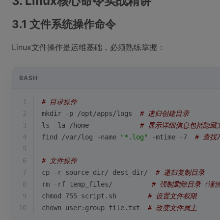
3. Linux核心命令实战精讲
3.1 文件系统操作命令
Linux文件操作是运维基础，必须熟练掌握：
BASH
1
# 目录操作
2
mkdir -p /opt/apps/logs  
# 递归创建目录
3
ls -la /home             
# 显示详细信息包括隐藏
4
find /var/
log
 -name 
"*.log"
 -mtime -7  
# 查找
5
6
# 文件操作
7
cp -r source_dir/ dest_dir/  
# 递归复制目录
8
rm -rf temp_files/          
# 强制删除目录（谨
9
chmod 755 script.sh        
# 设置文件权限
10
chown user:group file.txt  
# 改变文件属主