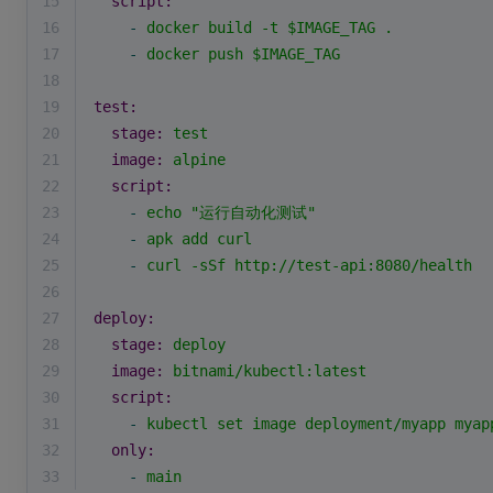
15
script:
16
-
docker
build
-t
$IMAGE_TAG
.
17
-
docker
push
$IMAGE_TAG
18
19
test:
20
stage:
test
21
image:
alpine
22
script:
23
-
echo
"运行自动化测试"
24
-
apk
add
curl
25
-
curl
-sSf
http://test-api:8080/health
26
27
deploy:
28
stage:
deploy
29
image:
bitnami/kubectl:latest
30
script:
31
-
kubectl
set
image
deployment/myapp
myap
32
only:
33
-
main