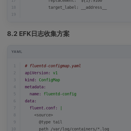
17
          replacement: '${1}:9100'
18
          target_label: __address__
19
8.2 EFK日志收集方案
YAML
1
# fluentd-configmap.yaml
2
apiVersion:
v1
3
kind:
ConfigMap
4
metadata:
5
name:
fluentd-config
6
data:
7
fluent.conf:
|
8
    <source>
9
      @type tail
10
      path /var/log/containers/*.log