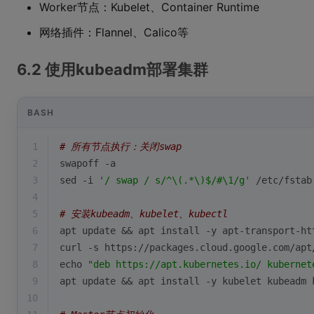
Worker节点：Kubelet、Container Runtime
网络插件：Flannel、Calico等
6.2 使用kubeadm部署集群
BASH
1
# 所有节点执行：关闭swap
2
swapoff -a
3
sed -i 
'/ swap / s/^\(.*\)$/#\1/g'
 /etc/fstab
4
5
# 安装kubeadm、kubelet、kubectl
6
apt update && apt install -y apt-transport-ht
7
curl -s https://packages.cloud.google.com/apt
8
echo
"deb https://apt.kubernetes.io/ kubernet
9
apt update && apt install -y kubelet kubeadm 
10