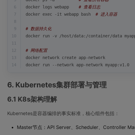
6
docker logs webapp    
# 查看日志
7
docker 
exec
 -it webapp bash  
# 进入容器
8
9
# 数据持久化
10
docker run -v /host/data:/container/data myap
11
12
# 网络配置
13
docker network create app-network
14
docker run --network app-network myapp:v1.0
6. Kubernetes集群部署与管理
6.1 K8s架构理解
Kubernetes是容器编排的事实标准，核心组件包括：
Master节点：API Server、Scheduler、Controller Ma