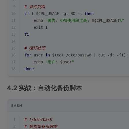
9
# 条件判断
10
if
 [ 
$CPU_USAGE
 -gt 80 ]; 
then
11
echo
"警告: CPU使用率过高: 
${CPU_USAGE}
%"
12
exit
 1
13
fi
14
15
# 循环处理
16
for
 user 
in
 $(cat /etc/passwd | cut -d: -f1);
17
echo
"用户: 
$user
"
18
done
4.2 实战：自动化备份脚本
BASH
1
# !/bin/bash
2
# 数据库备份脚本