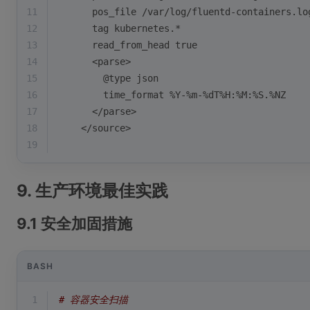
11
      pos_file /var/log/fluentd-containers.lo
12
      tag kubernetes.*
13
      read_from_head true
14
      <parse>
15
        @type json
16
        time_format %Y-%m-%dT%H:%M:%S.%NZ
17
      </parse>
18
    </source>
19
9. 生产环境最佳实践
9.1 安全加固措施
BASH
1
# 容器安全扫描