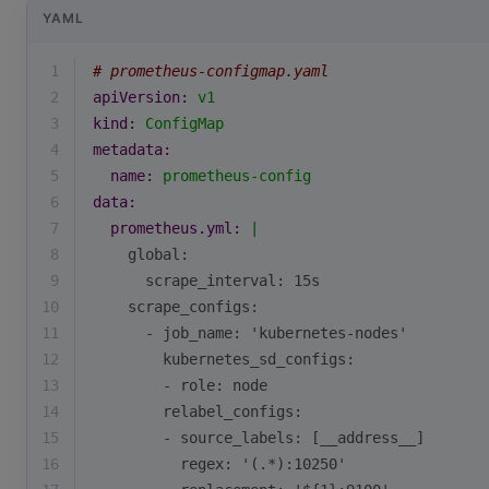
YAML
1
# prometheus-configmap.yaml
2
apiVersion:
v1
3
kind:
ConfigMap
4
metadata:
5
name:
prometheus-config
6
data:
7
prometheus.yml:
|
8
    global:
9
      scrape_interval: 15s
10
    scrape_configs:
11
      - job_name: 'kubernetes-nodes'
12
        kubernetes_sd_configs:
13
        - role: node
14
        relabel_configs:
15
        - source_labels: [__address__]
16
          regex: '(.*):10250'