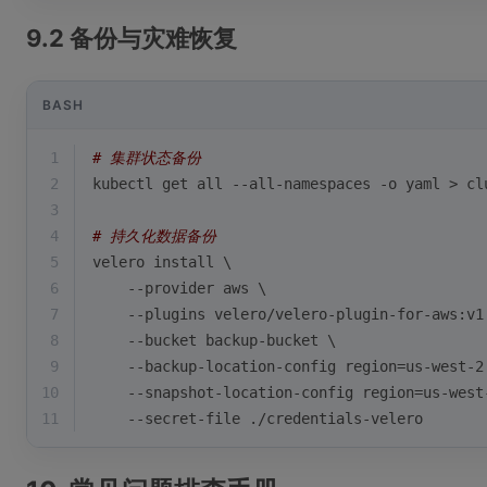
9.2 备份与灾难恢复
BASH
1
# 集群状态备份
2
kubectl get all --all-namespaces -o yaml > cl
3
4
# 持久化数据备份
5
velero install \
6
    --provider aws \
7
    --plugins velero/velero-plugin-for-aws:v1
8
    --bucket backup-bucket \
9
    --backup-location-config region=us-west-2
10
    --snapshot-location-config region=us-west
11
    --secret-file ./credentials-velero