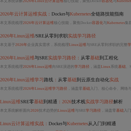
本文系统讲解
2026年Linux云计算运维
核心技能，聚焦Docker
容器化
与
Kubernet
2026年云计算运维实战：
Docker与
Kubernetes
全链路技能指南
本文系统梳理
2026年云计算运维
核心技能，聚焦Docker
容器化
与
Kubernetes
集
2026年Linux运维
/SRE从零到求职
实战学习路径
本文基于
2026年
企业真实需求，系统梳理
Linux运维
与SRE从零到求职的完整
2026年Linux运维
与SRE
实战学习路径：
从零
基础
到工程化
本文系统梳理
2026年Linux运维
向SRE演进的
学习路径
，涵盖
Linux
系统
基础
、S
2026年Linux运维学习
路线
：
从零
基础
到云原生自动化
实战
本文系统梳理
2026年Linux运维学习路径
，涵盖零
基础
入门、核心命令、网络
Linux运维
SRE零
基础
到精通
：2026
技术栈
实战学习路径
解析
本文系统解析面向
2026
技术趋势的
Linux运维
与SRE
学习路径
，涵盖零
基础
入
Linux云计算运维实战：
Docker与
Kubernetes
从入门到精通