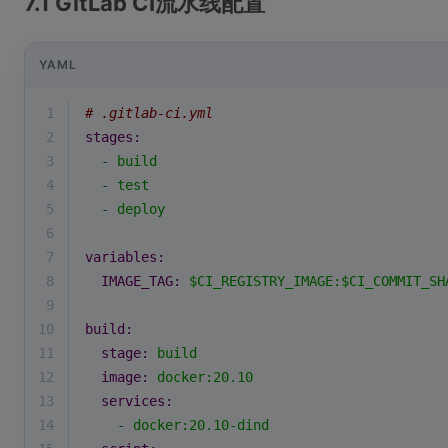
7.1 GitLab CI流水线配置
YAML
1
# .gitlab-ci.yml
2
stages:
3
-
build
4
-
test
5
-
deploy
6
7
variables:
8
IMAGE_TAG:
$CI_REGISTRY_IMAGE:$CI_COMMIT_SH
9
10
build:
11
stage:
build
12
image:
docker:20.10
13
services:
14
-
docker:20.10-dind