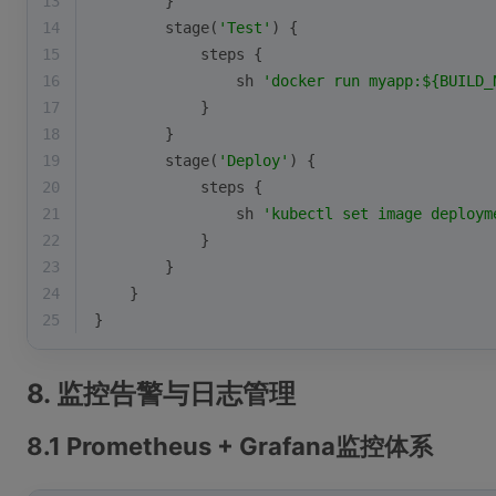
13
        }
14
        stage(
'Test'
) {
15
            steps {
16
                sh 
'docker run myapp:${BUILD_
17
            }
18
        }
19
        stage(
'Deploy'
) {
20
            steps {
21
                sh 
'kubectl set image deploym
22
            }
23
        }
24
    }
25
}
8. 监控告警与日志管理
8.1 Prometheus + Grafana监控体系