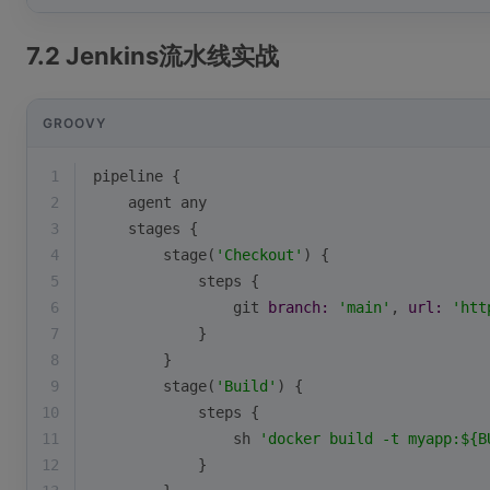
7.2 Jenkins流水线实战
GROOVY
1
pipeline {
2
    agent any
3
    stages {
4
        stage(
'Checkout'
) {
5
            steps {
6
                git 
branch:
'main'
, 
url:
'htt
7
            }
8
        }
9
        stage(
'Build'
) {
10
            steps {
11
                sh 
'docker build -t myapp:${B
12
            }