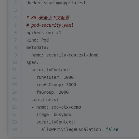
2
docker scan myapp:latest
3
4
# K8s安全上下文配置
5
# pod-security.yaml
6
apiVersion: v1
7
kind: Pod
8
metadata:
9
  name: security-context-demo
10
spec:
11
  securityContext:
12
    runAsUser: 1000
13
    runAsGroup: 3000
14
    fsGroup: 2000
15
  containers:
16
  - name: sec-ctx-demo
17
    image: busybox
18
    securityContext:
19
      allowPrivilegeEscalation: 
false