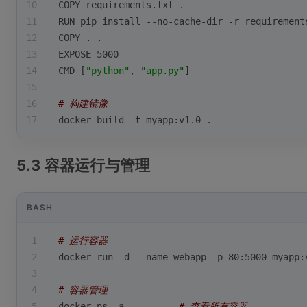
10
COPY requirements.txt .
11
RUN pip install --no-cache-dir -r requirement
12
COPY . .
13
EXPOSE 5000
14
CMD [
"python"
, 
"app.py"
]
15
16
# 构建镜像
17
docker build -t myapp:v1.0 .
5.3 容器运行与管理
BASH
1
# 运行容器
2
docker run -d --name webapp -p 80:5000 myapp:
3
4
# 容器管理
5
docker ps -a          
# 查看所有容器