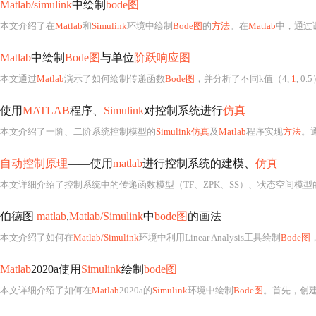
Matlab/simulink
中绘制
bode图
本文介绍了在
Matlab
和
Simulink
环境中绘制
Bode图
的
方法
。在
Matlab
中，通过调用
Matlab
中绘制
Bode图
与单位
阶跃响应图
本文通过
Matlab
演示了如何绘制传递函数
Bode图
，并分析了不同k值（4,
1
, 0
使用
MATLAB
程序、
Simulink
对控制系统进行
仿真
本文介绍了一阶、二阶系统控制模型的
Simulink仿真
及
Matlab
程序实现
方法
。
自动控制原理
——使用
matlab
进行控制系统的建模、
仿真
本文详细介绍了控制系统中的传递函数模型（TF、ZPK、SS）、状态空间模
伯德图
matlab
,
Matlab/Simulink
中
bode图
的画法
本文介绍了如何在
Matlab/Simulink
环境中利用Linear Analysis工具绘制
Bode图
Matlab
2020a使用
Simulink
绘制
bode图
本文详细介绍了如何在
Matlab
2020a的
Simulink
环境中绘制
Bode图
。首先，创建新模型并添加Transfer