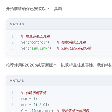
开始前请确保已安装以下工具箱：
MATLAB
1
% 检查必要工具箱
2
ver(
'control'
)    
% 控制系统工具箱
3
ver(
'simulink'
)   
% Simulink基础环境
推荐使用R2020b或更新版本，以获得最佳兼容性。我们将
MATLAB
1
% 创建示例系统
2
num = 
4
;
3
den = [
1
2
0
];
4
G = tf(num, den)  
% 原始系统传递函数