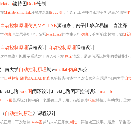
Matlab
波特图
Bode
绘制
在
Matlab/Simulink
环境中绘制
Bode图
，可以让工程师直观地分析系统的频率
响
自动控制原理仿真MATLAB
源程序，例子比较容易懂，含注释
**
仿真
与结果分析**
：
编写
MATLAB
脚本来运行
仿真
，分析输出数据，如
阶跃
自动控制原理
课程设计
自动控制原理
课程设计
这些曲线可以展示系统对于输入变化的
响应
情况，是评估系统性能的关键指标
江南大学
自动控制原理
期末
matlab仿真
实验
**
自动控制原理MATLAB仿真
实验报告概述**本次实验的主题是“江南大学
自
buck电路
bode图
闭环设计,buck电路闭环控制设计,
matlab
Bode图
是系统分析中的一个重要工具，用于描绘频率
响应
特性，帮助我们理解和设计闭环控制
《
自动控制原理
》课程设计
校正后，再次绘制
Bode图
并与未校正系统
对比
，评估校正效果。最后，学生需在M