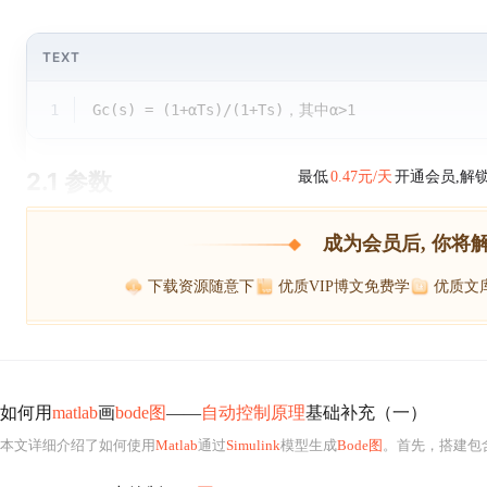
TEXT
1
Gc(s) = (1+αTs)/(1+Ts)，其中α>1
2.1 参数
最低
0.47元/天
开通会员,解
成为会员后, 你将
下载资源随意下
优质VIP博文免费学
优质文
如何用
matlab
画
bode图
——
自动控制原理
基础补充（一）
本文详细介绍了如何使用
Matlab
通过
Simulink
模型生成
Bode图
。首先，搭建包含