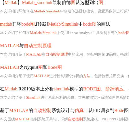
【
Matlab
】
Matlab_simulink
绘制伯德
图
从选型到出
图
本文详细指导如何在
Matlab Simulink
中创建传递函数模块，设置系数并进行频
matlab
开环
bode图
,[转载]
Matlab/Simulink
中
bode图
的画法
本文介绍了如何在
Matlab/Simulink
中使用Linear Analysis工具绘制系统的
bode
MATLAB
与
自动控制原理
本文详细介绍了
MATLAB
在
自动控制原理
中的应用，包括构建传递函数、搭建
MATLAB
之Nyquist
图
和
Bode图
本文详细介绍了使用
MATLAB
进行控制理论分析的
方法
，包括拉普拉斯变换、传递函数模型、
在
Matlab
R2019版本上分析
simulink
模型的
BODE图
、
阶跃响应
、
本文介绍了基于
Simulink
进行系统分析的步骤。首先根据实际系统物理关系搭建
基于
MATLAB
的
自动控制
系统设计与
仿真：
从PID调参到
Bode
图
本文围绕
MATLAB
控制系统工具箱，详解
自动控制
系统建模、PID
/
PI
/
PD控制