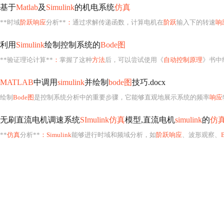
基于
Matlab
及
Simulink
的机电系统
仿真
**时域
阶跃响应
分析**
：
通过求解传递函数，计算电机在
阶跃
输入下的转速
响
利用
Simulink
绘制控制系统的
Bode图
**验证理论计算**
：
掌握了这种
方法
后，可以尝试使用《
自动控制原理
》书中
MATLAB
中调用
simulink
并绘制
bode图
技巧.docx
绘制
Bode图
是控制系统分析中的重要步骤，它能够直观地展示系统的频率
响应
无刷直流电机调速系统
SImulink仿真
模型,直流电机
simulink
的
仿
**
仿真
分析**
：Simulink
能够进行时域和频域分析，如
阶跃响应
、波形观察、