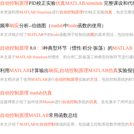
自动控制原理
PID校正实验
仿真MATLAB/simulink
完整课设和代
本资源利用
MATLAB/Simulink
进行
自动控制原理
PID校正实验
仿真
，包含完整
频率
响应
分析--伯德图（
matlab
中
bode
函数的使用）
本文详细介绍了
MATLAB
中的
bode
函数用于绘制伯德
图
的基本用法，包括绘制
自动控制原理
8.0
：3
种典型环节（惯性
/
积分
/
振荡）的
MATLAB S
本文基于
MATLAB Simulink
对惯性、积分和二阶振荡三种典型控制环节进行建
利用
MATLAB
计算输出
响应
,
自动控制原理MATLAB仿真
实验报
本文档详述了使用
MATLAB
进行
自动控制原理
实验的
方法
，包括控制系统的时域分析、根轨
自动控制原理 matlab仿真
这篇博客介绍了如何使用
Matlab
进行
自动控制
系统的
仿真
。首先展示了闭环反馈系
自动控制原理MATLAB
常用函数总结
本文介绍了
MATLAB
在
自动控制
领域的应用，包括建立控制系统数学模型的
方