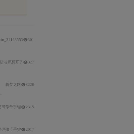
xin_34163553
301
靳老师想开了
327
与
GPG签名验证、依赖预检
与离线
依赖解决、安全安装参数规范及SSH替代方
筑梦之路
3220
提码修千手键
2315
提码修千手键
2017