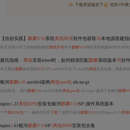
下载资源随意下
优质VIP
【信创实践】
麒麟V10
系统
离线环境
软件包获取
与
本地源搭建指
本文详细介绍了在物理隔离的
离线环境
中为
麒麟V10
操作系统构建本地YUM
避坑指南
：离线
安装telnet时，如何精准匹配
麒麟
系统版本
与
软
本文聚焦
麒麟
操作系统
V10
SP
2
aarch64平台下telnet的
离线
安装实践，涵盖系统版
银河
麒麟v10
aarch64架构
离线rpm包
nfs.tar.gz
总的来说，"银河
麒麟v10
aarch64架构
离线rpm包
nfs.tar.gz"提供了在银河
麒麟V
nginx
1
.21
离线RPM
安装包银河
麒麟V10
SP
1
操作系统版本
**
下载RPM包
**
：
确保你已经
下载
了适用于银河
麒麟V10
SP1的Nginx1.21
离线
nginx
1
.61银河
麒麟V10
SP
1离线RPM
安装包合集