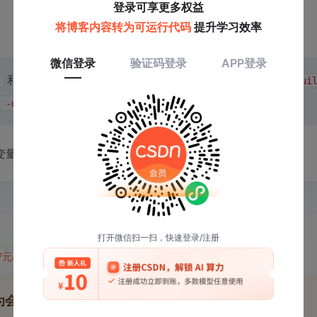
）
和
组合命令。例如获取小版本：
awk
nkvers | grep "Bui
 -d ' '
变量：
'V10'
'{print $2}'
 | awk -F
'/'
'{print $1}'
47元/天
开通会员,解锁全文
为会员后, 你将解锁