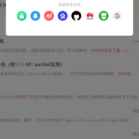
博文免费学
优质文库回答免费看
付费资源9折优惠
南
wei
软件源的完整流程，涵盖系统版本识别、官方源解析、
RPM包
批量
下载
、createrepo元数据生成、HTTP服务配置、客户端repo配置及验证，并包含仓库同步、空间优化、增量更新
件包（附
V10
SP
2
aarch64实测）
本精准识别（Release/Build/架构）、官方软件源目录结构解析、
RPM
包下载
10
ARM64
环境
下部署NFS服务的便捷途径，使得在没有网络连接的情况下也能实现文件系统的网络共享。
菩
RPM
安装包。通常，文件名为类似于`nginx-1.21.x-xxxx.x86_64.rpm`的形式。
2.
菩