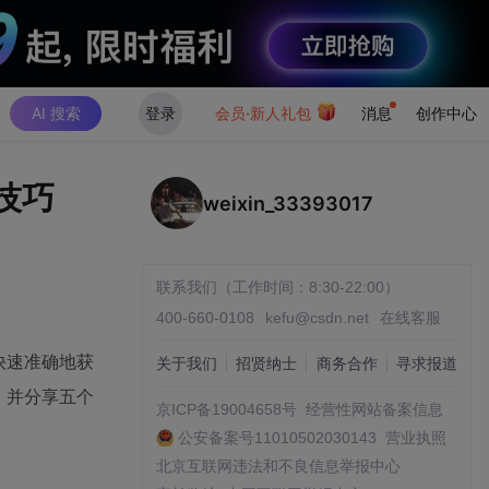
AI 搜索
登录
会员·新人礼包
消息
创作中心
找技巧
weixin_33393017
联系我们（工作时间：8:30-22:00）
400-660-0108
kefu@csdn.net
在线客服
快速准确地获
关于我们
招贤纳士
商务合作
寻求报道
，并分享五个
京ICP备19004658号
经营性网站备案信息
公安备案号11010502030143
营业执照
北京互联网违法和不良信息举报中心