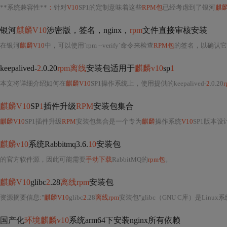
**系统兼容性**
：
针对
V10
SP1的定制意味着这些
RPM包
已经考虑到了银河
麒
银河
麒麟V10
涉密版，签名，nginx，
rpm
文件直接审核安装
在银河
麒麟V10
中，可以使用`rpm --verify`命令来检查
RPM包
的签名，以确认它
keepalived-
2
.0.20
rpm离线
安装包适用于
麒麟v10
sp
1
本文将详细介绍如何在
麒麟V10
SP1操作系统上，使用提供的keepalived-
2
.0.20
麒麟V10
SP
1
插件升级
RPM
安装包集合
麒麟V10
SP1插件升级
RPM
安装包集合是一个专为
麒麟
操作系统
V10
SP1版本
麒麟v10
系统Rabbitmq3.6.
10
安装包
的官方软件源，因此可能需要
手动下载
RabbitMQ的
rpm包
。
麒麟V10
glibc
2
.28
离线rpm
安装包
资源摘要信息
:
"
麒麟V10
glibc
2
.28
离线rpm
安装包"glibc（GNU C库）是Linux系统中最重要的库之一，它为运行在系统上的程序提供了标准的C库，包括字符串处
国产化
环境麒麟v10
系统arm64下安装nginx所有依赖