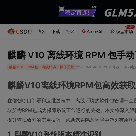
博客
下载
社区
AtomGit
模型市场
麒麟 V10 离线环境 RPM 包
·
于 2026-07-07 10:29:36 修改
本内容遵
麒麟V10
RPM包
离线环境
操作系统
麒麟V10离线环境RPM包高效获
在信创项目部署和运维过程中，离线环境的软件包管理一直
取所需RPM包成为保障系统正常运行的关键。本文将深入解
提升查找效率的实用技巧，帮助您在隔离环境中游刃有余地
1. 麒麟V10系统版本精准识别