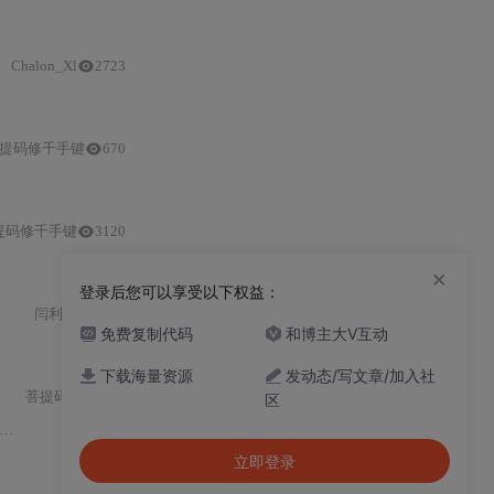
Chalon_Xl
2723
提码修千手键
670
提码修千手键
3120
×
登录后您可以享受以下权益：
闫利朋
3083
免费复制代码
和博主大V互动
下载海量资源
发动态/写文章/加入社
菩提码修千手键
区
立即登录
10492