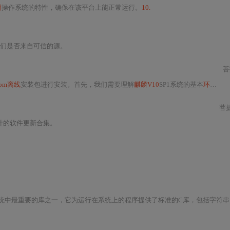
麟
操作系统的特性，确保在该平台上能正常运行。
10.
们是否来自可信的源。
菩
rpm离线
安装包进行安装。首先，我们需要理解
麒麟V10
SP1系统的基本
环境
。
菩
设计的软件更新合集。
理、文件操作、网络通信、数学运算等基本功能。在Linux系统中，glibc的作用类似于Windows系统中的Windows API，是进行系统级编程不可或缺的组件。随着Linux版本的迭代更新，glibc也在不断地进行功能增强和性能改进。本次提供的资源是针对