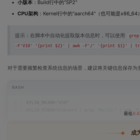
小版本
：Build行中的"SP2"
CPU架构
：Kernel行中的"aarch64"（也可能是x86_64
提示：在脚本中自动化提取版本信息时，可以使用
grep
-F'V10' '{print $2}' | awk -F'/' '{print $1}' | tr
对于需要频繁检查系统信息的场景，建议将关键信息保存为
BASH
1
KYLIN_MAJOR=
"V10"
2
KYLIN_MINOR=$(nkvers | grep 
"Build:"
 | awk -F
最低
0.
成