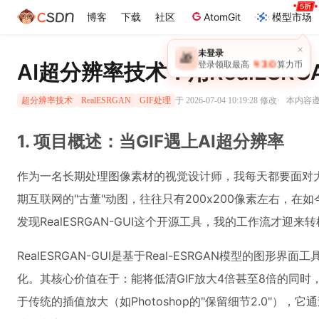
博客
下载
社区
AtomGit
模型市场
×
未登录
🎁
￥30
AI超分辨率技术：用RealESRG
登录领取最高
算力币
·
于 2026-07-04 10:19:28 修改
本内容遵循
超分辨率技术
RealESRGAN
GIF处理
1. 项目概述：当GIF遇上AI超分辨率
作为一名长期处理图像素材的视觉设计师，我每天都要面对大
期互联网的"古董"动图，往往只有200x200像素左右，在
发现RealESRGAN-GUI这个开源工具，我的工作流才迎来
RealESRGAN-GUI是基于Real-ESRGAN模型的图形
化。其核心价值在于：能将低清GIF放大4倍甚至8倍的同时
于传统的插值放大（如Photoshop的"保留细节2.0"）