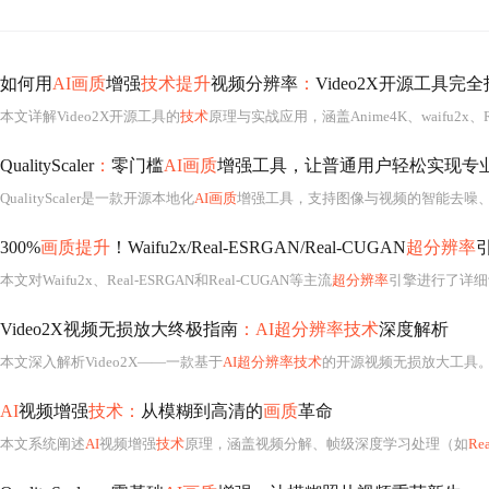
如何用
AI画质
增强
技术提升
视频分辨率
：
Video2X开源工具完
本文详解Video2X开源工具的
技术
原理与实战应用，涵盖Anime4K、waifu2x、R
QualityScaler
：
零门槛
AI画质
增强工具，让普通用户轻松实现专
QualityScaler是一款开源本地化
AI画质
增强工具，支持图像与视频的智能去噪
300%
画质提升
！Waifu2x/Real-ESRGAN/Real-CUGAN
超分辨率
本文对Waifu2x、Real-ESRGAN和Real-CUGAN等主流
超分辨率
引擎进行了详细评测，并提供
Video2X视频无损放大终极指南
：AI超分辨率技术
深度解析
本文深入解析Video2X——一款基于
AI超分辨率技术
的开源视频无损放大工具。重
AI
视频增强
技术：
从模糊到高清的
画质
革命
本文系统阐述
AI
视频增强
技术
原理，涵盖视频分解、帧级深度学习处理（如
Re