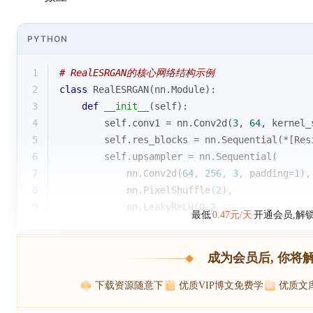
PYTHON
1
# RealESRGAN的核心网络结构示例
2
class
RealESRGAN
(
nn.Module
):
3
def
__init__
(
self
):
4
        self.conv1 = nn.Conv2d(
3
, 
64
, kernel_
5
        self.res_blocks = nn.Sequential(*[Res
6
        self.upsampler = nn.Sequential(
7
            nn.Conv2d(
64
, 
256
, 
3
, padding=
1
),
8
            nn.PixelShuffle(
2
),
9
            nn.LeakyReLU(
0.2
最低
0.47元/天
开通会员,解
成为会员后, 你将
下载资源随意下
优质VIP博文免费学
优质文