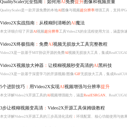
QualityScaler完全指南
：
如何用
AI
免费
提升
图像和视频质量
QualityScaler是一款开源免费的本地
AI
图像与视频
超分辨率
增强工具，支持JPG/PNG
Video2X实战指南
：
从模糊到清晰的
AI
魔法
本文详细介绍了开源
AI
视频
超分辨率
工具Video2X的全流程使用方法，涵盖快
Video2X终极指南
：
免费
AI
视频无损放大工具完整教程
Video2X是一款基于MIT协议开源的免费
AI
视频无损放大工具，集成RealCUGA
Video2X视频放大神器
：
让模糊视频秒变高清的
AI
黑科技
Video2X是一款基于深度学习的开源视频/图像/
GIF
无损放大工具，集成RealCU
5个进阶技巧
：
用Video2X实现
AI
视频增强与分辨率
提升
本文详解Video2X开源工具的
AI
视频增强能力，涵盖
RealESRGAN
、RealCUG
3步让模糊视频变高清
：
Video2X开源工具保姆级教程
本文详解Video2X开源工具的三步高清化流程
：
环境配置、核心功能使用与效