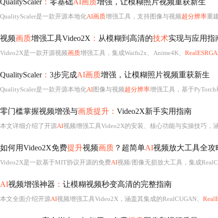
QualityScaler
：
零基础
AI画质
增强，让模糊照片视频重获新生
QualityScaler是一款开源本地化
AI画质
增强工具，支持图像与视频
超分辨率
重建、去
视频
画质
增强工具Video2X
：
从模糊到高清的
技术
实现与应用指
Video2X是一款开源视频
画质
增强工具，集成Waifu2x、Anime4K、
RealESRG
QualityScaler
：
3步完成
AI画质
增强，让模糊照片视频重获新生
QualityScaler是一款开源本地化
AI
图像与视频
超分辨率
增强工具，基于PyTorc
零门槛掌握视频增强与
画质提升：
Video2X新手实用指南
本文详细介绍了开源
AI
视频增强工具Video2X的安装、核心功能与实操技巧
如何用Video2X免费
提升
视频
画质
？超简单
AI
视频放大工具全攻
Video2X是一款基于MIT协议开源的免费
AI
视频/图像无损放大工具，集成RealC
AI
视频增强神器
：
让模糊视频秒变高清的完整指南
本文全面介绍开源
AI
视频增强工具Video2X，涵盖其集成的RealCUGAN、
Real