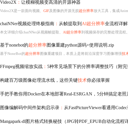
Video2X
：
让模糊视频变高清的开源神器
Video2X是一款面向视频、
GIF
及图像的开源无损
超分辨率
放大工具，集成Anim
chaiNNer视频处理终极指南
：
从帧提取到
AI超分辨率
全流程详解
本文详细介绍chaiNNer从视频帧提取、
AI超分辨率
到视频保存的完整处理流程。涵盖节点式工作流、批量处理
基于nonebot的
超分辨率
图像重建python源码+使用说明.zip
基于NoneBot的
超分辨率
图像重建项目，本质上是将前沿深度学习图像增强
技
FFmpeg视频缩放实战
：
5种常见场景下的分辨率调整技巧（附完
构建百万级图像处理流水线，这些关键
技术
你必须掌握
手把手教你用Docker在本地部署Real-ESRGAN，5分钟搞定老
图像编解码中间件架构启示录
：
从FastPictureViewer看通用Co
Mangapark-dl图片格式转换秘技（JPG转PDF_EPUB自动化流